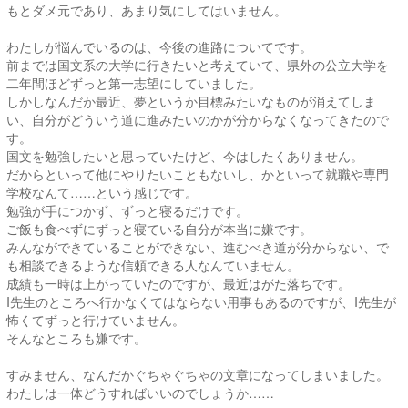
もとダメ元であり、あまり気にしてはいません。
わたしが悩んでいるのは、今後の進路についてです。
前までは国文系の大学に行きたいと考えていて、県外の公立大学を
二年間ほどずっと第一志望にしていました。
しかしなんだか最近、夢というか目標みたいなものが消えてしま
い、自分がどういう道に進みたいのかが分からなくなってきたので
す。
国文を勉強したいと思っていたけど、今はしたくありません。
だからといって他にやりたいこともないし、かといって就職や専門
学校なんて……という感じです。
勉強が手につかず、ずっと寝るだけです。
ご飯も食べずにずっと寝ている自分が本当に嫌です。
みんなができていることができない、進むべき道が分からない、で
も相談できるような信頼できる人なんていません。
成績も一時は上がっていたのですが、最近はがた落ちです。
I先生のところへ行かなくてはならない用事もあるのですが、I先生が
怖くてずっと行けていません。
そんなところも嫌です。
すみません、なんだかぐちゃぐちゃの文章になってしまいました。
わたしは一体どうすればいいのでしょうか……