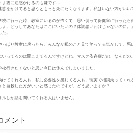
まま親に迷惑かけるのも嫌です…
迷惑をかけてると思うともっと死にたくなります。私はいない方がいい
学校に行った時、教室にいるのが怖くて、思い切って保健室に行ったら
しょ。どうしてあなたはここにいたいの？体調悪いわけじゃないのに。
した。
やっぱり教室に戻ったら、みんなが私のこと見て笑ってる気がして、悪
にいってるのは聞こえてるんですけどね。マスク依存症だの、なんだの
学校行きたくないと思い今日は休んでしまいました。
助けてくれる人も、私に必要性を感じてる人も、現実で相談乗ってくれ
さと自殺した方がいいと感じたのですが、どう思いますか？
オルしか話を聞いてくれる人はいません。
コメント