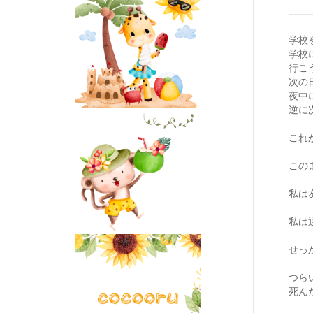
学校
学校
行こ
次の
夜中
逆に
これ
この
私は
私は
せっ
つら
死ん