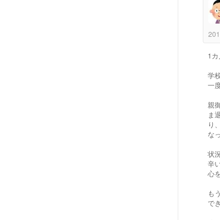
201
1
学
一
親
ま
り
な
状
辛
心
も
で