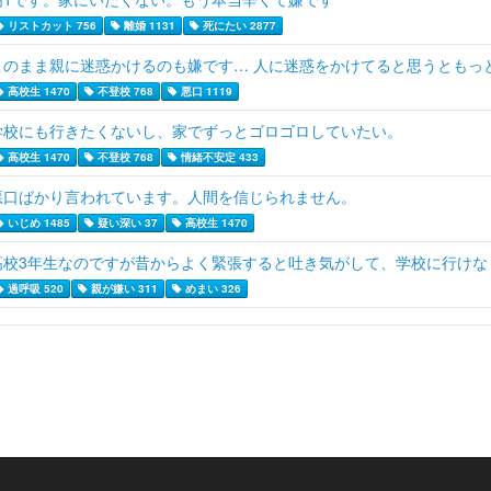
リストカット 756
離婚 1131
死にたい 2877
このまま親に迷惑かけるのも嫌です… 人に迷惑をかけてると思うともっ
高校生 1470
不登校 768
悪口 1119
学校にも行きたくないし、家でずっとゴロゴロしていたい。
高校生 1470
不登校 768
情緒不安定 433
悪口ばかり言われています。人間を信じられません。
いじめ 1485
疑い深い 37
高校生 1470
高校3年生なのですが昔からよく緊張すると吐き気がして、学校に行けな
過呼吸 520
親が嫌い 311
めまい 326