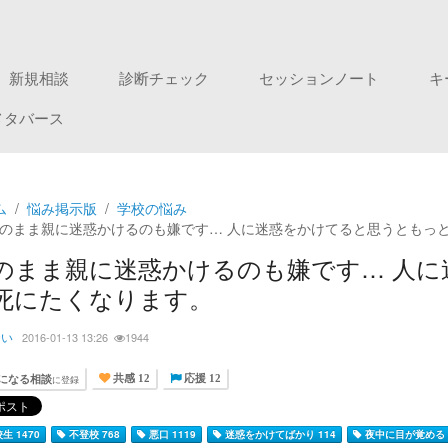
新規相談
診断チェック
セッションノート
キ
メタバース
ム
悩み掲示版
学校の悩み
のまま親に迷惑かけるのも嫌です… 人に迷惑をかけてると思うともっ
のまま親に迷惑かけるのも嫌です… 人
死にたくなります。
おい
2016-01-13 13:26
1944
になる相談
に登録
共感 12
応援 12
生 1470
不登校 768
悪口 1119
迷惑をかけてばかり 114
夜中に目が覚める 