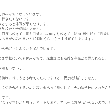
を休みがちになっています。
に行きたくないです。
うとすると体調が悪くなります。
日学校だと全然眠れません。
に何度も起きて、朝も目覚ましの前より起きて、結局1日中眠くて授業
次の日が休みの日だと10時間くらいぐっすり寝てしまいます。
から先どうしようかも悩んでいます。
まま学校にいても休みがちで、先生達にも迷惑な存在だと思われるし。
友達もいないし。
通信制に行こうとも考えてたんですけど、親が絶対許しません。
かく受験合格するために高い金払って塾いれて、今の進学校に入れたん
いです。
だほうがマシだと思うときもあります。でも死に方がわからないので、