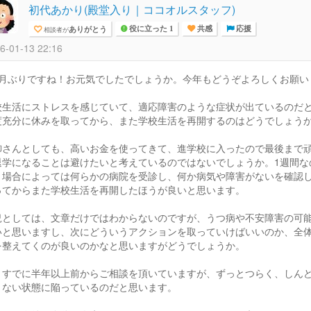
初代あかり(殿堂入り｜ココオルスタッフ)
ありがとう
相談者が
役に立った 1
共感
応援
6-01-13 22:16
カ月ぶりですね！お元気でしたでしょうか。今年もどうぞよろしくお願いしま
校生活にストレスを感じていて、適応障害のような症状が出ているのだ
度充分に休みを取ってから、また学校生活を再開するのはどうでしょう
御さんとしても、高いお金を使ってきて、進学校に入ったので最後まで
退学になることは避けたいと考えているのではないでしょうか。1週間な
、場合によっては何らかの病院を受診し、何か病気や障害がないを確認
ってからまた学校生活を再開したほうが良いと思います。
況としては、文章だけではわからないのですが、うつ病や不安障害の可能
いと思いますし、次にどういうアクションを取っていけばいいのか、全
を整えてくのが良いのかなと思いますがどうでしょうか。
うすでに半年以上前からご相談を頂いていますが、ずっとつらく、しん
きない状態に陥っているのだと思います。