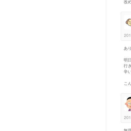
改
201
あ
明
行
辛
こ
201
無