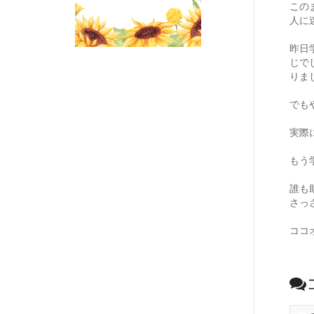
この
人に
昨日
じで
りま
でも
実際
もう
誰も
さっ
ココ