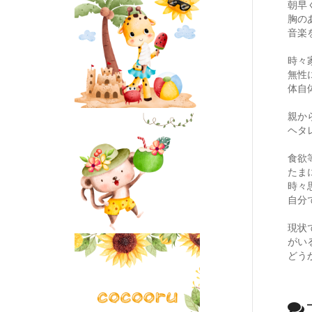
朝早
胸の
音楽
時々
無性
体自
親か
ヘタ
食欲
たま
時々
自分
現状
がい
どう