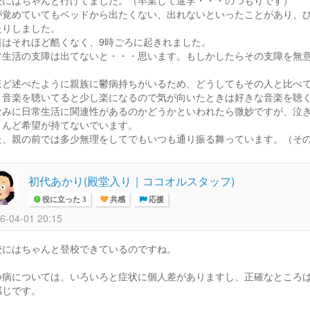
が覚めていてもベッドから出たくない、出れないといったことがあり、
たりしました。
日はそれほど酷くなく、9時ごろに起きれました。
常生活の支障は出てないと・・・思います。もしかしたらその支障を無
。
ほど述べたように親族に鬱病持ちがいるため、どうしてもその人と比べ
、音楽を聴いてると少し楽になるので気が向いたときは好きな音楽を聴
なみに日常生活に関連性があるのかどうかといわれたら微妙ですが、泣
とんど希望が持てないでいます。
た、親の前では多少無理をしてでもいつも通り振る舞っています。（そ
初代あかり(殿堂入り｜ココオルスタッフ)
役に立った 3
共感
応援
6-04-01 20:15
校にはちゃんと登校できているのですね。
つ病については、いろいろと症状に個人差がありますし、正確なところ
感じです。