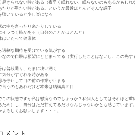
く起きられない時がある（夜早く眠れない、眠らないのもあるかもしれ
あたりが重たい時がある。というか最近ほとんどそんな調子
を聴いていると少し楽になる
家の中を言ったり来たりしている
にイラつく時がある（自分のことがほとんど）
体はいたって健康体
ら過剰な期待を受けている気がする
レなので自殺は願望にとどまってる（実行したことはないし、この先す
等は普段通り、たまに凄い湧く
に気分がすぐれる時がある
思考停止して目の前の作業が止まる
で言うのもあれだけど本来は結構真面目
でこの状態ですが私は鬱病なのでしょうか？私個人としてはそれほど重
るため）し、自分はただ甘えてるだけなんじゃないかとも感じています
かよろしくお願いします・・・。
コメント