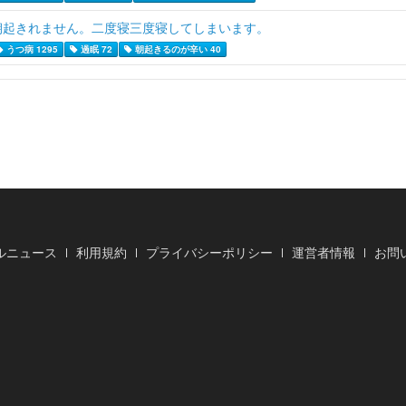
朝起きれません。二度寝三度寝してしまいます。
うつ病 1295
過眠 72
朝起きるのが辛い 40
ルニュース
利用規約
プライバシーポリシー
運営者情報
お問