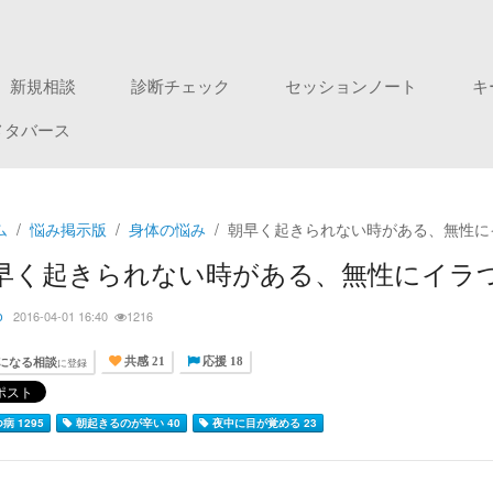
新規相談
診断チェック
セッションノート
キ
メタバース
ム
悩み掲示版
身体の悩み
朝早く起きられない時がある、無性に
早く起きられない時がある、無性にイラ
o
2016-04-01 16:40
1216
になる相談
に登録
共感 21
応援 18
病 1295
朝起きるのが辛い 40
夜中に目が覚める 23