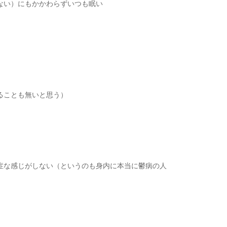
ない）にもかかわらずいつも眠い
ることも無いと思う）
症な感じがしない（というのも身内に本当に鬱病の人
。