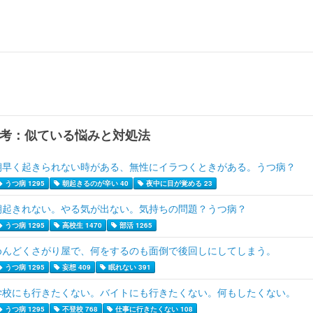
考：似ている悩みと対処法
朝早く起きられない時がある、無性にイラつくときがある。うつ病？
うつ病 1295
朝起きるのが辛い 40
夜中に目が覚める 23
朝起きれない。やる気が出ない。気持ちの問題？うつ病？
うつ病 1295
高校生 1470
部活 1265
めんどくさがり屋で、何をするのも面倒で後回しにしてしまう。
うつ病 1295
妄想 409
眠れない 391
学校にも行きたくない。バイトにも行きたくない。何もしたくない。
うつ病 1295
不登校 768
仕事に行きたくない 108