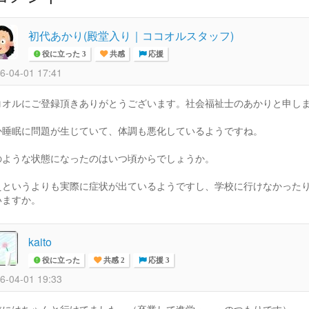
初代あかり(殿堂入り｜ココオルスタッフ)
役に立った 3
共感
応援
6-04-01 17:41
コオルにご登録頂きありがとうございます。社会福祉士のあかりと申します
か睡眠に問題が生じていて、体調も悪化しているようですね。
のような状態になったのはいつ頃からでしょうか。
えというよりも実際に症状が出ているようですし、学校に行けなかった
いますか。
kaito
役に立った
共感 2
応援 3
6-04-01 19:33
校にはちゃんと行けてました。（卒業して進学・・・のつもりです）