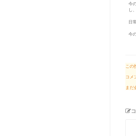
今
し、
日
今
この
コメ
まだ