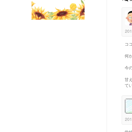
201
コ
何
今
甘
て
201
学