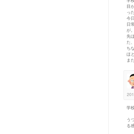
目
っ
今
日
が
先
た
ち
ほ
ま
201
学
う
る