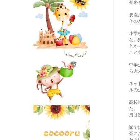
初め
要点
その
小学
ない
とか
こと
中学
ら大
ネッ
ルの
高校
た。
男は
家で
死に
たま