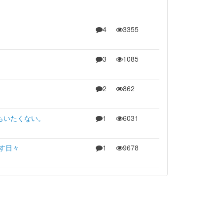
4
3355
3
1085
2
862
もいたくない。
1
6031
す日々
1
9678