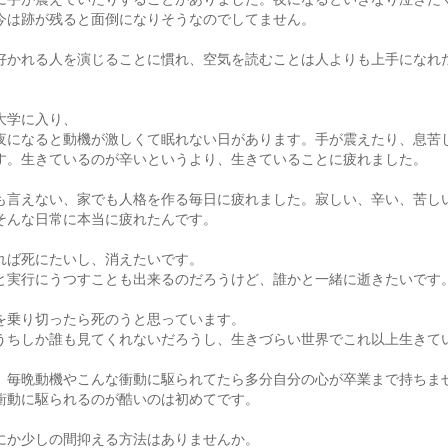
今は跡が残ると面倒になりそうなのでしてません。
好かれる人を演じることに慣れ、空気を読むことは人よりも上手になれ
大学に入り、
夜になると動機が激しくて眠れない日があります。手が震えたり、息苦
す。生きているのが辛いというより、生きていることに疲れました。
も言えない、家でも人格を作る毎日に疲れました。寂しい、辛い、苦し
そんな日常に本当に疲れたんです。
れば死にたいし、消えたいです。
と実行にうつすことも出来るのだろうけど、誰かと一緒に逝きたいです
を乗り切ったら死のうと思っています。
うちしか誰も見てくれないだろうし、生きづらい世界でこれ以上生きて
、毎晩動機やこんな衝動に駆られてたら多分自分の心が卒業まで持ちま
衝動に駆られるのが酷いのは初めてです。
にか少しの間抑える方法はありませんか。