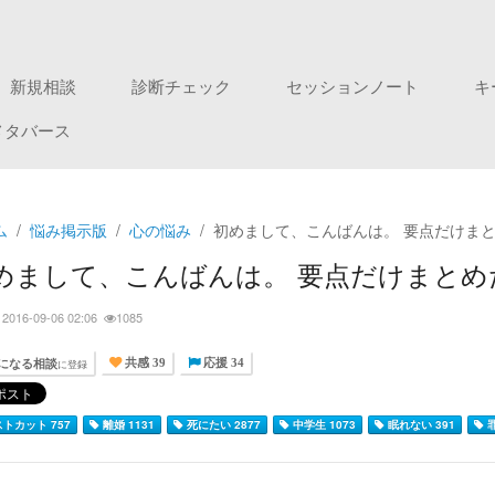
新規相談
診断チェック
セッションノート
キ
メタバース
ム
悩み掲示版
心の悩み
初めまして、こんばんは。 要点だけま
めまして、こんばんは。 要点だけまと
2016-09-06 02:06
1085
になる相談
に登録
共感 39
応援 34
トカット 757
離婚 1131
死にたい 2877
中学生 1073
眠れない 391
罪