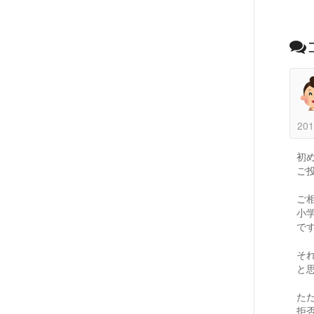
201
初
ご投
ご
小
で
そ
と
た
拒