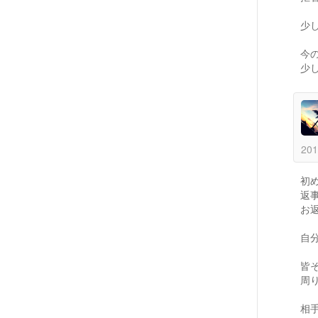
少
今
少
201
初
返
お
自
皆
周
相