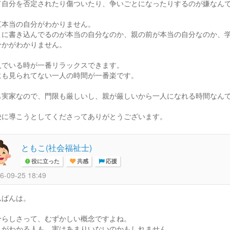
て自分を否定されたり傷ついたり、争いごとになったりするのが嫌なん
直本当の自分がわかりません。
こに書き込んでるのが本当の自分なのか、親の前が本当の自分なのか、
分かがわかりません。
人でいる時が一番リラックスできます。
にも見られてない一人の時間が一番楽です。
も実家なので、門限も厳しいし、親が厳しいから一人になれる時間なん
決に導こうとしてくださってありがとうございます。
ともこ(社会福祉士)
役に立った
共感
応援
6-09-25 18:49
んばんは。
分らしさって、むずかしい概念ですよね。
れがわかる人も、実はあまりいないのかもしれません。