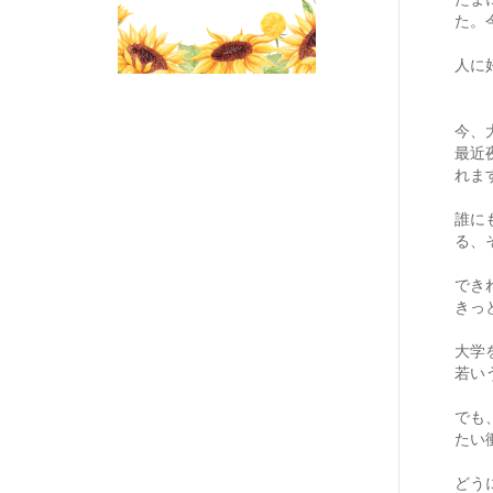
た。
人に
今、
最近
れま
誰に
る、
でき
きっ
大学
若い
でも
たい
どう