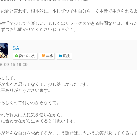
しの間と言わず、根本的に、少しずつでも自分らしく本音で生きられる
の生活で少しでも楽しい、もしくはリラックスできる時間などは、まっ
しずつお話聞かせてくださいね（＾◇＾）
SA
役に立った
共感
応援
6-09-15 19:39
めまして、
事が来ると思ってなくて、少し嬉しかったです。
返事ありがとうございます。
分らしくって何かわからなくて。
それぞれ人は人に気を使いながら、
りに合わせながら生きてるとは思います。
手がどんな自分を求めてるか、こう話せばこういう返答が返ってくるっ