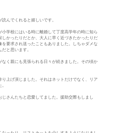
が読んでくれると嬉しいです。
が小学校にはいる時に離婚して丁度高学年の時に知ら
寂しかったりだとか、大人に早く近づきたかったりだ
像を要求され送ったこともありました。しちゃダメな
んだと思います。
がなく親にも見張られる日々が続きました。その頃か
作り上げ演じました。それはネットだけでなく、リア
た。
おじさんたちと恋愛してました。援助交際もしまし
くなったり、リストカットを少しするようになりまし