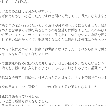
まして、こんばんは。
だけまとめたほうが分かりやすいし、
方が伝わりやすいと思ったんですけど聞いて欲しくて。長文になります
校高学年の頃から死にたいという感情が付き纏うようになりました。親
男の人とお母さんが性行為をしてるのを壁越しに聞きました。その時は
で必死で、チャットサイトやネットに手を出し、知らない人に卑猥な画
をしてるのはわかってて、罪悪感やなにやらに襲われ多分死にたかった
生の時に親に見つかり、警察にお世話になりました。それから部屋は鍵
人を、人を信用しなくなりました。
トで生放送を始め沢山の人と知り合い、明るい自分を、なりたい自分を
生活でも。親に気に入られるように、みんなに好かれるように必死でし
時代は女子校で、同級生と付き合ったことはなく、ネットで知り合った
皆身体目当て。少し可愛くしていれば何でも思い通りになりました。
は親に見張られていました。
たいと思う感情も強くなりました。
に手が震えていたりすることがありました。夜になるといきなり泣きた