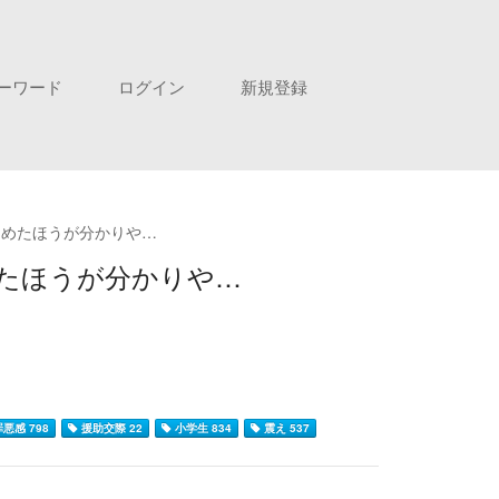
ーワード
ログイン
新規登録
とめたほうが分かりや…
めたほうが分かりや…
悪感 798
援助交際 22
小学生 834
震え 537