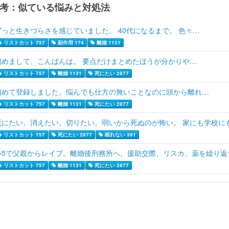
考：似ている悩みと対処法
ずっと生きづらさを感じていました。 40代になるまで。 色々…
リストカット 757
副作用 174
離婚 1131
初めまして、こんばんは。 要点だけまとめたほうが分かりや…
リストカット 757
離婚 1131
死にたい 2877
初めて登録しました。悩んでも仕方の無いことなのに頭から離れ…
リストカット 757
離婚 1131
死にたい 2877
死にたい、消えたい、切りたい。弱いから死ぬのが怖い。 家にも学校に
リストカット 757
死にたい 2877
眠れない 391
小5で父親からレイプ。離婚後刑務所へ。援助交際、リスカ、薬を繰り返
リストカット 757
離婚 1131
死にたい 2877