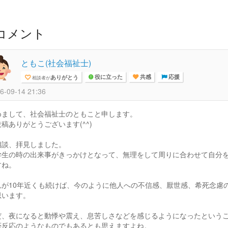
コメント
ともこ(社会福祉士)
ありがとう
相談者が
役に立った
共感
応援
6-09-14 21:36
めまして、社会福祉士のともこと申します。
稿ありがとうございます(^^)
相談、拝見しました。
学生の時の出来事がきっかけとなって、無理をして周りに合わせて自分
すね。
れが10年近くも続けば、今のように他人への不信感、厭世感、希死念慮
思います。
だ、夜になると動悸や震え、息苦しさなどを感じるようになったという
否反応のようなものでもあるとも思えますよね。