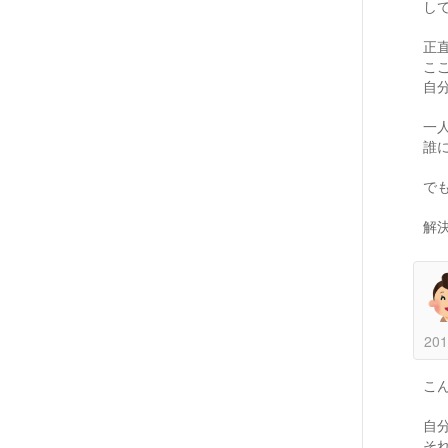
し
正
こ
自
一
誰
で
解
201
こ
自
そ