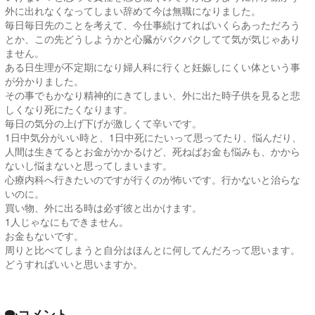
外に出れなくなってしまい辞めて今は無職になりました。
毎日毎日先のことを考えて、今仕事続けてればいくらあっただろう
とか、この先どうしようかと心臓がバクバクしてて気が気じゃあり
ません。
ある日生理が不定期になり婦人科に行くと妊娠しにくい体という事
が分かりました。
その事でもかなり精神的にきてしまい、外に出た時子供を見ると悲
しくなり死にたくなります。
毎日の気分の上げ下げが激しくて辛いです。
1日中気分がいい時と、1日中死にたいって思ってたり、悩んだり、
人間は生きてるとお金がかかるけど、死ねばお金も悩みも、かから
ないし悩まないと思ってしまいます。
心療内科へ行きたいのですが行くのが怖いです。行かないと治らな
いのに。
買い物、外に出る時は必ず彼と出かけます。
1人じゃなにもできません。
お金もないです。
周りと比べてしまうと自分はほんとに何してんだろって思います。
どうすればいいと思いますか。
コメント