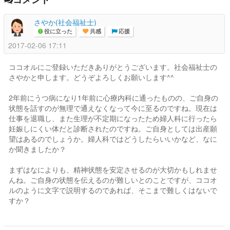
さやか(社会福祉士)
役に立った
共感
応援
2017-02-06 17:11
ココオルにご登録いただきありがとうございます。社会福祉士の
さやかと申します。どうぞよろしくお願いします^^
2年前にうつ病になり1年前に心療内科に通ったものの、ご自身の
状態を話すのが無理で通えなくなって今に至るのですね。現在は
仕事を退職し、また生理が不定期になったため婦人科に行ったら
妊娠しにくい体だと診断されたのですね。ご自身としては出産願
望はあるのでしょうか。婦人科ではどうしたらいいかなど、なに
か聞きましたか？
まずはなによりも、精神状態を安定させるのが大切かもしれませ
んね。ご自身の状態を伝えるのが難しいとのことですが、ココオ
ルのように文字で説明するのであれば、そこまで難しくはないで
すか？