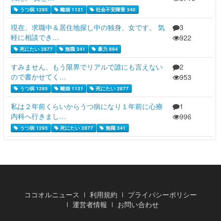
うつ病 1295
離婚 1131
社会不安障害 340
現在、求職中＆居住地探し中の独身、女です。 気
3
軽に相談でき…
922
死にたい 2877
無職 341
暴力 894
すみません、もう限界でリアルで誰にも言えない
2
ので書かせてく…
953
うつ病 1295
離婚 1131
死にたい 2877
私は２年前くらいからうつ病になり１年前に心療
1
内科へ行きまし…
996
うつ病 1295
死にたい 2877
無職 341
ココオルニュース
利用規約
プライバシーポリシー
運営者情報
お問い合わせ