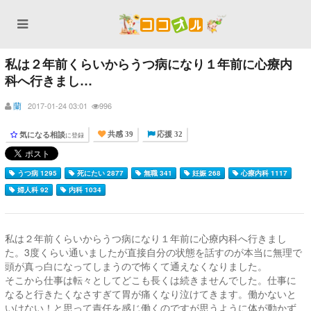
私は２年前くらいからうつ病になり１年前に心療内
科へ行きまし…
蘭
2017-01-24 03:01
996
気になる相談
に登録
共感 39
応援 32
うつ病 1295
死にたい 2877
無職 341
妊娠 268
心療内科 1117
婦人科 92
内科 1034
私は２年前くらいからうつ病になり１年前に心療内科へ行きまし
た。3度くらい通いましたが直接自分の状態を話すのが本当に無理で
頭が真っ白になってしまうので怖くて通えなくなりました。
そこから仕事は転々としてどこも長くは続きませんでした。仕事に
なると行きたくなさすぎて胃が痛くなり泣けてきます。働かないと
いけない！と思って責任を感じ働くのですが思うように体が動かず