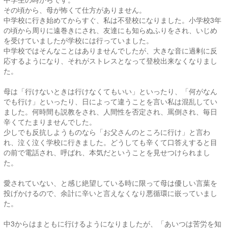
その頃から、母が怖くて仕方がありません。
中学校に行き始めてからすぐ、私は不登校になりました。小学校3年
の頃から周りに遠巻きにされ、友達にも知らぬふりをされ、いじめ
を受けていましたが学校には行っていました。
中学校ではそんなことはありませんでしたが、大きな音に過剰に反
応するようになり、それがストレスとなって登校出来なくなりまし
た。
母は「行けないときは行けなくてもいい」といったり、「何がなん
でも行け」といったり、日によって違うことを言い私は混乱してい
ました。何時間も説教をされ、人間性を否定され、罵倒され、毎日
辛くてたまりませんでした。
少しでも反抗しようものなら「お父さんのところに行け」と言わ
れ、泣く泣く学校に行きました。どうしても辛くて口答えすると目
の前で電話され、呼ばれ、本気だということを見せつけられまし
た。
愛されていない、と感じ絶望している時に限って母は優しい言葉を
投げかけるので、余計に辛いと言えなくなり悪循環に嵌っていまし
た。
中3からはまともに行けるようになりましたが、「あいつは苦労を知