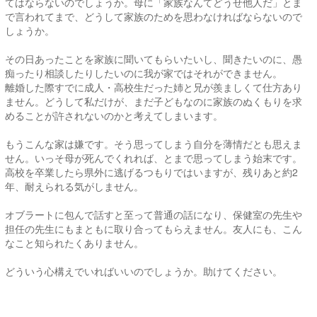
てはならないのでしょうか。母に「家族なんてどうせ他人だ」とま
で言われてまで、どうして家族のためを思わなければならないので
しょうか。
その日あったことを家族に聞いてもらいたいし、聞きたいのに、愚
痴ったり相談したりしたいのに我が家ではそれができません。
離婚した際すでに成人・高校生だった姉と兄が羨ましくて仕方あり
ません。どうして私だけが、まだ子どもなのに家族のぬくもりを求
めることが許されないのかと考えてしまいます。
もうこんな家は嫌です。そう思ってしまう自分を薄情だとも思えま
せん。いっそ母が死んでくれれば、とまで思ってしまう始末です。
高校を卒業したら県外に逃げるつもりではいますが、残りあと約2
年、耐えられる気がしません。
オブラートに包んで話すと至って普通の話になり、保健室の先生や
担任の先生にもまともに取り合ってもらえません。友人にも、こん
なこと知られたくありません。
どういう心構えでいればいいのでしょうか。助けてください。