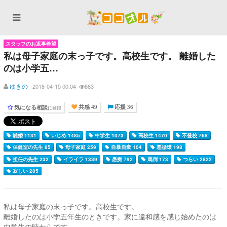
スタッフのお返事希望
私は母子家庭の末っ子です。高校生です。 離婚した
のは小学五…
ゆきの
2018-04-15 00:04
883
気になる相談
に登録
共感 49
応援 36
離婚 1131
いじめ 1485
中学生 1073
高校生 1470
不登校 768
保健室の先生 85
母子家庭 259
自暴自棄 104
悪循環 198
担任の先生 232
イライラ 1339
愚痴 792
罵倒 173
つらい 2822
寂しい 285
私は母子家庭の末っ子です。高校生です。
離婚したのは小学五年生のときです。家に違和感を感じ始めたのは
中学生の時からです。