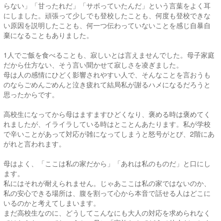
らない」「甘ったれだ」「サボっていたんだ」という言葉をよく耳
にしました。頑張って少しでも登校したことも、何度も登校できな
い原因を説明したことも、何一つ伝わっていないことを感じ自暴自
棄になることもありました。
1人でご飯を食べることも、寂しいとは言えませんでした。母子家庭
だから仕方ない、そう言い聞かせて寂しさを凌ぎました。
母は人の感情にひどく影響されやすい人で、そんなことを言おうも
のならごめんごめんと泣き疲れて結局私が謝るハメになるだろうと
思ったからです。
高校生になってから母はますますひどくなり、褒める時は褒めてく
れましたが、イライラしている時はとことんあたります。私が学校
で辛いことがあって対応が雑になってしまうと怒号がとび、2階にあ
がれと言われます。
母はよく、「ここは私の家だから」「あれは私のものだ」と口にし
ます。
私にはそれが耐えられません。じゃあここは私の家ではないのか、
私の安心できる場所は、腹を割って心から本音で話せる人はどこに
いるのかと考えてしまいます。
まだ高校生なのに、どうしてこんなにも大人の対応を求められなく