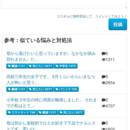
ココオルに
無料登録
して、コメントしてみよう！
参考：似ている悩みと対処法
母から逃げたいと思っていますが、なかなか踏み
6
切れません。た…
1311
離婚 1131
死にたい 2877
中学生 1073
高校三年生の女子です。 5月くらいからいきなり
5
人が怖いと思う…
2854
離婚 1131
死にたい 2877
パニック 755
小学校３年生の時に両親が離婚しました。 それま
2
での私はとて…
4707
リストカット 756
離婚 1131
死にたい 2877
母は割かし楽観的でひとが好きで下品でナルシス
2
トです。悪いけ…
1602