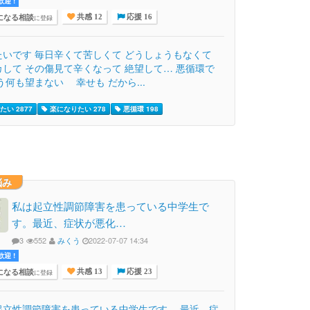
迎 !
になる相談
に登録
共感 12
応援 16
たいです 毎日辛くて苦しくて どうしょうもなくて
カして その傷見て辛くなって 絶望して… 悪循環で
う何も望まない 幸せも だから...
たい 2877
楽になりたい 278
悪循環 198
悩み
私は起立性調節障害を患っている中学生で
す。最近、症状が悪化…
3
552
みくう
2022-07-07 14:34
迎 !
になる相談
に登録
共感 13
応援 23
起立性調節障害を患っている中学生です。 最近、症