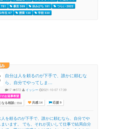
781
暴言 589
休みがち 181
つらい 2822
3年生 67
授業 130
学校 530
悩み
自分は人を頼るのが下手で、誰かに頼むな
ら、自分でやってしま…
17
572
イッシー
2021-10-07 17:39
フのお返事希望
になる相談
に登録
共感 14
応援 9
は人を頼るのが下手で、誰かに頼むなら、自分でや
しまいます。 でも、それが災いして仕事で結局自分