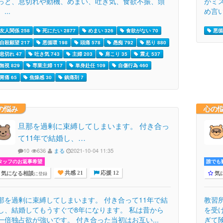
っと、息切れや動機、めまい、吐き気、食欲不振、頭
がミ
...
め言い
友人関係 258
死にたい 2877
めまい 326
食欲がない 70
悪循
自殺願望 217
悪循環 198
頭痛 578
愚痴 792
怒り 880
息切れ 47
吐き気 743
主婦 203
肩こり 35
震え 537
無視 829
専業主婦 117
単身赴任 109
自傷行為 460
胃痛 65
焦燥感 30
鎮痛剤 7
の悩み
心の
旦那を過剰に束縛してしまいます。 付き合っ
て11年で結婚し、…
10
636
まる
2021-10-04 11:35
タッフのお返事希望
誰でも歓
気になる相談
気
に登録
共感 21
応援 12
那を過剰に束縛してしまいます。 付き合って11年で結
教習
し、結婚してもうすぐで8年になります。 私は昔から
を受
一倍独占欲が強いです。 付き合った当初はお互い...
ぎて