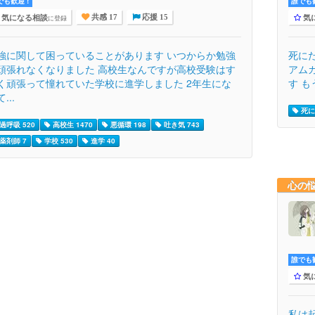
でも歓迎 !
誰でも歓
気になる相談
気
に登録
共感 17
応援 15
強に関して困っていることがあります いつからか勉強
死に
頑張れなくなりました 高校生なんですが高校受験はす
アム
く頑張って憧れていた学校に進学しました 2年生にな
す も
...
死に
過呼吸 520
高校生 1470
悪循環 198
吐き気 743
薬剤師 7
学校 530
進学 40
心の
誰でも歓
気
私は