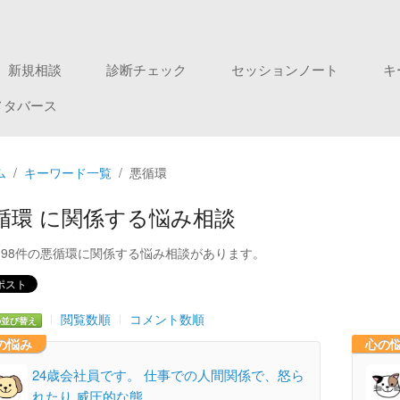
新規相談
診断チェック
セッションノート
キ
メタバース
ム
キーワード一覧
悪循環
循環 に関係する悩み相談
198件の悪循環に関係する悩み相談があります。
閲覧数順
コメント数順
の並び替え
の悩み
心の
24歳会社員です。 仕事での人間関係で、怒ら
れたり 威圧的な態…