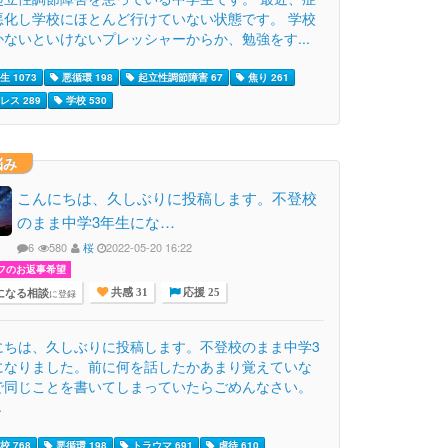
悪化し学校にほとんど行けていない状態です。 学校
かないといけないプレッシャーからか、勉強をす...
 1073
悪循環 198
起立性調節障害 67
焦り 261
レス 289
学校 530
悩み
こんにちは、久しぶりに投稿します。不登校
のまま中学3年生にな…
6
580
桜
2022-05-20 16:22
フのお返事希望
になる相談
に登録
共感 31
応援 25
にちは、久しぶりに投稿します。不登校のまま中学3
になりました。前に何を話したかあまり覚えていな
で同じことを書いてしまっていたらごめんなさい。
.
校 768
悪循環 198
トラウマ 691
虐待 610