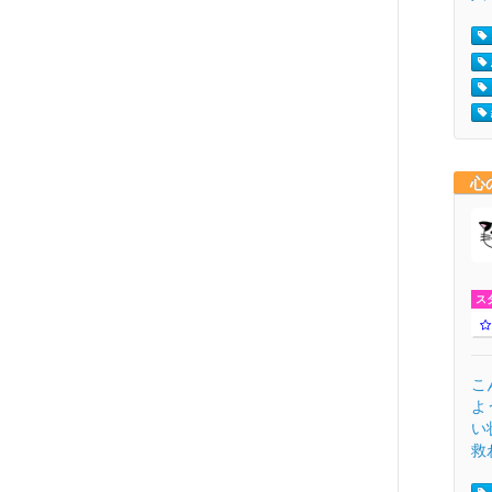
心
ス
こ
よ
い
救わ