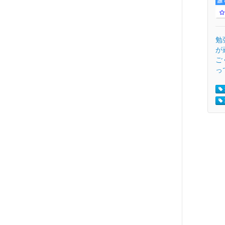
誰
勉
が
ご
って