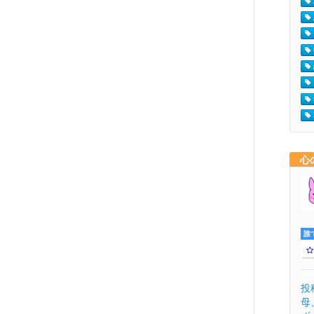
心
誰
投
母