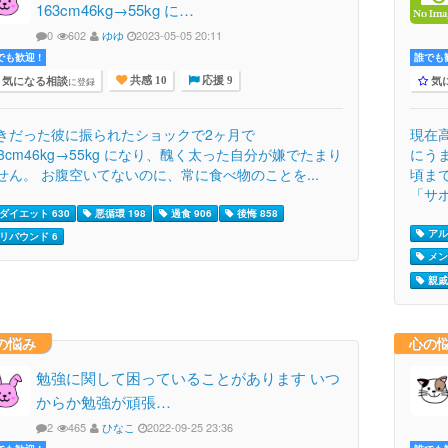
163cm46kg→55kg に…
0
602
ゆゆ
2023-05-05 20:11
でも歓迎 !
誰でも歓
気になる相談
気
に登録
共感 10
応援 9
きだった彼に振られたショックで2ヶ月で
現在
63cm46kg→55kg になり、醜く太った自分が嫌でたまり
にう
せん。 お腹空いてないのに、常に食べ物のことを...
頃ま
「サボ
ダイエット 630
悪循環 198
過食 906
後悔 858
アル
リバウンド 6
メン
親戚 
の悩み
心の
勉強に関して困っていることがあります いつ
からか勉強が頑張…
2
465
ひなこ
2022-09-25 23:36