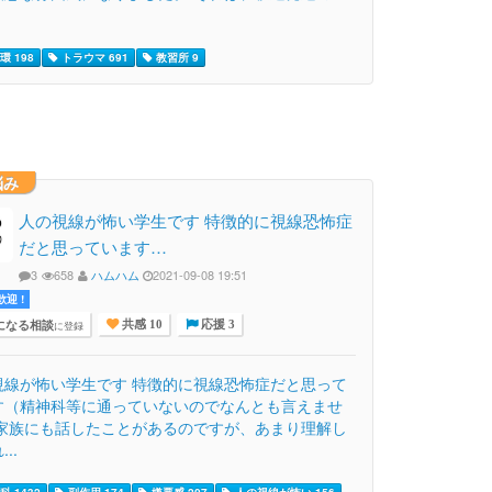
環 198
トラウマ 691
教習所 9
悩み
人の視線が怖い学生です 特徴的に視線恐怖症
だと思っています…
3
658
ハムハム
2021-09-08 19:51
迎 !
になる相談
に登録
共感 10
応援 3
視線が怖い学生です 特徴的に視線恐怖症だと思って
す（精神科等に通っていないのでなんとも言えませ
 家族にも話したことがあるのですが、あまり理解し
..