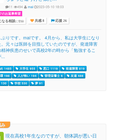
11
494
mai
2023-05-10 18:03
フのお返事希望
になる相談
に登録
共感 8
応援 26
しぶりです。maiです。 4月から、私は大学生になり
た。元々は医師を目指していたのですが、発達障害
の精神疾患のせいで高校2年の時から「勉強するこ
..
 1485
大学生 955
悪口 1119
発達障害 819
環 198
人が怖い 194
管理栄養士 6
友達 488
130
学校 530
夢 91
悩み
現在高校1年生なのですが、朝体調が悪い日