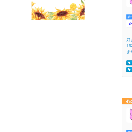
誰
好
1
ま
心