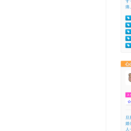
ず
痛、
心
ス
旦
婚
人