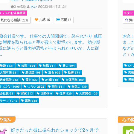
3
520
あい
2023-06-13 21:24
タッフのお返事希望
スタッ
気になる相談
気
に登録
共感 16
応援 16
4歳会社員です。 仕事での人間関係で、怒られたり 威圧
お久
な態度を取られると手が震えて動悸がします。 幼少期
まし
親に逆らうと暴力や恐怖が与えられたせいか、人に従
など
..
と」が.
離婚 1131
彼氏 1536
無職 341
暴力 894
いじめ
人間不信 681
悪循環 198
過食 906
動悸 371
悪循
過食嘔吐 243
震え 537
24歳 148
自傷行為 460
授業 
しんどい 1095
つらい 2822
嘔吐 341
無気力 130
会社員 68
実家 213
世間体 9
仕事 520
人間関係 129
サーフィン 2
家族 338
の悩み
心の
好きだった彼に振られたショックで2ヶ月で