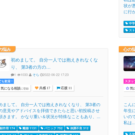
状が
に行
中学生
スト
の悩み
心の
初めまして。 自分一人では抱えきれなくな
り、 第3者の方の…
1
1033
そら
2022-06-22 17:23
でも歓迎 !
スタッ
気になる相談
気
に登録
共感 17
応援 11
めまして。 自分一人では抱えきれなくなり、 第3者の
こん
の意見やアドバイスを拝借できたらと思い初投稿させ
年生
頂きます。 かなり重い＆状況が特殊なこともあり、...
いの
私は..
副作用 174
離婚 1131
パニック 752
体調不良 312
不登