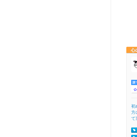
心
誰
初
方
て