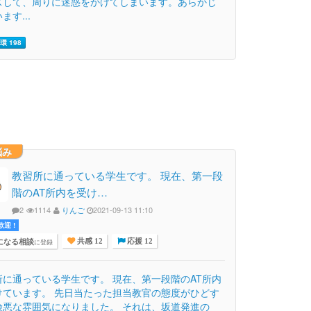
スして、周りに迷惑をかけてしまいます。あらかじ
ます...
環 198
悩み
教習所に通っている学生です。 現在、第一段
階のAT所内を受け…
2
1114
りんご
2021-09-13 11:10
迎 !
になる相談
に登録
共感 12
応援 12
所に通っている学生です。 現在、第一段階のAT所内
けています。 先日当たった担当教官の態度がひどす
険悪な雰囲気になりました。 それは、坂道発進の