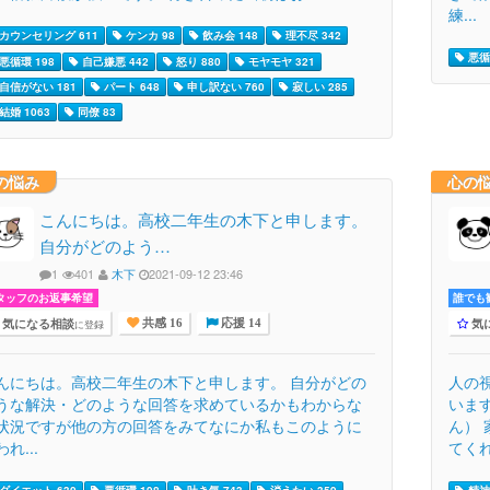
練...
カウンセリング 611
ケンカ 98
飲み会 148
理不尽 342
悪循
悪循環 198
自己嫌悪 442
怒り 880
モヤモヤ 321
自信がない 181
パート 648
申し訳ない 760
寂しい 285
結婚 1063
同僚 83
の悩み
心の
こんにちは。高校二年生の木下と申します。
自分がどのよう…
1
401
木下
2021-09-12 23:46
タッフのお返事希望
誰でも歓
気になる相談
気
に登録
共感 16
応援 14
んにちは。高校二年生の木下と申します。 自分がどの
人の
うな解決・どのような回答を求めているかもわからな
いま
状況ですが他の方の回答をみてなにか私もこのように
ん）
れ...
てくれ.