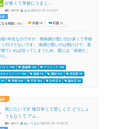
が多くて学校にうまく…
2
538
はる
2023-02-14 06:21
迎 !
になる相談
に登録
共感 10
応援 22
高校1年生なのですが、朝体調が悪い日が多くて学校
まく行けてないです。 体調が悪いのは朝だけで、昼
で寝ていれば治ってしまうため、親には「仮病だ」
り...
バイト 766
悪循環 198
クリニック 166
タルクリニック 106
仮病 76
遅刻 224
安定剤 45
35
学校 530
不安 392
お年玉 8
誕生日 26
悩み
死にたいです 毎日辛くて苦しくて どうしょ
うもなくて アム…
2
410
あいうえお
2022-09-19 08:33