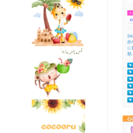
ス
2
的
に
順.
心