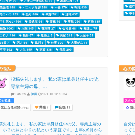
バツイチ 60
アルコール依存症 65
派遣社員 103
依存 
悪循環 198
パニック障害 288
不倫 179
転職 830
中学
モラハラ 153
怒り 880
依存 781
退職 637
申し訳ない 760
後遺症 64
復縁 76
事故 250
再発 135
結婚 1063
入院 345
管理職 27
会社員 68
弁護士 75
コロナ 416
独身 67
建築士 2
実家 213
お菓子 28
35歳 7
恋人 54
裁判 5
仕事 520
大腸がん 11
不安 392
人生 155
家族 338
母親 200
の悩み
心の
投稿失礼します。 私の家は単身赴任中の父、
専業主婦の母、…
1
625
伊織
2021-10-12 13:54
でも歓迎 !
スタッ
気になる相談
気
に登録
共感 7
応援 11
稿失礼します。 私の家は単身赴任中の父、専業主婦の
自分
、小３の妹と中２の私という家庭です。去年の9月から
って