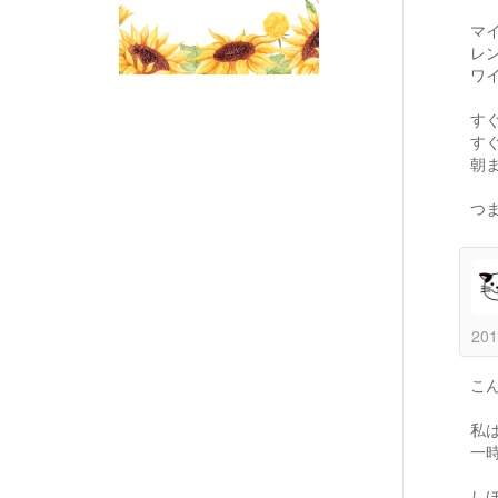
マ
レ
ワ
す
す
朝
つ
201
こ
私
一
し