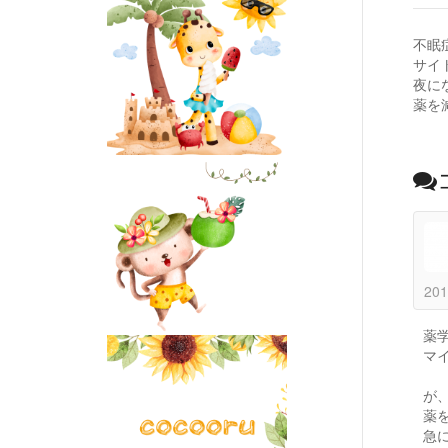
不眠
サイ
夜に
薬を
201
薬
マ
が
薬
急