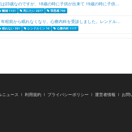
僕は23歳なのですが、18歳の時に子供が出来て 19歳の時に子供…
離婚 1131
死にたい 2877
罪悪感 798
１年程前から眠れなくなり、心療内科を受診しました。レンドル…
眠れない 391
レンドルミン 10
心療内科 1117
ルニュース
利用規約
プライバシーポリシー
運営者情報
お問