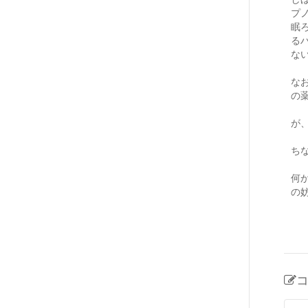
プ
眠
る
な
な
の
が
ち
何
の