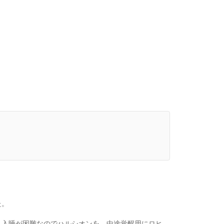
た。
も入睡が困難なのでハルシオンを、中途覚醒用にロヒ