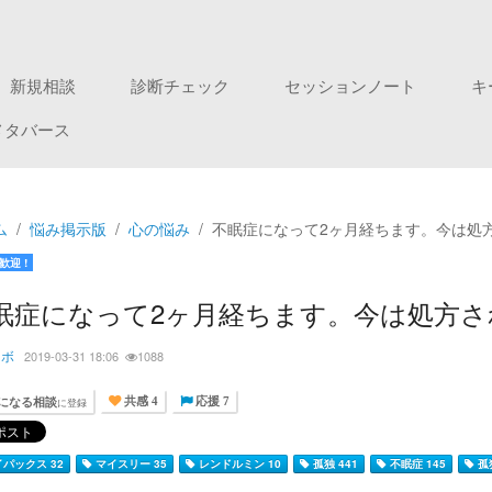
新規相談
診断チェック
セッションノート
キ
メタバース
ム
悩み掲示版
心の悩み
不眠症になって2ヶ月経ちます。今は処
歓迎 !
眠症になって2ヶ月経ちます。今は処方
ンボ
2019-03-31 18:06
1088
になる相談
に登録
共感 4
応援 7
パックス 32
マイスリー 35
レンドルミン 10
孤独 441
不眠症 145
孤独