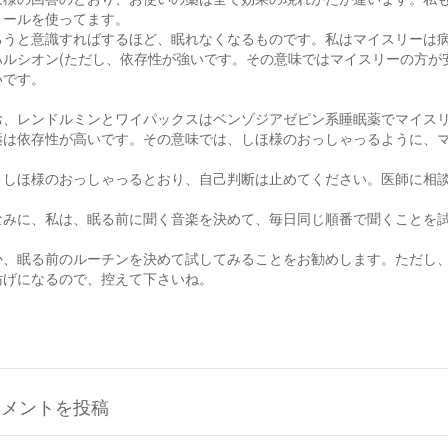
ノールを使ってます。
ろうと意識すればするほど、眠れなくなるものです。私はマイスリーは
ハルシオン(ただし、依存性が強いです。その意味ではマイスリーの方が
いです。
お、レンドルミンとワイパックスはベンゾジアゼピン系睡眠薬でマイス
薬は依存性が高いです。その意味では、しほ様のおっしゃっるように、
、しほ様のおっしゃっるとおり、自己判断は止めてください。医師に相
なみに、私は、眠る前に聞く音楽を決めて、毎日同じ順番で聞くことを
か、眠る前のルーチンを決めて試してみることをお勧めします。ただし
妨げになるので、控えて下さいね。
コメントを投稿