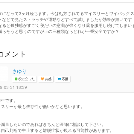
症になって2ヶ月経ちます。今は処方されてるマイスリーとワイパック
トなどで見たストラッチや運動などすべて試しましたが効果が無いです
なると孤独感がすごく寝たいの意識が強くなり薬を服用し続けてしまい
減らそうと思うのですが上の三種類ならどれが一番安全ですか？
コメント
さゆり
役に立った
共感
応援
9-03-31 18:39
学生です。
イスリーが最も依存性が低いかなと思います。
、
を減量したいのであればきちんと医師に相談して下さい。
に自己判断で中止すると離脱症状が現れる可能性があります。