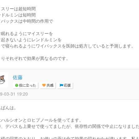
イスリーは超短時間
ンドルミンは短時間
イパックスは中時間の作用で
ぐ眠れるようにマイスリーを
ぐ起きないようにレンドルミンを
まで寝られるようにワイパックスを医師は処方していると予測します。
まりそれぞれで効果が異なるのです。
佐藤
役に立った
共感
応援
9-03-31 19:20
んばんは。
はハルシオンとロヒプノールを使ってます。
時、デパスも上乗せで使ってましたが、依存性の関係で中止になりまし
ほ様の回答のとおり、お使いの薬は全て効果の現れかたが違います。私