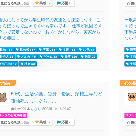
気になる相談
気
に登録
共感 12
応援 13
会人になってから学生時代の友達とも疎遠になり、こ
一般
からぼっちで生きてくのも辛いです。 仕事が原因でメ
を持
タルで安定しないので、お恥ずかしながら、実家から
下半
える範囲...
ない「.
孤独 441
孤独感 117
実家 213
友達 488
30代 33
障害
社会人 56
メルカリ 5
ゲーム 88
仕事 520
雑談 22
本当
YouTube 12
社会 53
生活 
の悩み
心の
50代、生活保護、独身、鬱病、頚椎症等など
孤独死まっしぐら。…
0
200
ななし
2025-10-16 20:07
タッフのお返事希望
スタッ
気になる相談
気
に登録
共感 12
応援 29