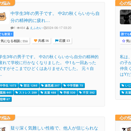
の悩み
心の
中学生3年の男子です。 中2の秋くらいから自
分の精神的に疲れ…
1
464
えふわい
2024-06-17 03:20
でも歓迎 !
誰でも歓
気になる相談
気
に登録
共感 16
応援 13
学生3年の男子です。 中2の秋くらいから自分の精神的
私は
疲れて学校に行かなくなりました。 中1も一回あった
の子
ですがそこまでひどくはありませんでした。 元々自
仲良
..
はYだ.
中学生 1073
部活 1265
嫌悪感 207
中学受験 75
いじめ
孤独 441
ストレス 289
友達 488
学校 530
不安 392
友達 
喧嘩 87
の悩み
心の
疑り深く気難しい性格で、他人が信じられな