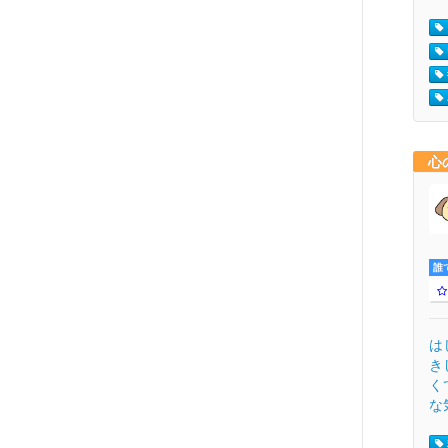
心
誰
は
き
く
な気