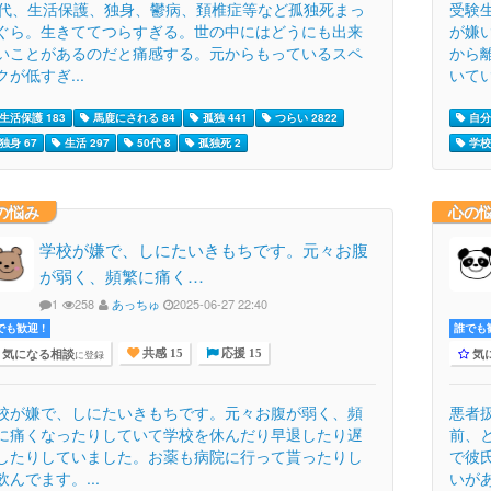
0代、生活保護、独身、鬱病、頚椎症等など孤独死まっ
受験
ぐら。生きててつらすぎる。世の中にはどうにも出来
が嫌
いことがあるのだと痛感する。元からもっているスペ
から
クが低すぎ...
いてい
生活保護 183
馬鹿にされる 84
孤独 441
つらい 2822
自分
独身 67
生活 297
50代 8
孤独死 2
学校 
の悩み
心の
学校が嫌で、しにたいきもちです。元々お腹
が弱く、頻繁に痛く…
1
258
あっちゅ
2025-06-27 22:40
でも歓迎 !
誰でも歓
気になる相談
気
に登録
共感 15
応援 15
校が嫌で、しにたいきもちです。元々お腹が弱く、頻
悪者
に痛くなったりしていて学校を休んだり早退したり遅
前、
したりしていました。お薬も病院に行って貰ったりし
で彼
飲んでます。...
いがあ