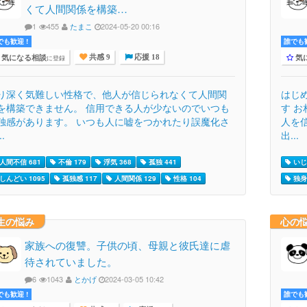
くて人間関係を構築…
1
455
たまこ
2024-05-20 00:16
でも歓迎 !
誰でも歓
気になる相談
気
に登録
共感 9
応援 18
り深く気難しい性格で、他人が信じられなくて人間関
はじ
を構築できません。 信用できる人が少ないのでいつも
す 
独感があります。 いつも人に嘘をつかれたり誤魔化さ
人を
..
出...
人間不信 681
不倫 179
浮気 368
孤独 441
いじめ
しんどい 1095
孤独感 117
人間関係 129
性格 104
独身 
生の悩み
心の
家族への復讐。子供の頃、母親と彼氏達に虐
待されていました。
6
1043
とかげ
2024-03-05 10:42
でも歓迎 !
誰でも歓