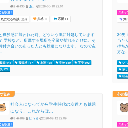
2
130
あ。
2026-05-10 22:01
でも歓迎 !
スタッ
気になる相談
気
に登録
共感 11
応援 11
と孤独感に襲われた時、どういう風に対処しています
30
？ 学校など、所属する場所を卒業や離れるたびに、そ
当た
時付き合いのあった人とも疎遠になります。 なので友
持ち
..
方な..
孤独 441
孤独感 117
友達 488
学校 530
不安 392
いじめ
夫 171
寂し
社会 
の悩み
心の
社会人になってから学生時代の友達とも疎遠
になり、これからぼ…
3
189
ゆうま
2026-02-12 22:09
でも歓迎 !
スタッ