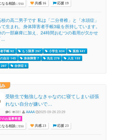
になる相談
に登録
共感 16
応援 19
高校の高二男子です 私は「二分脊椎」と「水頭症」
って生まれ、身体障害者手帳3級を所持しています。
身の一部麻痺に加え、24時間おむつの着用が欠かせ
..
者手帳 92
もう限界 297
小学生 834
孤独 441
の自分 145
身体障害 7
先生 278
人生 155
297
合併症 5
悩み
受験生で勉強しなきゃなのに寝てしまい頑張
れない自分が嫌いで…
6
381
AAAA
2025-09-26 23:29
フのお返事希望
になる相談
に登録
共感 23
応援 23