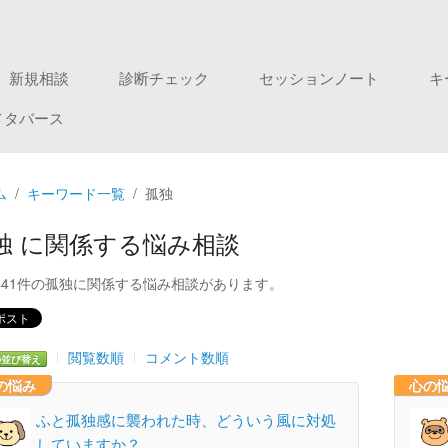
新規相談
診断チェック
セッションノート
キ
メタバース
ム
キーワード一覧
孤独
独 に関係する悩み相談
441件の孤独に関係する悩み相談があります。
閲覧数順
コメント数順
の並び替え
の悩み
心の
ふと孤独感に襲われた時、どういう風に対処
していますか？ …