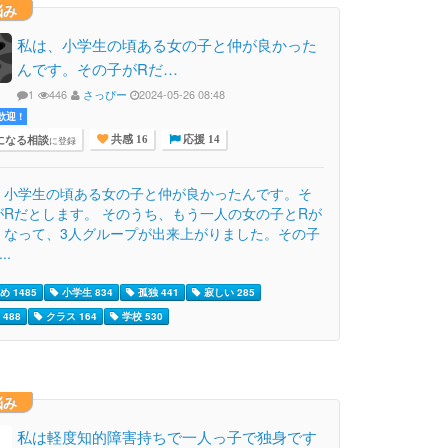
悩み
私は、小学生の頃ある女の子と仲が良かった
んです。その子がRだ…
1
446
さっぴー
2024-05-26 08:48
迎 !
になる相談
に登録
共感 16
応援 14
、小学生の頃ある女の子と仲が良かったんです。そ
がRだとします。 そのうち、もう一人の女の子とRが
くなって、3人グループが出来上がりました。その子
..
 1485
小学生 834
孤独 441
寂しい 285
488
クラス 164
学校 530
悩み
私は軽度知的障害持ちで一人っ子で独身です