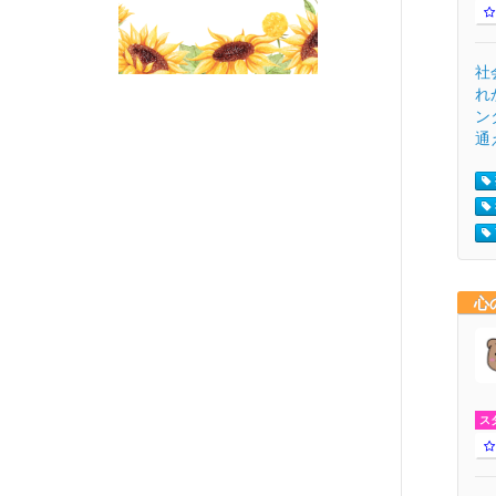
社
れ
ン
通
心
ス