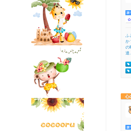
誰
ふ
か
の
達.
心
誰