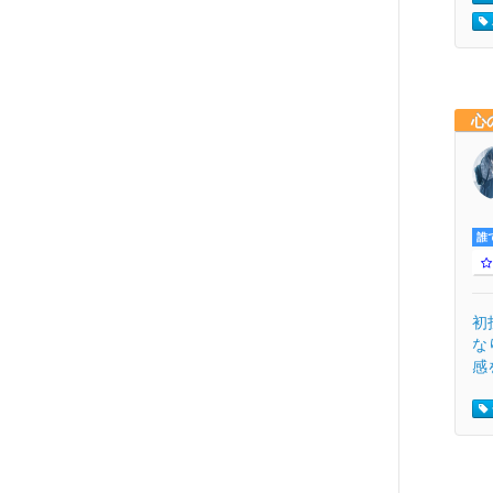
心
誰
初
な
感