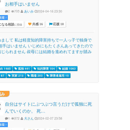
お相手はいません
2
705
あいみ
2024-04-16 23:30
迎 !
になる相談
に登録
共感 16
応援 10
めまして 私は軽度知的障害持ちで一人っ子で独身で
お相手はいません いじめにもたくさんあってきたので
信じられません 叔母には結婚を進めれてますが踏み
 1485
孤独 441
知的障害 104
結婚 1063
67
実家 213
職場 203
障害者雇用 15
悩み
自分はサイトにぶつぶつ言うだけで孤独に死
んでいくのか。 死…
1
372
大さん
2024-02-07 23:58
迎 !