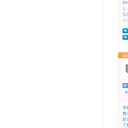
5
し
な
ッ
心
誰
学
繁
刻
て