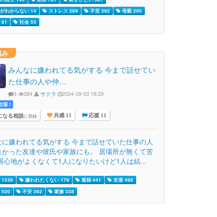
がわからない 14
ストレス 289
不安 392
母親 200
81
社会 53
悩み
みんなに嫌われてる気がする 今まで話せてい
た仕事の人や仲…
3
384
サクラ
2024-09-03 18:29
迎 !
になる相談
に登録
共感 11
応援 11
なに嫌われてる気がする 今まで話せていた仕事の人
良かった友達や彼氏や家族にも。 居場所が無くて苦
居心地がよくなくて1人になりたいけど1人は結...
1536
嫌われたくない 179
孤独 441
友達 488
520
不安 392
家族 338