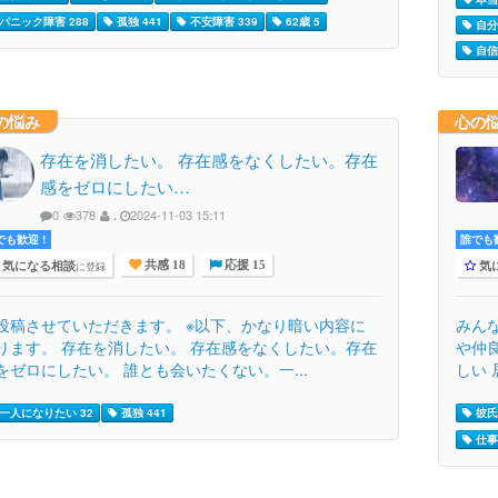
パニック障害 288
孤独 441
不安障害 339
62歳 5
自分
自信 
の悩み
心の
存在を消したい。 存在感をなくしたい。存在
感をゼロにしたい…
0
378
.
2024-11-03 15:11
でも歓迎 !
誰でも歓
気になる相談
気
に登録
共感 18
応援 15
投稿させていただきます。 ※以下、かなり暗い内容に
みん
ります。 存在を消したい。 存在感をなくしたい。存在
や仲
をゼロにしたい。 誰とも会いたくない。一...
しい 
一人になりたい 32
孤独 441
彼氏 
仕事 