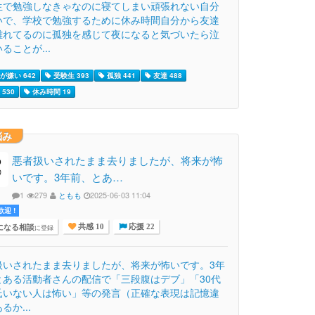
生で勉強しなきゃなのに寝てしまい頑張れない自分
いで、学校で勉強するために休み時間自分から友達
離れてるのに孤独を感じて夜になると気づいたら泣
ることが...
が嫌い 642
受験生 393
孤独 441
友達 488
530
休み時間 19
悩み
悪者扱いされたまま去りましたが、将来が怖
いです。3年前、とあ…
1
279
ともも
2025-06-03 11:04
迎 !
になる相談
に登録
共感 10
応援 22
扱いされたまま去りましたが、将来が怖いです。3年
とある活動者さんの配信で「三段腹はデブ」「30代
氏いない人は怖い」等の発言（正確な表現は記憶違
るか...