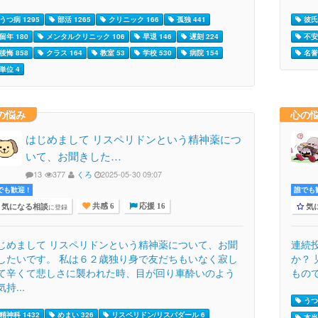
うつ病 1295
部活 1265
クリニック 166
孤独 441
彼氏 
留年 180
メンタルクリニック 106
早退 146
遅刻 224
不安 
後悔 858
クラス 164
教室 53
学校 530
病院 154
名誉
単位 4
の悩み
心の
はじめまして リスペリドンという精神薬につ
いて、お聞きした…
13
377
くろ
2025-05-30 09:07
でも歓迎 !
誰でも歓
気になる相談
気
に登録
共感 6
応援 16
じめまして リスペリドンという精神薬について、お聞
連続
したいです。 私は６２歳独り身で友だちもいなく寂し
か？
て辛くて悲しさに襲われた時、目が回り車酔いのよう
もので
持...
うつ病
精神科 1432
めまい 326
リスペリドン/リスパダール 6
本当