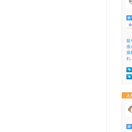
誰
疑
係
孤
れ.
人
誰