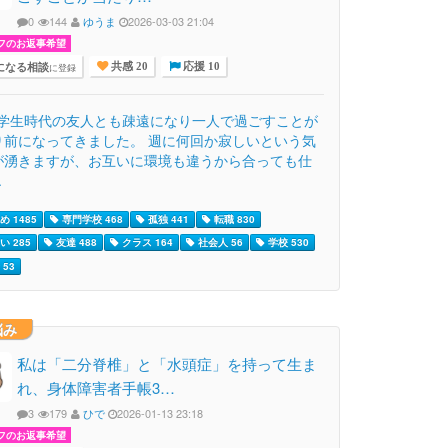
0
144
ゆうま
2026-03-03 21:04
フのお返事希望
になる相談
に登録
共感 20
応援 10
男 学生時代の友人とも疎遠になり一人で過ごすことが
り前になってきました。 週に何回か寂しいという気
が湧きますが、お互いに環境も違うから合っても仕
.
 1485
専門学校 468
孤独 441
転職 830
い 285
友達 488
クラス 164
社会人 56
学校 530
53
悩み
私は「二分脊椎」と「水頭症」を持って生ま
れ、身体障害者手帳3…
3
179
ひで
2026-01-13 23:18
フのお返事希望