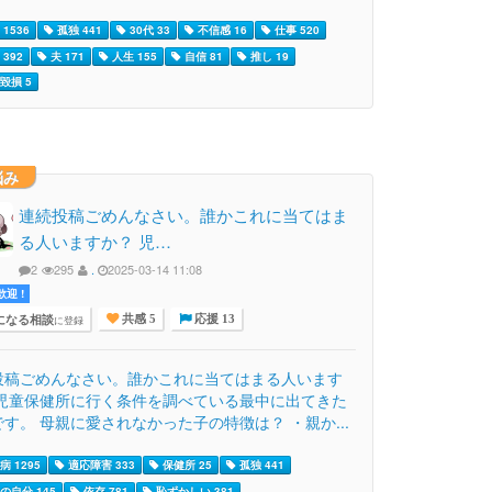
1536
孤独 441
30代 33
不信感 16
仕事 520
392
夫 171
人生 155
自信 81
推し 19
毀損 5
悩み
連続投稿ごめんなさい。誰かこれに当てはま
る人いますか？ 児…
2
295
.
2025-03-14 11:08
迎 !
になる相談
に登録
共感 5
応援 13
投稿ごめんなさい。誰かこれに当てはまる人います
 児童保健所に行く条件を調べている最中に出てきた
す。 母親に愛されなかった子の特徴は？ ・親か...
 1295
適応障害 333
保健所 25
孤独 441
の自分 145
依存 781
恥ずかしい 381