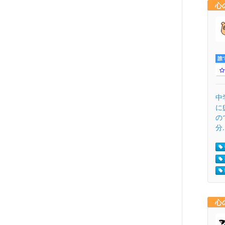
心
誰
中
に
の
分.
心