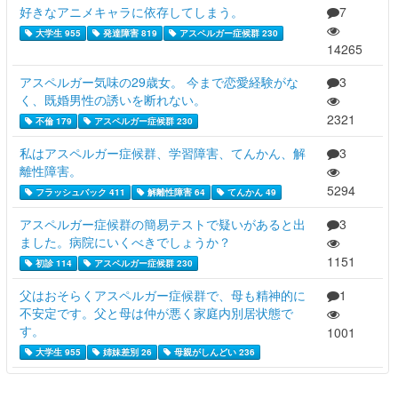
好きなアニメキャラに依存してしまう。
7
大学生 955
発達障害 819
アスペルガー症候群 230
14265
アスペルガー気味の29歳女。 今まで恋愛経験がな
3
く、既婚男性の誘いを断れない。
2321
不倫 179
アスペルガー症候群 230
私はアスペルガー症候群、学習障害、てんかん、解
3
離性障害。
5294
フラッシュバック 411
解離性障害 64
てんかん 49
アスペルガー症候群の簡易テストで疑いがあると出
3
ました。病院にいくべきでしょうか？
1151
初診 114
アスペルガー症候群 230
父はおそらくアスペルガー症候群で、母も精神的に
1
不安定です。父と母は仲が悪く家庭内別居状態で
す。
1001
大学生 955
姉妹差別 26
母親がしんどい 236