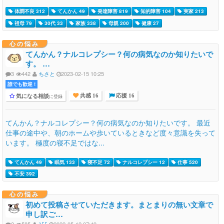
体調不良 312
てんかん 49
発達障害 819
知的障害 104
実家 213
祖母 79
30代 33
家族 338
母親 200
健康 27
心の悩み
てんかん？ナルコレプシー？何の病気なのか知りたいで
す。 …
3
442
ちさと
2023-02-15 10:25
誰でも歓迎 !
気になる相談
に登録
共感 16
応援 16
てんかん？ナルコレプシー？何の病気なのか知りたいです。 最近
仕事の途中や、朝のホームや歩いているときなど度々意識を失って
います。 極度の寝不足ではな...
てんかん 49
眠気 133
寝不足 72
ナルコレプシー 12
仕事 520
不安 392
心の悩み
初めて投稿させていただきます。まとまりの無い文章で
申し訳ご…