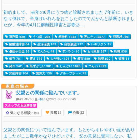
初めまして。 去年の6月にうつ病と診断されました 7年前に、いき
なり倒れて、全身けいれんをおこしたのでてんかんと診断されまし
たが、今年の4月に解離性障害と診断さ...
過呼吸 520
うつ病 1295
精神科 1432
死にたい 2877
罪悪感 798
解離性障害 64
生活保護 183
自殺願望 217
レキソタン 15
傷病手当金 26
てんかん 49
デパケン 10
もう限界 297
転職 830
依存 781
震え 535
人が怖い 194
暴言 589
無視 830
頓服 81
発作 142
恥ずかしい 381
しんどい 1095
つらい 2822
知的障害 104
無気力 130
グループホーム 25
家庭の悩み
父親との関係に悩んでいます。
49
758
ゆい
2021-06-22 22:45
スタッフのお返事希望
気になる相談
に登録
共感 13
応援 22
父親との関係について悩んでいます。もとからキレやすい面があり
ましたがここ数年かなりひどいです。 父の意見に賛同しない、私