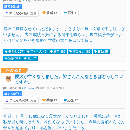
2
585
ｽﾓﾓ
2022-05-12 07:49
誰でも歓迎 !
気になる相談
に登録
共感 12
応援 8
初めて投稿させていただきます。まとまりの無い文章で申し訳ござ
いません。 去年成績不振による留年を喰らい、現在奨学金が止ま
り何とか金をかき集めて学費の大半を出して貰...
奨学金 227
てんかん 49
留年 180
情けない 386
夜勤 15
実家 213
美大 7
心の悩み
愛犬が亡くなりました。皆さんこんなときはどうしてい
ますか。
2
541
ぽーみん
2021-10-24 13:00
誰でも歓迎 !
気になる相談
に登録
共感 13
応援 12
今朝、11月で13歳になる愛犬が亡くなりました。母親に起こされ
私が見た時にはもう、冷たくなっていました。今年の夏頃からてん
かんが起きており、薬を飲んでいました。散...