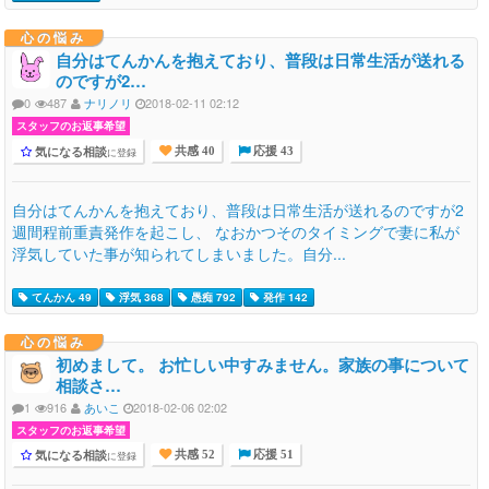
心の悩み
自分はてんかんを抱えており、普段は日常生活が送れる
のですが2…
0
487
ナリノリ
2018-02-11 02:12
スタッフのお返事希望
気になる相談
に登録
共感 40
応援 43
自分はてんかんを抱えており、普段は日常生活が送れるのですが2
週間程前重責発作を起こし、 なおかつそのタイミングで妻に私が
浮気していた事が知られてしまいました。自分...
てんかん 49
浮気 368
愚痴 792
発作 142
心の悩み
初めまして。 お忙しい中すみません。家族の事について
相談さ…
1
916
あいこ
2018-02-06 02:02
スタッフのお返事希望
気になる相談
に登録
共感 52
応援 51