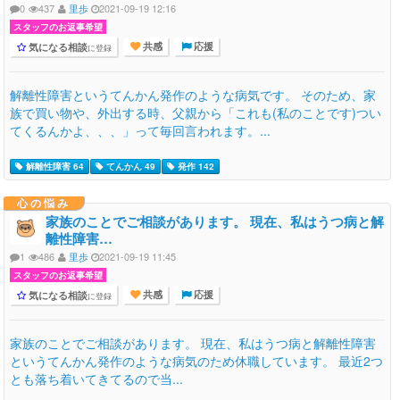
0
437
里歩
2021-09-19 12:16
スタッフのお返事希望
気になる相談
に登録
共感
応援
解離性障害というてんかん発作のような病気です。 そのため、家
族で買い物や、外出する時、父親から「これも(私のことです)つい
てくるんかよ、、、」って毎回言われます。...
解離性障害 64
てんかん 49
発作 142
心の悩み
家族のことでご相談があります。 現在、私はうつ病と解
離性障害…
1
486
里歩
2021-09-19 11:45
スタッフのお返事希望
気になる相談
に登録
共感
応援
家族のことでご相談があります。 現在、私はうつ病と解離性障害
というてんかん発作のような病気のため休職しています。 最近2つ
とも落ち着いてきてるので当...