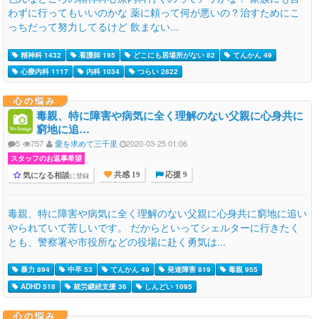
わずに行ってもいいのかな 薬に頼って何が悪いの？治すためにこ
っちだって努力してるけど 飲まない...
精神科 1432
看護師 195
どこにも居場所がない 82
てんかん 49
心療内科 1117
内科 1034
つらい 2822
心の悩み
毒親、特に障害や病気に全く理解のない父親に心身共に
窮地に追…
5
757
愛を求めて三千里
2020-03-25 01:06
スタッフのお返事希望
気になる相談
に登録
共感 19
応援 9
毒親、特に障害や病気に全く理解のない父親に心身共に窮地に追い
やられていて苦しいです。 だからといってシェルターに行きたく
とも、警察署や市役所などの役場に赴く勇気は...
暴力 894
中卒 53
てんかん 49
発達障害 819
毒親 955
ADHD 518
就労継続支援 36
しんどい 1095
心の悩み