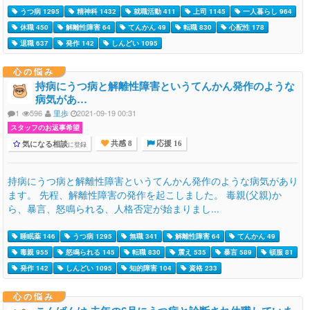
うつ病 1295
精神科 1432
就職活動 411
上司 1145
一人暮らし 964
休職 450
解離性障害 64
てんかん 49
転職 830
心配性 178
退職 637
発作 142
しんどい 1095
心の悩み
持病にうつ病と解離性障害というてんかん発作のような
病気があ…
1
596
里歩
2021-09-19 00:31
スタッフのお返事希望
気になる相談
に登録
共感 8
応援 16
持病にうつ病と解離性障害というてんかん発作のような病気があり
ます。 先程、解離性障害の発作を起こしました。 毒親(父親)か
ら、暴言、怒鳴られる、人格否定が始まりまし...
睡眠薬 146
うつ病 1295
無職 341
解離性障害 64
てんかん 49
毒親 955
怒鳴られる 145
転職 830
震え 535
暴言 589
頓服 81
発作 142
しんどい 1095
知的障害 104
資格 233
心の悩み