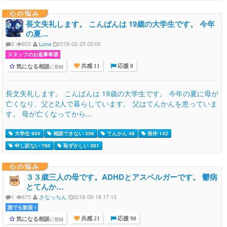
心の悩み
長文失礼します。 こんばんは 19歳の大学生です。 今年
の夏…
2
603
Luna
2019-02-25 05:00
スタッフのお返事希望
気になる相談
に登録
共感 11
応援 8
長文失礼します。 こんばんは 19歳の大学生です。 今年の夏に母が
亡くなり、父と2人で暮らしています。 父はてんかんを患っていま
す。 母が亡くなってから...
大学生 955
相談できない 356
てんかん 49
発作 142
申し訳ない 760
恥ずかしい 381
心の悩み
３３歳三人の母です。ADHDとアスペルガーです。 鬱病
とてんか…
1
675
さなっちん
2018-06-18 17:13
誰でも歓迎 !
気になる相談
に登録
共感 21
応援 90