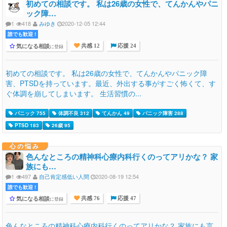
初めての相談です。 私は26歳の女性で、てんかんやパニ
ック障…
1
418
みゆき
2020-12-05 12:44
誰でも歓迎 !
気になる相談
に登録
共感 12
応援 24
初めての相談です。 私は26歳の女性で、てんかんやパニック障
害、PTSDを持っています。最近、外出する事がすごく怖くて、す
ぐ体調を崩してしまいます。 生活習慣の...
パニック 755
体調不良 312
てんかん 49
パニック障害 288
PTSD 183
26歳 95
心の悩み
色んなところの精神科心療内科行くのってアリかな？ 家
族にも…
1
497
自己肯定感低い人間
2020-08-19 12:54
誰でも歓迎 !
気になる相談
に登録
共感 76
応援 47
色んなところの精神科心療内科行くのってアリかな？ 家族にも言