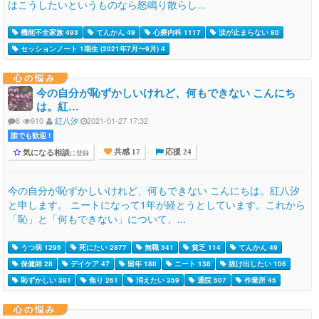
はこうしたいというものなら怒鳴り散らし...
機能不全家族 493
てんかん 49
心療内科 1117
涙が止まらない 80
セッションノート 1期生 (2021年7月〜9月) 4
心の悩み
今の自分が恥ずかしいけれど、何もできない こんにち
は。紅…
8
910
紅八汐
2021-01-27 17:32
誰でも歓迎 !
気になる相談
に登録
共感 17
応援 24
今の自分が恥ずかしいけれど、何もできない こんにちは。紅八汐
と申します。 ニートになって1年が経とうとしています。これから
「恥」と「何もできない」について、...
うつ病 1295
死にたい 2877
無職 341
貧乏 114
てんかん 49
保健師 28
デイケア 47
留年 180
ニート 138
抜け出したい 106
恥ずかしい 381
焦り 261
消えたい 359
通院 507
作業所 45
心の悩み