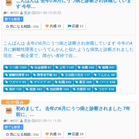
こんばんは 去年の6月にうつ病と診断され休職していま
す 今年…
1
583
里歩
2021-09-13 00:22
誰でも歓迎 !
気になる相談
に登録
共感 18
応援 12
こんばんは 去年の6月にうつ病と診断され休職しています 今年の4
月に解離性障害というてんかんと似たような病気と診断されました
現在、一般企業で、障がい者枠で在...
うつ病 1295
社会復帰 81
上司 1145
休職 450
無職 341
解離性障害 64
障害者手帳 92
主治医の先生 117
てんかん 49
ワガママ 93
デイケア 47
転職 830
暴言 589
パート 648
発作 142
面接 462
知的障害 104
作業所 45
コロナ 416
心の悩み
初めまして。 去年の6月にうつ病と診断されました 7年
前に、…
1
691
里歩
2021-09-11 11:20
誰でも歓迎 !
気になる相談
に登録
共感 16
応援 19