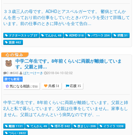
３３歳三人の母です。ADHDとアスペルガーです。 鬱病とてんか
んを患っており前の仕事をしていたときパワハラを受けて辞職して
います。前の仕事のときに障がいを全て告白...
ドクターストップ 27
てんかん 49
ADHD 518
パワハラ 254
求職 31
面接 462
心の悩み
中学二年生です。8年前くらいに両親が離婚していま
す。父親と姉…
0
646
ばたーけーき
2018-04-10 02:02
誰でも歓迎 !
気になる相談
に登録
共感 51
応援 35
中学二年生です。8年前くらいに両親が離婚しています。父親と姉
2人と私で暮らしています。父親は仕事をしていません。家事もし
ません。父親はてんかんという病気なのですが、...
離婚 1131
てんかん 49
理不尽 342
羨ましい 206
イライラ 1339
つらい 2822