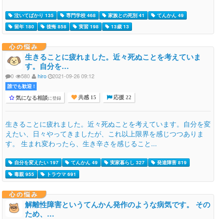
泣いてばかり 135
専門学校 468
家族との死別 41
てんかん 49
留年 180
後悔 858
実習 198
13歳 13
心の悩み
生きることに疲れました。近々死ぬことを考えていま
す。自分を…
0
580
hiro
2021-09-26 09:12
誰でも歓迎 !
気になる相談
に登録
共感 15
応援 22
生きることに疲れました。近々死ぬことを考えています。自分を変
えたい、日々やってきましたが、これ以上限界を感じつつありま
す。 生まれ変わったら、生き辛さを感じること...
自分を変えたい 197
てんかん 49
実家暮らし 327
発達障害 819
毒親 955
トラウマ 691
心の悩み
解離性障害というてんかん発作のような病気です。 その
ため、…