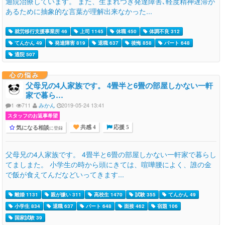
通院治療しています。 また、生まれつき発達障害､軽度精神遅滞が
あるために抽象的な言葉が理解出来なかった...
就労移行支援事業所 46
上司 1145
休職 450
体調不良 312
てんかん 49
発達障害 819
退職 637
後悔 858
パート 648
通院 507
心の悩み
父母兄の4人家族です。 4畳半と6畳の部屋しかない一軒
家で暮ら…
1
711
みかん
2019-05-24 13:41
スタッフのお返事希望
気になる相談
に登録
共感 4
応援 5
父母兄の4人家族です。 4畳半と6畳の部屋しかない一軒家で暮らし
てましまた。 小学生の時から頭にきては、喧嘩腰によく、誰の金
で飯が食えてんだなどいってきます...
離婚 1131
親が嫌い 311
高校生 1470
試験 355
てんかん 49
小学生 834
退職 637
パート 648
面接 462
宿題 106
国家試験 39