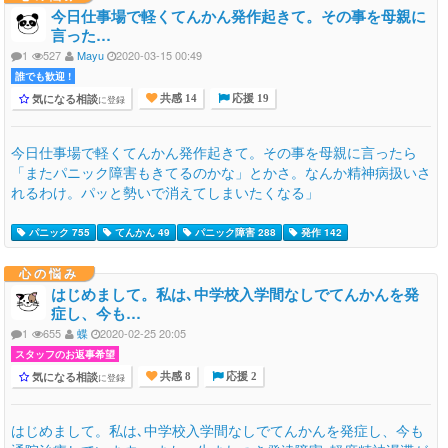
今日仕事場で軽くてんかん発作起きて。その事を母親に
言った…
1
527
Mayu
2020-03-15 00:49
誰でも歓迎 !
気になる相談
に登録
共感 14
応援 19
今日仕事場で軽くてんかん発作起きて。その事を母親に言ったら
「またパニック障害もきてるのかな」とかさ。なんか精神病扱いさ
れるわけ。パッと勢いで消えてしまいたくなる」
パニック 755
てんかん 49
パニック障害 288
発作 142
心の悩み
はじめまして。私は､中学校入学間なしでてんかんを発
症し、今も…
1
655
蝶
2020-02-25 20:05
スタッフのお返事希望
気になる相談
に登録
共感 8
応援 2
はじめまして。私は､中学校入学間なしでてんかんを発症し、今も