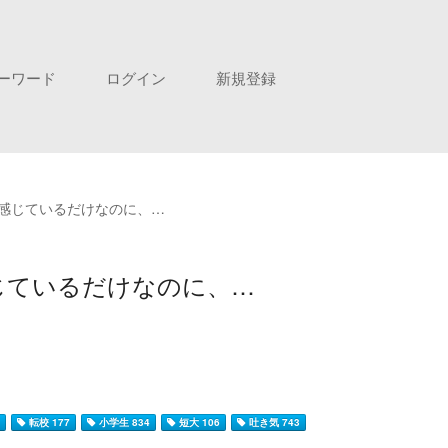
ーワード
ログイン
新規登録
感じているだけなのに、…
じているだけなのに、…
9
転校 177
小学生 834
短大 106
吐き気 743