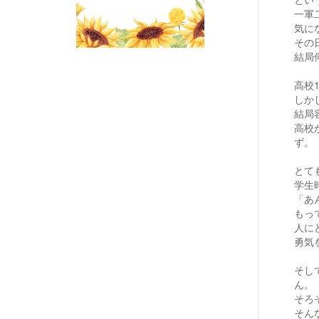
一軍
気に
その
結局
高校
しか
結局
高校
ず。
とて
学生
「あ
もっ
人に
勇気
そし
ん。
そろ
そん