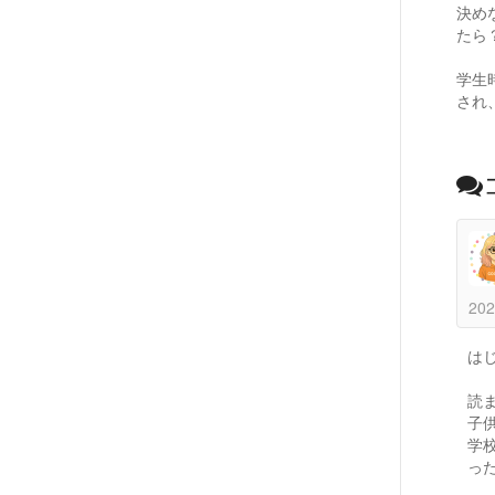
決め
たら
学生
され
202
はじ
読
子
学
っ