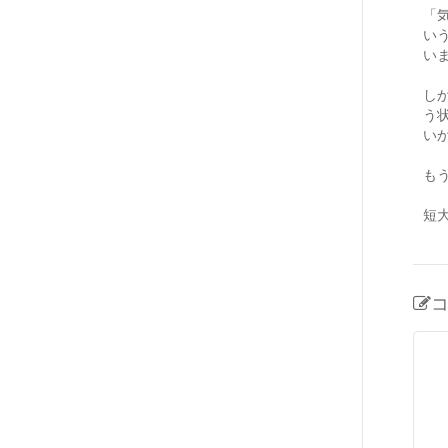
「
い
い
し
う
い
も
短