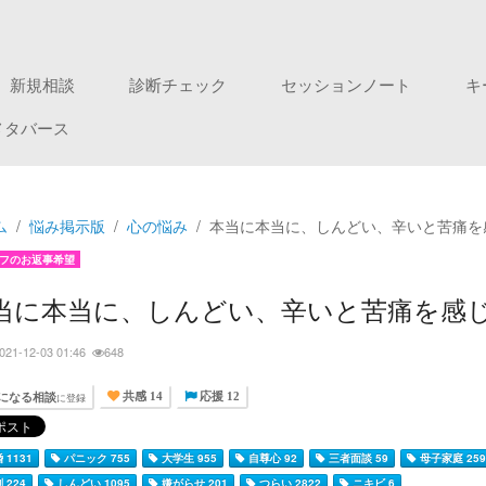
新規相談
診断チェック
セッションノート
キ
メタバース
ム
悩み掲示版
心の悩み
本当に本当に、しんどい、辛いと苦痛を
フのお返事希望
当に本当に、しんどい、辛いと苦痛を感
021-12-03 01:46
648
になる相談
に登録
共感 14
応援 12
 1131
パニック 755
大学生 955
自尊心 92
三者面談 59
母子家庭 25
 224
しんどい 1095
嫌がらせ 201
つらい 2822
ニキビ 6