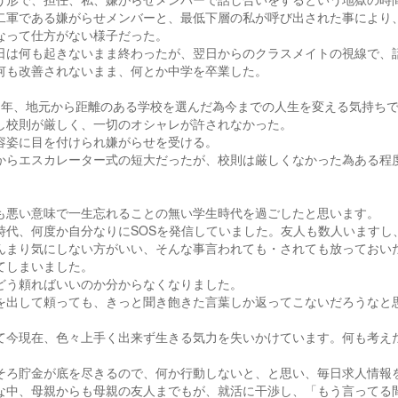
二軍である嫌がらせメンバーと、最低下層の私が呼び出された事により
なって仕方がない様子だった。
日は何も起きないまま終わったが、翌日からのクラスメイトの視線で、
何も改善されないまま、何とか中学を卒業した。
1年、地元から距離のある学校を選んだ為今までの人生を変える気持ち
し校則が厳しく、一切のオシャレが許されなかった。
容姿に目を付けられ嫌がらせを受ける。
からエスカレーター式の短大だったが、校則は厳しくなかった為ある程
も悪い意味で一生忘れることの無い学生時代を過ごしたと思います。
時代、何度か自分なりにSOSを発信していました。友人も数人いますし
んまり気にしない方がいい、そんな事言われても・されても放っておい
てしまいました。
どう頼ればいいのか分からなくなりました。
を出して頼っても、きっと聞き飽きた言葉しか返ってこないだろうなと
て今現在、色々上手く出来ず生きる気力を失いかけています。何も考え
そろ貯金が底を尽きるので、何か行動しないと、と思い、毎日求人情報
な中、母親からも母親の友人までもが、就活に干渉し、「もう言ってる