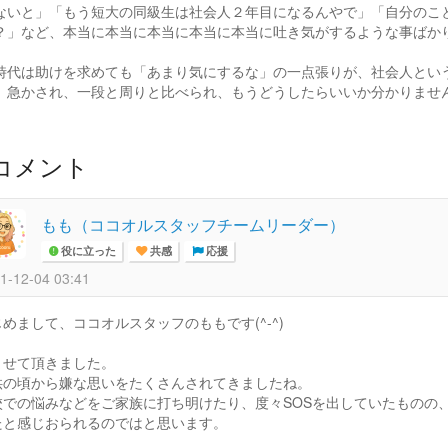
ないと」「もう短大の同級生は社会人２年目になるんやで」「自分のこ
？」など、本当に本当に本当に本当に本当に吐き気がするような事ばか
時代は助けを求めても「あまり気にするな」の一点張りが、社会人とい
、急かされ、一段と周りと比べられ、もうどうしたらいいか分かりませ
コメント
もも（ココオルスタッフチームリーダー）
役に立った
共感
応援
1-12-04 03:41
めまして、ココオルスタッフのももです(^-^)
ませて頂きました。
供の頃から嫌な思いをたくさんされてきましたね。
校での悩みなどをご家族に打ち明けたり、度々SOSを出していたものの
たと感じおられるのではと思います。