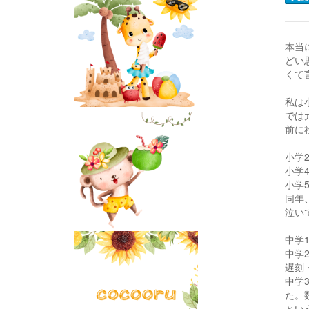
本当
どい
くて
私は
では
前に
小学
小学
小学
同年
泣い
中学
中学
遅刻
中学
た。
とい