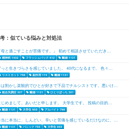
考：似ている悩みと対処法
『母と過ごすことが苦痛です。』 初めて相談させていただき…
精神科 1432
フラッシュバック 412
離婚 1131
ずっと生きづらさを感じていました。 40代になるまで。 色々…
リストカット 756
副作用 174
離婚 1131
母は割かし楽観的でひとが好きで下品でナルシストです。悪いけ…
統合失調症 307
離婚 1131
ひとりぼっち 201
はじめまして。あいだと申します。 大学生です。 投稿の目的…
離婚 1131
大学生 955
アルバイト 766
本当に本当に、しんどい、辛いと苦痛を感じているだけなのに、…
離婚 1131
パニック 755
大学生 955