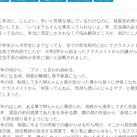
に本当に、しんどい、辛いと苦痛を感じているだけなのに、母親含め周
思いしてる」「いつまでもそんな事言ってられないよ」等、圧迫感のあ
言ってるのに、本当に否定しかされなくて悩み解決どころか、余計にし
小学生から大学生にまでなっても、全ての学生時代においてクラスメイ
元気で外向的でしたが、小学2年から始まったクラスメイトからの嫌が
社交不安の傾向が非常に強いと診断されました。
2年の頃から、「ブス」と言われ始める。
4年になる頃、両親が離婚し母子家庭になった。
5年の頃、転校してきたMちゃんと家が近かった事から徐々に仲良くなれ
、クラスメイトから「何笑ってんねん、気持ち悪いんじゃよデブ」と教
てしまった。
1年のはじめ、ある事でMちゃんに裏切られ、他校から進学してきた生
2年、英語の初日授業であだ名を決める際、隣の席の生徒から「妖怪ニ
・欠席を繰り返すようになった。
3年の頃、母親に今までの学校での嫌がらせを打ち明け、そこから担任
数日後、担任教師が担当する授業で、私と私に嫌がらせをしてくるクラ
う形で、担任、私、嫌がらせメンバーで話し合いをするという地獄の時