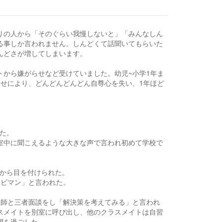
りの人から「そのぐらい我慢しないと」「みんなしん
る事しか言われません。しんどくて話聞いてもらいた
んどさが増してしまいます。
トから嫌がらせなど受けていました。幼児~小学1年ま
らせにより、どんどんどんどん自尊心を失い、1年ほど
た。
室中に聞こえるような大きな声で言われ初めて学校で
徒から目を付けられた。
キビマン」と言われた。
教師と三者面談をし「解決策を考えてみる」と言われ
スメイトを別室に呼び出し、他のクラスメイトは自習
間を過ごした。