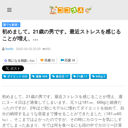
誰でも歓迎 !
初めまして。21歳の男です。最近ストレスを感じる
ことが増え、…
hurio
2022-02-03 20:25
492
気になる相談
に登録
共感 52
応援 38
ダイエット 630
過食 906
食生活 17
21歳 11
66kg 3
初めまして。21歳の男です。最近ストレスを感じることが増え、週
に３～４日ほど過食してしまいます。元々は181㎝、66kgと細身だ
ったのですが、2年ほど前にモデルに憧れてダイエットを始めて、自
分の納得するような容姿まで痩せることができたました（181㎝60
㎏）。そこまではよかったのですが、その時にカロリーを気にしす
ぎてしまったあまり、今では何を食べるにも頭の中でカロリー計算