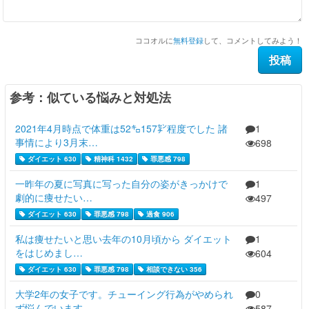
ココオルに
無料登録
して、コメントしてみよう！
参考：似ている悩みと対処法
2021年4月時点で体重は52㌔157㌢程度でした 諸
1
事情により3月末…
698
ダイエット 630
精神科 1432
罪悪感 798
一昨年の夏に写真に写った自分の姿がきっかけで
1
劇的に痩せたい…
497
ダイエット 630
罪悪感 798
過食 906
私は痩せたいと思い去年の10月頃から ダイエット
1
をはじめまし…
604
ダイエット 630
罪悪感 798
相談できない 356
大学2年の女子です。チューイング行為がやめられ
0
ず悩んでいます…
587