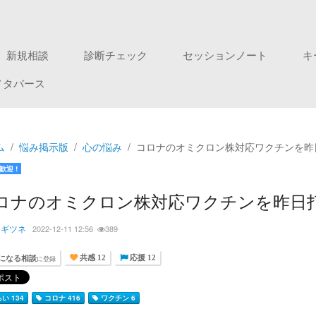
新規相談
診断チェック
セッションノート
キ
メタバース
ム
悩み掲示版
心の悩み
コロナのオミクロン株対応ワクチンを昨
歓迎 !
ロナのオミクロン株対応ワクチンを昨日
カギツネ
2022-12-11 12:56
389
になる相談
に登録
共感 12
応援 12
い 134
コロナ 416
ワクチン 6