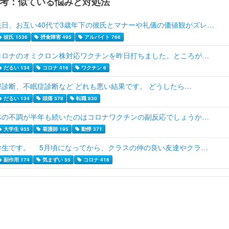
考：似ている悩みと対処法
先日、お互い40代で3歳年下の彼氏とマナーや礼儀の価値観がズレ…
彼氏 1536
摂食障害 495
アルバイト 766
コロナのオミクロン株対応ワクチンを昨日打ちました。ところが…
だるい 134
コロナ 416
ワクチン 6
鬱診断、不眠症診断など どれも悪い結果です。 どうしたら…
だるい 134
頭痛 578
転職 830
体の不調が半年も続いたのはコロナワクチンの副反応でしょうか…
大学生 955
看護師 195
動悸 371
学生です。 5月頃になってから、クラスの仲の良い友達やクラ…
副作用 174
気まずい 55
コロナ 416