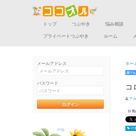
トップ
つぶやき
悩み相談
プライベートつぶやき
ルーム
メールアドレス
ホー
誰でも
パスワード
コ
ア
気
だる