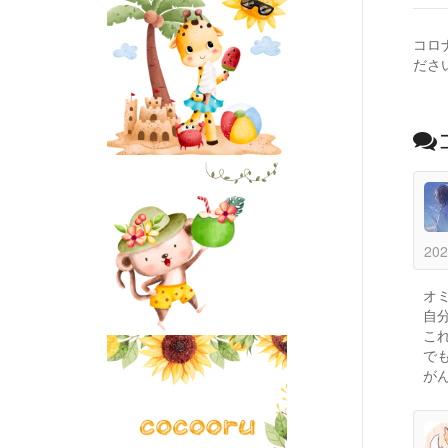
コロ
ださ
202
オ
自
これ
で
がん