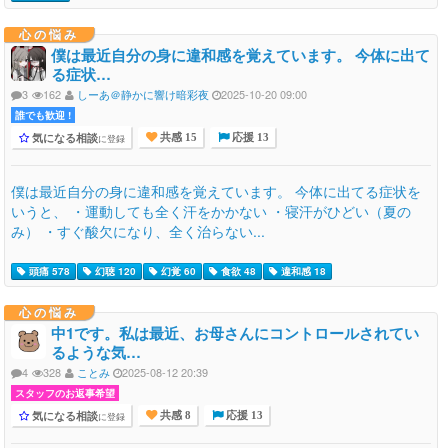
心の悩み
僕は最近自分の身に違和感を覚えています。 今体に出て
る症状…
3
162
しーあ＠静かに響け暗彩夜
2025-10-20 09:00
誰でも歓迎 !
気になる相談
に登録
共感 15
応援 13
僕は最近自分の身に違和感を覚えています。 今体に出てる症状を
いうと、 ・運動しても全く汗をかかない ・寝汗がひどい（夏の
み） ・すぐ酸欠になり、全く治らない...
頭痛 578
幻聴 120
幻覚 60
食欲 48
違和感 18
心の悩み
中1です。私は最近、お母さんにコントロールされてい
るような気…
4
328
ことみ
2025-08-12 20:39
スタッフのお返事希望
気になる相談
に登録
共感 8
応援 13