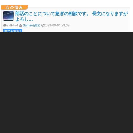
心の悩み
部活のことについて急ぎの相談です。 長文になりますが
よろし…
2
474
Sumire(高2)
2023-09-01 23:39
誰でも歓迎 !
気になる相談
に登録
共感 15
応援 19
部活のことについて急ぎの相談です。 長文になりますがよろしく
お願いします。 私は現在高1で、初心者の状態からバレー部に入部
しました。 入部当時は「3年間頑...
部活 1265
頭痛 578
顧問の先生 101
仮病 76
焦り 261
しんどい 1095
友達 488
クラス 164
先生 278
弟 111
学校 530
不安 392
試合 12
心の悩み
体がだるくて横にならないと辛い、何もやる気が起きな
い、大学…
0
546
ﾕｰｶ
2023-08-05 23:34
スタッフのお返事希望