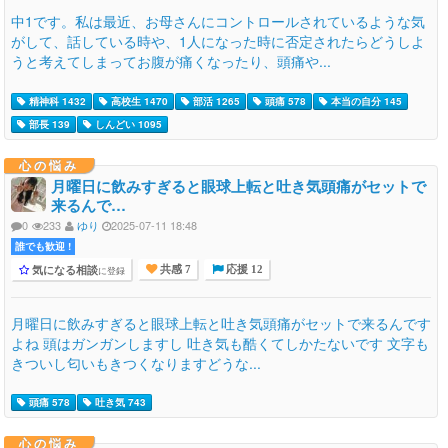
中1です。私は最近、お母さんにコントロールされているような気
がして、話している時や、1人になった時に否定されたらどうしよ
うと考えてしまってお腹が痛くなったり、頭痛や...
精神科 1432
高校生 1470
部活 1265
頭痛 578
本当の自分 145
部長 139
しんどい 1095
心の悩み
月曜日に飲みすぎると眼球上転と吐き気頭痛がセットで
来るんで…
0
233
ゆり
2025-07-11 18:48
誰でも歓迎 !
気になる相談
に登録
共感 7
応援 12
月曜日に飲みすぎると眼球上転と吐き気頭痛がセットで来るんです
よね 頭はガンガンしますし 吐き気も酷くてしかたないです 文字も
きついし匂いもきつくなりますどうな...
頭痛 578
吐き気 743
心の悩み