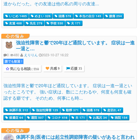
達からだった。その友達は他の私の周りの友達...
いじめ 1485
めまい 326
頭痛 578
本当の自分 145
腹痛 254
友達 488
先生 278
学校 530
夫 171
心の悩み
強迫性障害と鬱で20年ほど通院しています。 症状は一進
一退と…
0
480
えりりん
2023-10-27 16:22
誰でも歓迎 !
気になる相談
に登録
共感 9
応援 35
強迫性障害と鬱で20年ほど通院しています。 症状は一進一退とい
ったところです。 強い症状は、数にこだわるや、何度も何度も確
認する癖です。 そのため、何事にも時...
体調不良 312
強迫性障害 125
動悸 371
頭痛 578
息切れ 47
後遺症 64
通院 507
コロナ 416
夫 171
お風呂 34
病院 154
心の悩み
体調不良(医者には起立性調節障害の疑いがあると言われ