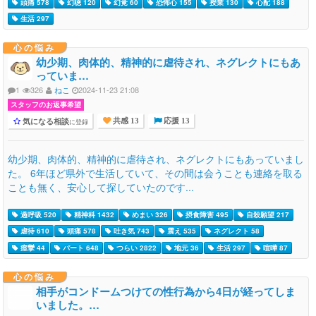
頭痛 578
幻聴 120
幻覚 60
恐怖心 155
授業 130
心配 188
生活 297
心の悩み
幼少期、肉体的、精神的に虐待され、ネグレクトにもあ
っていま…
1
326
ねこ
2024-11-23 21:08
スタッフのお返事希望
気になる相談
に登録
共感 13
応援 13
幼少期、肉体的、精神的に虐待され、ネグレクトにもあっていまし
た。 6年ほど県外で生活していて、その間は会うことも連絡を取る
ことも無く、安心して探していたのです...
過呼吸 520
精神科 1432
めまい 326
摂食障害 495
自殺願望 217
虐待 610
頭痛 578
吐き気 743
震え 535
ネグレクト 58
痙攣 44
パート 648
つらい 2822
地元 36
生活 297
喧嘩 87
心の悩み
相手がコンドームつけての性行為から4日が経ってしま
いました。…