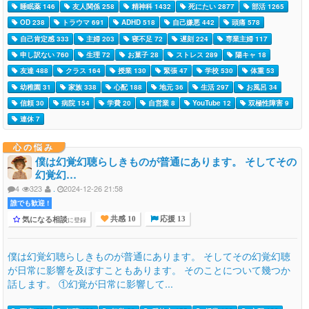
睡眠薬 146
友人関係 258
精神科 1432
死にたい 2877
部活 1265
OD 238
トラウマ 691
ADHD 518
自己嫌悪 442
頭痛 578
自己肯定感 333
主婦 203
寝不足 72
遅刻 224
専業主婦 117
申し訳ない 760
生理 72
お菓子 28
ストレス 289
陽キャ 18
友達 488
クラス 164
授業 130
緊張 47
学校 530
体重 53
幼稚園 31
家族 338
心配 188
地元 36
生活 297
お風呂 34
信頼 30
病院 154
学費 20
自営業 8
YouTube 12
双極性障害 9
連休 7
心の悩み
僕は幻覚幻聴らしきものが普通にあります。 そしてその
幻覚幻…
4
323
.
2024-12-26 21:58
誰でも歓迎 !
気になる相談
に登録
共感 10
応援 13
僕は幻覚幻聴らしきものが普通にあります。 そしてその幻覚幻聴
が日常に影響を及ぼすこともあります。 そのことについて幾つか
話します。 ①幻覚が日常に影響して...