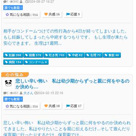
1
340
.
2024-08-27 16:27
誰でも歓迎 !
気になる相談
に登録
共感 16
応援 9
相手がコンドームつけての性行為から4日が経ってしまいました。
もし妊娠してしまったら中絶するつもりです。 もし生理が来たら
安心できます。 生理は1週間...
妊娠 268
頭痛 578
吐き気 743
中絶 62
生理 72
食欲 48
病院 154
コンドーム 4
心の悩み
悲しい辛い怖い 私は幼少期からずっと親に何をやるの
か決めら…
1
461
大さん
2024-02-15 22:16
誰でも歓迎 !
気になる相談
に登録
共感 10
応援 17
悲しい辛い怖い 私は幼少期からずっと親に何をやるのか決められ
てきました。私はやりたいことを親に伝えるだけ...そして遊んだり
保育園に行ったりするだけ...保育園では...