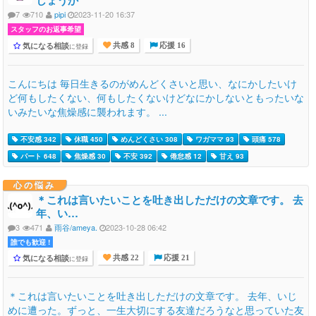
しょうか
7
710
pipi
2023-11-20 16:37
スタッフのお返事希望
気になる相談
に登録
共感 8
応援 16
こんにちは 毎日生きるのがめんどくさいと思い、なにかしたいけ
ど何もしたくない、何もしたくないけどなにかしないともったいな
いみたいな焦燥感に襲われます。 ...
不安感 342
休職 450
めんどくさい 308
ワガママ 93
頭痛 578
パート 648
焦燥感 30
不安 392
倦怠感 12
甘え 93
心の悩み
＊これは言いたいことを吐き出しただけの文章です。 去
年、い…
3
471
雨谷/ameya.
2023-10-28 06:42
誰でも歓迎 !
気になる相談
に登録
共感 22
応援 21
＊これは言いたいことを吐き出しただけの文章です。 去年、いじ
めに遭った。ずっと、一生大切にする友達だろうなと思っていた友