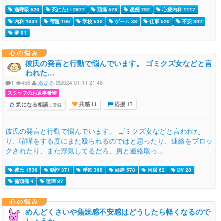
過呼吸 520
死にたい 2877
頭痛 578
愚痴 792
心療内科 1117
内科 1034
宿題 106
学校 530
ゲーム 88
仕事 520
不安 392
夢 91
心の悩み
彼氏の発言と行動で悩んでいます。 ゴミクズ女などと言
われた…
1
458
あまる
2024-01-11 21:46
スタッフのお返事希望
気になる相談
に登録
共感 11
応援 17
彼氏の発言と行動で悩んでいます。 ゴミクズ女などと言われた
り、喧嘩をする度にまた殴られるのではと思ったり、連絡をブロッ
クされたり、また浮気してるだろ、男と連絡取っ...
彼氏 1536
動悸 371
浮気 368
頭痛 578
同居 62
DV 28
偏頭痛 4
喧嘩 87
心の悩み
めんどくさいや焦燥感不安感はどうしたら軽くなるので