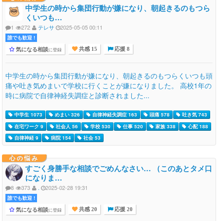
中学生の時から集団行動が嫌になり、朝起きるのもつら
くいつも…
1
272
テレサ
2025-05-05 00:11
誰でも歓迎 !
気になる相談
に登録
共感 15
応援 8
中学生の時から集団行動が嫌になり、朝起きるのもつらくいつも頭
痛や吐き気めまいで学校に行くことが嫌になりました。 高校1年の
時に病院で自律神経失調症と診断されました...
中学生 1073
めまい 326
自律神経失調症 163
頭痛 578
吐き気 743
在宅ワーク 9
社会人 56
学校 530
仕事 520
家族 338
心配 188
自律神経 9
病院 154
社会 53
心の悩み
すごく身勝手な相談でごめんなさい… （このあとタメ口
になりま…
8
373
.
2025-02-28 19:31
誰でも歓迎 !
気になる相談
に登録
共感 20
応援 20