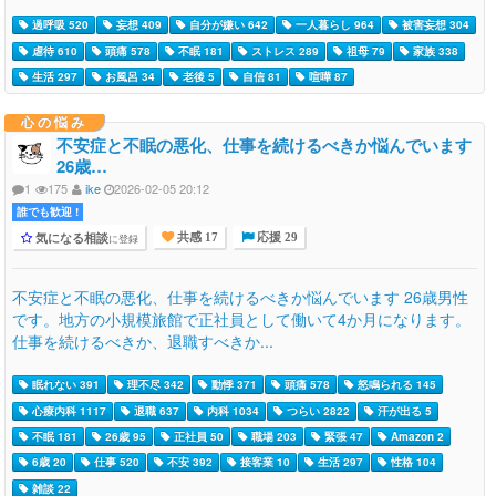
過呼吸 520
妄想 409
自分が嫌い 642
一人暮らし 964
被害妄想 304
虐待 610
頭痛 578
不眠 181
ストレス 289
祖母 79
家族 338
生活 297
お風呂 34
老後 5
自信 81
喧嘩 87
心の悩み
不安症と不眠の悪化、仕事を続けるべきか悩んでいます
26歳…
1
175
ike
2026-02-05 20:12
誰でも歓迎 !
気になる相談
に登録
共感 17
応援 29
不安症と不眠の悪化、仕事を続けるべきか悩んでいます 26歳男性
です。地方の小規模旅館で正社員として働いて4か月になります。
仕事を続けるべきか、退職すべきか...
眠れない 391
理不尽 342
動悸 371
頭痛 578
怒鳴られる 145
心療内科 1117
退職 637
内科 1034
つらい 2822
汗が出る 5
不眠 181
26歳 95
正社員 50
職場 203
緊張 47
Amazon 2
6歳 20
仕事 520
不安 392
接客業 10
生活 297
性格 104
雑談 22