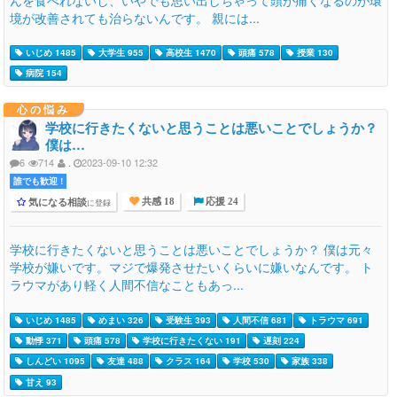
境が改善されても治らないんです。 親には...
いじめ 1485
大学生 955
高校生 1470
頭痛 578
授業 130
病院 154
心の悩み
学校に行きたくないと思うことは悪いことでしょうか？
僕は…
6
714
.
2023-09-10 12:32
誰でも歓迎 !
気になる相談
に登録
共感 18
応援 24
学校に行きたくないと思うことは悪いことでしょうか？ 僕は元々
学校が嫌いです。マジで爆発させたいくらいに嫌いなんです。 ト
ラウマがあり軽く人間不信なこともあっ...
いじめ 1485
めまい 326
受験生 393
人間不信 681
トラウマ 691
動悸 371
頭痛 578
学校に行きたくない 191
遅刻 224
しんどい 1095
友達 488
クラス 164
学校 530
家族 338
甘え 93