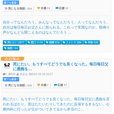
誰でも歓迎 !
気になる相談
に登録
共感 11
応援 12
自分ってなんだろう。みんなってなんだろう。人ってなんだろう。
自分は毎日毎日お父さんに怒られる。これって常識なのか。怒鳴り
声がなんども聞こえるのはなんでだろう ...
死にたい 2877
悪口 1119
頭痛 578
ストレス 289
学校 530
病院 154
心の悩み
死にたい。もうすべてどうでも良くなった。毎日毎日父
に愚痴を…
1
526
大さん
2024-02-06 22:27
誰でも歓迎 !
気になる相談
に登録
共感 7
応援 17
死にたい。もうすべてどうでも良くなった。毎日毎日父に愚痴を言
われるばかり。昔はたたいたりしてきたのに反省するきもない。心
療内科に行ったが父がついてきてるから本当のこ...