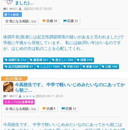
ました)…
2
461
.
2023-09-27 20:05
誰でも歓迎 !
気になる相談
に登録
共感 10
応援 21
体調不良(医者には起立性調節障害の疑いがあると言われました)で
学校に午後から登校しています。 私には妹(同い年)がいるのです
が、はじめの方は私のことを心配してくれ...
体調不良 312
嫌悪感 207
羨ましい 206
頭痛 578
起立性調節障害 67
しんどい 1095
学校 530
家族 338
心配 188
心の悩み
今高校生です。 中学で軽いいじめみたいなのにあってか
ら朝ご…
7
417
ｓａｎａ
2023-09-11 23:41
スタッフのお返事希望
気になる相談
に登録
共感 9
応援 12
今高校生です。 中学で軽いいじめみたいなのにあってから朝ごは
んを食べれないし、いやでも思い出しちゃって頭が痛くなるのが環