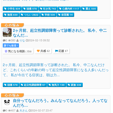
小学生 834
頭痛 578
吐き気 743
心療内科 1117
震え 535
無視 830
つらい 2822
学校 530
保育園 14
心の悩み
2ヶ月前、起立性調節障害って診断された。 私今、中二
なんだ…
2
380
りな
2024-02-15 09:52
誰でも歓迎 !
気になる相談
に登録
共感 12
応援 17
2ヶ月前、起立性調節障害って診断された。 私今、中二なんだけ
ど、これくらいの年齢の時って起立性調節障害になる人多いんだっ
て。 私が今出てる症状は、朝は力...
頭痛 578
起立性調節障害 67
無気力 130
家族 338
心の悩み
自分ってなんだろう。みんなってなんだろう。人ってな
んだろ…
0
407
大さん
2024-02-07 23:47