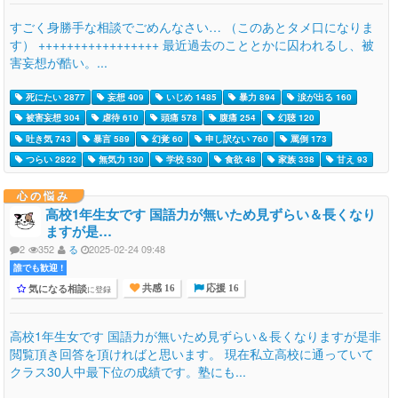
すごく身勝手な相談でごめんなさい… （このあとタメ口になりま
す） +++++++++++++++++ 最近過去のこととかに囚われるし、被
害妄想が酷い。...
死にたい 2877
妄想 409
いじめ 1485
暴力 894
涙が出る 160
被害妄想 304
虐待 610
頭痛 578
腹痛 254
幻聴 120
吐き気 743
暴言 589
幻覚 60
申し訳ない 760
罵倒 173
つらい 2822
無気力 130
学校 530
食欲 48
家族 338
甘え 93
心の悩み
高校1年生女です 国語力が無いため見ずらい＆長くなり
ますが是…
2
352
る
2025-02-24 09:48
誰でも歓迎 !
気になる相談
に登録
共感 16
応援 16
高校1年生女です 国語力が無いため見ずらい＆長くなりますが是非
閲覧頂き回答を頂ければと思います。 現在私立高校に通っていて
クラス30人中最下位の成績です。塾にも...