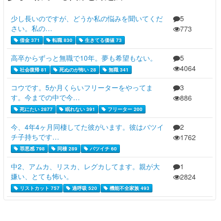
少し長いのですが、どうか私の悩みを聞いてくだ
5
さい。私の…
773
借金 371
転職 830
生きてる価値 73
高卒からずっと無職で10年。夢も希望もない。
5
4064
社会復帰 81
死ぬのが怖い 28
無職 341
コウです。5か月くらいフリーターをやってま
3
す。今までの中で今…
886
死にたい 2877
眠れない 391
フリーター 200
今、4年4ヶ月同棲してた彼がいます。彼はバツイ
2
チ子持ちです…
1762
罪悪感 798
同棲 289
バツイチ 60
中2、アムカ、リスカ、レグカしてます。親が大
1
嫌い、とても怖い。
2824
リストカット 757
過呼吸 520
機能不全家族 493