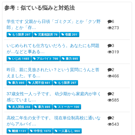
参考：似ている悩みと対処法
学生です 父親から日頃「ゴミクズ」とか「クソ野
6
郎」とか「存…
273
もう限界 297
児童相談所 76
母親 201
いじめられても仕方ないだろう。あなたにも問題
3
が…などと事ある…
319
いじめ 1485
アルバイト 766
暴力 895
昨日、親に見放されたい？という質問にうんと答
2
えました。する…
466
暴力 895
人間不信 681
もう限界 297
37歳女性一人っ子です。 幼少期から家庭内が辛く
2
感じていまし…
585
友人関係 258
暴力 895
ストーカー 100
高校二年生の女子です。 現在単位制高校に通いな
2
がらアルバイ…
543
離婚 1131
中学生 1073
一人暮らし 964