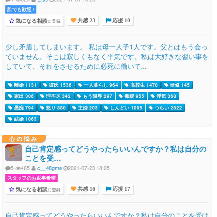
誰でも歓迎 !
気になる相談
に登録
共感 23
応援 10
少し矛盾してしまいます。 私は母一人子1人です。父とはもう会っ
ていません。そこは寂しくもなく平気です。私は大好きな習い事を
していて、それをさせるために必死に働いて...
離婚 1131
彼氏 1536
一人暮らし 964
高校生 1470
研修 145
家出 306
理不尽 342
もう限界 297
毒親 955
浮気 368
愚痴 794
怒り 880
主婦 203
しんどい 1095
つらい 2822
結婚 1063
心の悩み
自己肯定感ってどうやったらいいんですか？私は自分の
ことを受…
5
465
c__48gme
2021-07-23 18:05
スタッフのお返事希望
気になる相談
に登録
共感 10
応援 17
自己肯定感ってどうやったらいいんですか？私は自分のことを受け