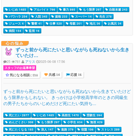
いじめ 1485
アルバイト 766
暴力 895
もう限界 297
自殺未遂 243
パワハラ 254
入院 345
資格 233
スーパー 14
先生 278
ジュース 4
警察 41
仕事 520
母親 201
地元 36
お風呂 34
病院 154
監視 16
心の悩み
ずっと前から死にたいと思いながらも死ねないから生き
ていたけ…
25
761
アリス
2025-06-08 17:56
スタッフのお返事希望
気になる相談
に登録
共感 14
応援 16
ずっと前から死にたいと思いながらも死ねないから生きていたけど
もう限界かもしれない。 きっかけは小学校高学年のときの同級生
の男子たちからのいじめだけど死にたい気持ち...
死にたい 2877
いじめ 1485
高校生 1470
受験生 394
めんどくさい 308
もう限界 297
小学生 834
無視 829
死にたくなる 185
浪人 147
進路 379
宿題 106
ストレス 289