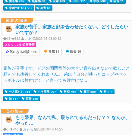
劣等感 235
焦燥感 30
友達 489
LINE 111
学校 530
弱音 11
悲劇のヒロイン 9
努力 66
家庭の悩み
家族が苦手。家族と顔を合わせたくない。どうしたらい
いですか？
13
832
こあ
2023-03-03 00:32
スタッフのお返事希望
気になる相談
に登録
共感 14
応援 16
家族が苦手です。ドアの開閉音等の大きい音を出さないで欲しいと
頼んでも改善してくれません。 弟に「自分が使ったコップやペッ
トボトルは片付けて」と言っても片付けな...
一人暮らし 964
もう限界 297
愚痴 794
暴言 589
弟 111
姉 117
家族 338
心の悩み
もう限界、なんで私、殴られてるんだっけ？？ なんか、
やった…
0
416
おもち
2022-10-16 10:55