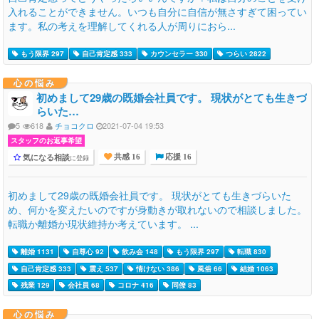
入れることができません。いつも自分に自信が無さすぎて困ってい
ます。私の考えを理解してくれる人が周りにおら...
もう限界 297
自己肯定感 333
カウンセラー 330
つらい 2822
心の悩み
初めまして29歳の既婚会社員です。 現状がとても生きづ
らいた…
5
618
チョコクロ
2021-07-04 19:53
スタッフのお返事希望
気になる相談
に登録
共感 16
応援 16
初めまして29歳の既婚会社員です。 現状がとても生きづらいた
め、何かを変えたいのですが身動きが取れないので相談しました。
転職か離婚か現状維持か考えています。 ...
離婚 1131
自尊心 92
飲み会 148
もう限界 297
転職 830
自己肯定感 333
震え 537
情けない 386
風俗 66
結婚 1063
残業 129
会社員 68
コロナ 416
同僚 83
心の悩み