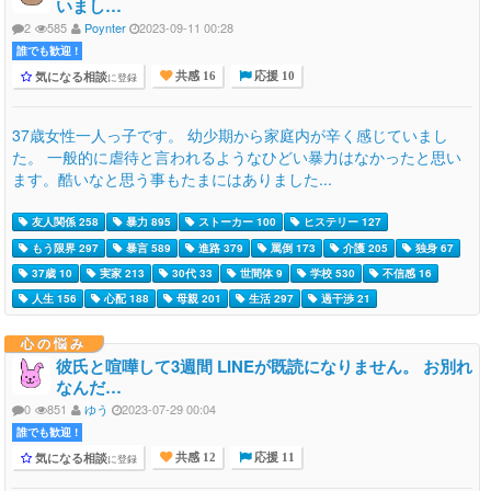
いまし…
2
585
Poynter
2023-09-11 00:28
誰でも歓迎 !
気になる相談
に登録
共感 16
応援 10
37歳女性一人っ子です。 幼少期から家庭内が辛く感じていまし
た。 一般的に虐待と言われるようなひどい暴力はなかったと思い
ます。酷いなと思う事もたまにはありました...
友人関係 258
暴力 895
ストーカー 100
ヒステリー 127
もう限界 297
暴言 589
進路 379
罵倒 173
介護 205
独身 67
37歳 10
実家 213
30代 33
世間体 9
学校 530
不信感 16
人生 156
心配 188
母親 201
生活 297
過干渉 21
心の悩み
彼氏と喧嘩して3週間 LINEが既読になりません。 お別れ
なんだ…
0
851
ゆう
2023-07-29 00:04
誰でも歓迎 !
気になる相談
に登録
共感 12
応援 11