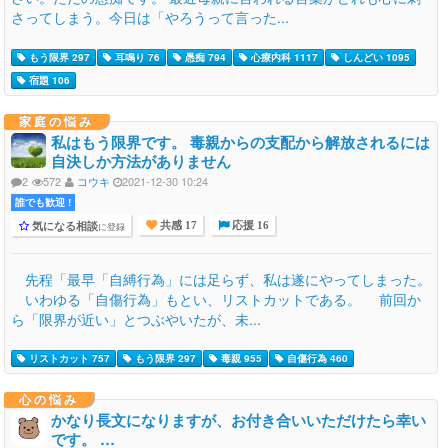
さってしまう。今日は「やろうって言った...
もう限界 297
耳鳴り 76
愚痴 794
心療内科 1117
しんどい 1095
宿題 106
家庭の悩み
私はもう限界です。 毒親からの支配から解放されるには
自決しか方法がありません
2
572
コウキ
2021-12-30 10:24
誰でも歓迎 !
気になる相談
に登録
共感 17
応援 16
先程「最早「自縛行為」には足らず、私は遂にやってしまった。
いわゆる「自傷行為」もとい、リストカットである。 前回か
ら「限界が近い」とつぶやいたが、未...
リストカット 757
もう限界 297
毒親 955
自傷行為 460
心の悩み
かなり長文になりますが、お付き合いいただけたら幸い
です。 …