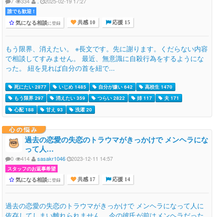
7
334
.
2025-02-19 17:27
誰でも歓迎 !
気になる相談
に登録
共感 10
応援 15
もう限界、消えたい。 ※長文です。先に謝ります。くだらない内容
で相談してすみません。 最近、無意識に自殺行為をするようにな
った。 紐を見れば自分の首を紐で...
死にたい 2877
いじめ 1485
自分が嫌い 642
高校生 1470
もう限界 297
消えたい 359
つらい 2822
姉 117
夫 171
心配 188
甘え 93
洗濯 20
心の悩み
過去の恋愛の失恋のトラウマがきっかけで メンヘラにな
って人…
0
414
sasakr1046
2023-12-11 14:57
スタッフのお返事希望
気になる相談
に登録
共感 17
応援 14
過去の恋愛の失恋のトラウマがきっかけで メンヘラになって人に
依存してしまい離れられません。 今の彼氏が前はメンヘラだった