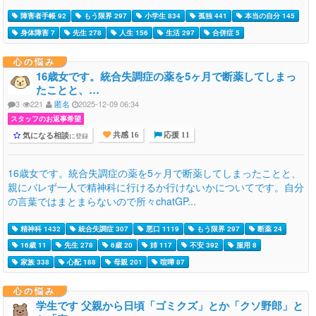
障害者手帳 92
もう限界 297
小学生 834
孤独 441
本当の自分 145
身体障害 7
先生 278
人生 156
生活 297
合併症 5
心の悩み
16歳女です。統合失調症の薬を5ヶ月で断薬してしまっ
たことと、…
3
221
匿名
2025-12-09 06:34
スタッフのお返事希望
気になる相談
に登録
共感 16
応援 11
16歳女です。統合失調症の薬を5ヶ月で断薬してしまったことと、
親にバレず一人で精神科に行けるか行けないかについてです。自分
の言葉ではまとまらないので所々chatGP...
精神科 1432
統合失調症 307
悪口 1119
もう限界 297
断薬 24
16歳 11
先生 278
6歳 20
姉 117
不安 392
服用 8
家族 338
心配 188
母親 201
喧嘩 87
心の悩み
学生です 父親から日頃「ゴミクズ」とか「クソ野郎」と