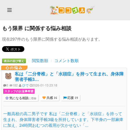
もう限界 に関係する悩み相談
現在297件のもう限界に関係する悩み相談があります。
閲覧数順
コメント数順
表示の並び替え
心の悩み
私は「二分脊椎」と「水頭症」を持って生まれ、身体障
害者手帳3…
3
182
ひで
2026-01-13 23:18
スタッフのお返事希望
気になる相談
に登録
共感 16
応援 19
一般高校の高二男子です 私は「二分脊椎」と「水頭症」を持って
生まれ、身体障害者手帳3級を所持しています。下半身の一部麻痺
に加え、24時間おむつの着用が欠かせない「...