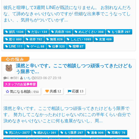
彼氏と喧嘩して3週間 LINEが既読になりません。 お別れなんだろ
な、て諦めなきゃいけないのですが 些細な出来事でこうなってし
まい、、気持ちがついていかず...
彼氏 1536
だるい 134
共依存 104
めんどくさい 308
もう限界 297
怒り 880
依存 782
無視 829
しんどい 1095
友達 489
LINE 111
ゲーム 88
仕事 520
喧嘩 87
心の悩み
漠然と辛いです。ここで相談しつつ頑張ってきたけども
う限界で…
4
581
いち
2023-06-27 23:18
スタッフのお返事希望
気になる相談
に登録
共感 12
応援 13
漠然と辛いです。ここで相談しつつ頑張ってきたけどもう限界で
す。 努力してこなかったわけじゃないのにこの半年くらい自分で
決めなきゃいけないことに何も進展がないし、周...
死にたい 2877
眠れない 391
もう限界 297
過食 906
耳鳴り 76