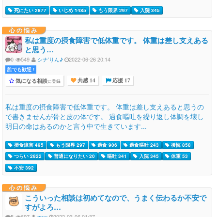
死にたい 2877
いじめ 1485
もう限界 297
入院 345
心の悩み
私は重度の摂食障害で低体重です。 体重は差し支えある
と思う…
0
549
シナ’りん♪
2022-06-26 20:14
誰でも歓迎 !
気になる相談
に登録
共感 14
応援 17
私は重度の摂食障害で低体重です。 体重は差し支えあると思うの
で書きませんが骨と皮の体です。 過食嘔吐を繰り返し体調を壊し
明日の命はあるのかと言う中で生きています...
摂食障害 495
もう限界 297
過食 906
過食嘔吐 243
後悔 858
つらい 2822
普通になりたい 20
嘔吐 341
入院 345
体重 53
不安 392
心の悩み
こういった相談は初めてなので、うまく伝わるか不安で
すがよろ…
5
697
muu
2022-03-06 01:37