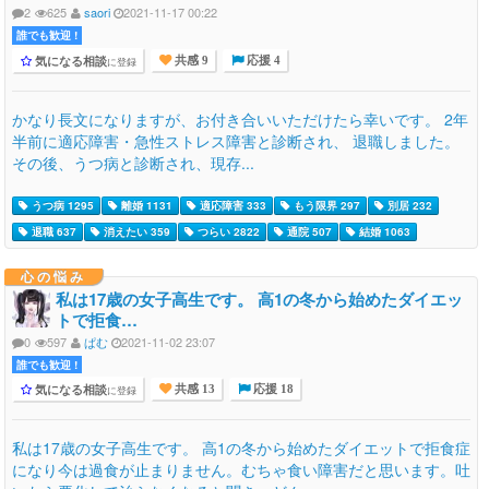
2
625
saori
2021-11-17 00:22
誰でも歓迎 !
気になる相談
に登録
共感 9
応援 4
かなり長文になりますが、お付き合いいただけたら幸いです。 2年
半前に適応障害・急性ストレス障害と診断され、 退職しました。
その後、うつ病と診断され、現存...
うつ病 1295
離婚 1131
適応障害 333
もう限界 297
別居 232
退職 637
消えたい 359
つらい 2822
通院 507
結婚 1063
心の悩み
私は17歳の女子高生です。 高1の冬から始めたダイエッ
トで拒食…
0
597
ぱむ
2021-11-02 23:07
誰でも歓迎 !
気になる相談
に登録
共感 13
応援 18
私は17歳の女子高生です。 高1の冬から始めたダイエットで拒食症
になり今は過食が止まりません。むちゃ食い障害だと思います。吐