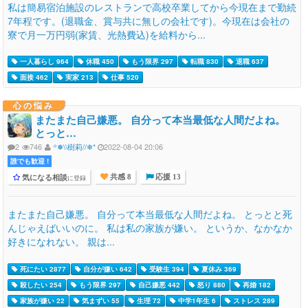
私は簡易宿泊施設のレストランで高校卒業してから今現在まで勤続
7年程です。(退職金、賞与共に無しの会社です)。今現在は会社の
寮で月一万円弱(家賃、光熱費込)を給料から...
一人暮らし 964
休職 450
もう限界 297
転職 830
退職 637
面接 462
実家 213
仕事 520
心の悩み
またまた自己嫌悪。 自分って本当最低な人間だよね。
とっと…
2
746
꙳❅\\樹莉//❄︎*
2022-08-04 20:06
誰でも歓迎 !
気になる相談
に登録
共感 8
応援 13
またまた自己嫌悪。 自分って本当最低な人間だよね。 とっとと死
んじゃえばいいのに。 私は私の家族が嫌い。 というか、なかなか
好きになれない。 親は...
死にたい 2877
自分が嫌い 642
受験生 394
夏休み 369
殺したい 254
もう限界 297
自己嫌悪 442
怒り 880
再婚 182
家族が嫌い 22
気まずい 55
生理 72
中学1年生 6
ストレス 289