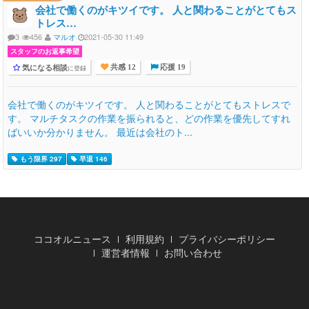
会社で働くのがキツイです。 人と関わることがとてもス
トレス…
3
456
マルオ
2021-05-30 11:49
スタッフのお返事希望
気になる相談
に登録
共感 12
応援 19
会社で働くのがキツイです。 人と関わることがとてもストレスで
す。 マルチタスクの作業を振られると、どの作業を優先してすれ
ばいいか分かりません。 最近は会社のト...
もう限界 297
早退 146
ココオルニュース
利用規約
プライバシーポリシー
運営者情報
お問い合わせ