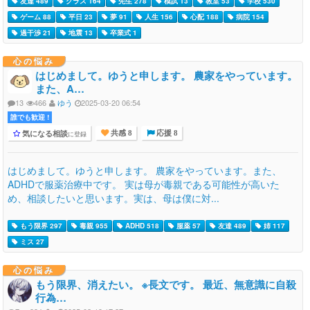
友達 489
クラス 164
先生 278
模試 13
教室 53
学校 530
ゲーム 88
平日 23
夢 91
人生 156
心配 188
病院 154
過干渉 21
地震 13
卒業式 1
心の悩み
はじめまして。ゆうと申します。 農家をやっています。
また、A…
13
466
ゆう
2025-03-20 06:54
誰でも歓迎 !
気になる相談
に登録
共感 8
応援 8
はじめまして。ゆうと申します。 農家をやっています。また、
ADHDで服薬治療中です。 実は母が毒親である可能性が高いた
め、相談したいと思います。実は、母は僕に対...
もう限界 297
毒親 955
ADHD 518
服薬 57
友達 489
姉 117
ミス 27
心の悩み
もう限界、消えたい。 ※長文です。 最近、無意識に自殺
行為…