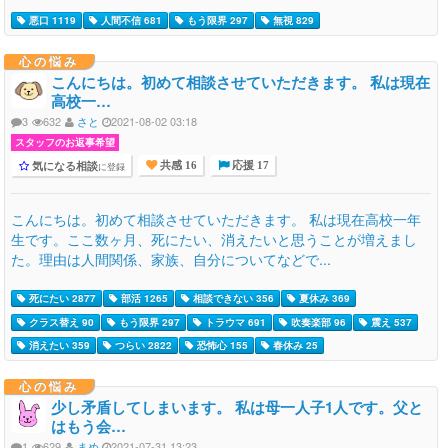
悪口 1119
人間不信 681
もう限界 297
無視 829
心の悩み
こんにちは。初めて相談させていただきます。 私は現在
高校一…
3
632
さと
2021-08-02 03:18
スタッフのお返事希望
気になる相談
に登録
共感 16
応援 17
こんにちは。初めて相談させていただきます。 私は現在高校一年
生です。ここ数ヶ月、死にたい、消えたいと思うことが増えまし
た。理由は人間関係、家族、自分についてなどで...
死にたい 2877
部活 1265
相談できない 356
夏休み 369
クラス替え 90
もう限界 297
トラウマ 691
吹奏楽部 96
震え 537
消えたい 359
つらい 2822
恐怖心 155
春休み 25
心の悩み
少し矛盾してしまいます。 私は母一人子1人です。父と
はもう会…
1
629
まめ
2021-07-31 13:23