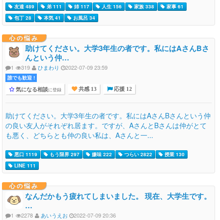
友達 489
弟 111
姉 117
人生 156
家族 338
家事 61
包丁 28
本気 41
お風呂 34
心の悩み
助けてください。大学3年生の者です。私にはAさんBさ
んという仲…
1
319
ひまわり
2022-07-09 23:59
誰でも歓迎 !
気になる相談
に登録
共感 13
応援 12
助けてください。大学3年生の者です。私にはAさんBさんという仲
の良い友人がそれぞれ居ます。ですが、AさんとBさんは仲がとて
も悪く、どちらとも仲の良い私は、Aさんと一...
悪口 1119
もう限界 297
嫌味 222
つらい 2822
授業 130
LINE 111
心の悩み
なんだかもう疲れてしまいました。 現在、大学生です。
…
1
2278
あいうえお
2022-07-09 20:36