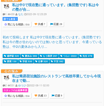
私は中3で現在塾に通っています。(集団塾です) 私は今
の塾が合…
1
439
なた
2022-09-12 23:29
誰でも歓迎 !
気になる相談
に登録
共感 7
応援 20
初めて投稿します 私は中3で現在塾に通っています。(集団塾です)
私は今の塾が合わないのでは無いかと思っています、今通っている
塾は、中2の夏休みから入り...
過呼吸 520
夏休み 369
もう限界 297
つらい 2822
先生 278
授業 130
学校 530
仕事 520
不安 392
心の悩み
私は簡易宿泊施設のレストランで高校卒業してから今現
在まで勤…
2
531
ゆうひ
2022-08-11 02:00
スタッフのお返事希望
気になる相談
に登録
共感 13
応援 9