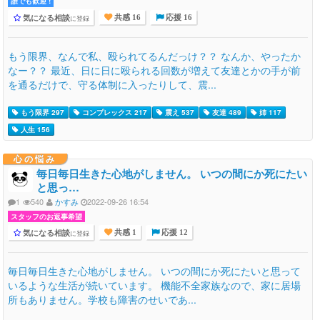
誰でも歓迎 !
気になる相談
に登録
共感 16
応援 16
もう限界、なんで私、殴られてるんだっけ？？ なんか、やったか
なー？？ 最近、日に日に殴られる回数が増えて友達とかの手が前
を通るだけで、守る体制に入ったりして、震...
もう限界 297
コンプレックス 217
震え 537
友達 489
姉 117
人生 156
心の悩み
毎日毎日生きた心地がしません。 いつの間にか死にたい
と思っ…
1
540
かすみ
2022-09-26 16:54
スタッフのお返事希望
気になる相談
に登録
共感 1
応援 12
毎日毎日生きた心地がしません。 いつの間にか死にたいと思って
いるような生活が続いています。 機能不全家族なので、家に居場
所もありません。学校も障害のせいであ...