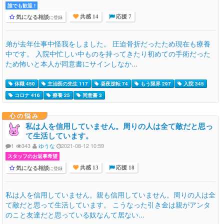
誰でも歓迎 !
気になる相談
に登録
共感 14
応援 7
弟が去年仕事中怪我をしました。 圧迫骨折だったため現在も療養
中です。 入院中忙しい中ものを持ってきたり初めての手術だった
ため怖いと本人が同意書にサインしなか...
休職 450
主治医の先生 117
昼夜逆転 74
もう限界 297
入院 345
コロナ 416
療養 25
同意書 3
心の悩み
私は人を信用していません。周りの人は全て敵だと思っ
て生活しています。
1
343
ゆうな
2021-08-12 10:59
スタッフのお返事希望
気になる相談
に登録
共感 13
応援 18
私は人を信用していません。親も信用していません。周りの人は全
て敵だと思って生活しています。 こうなった引き金は親がアンタ
のこと友達だと思っている奴なんて居ない...