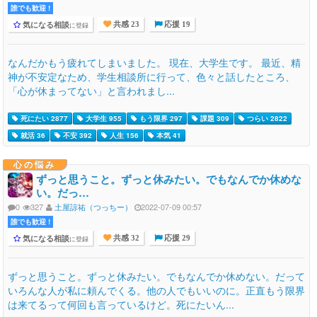
誰でも歓迎 !
気になる相談
に登録
共感 23
応援 19
なんだかもう疲れてしまいました。 現在、大学生です。 最近、精
神が不安定なため、学生相談所に行って、色々と話したところ、
「心が休まってない」と言われまし...
死にたい 2877
大学生 955
もう限界 297
課題 309
つらい 2822
就活 36
不安 392
人生 156
本気 41
心の悩み
ずっと思うこと。ずっと休みたい。でもなんでか休めな
い。だっ…
0
327
土屋諒祐（つっちー）
2022-07-09 00:57
誰でも歓迎 !
気になる相談
に登録
共感 32
応援 29
ずっと思うこと。ずっと休みたい。でもなんでか休めない。だって
いろんな人が私に頼んでくる。他の人でもいいのに。正直もう限界
は来てるって何回も言っているけど。死にたいん...