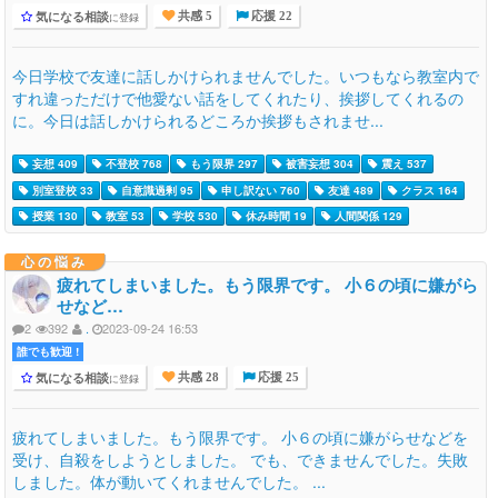
気になる相談
に登録
共感 5
応援 22
今日学校で友達に話しかけられませんでした。いつもなら教室内で
すれ違っただけで他愛ない話をしてくれたり、挨拶してくれるの
に。今日は話しかけられるどころか挨拶もされませ...
妄想 409
不登校 768
もう限界 297
被害妄想 304
震え 537
別室登校 33
自意識過剰 95
申し訳ない 760
友達 489
クラス 164
授業 130
教室 53
学校 530
休み時間 19
人間関係 129
心の悩み
疲れてしまいました。もう限界です。 小６の頃に嫌がら
せなど…
2
392
.
2023-09-24 16:53
誰でも歓迎 !
気になる相談
に登録
共感 28
応援 25
疲れてしまいました。もう限界です。 小６の頃に嫌がらせなどを
受け、自殺をしようとしました。 でも、できませんでした。失敗
しました。体が動いてくれませんでした。 ...