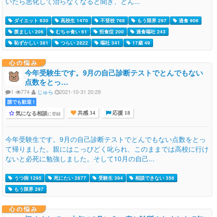
いたら悪化して治らなくなると聞き、どん...
ダイエット 630
高校生 1470
不登校 768
もう限界 297
過食 906
羨ましい 206
むちゃ食い 61
拒食症 200
過食嘔吐 243
恥ずかしい 381
つらい 2822
嘔吐 341
17歳 49
心の悩み
今年受験生です。9月の自己診断テストでとんでもない
点数をとっ…
1
774
じゅら
2021-10-31 20:29
誰でも歓迎 !
気になる相談
に登録
共感 34
応援 18
今年受験生です。9月の自己診断テストでとんでもない点数をとっ
て帰りました。親にはこっぴどく叱られ、このままでは高校に行け
ないと必死に勉強しました。そして10月の自己...
うつ病 1295
死にたい 2877
受験生 394
相談できない 356
もう限界 297
心の悩み