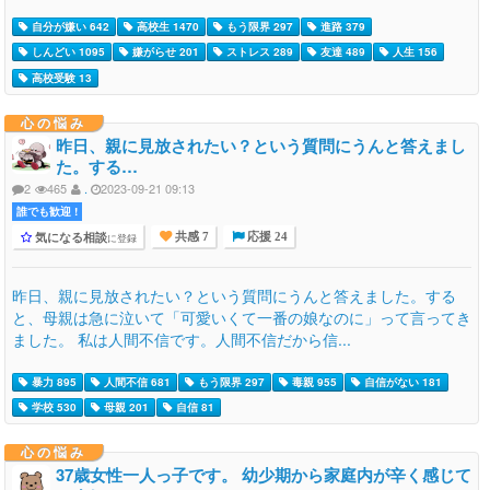
自分が嫌い 642
高校生 1470
もう限界 297
進路 379
しんどい 1095
嫌がらせ 201
ストレス 289
友達 489
人生 156
高校受験 13
心の悩み
昨日、親に見放されたい？という質問にうんと答えまし
た。する…
2
465
.
2023-09-21 09:13
誰でも歓迎 !
気になる相談
に登録
共感 7
応援 24
昨日、親に見放されたい？という質問にうんと答えました。する
と、母親は急に泣いて「可愛いくて一番の娘なのに」って言ってき
ました。 私は人間不信です。人間不信だから信...
暴力 895
人間不信 681
もう限界 297
毒親 955
自信がない 181
学校 530
母親 201
自信 81
心の悩み
37歳女性一人っ子です。 幼少期から家庭内が辛く感じて