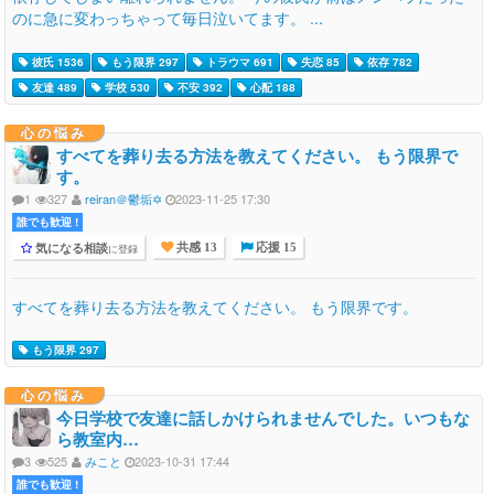
のに急に変わっちゃって毎日泣いてます。 ...
彼氏 1536
もう限界 297
トラウマ 691
失恋 85
依存 782
友達 489
学校 530
不安 392
心配 188
心の悩み
すべてを葬り去る方法を教えてください。 もう限界で
す。
1
327
reiran＠鬱垢✡
2023-11-25 17:30
誰でも歓迎 !
気になる相談
に登録
共感 13
応援 15
すべてを葬り去る方法を教えてください。 もう限界です。
もう限界 297
心の悩み
今日学校で友達に話しかけられませんでした。いつもな
ら教室内…
3
525
みこと
2023-10-31 17:44
誰でも歓迎 !