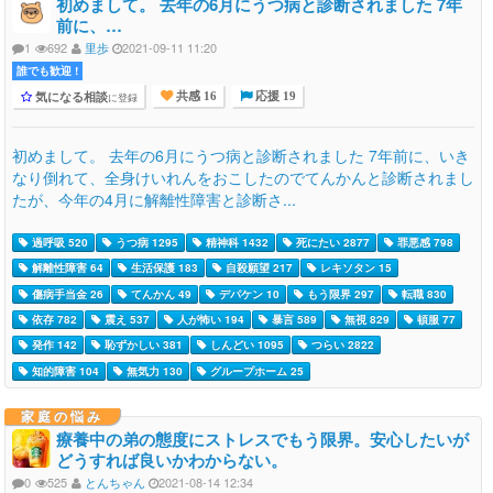
初めまして。 去年の6月にうつ病と診断されました 7年
前に、…
1
692
里歩
2021-09-11 11:20
誰でも歓迎 !
気になる相談
に登録
共感 16
応援 19
初めまして。 去年の6月にうつ病と診断されました 7年前に、いき
なり倒れて、全身けいれんをおこしたのでてんかんと診断されまし
たが、今年の4月に解離性障害と診断さ...
過呼吸 520
うつ病 1295
精神科 1432
死にたい 2877
罪悪感 798
解離性障害 64
生活保護 183
自殺願望 217
レキソタン 15
傷病手当金 26
てんかん 49
デパケン 10
もう限界 297
転職 830
依存 782
震え 537
人が怖い 194
暴言 589
無視 829
頓服 77
発作 142
恥ずかしい 381
しんどい 1095
つらい 2822
知的障害 104
無気力 130
グループホーム 25
家庭の悩み
療養中の弟の態度にストレスでもう限界。安心したいが
どうすれば良いかわからない。
0
525
とんちゃん
2021-08-14 12:34