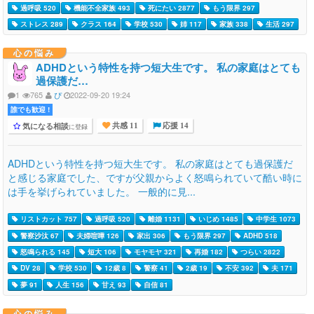
過呼吸 520
機能不全家族 493
死にたい 2877
もう限界 297
ストレス 289
クラス 164
学校 530
姉 117
家族 338
生活 297
心の悩み
ADHDという特性を持つ短大生です。 私の家庭はとても
過保護だ…
1
765
ぴ
2022-09-20 19:24
誰でも歓迎 !
気になる相談
に登録
共感 11
応援 14
ADHDという特性を持つ短大生です。 私の家庭はとても過保護だ
と感じる家庭でした、ですが父親からよく怒鳴られていて酷い時に
は手を挙げられていました。 一般的に見...
リストカット 757
過呼吸 520
離婚 1131
いじめ 1485
中学生 1073
警察沙汰 67
夫婦喧嘩 126
家出 306
もう限界 297
ADHD 518
怒鳴られる 145
短大 106
モヤモヤ 321
再婚 182
つらい 2822
DV 28
学校 530
12歳 8
警察 41
2歳 19
不安 392
夫 171
夢 91
人生 156
甘え 93
自信 81
心の悩み