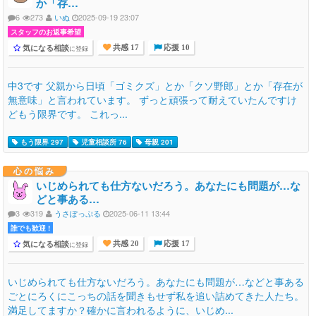
か「存…
6
273
いぬ
2025-09-19 23:07
スタッフのお返事希望
気になる相談
に登録
共感 17
応援 10
中3です 父親から日頃「ゴミクズ」とか「クソ野郎」とか「存在が
無意味」と言われています。 ずっと頑張って耐えていたんですけ
どもう限界です。 これっ...
もう限界 297
児童相談所 76
母親 201
心の悩み
いじめられても仕方ないだろう。あなたにも問題が…な
どと事ある…
3
319
うさぽっぷる
2025-06-11 13:44
誰でも歓迎 !
気になる相談
に登録
共感 20
応援 17
いじめられても仕方ないだろう。あなたにも問題が…などと事ある
ごとにろくにこっちの話を聞きもせず私を追い詰めてきた人たち。
満足してますか？確かに言われるように、いじめ...