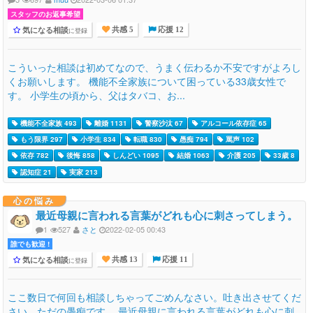
スタッフのお返事希望
気になる相談
に登録
共感 5
応援 12
こういった相談は初めてなので、うまく伝わるか不安ですがよろし
くお願いします。 機能不全家族について困っている33歳女性で
す。 小学生の頃から、父はタバコ、お...
機能不全家族 493
離婚 1131
警察沙汰 67
アルコール依存症 65
もう限界 297
小学生 834
転職 830
愚痴 794
罵声 102
依存 782
後悔 858
しんどい 1095
結婚 1063
介護 205
33歳 8
認知症 21
実家 213
心の悩み
最近母親に言われる言葉がどれも心に刺さってしまう。
1
527
さと
2022-02-05 00:43
誰でも歓迎 !
気になる相談
に登録
共感 13
応援 11
ここ数日で何回も相談しちゃってごめんなさい。吐き出させてくだ
さい。ただの愚痴です。 最近母親に言われる言葉がどれも心に刺