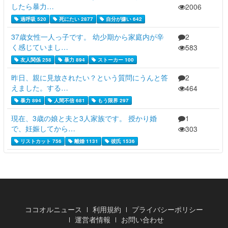
したら暴力…
2006
過呼吸 520
死にたい 2877
自分が嫌い 642
37歳女性一人っ子です。 幼少期から家庭内が辛
2
く感じていまし…
583
友人関係 258
暴力 894
ストーカー 100
昨日、親に見放されたい？という質問にうんと答
2
えました。する…
464
暴力 894
人間不信 681
もう限界 297
現在、3歳の娘と夫と3人家族です。 授かり婚
1
で、妊娠してから…
303
リストカット 756
離婚 1131
彼氏 1536
ココオルニュース
利用規約
プライバシーポリシー
運営者情報
お問い合わせ