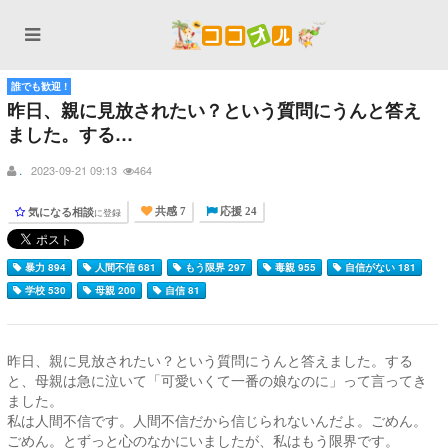
誰でも歓迎 !
昨日、親に見放されたい？という質問にうんと答え
ました。する…
.
2023-09-21 09:13
464
気になる相談
に登録
共感 7
応援 24
暴力 894
人間不信 681
もう限界 297
毒親 955
自信がない 181
学校 530
母親 200
自信 81
昨日、親に見放されたい？という質問にうんと答えました。する
と、母親は急に泣いて「可愛いくて一番の娘なのに」って言ってき
ました。
私は人間不信です。人間不信だから信じられないんだよ。ごめん。
ごめん。とずっと心のなかにいましたが、私はもう限界です。