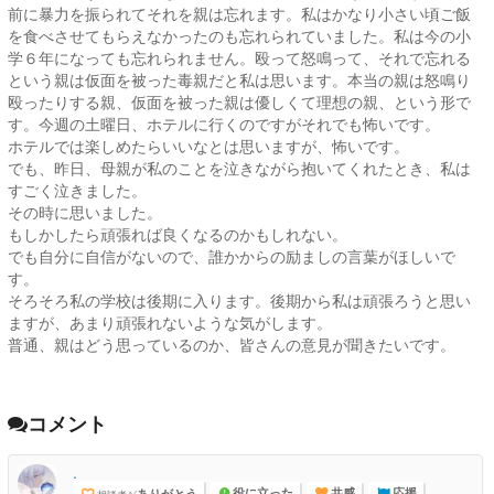
前に暴力を振られてそれを親は忘れます。私はかなり小さい頃ご飯
を食べさせてもらえなかったのも忘れられていました。私は今の小
学６年になっても忘れられません。殴って怒鳴って、それで忘れる
という親は仮面を被った毒親だと私は思います。本当の親は怒鳴り
殴ったりする親、仮面を被った親は優しくて理想の親、という形で
す。今週の土曜日、ホテルに行くのですがそれでも怖いです。
ホテルでは楽しめたらいいなとは思いますが、怖いです。
でも、昨日、母親が私のことを泣きながら抱いてくれたとき、私は
すごく泣きました。
その時に思いました。
もしかしたら頑張れば良くなるのかもしれない。
でも自分に自信がないので、誰かからの励ましの言葉がほしいで
す。
そろそろ私の学校は後期に入ります。後期から私は頑張ろうと思い
ますが、あまり頑張れないような気がします。
普通、親はどう思っているのか、皆さんの意見が聞きたいです。
コメント
.
ありがとう
役に立った
共感
応援