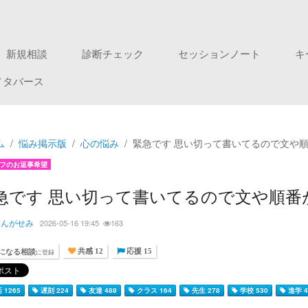
新規相談
診断チェック
セッションノート
キ
メタバース
ム
悩み掲示版
心の悩み
緊急です 思い切って書いてるので文や順
フのお返事希望
急です 思い切って書いてるので文や順番
もんがせみ
2026-05-16 19:45
163
になる相談
に登録
共感 12
応援 15
 1265
遅刻 224
友達 488
クラス 164
先生 278
学校 530
進学 4