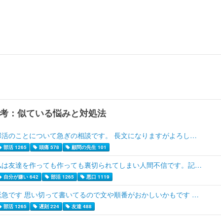
考：似ている悩みと対処法
部活のことについて急ぎの相談です。 長文になりますがよろし…
部活 1265
頭痛 578
顧問の先生 101
私は友達を作っても作っても裏切られてしまい人間不信です。記…
自分が嫌い 642
部活 1265
悪口 1119
緊急です 思い切って書いてるので文や順番がおかしいかもです …
部活 1265
遅刻 224
友達 488