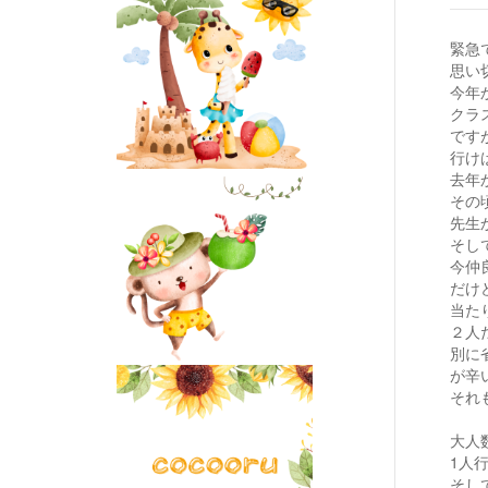
緊急
思い
今年
クラ
です
行け
去年
その
先生
そし
今仲
だけ
当た
２人
別に
が辛
それ
大人
1人
そし