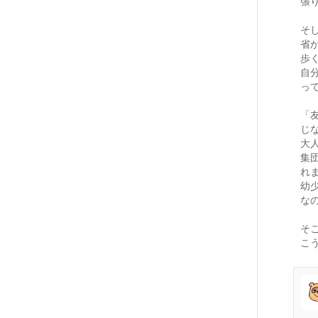
張
そ
省
歩
自
っ
「
じ
大
集
れ
幼
な
そ
こ