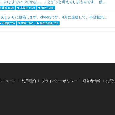
「このままでいいのかな…。」とずっと考えてしまうんです。 僕…
彼氏 1536
高校生 1470
部活 1265
久しぶりに投稿します。cheeryです。4月に進級して、不登校気…
不登校 768
部活 1265
担任の先生 232
ルニュース
利用規約
プライバシーポリシー
運営者情報
お問