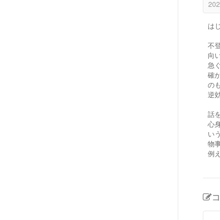
202
は
不
向
急
確
の
逆
話
心
い
物
例