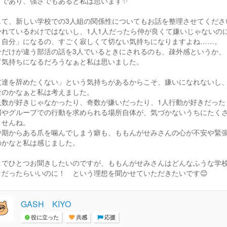
りであり、強さでもあると私は思います✨
して、新しい学校での3人組の関係性についてもお話を整理させてくださいね
かれているわけではないし、1人1人だったら仲が良くて嫌いじゃないの
く自分」になるの、すごく寂しくて切ない気持ちになりますよね……。
分だけが違う部活の話を3人でいるときにされるのも、疎外感というか、
て気持ちになるだろうなぁと私は思いました。
友達を辞めたくない」という気持ちがあるからこそ、嫌いになれないし、
なのかなぁと私は考えました。
人数が好きじゃなかったり、奇数が嫌いだったり、1人行動が好きだった
団やグループでの行動を求められる場所自体が、気づかないうちにたく
ませんね。
少期からある爪を噛んでしまう癖も、ももんがせみさんの心が不安や緊
のかなと私は感じました。
こでひとつお聞きしたいのですが、ももんがせみさんはどんなふうな学
うだったらいいのに！ という理想を聞かせていただきたいです😊
GASH KIYO
役に立った
共感
応援