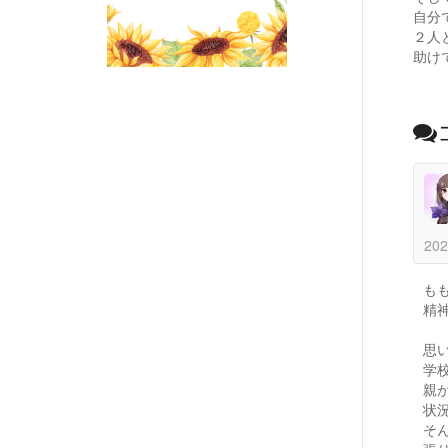
自分
２人
助け
202
もも
精
思
学
親
状
そ