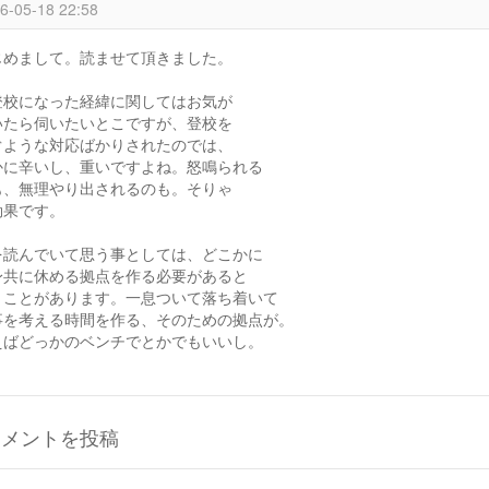
6-05-18 22:58
じめまして。読ませて頂きました。
登校になった経緯に関してはお気が
いたら伺いたいとこですが、登校を
ぐような対応ばかりされたのでは、
かに辛いし、重いですよね。怒鳴られる
も、無理やり出されるのも。そりゃ
効果です。
を読んでいて思う事としては、どこかに
身共に休める拠点を作る必要があると
うことがあります。一息ついて落ち着いて
事を考える時間を作る、そのための拠点が。
えばどっかのベンチでとかでもいいし。
コメントを投稿