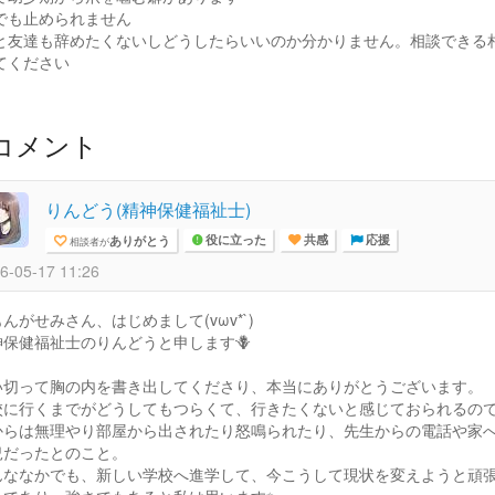
でも止められません
と友達も辞めたくないしどうしたらいいのか分かりません。相談できる
てください
コメント
りんどう(精神保健福祉士)
ありがとう
相談者が
役に立った
共感
応援
6-05-17 11:26
んがせみさん、はじめまして(vωv*`)
神保健福祉士のりんどうと申します🪻
い切って胸の内を書き出してくださり、本当にありがとうございます。
校に行くまでがどうしてもつらくて、行きたくないと感じておられるの
からは無理やり部屋から出されたり怒鳴られたり、先生からの電話や家
況だったとのこと。
んななかでも、新しい学校へ進学して、今こうして現状を変えようと頑