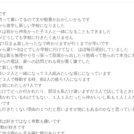
です
切って書いてるので文や順番がおかしいかもです
から進学し新しい学校になりました
スは前から仲良かった子３人と一緒になることもできました
がどうしても学校に行きたくありません
ば1日まぁ楽しかったなで終わりますが行くまでが辛いです
から週1〜3ほどでしか学校に行けてなく、ほぼ毎日遅刻していました
頃は親も無理やり引っ張って部屋から出したり怒鳴って怒られて本当に
からの電話、家への訪問どれも荷が重く嫌でした
て新しい学校
良い２人と一緒になって３人組みたいな感じになっています
ど３人で移動する時、前2人の後ろ1人になります
り前にわたしが1人です
だけでどっか行かれたり、部活も私だけ違いますが３人で話してるとき
省かれているわけでもない、１人１人だったら仲がいいし私も１人１人
いです
も行きたくない理由の１つだと思いますが他にもあるのかなと思ってい
数は好きではなく奇数も嫌いです
行動が好きです
て幼少期から爪を噛む癖があります