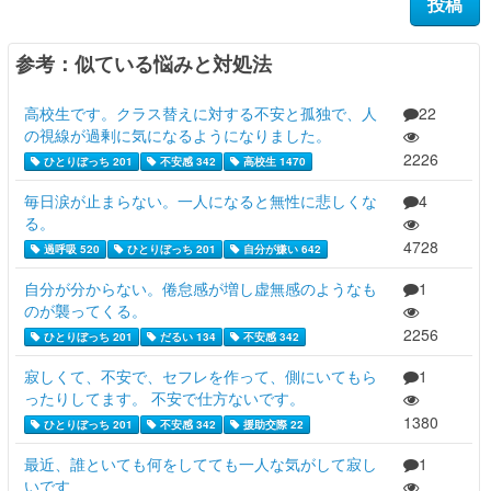
参考：似ている悩みと対処法
高校生です。クラス替えに対する不安と孤独で、人
22
の視線が過剰に気になるようになりました。
2226
ひとりぼっち 201
不安感 342
高校生 1470
毎日涙が止まらない。一人になると無性に悲しくな
4
る。
4728
過呼吸 520
ひとりぼっち 201
自分が嫌い 642
自分が分からない。倦怠感が増し虚無感のようなも
1
のが襲ってくる。
2256
ひとりぼっち 201
だるい 134
不安感 342
寂しくて、不安で、セフレを作って、側にいてもら
1
ったりしてます。 不安で仕方ないです。
1380
ひとりぼっち 201
不安感 342
援助交際 22
最近、誰といても何をしてても一人な気がして寂し
1
いです