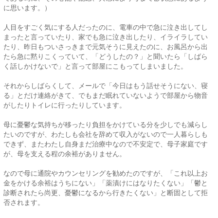
に思います。）
人目をすごく気にする人だったのに、電車の中で急に泣き出してし
まったと言っていたり、家でも急に泣き出したり、イライラしてい
たり、昨日もついさっきまで元気そうに見えたのに、お風呂から出
たら急に黙りこくっていて、「どうしたの？」と聞いたら「しばら
く話しかけないで」と言って部屋にこもってしまいました。
それからしばらくして、メールで「今日はもう話せそうにない、寝
る」とだけ連絡がきて、でもまだ眠れていないようで部屋から物音
がしたりトイレに行ったりしています。
母に憂鬱な気持ちが移ったり負担をかけている分を少しでも減らし
たいのですが、わたしも会社を辞めて収入がないので一人暮らしも
できず、またわたし自身まだ治療中なので不安定で、母子家庭です
が、母を支える程の余裕がありません。
なので母に通院やカウンセリングを勧めたのですが、「これ以上お
金をかける余裕はうちにない」「薬漬けにはなりたくない」「鬱と
診断されたら尚更、憂鬱になるから行きたくない」と断固として拒
否されます。