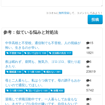
ココオルに
無料登録
して、コメントしてみよう！
参考：似ている悩みと対処法
中学高校と不登校。通信制でも不登校。人の視線が
15
怖い。生きるのが辛い。
1821
不登校 768
泣いてばかり 135
主治医の先生 117
夜は眠れず、昼間も、無気力、ゴロゴロ、寝たり起
6
きたり.
23619
睡眠薬 146
うつ病 1295
眠れない 391
母と二人暮らし。私はうつ病です。母の調子もおか
4
しいので通院してほしい。
5742
うつ病 1295
泣いてばかり 135
休職 450
退職して求職活動中です。一人暮らしでお金もな
3
い。ネガティブな自分が嫌いです。自信もないで