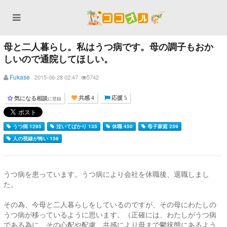
母と二人暮らし。私はうつ病です。母の調子もおか
しいので通院してほしい。
Fukase
2015-06-28 02:47
5742
気になる相談
に登録
共感 4
応援 5
うつ病 1295
泣いてばかり 135
休職 450
母子家庭 259
人の視線が怖い 156
うつ病を患っています。うつ病により会社を休職後、退職しまし
た。
その為、今母と二人暮らしをしているのですが、その母にわたしの
うつ病が移っているように思います。（正確には、わたしがうつ病
である為に、その心配や配慮、共感により母まで鬱状態にあるよう