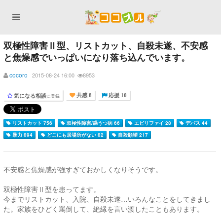
双極性障害Ⅱ型、リストカット、自殺未遂、不安感
と焦燥感でいっぱいになり落ち込んでいます。
cocoro
2015-08-24 16:00
8953
気になる相談
に登録
共感 8
応援 10
リストカット 756
双極性障害/躁うつ病 66
エビリファイ 28
デパス 44
暴力 894
どこにも居場所がない 82
自殺願望 217
不安感と焦燥感が強すぎておかしくなりそうです。
双極性障害Ⅱ型を患ってます。
今までリストカット、入院、自殺未遂…いろんなことをしてきまし
た。家族をひどく罵倒して、絶縁を言い渡したこともあります。