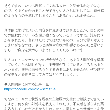
そうですね。いつも理解してくれる人たちと話せるわけではない
ので、うまくかかわることができない人たちに対しては、疎外感
のようなものを感じてしまうこともあるかもしれませんね。
具体的に挙げて頂いた内容を拝見させて頂きましたが、自分の中
での解釈により、不安感が強くなっているようですね。誰かに何
かをされたり、言われたわけではないものの、自分で悪く考えて
しまいがちなのは、きっと病気や症状の影響があるのだと思いま
すし、ご自身を責めないようにしてくださいね(^^)
対人コミュニケーションの機会が少なく、あまり人間関係を構築
していくことの馴れがなく、不安感が生じているところもあると
思います。無理に頑張ろうとする必要はありませんが、ぜひ以下
の記事などを参考にしてみてはどうでしょうか。
◆人間関係に関する記事一覧
https://cocooru.com/news/?cat=405
ちなみに、今のご状況を現在の主治医の先生にご相談はできてい
ますか。何か良い対処法を教えてくれたり、不安感を減らすお薬
を処方していただけるかもしれません。周りの人のサポートを受