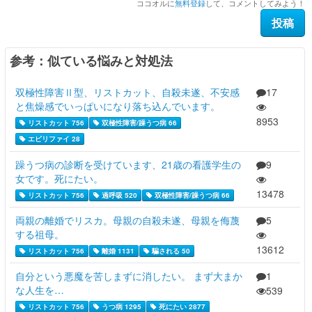
ココオルに
無料登録
して、コメントしてみよう！
参考：似ている悩みと対処法
双極性障害Ⅱ型、リストカット、自殺未遂、不安感
17
と焦燥感でいっぱいになり落ち込んでいます。
8953
リストカット 756
双極性障害/躁うつ病 66
エビリファイ 28
躁うつ病の診断を受けています、21歳の看護学生の
9
女です。死にたい。
13478
リストカット 756
過呼吸 520
双極性障害/躁うつ病 66
両親の離婚でリスカ。母親の自殺未遂、母親を侮蔑
5
する祖母。
13612
リストカット 756
離婚 1131
騙される 50
自分という悪魔を苦しまずに消したい。 まず大まか
1
な人生を…
539
リストカット 756
うつ病 1295
死にたい 2877