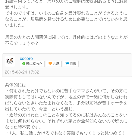
お話を伺っていると、周りの方のご理解は比較的あるようにお見
受けします。
ですのでまずは、いまのご自身を受け容れることができるように
なることが、居場所を見つけるために必要なことではないかと思
いました。
周囲の方との人間関係に関しては、具体的にはどのようなことが
不安でしょうか？
cocoro
役に立った
共感
応援
2015-08-24 17:32
具体的には
・何をされたわけでもないのに苦手なママさんがいて、その方に
実際何もしてはいないんですが、地区の班で一緒に何かしなけれ
ばならないときいたたまれなくなる。多分以前私が苦手オーラを
出していたので、今更…という感じ。
・近所の方はわたしのことを知ってるのに私はみんなのことをい
まだに何も知らない。それぞれの家とか全然知らないので班長に
なった時不安です。
・1人、私に話しかけるでもなく笑顔でもなくじっと見つめてく