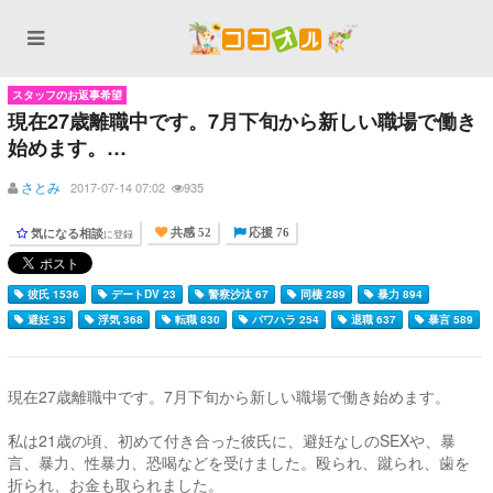
スタッフのお返事希望
現在27歳離職中です。7月下旬から新しい職場で働き
始めます。…
さとみ
2017-07-14 07:02
935
気になる相談
に登録
共感 52
応援 76
彼氏 1536
デートDV 23
警察沙汰 67
同棲 289
暴力 894
避妊 35
浮気 368
転職 830
パワハラ 254
退職 637
暴言 589
現在27歳離職中です。7月下旬から新しい職場で働き始めます。
私は21歳の頃、初めて付き合った彼氏に、避妊なしのSEXや、暴
言、暴力、性暴力、恐喝などを受けました。殴られ、蹴られ、歯を
折られ、お金も取られました。