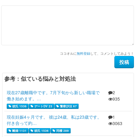
ココオルに
無料登録
して、コメントしてみよう！
参考：似ている悩みと対処法
現在27歳離職中です。7月下旬から新しい職場で
2
働き始めます。…
935
彼氏 1536
デートDV 23
警察沙汰 67
現在妊娠4ヶ月です。 彼は24歳、私は23歳です。
1
付き合って約…
3063
離婚 1131
彼氏 1536
同棲 289