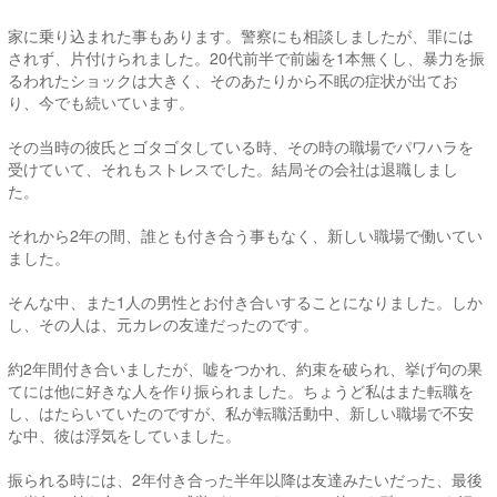
家に乗り込まれた事もあります。警察にも相談しましたが、罪には
されず、片付けられました。20代前半で前歯を1本無くし、暴力を振
るわれたショックは大きく、そのあたりから不眠の症状が出てお
り、今でも続いています。
その当時の彼氏とゴタゴタしている時、その時の職場でパワハラを
受けていて、それもストレスでした。結局その会社は退職しまし
た。
それから2年の間、誰とも付き合う事もなく、新しい職場で働いてい
ました。
そんな中、また1人の男性とお付き合いすることになりました。しか
し、その人は、元カレの友達だったのです。
約2年間付き合いましたが、嘘をつかれ、約束を破られ、挙げ句の果
てには他に好きな人を作り振られました。ちょうど私はまた転職を
し、はたらいていたのですが、私が転職活動中、新しい職場で不安
な中、彼は浮気をしていました。
振られる時には、2年付き合った半年以降は友達みたいだった、最後