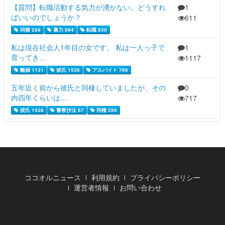
【質問】転職活動する気力が湧かない。どうすれ
1
ばいいのでしょうか？
611
同棲 289
暴力 894
転職 830
私は現在社会人1年目の女です。 私は一人っ子で
1
育ってき…
1117
離婚 1131
彼氏 1536
アルバイト 766
五年近く前から彼氏と同棲していましたが、その
0
内四年くらいは…
717
彼氏 1536
警察沙汰 67
同棲 289
ココオルニュース
利用規約
プライバシーポリシー
運営者情報
お問い合わせ