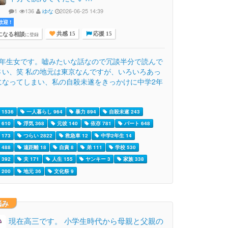
1
136
ゆな
2026-06-25 14:39
迎 !
になる相談
に登録
共感 15
応援 15
3年生女です。嘘みたいな話なので冗談半分で読んで
さい、笑 私の地元は東京なんですが、いろいろあっ
になってしまい、私の自殺未遂をきっかけに中学2年
1536
一人暮らし 964
暴力 894
自殺未遂 243
610
浮気 368
元彼 140
依存 781
パート 648
173
つらい 2822
救急車 12
中学2年生 14
488
遠距離 18
自責 8
弟 111
学校 530
392
夫 171
人生 155
ヤンキー 3
家族 338
200
地元 36
文化祭 9
悩み
現在高三です。 小学生時代から母親と父親の