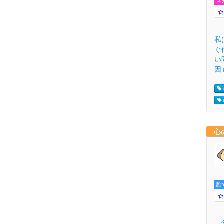
ス
私
ぐ
い
因も
心
誰
父