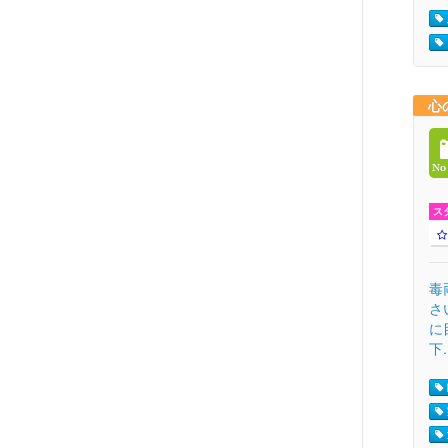
心
ス
毒
さ
に
下.