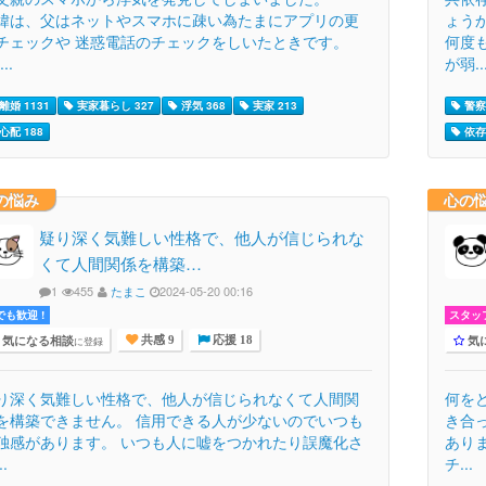
緯は、父はネットやスマホに疎い為たまにアプリの更
ょう
チェックや 迷惑電話のチェックをしいたときです。
何度
..
が弱..
離婚 1131
実家暮らし 327
浮気 368
実家 213
警察
心配 188
依存 
の悩み
心の
疑り深く気難しい性格で、他人が信じられな
くて人間関係を構築…
1
455
たまこ
2024-05-20 00:16
でも歓迎 !
スタッ
気になる相談
気
に登録
共感 9
応援 18
り深く気難しい性格で、他人が信じられなくて人間関
何を
を構築できません。 信用できる人が少ないのでいつも
き合
独感があります。 いつも人に嘘をつかれたり誤魔化さ
あり
..
チ...