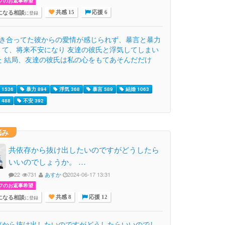
フのお返事希望
になる相談
に登録
共感 15
応援 6
付き合ってた彼からの愛情が感じられず、暴言と暴力
くて、将来不安になり 友達の彼氏と浮気してしまい
た 結局、友達の彼氏は私の心をもてあそんだだけ
1536
暴力 894
浮気 368
暴言 589
結婚 1063
488
不安 392
悩み
共依存から抜け出したいのですがどうしたら
いいのでしょうか。 …
22
731
あすか
2024-06-17 13:31
フのお返事希望
になる相談
に登録
共感 8
応援 12
存から抜け出したいのですがどうしたらいいのでし