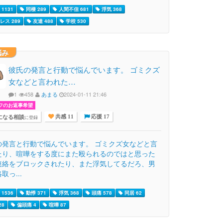
1131
同棲 289
人間不信 681
浮気 368
レス 289
友達 488
学校 530
悩み
彼氏の発言と行動で悩んでいます。 ゴミクズ
女などと言われた…
1
458
あまる
2024-01-11 21:46
フのお返事希望
になる相談
に登録
共感 11
応援 17
の発言と行動で悩んでいます。 ゴミクズ女などと言
たり、喧嘩をする度にまた殴られるのではと思った
連絡をブロックされたり、また浮気してるだろ、男
取っ...
1536
動悸 371
浮気 368
頭痛 578
同居 62
28
偏頭痛 4
喧嘩 87