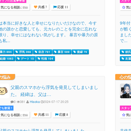
タッフのお返事希望
スタッ
気になる相談
気
に登録
共感 7
応援 11
は本当に好きな人と幸せになりたいだけなので、今す
9年
他の誰かと恋愛しても、元カレのことを完全に忘れな
が酷
限り、幸せにはなれない気がします。 暴言や暴力の原
まし
私...
で...
暴力 894
浮気 368
依存 781
暴言 589
復縁 76
彼氏 
結婚 1063
デート 15
性格 104
友達 
の悩み
心の
父親のスマホから浮気を発見してしまいまし
た。 経緯は、父は…
3
381
Hisoka
2024-07-17 20:25
でも歓迎 !
スタッ
気になる相談
気
に登録
共感 11
応援 8
親のスマホから浮気を発見してしまいました。
共依