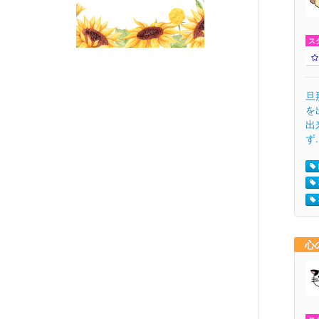
ス
旦
を
出
ず.
心