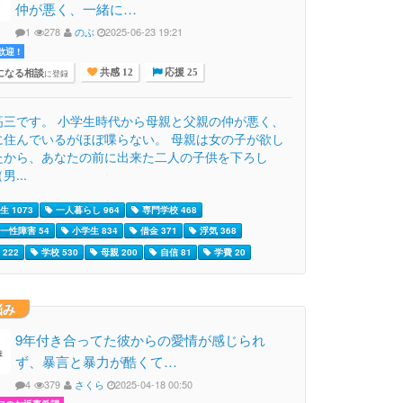
仲が悪く、一緒に…
1
278
のぶ
2025-06-23 19:21
迎 !
になる相談
に登録
共感 12
応援 25
高三です。 小学生時代から母親と父親の仲が悪く、
に住んでいるがほぼ喋らない。 母親は女の子が欲し
たから、あなたの前に出来た二人の子供を下ろし
男...
 1073
一人暮らし 964
専門学校 468
一性障害 54
小学生 834
借金 371
浮気 368
222
学校 530
母親 200
自信 81
学費 20
悩み
9年付き合ってた彼からの愛情が感じられ
ず、暴言と暴力が酷くて…
4
379
さくら
2025-04-18 00:50