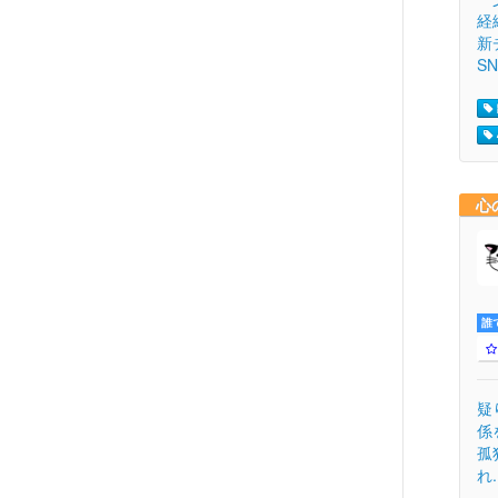
経
新
SN.
心
誰
疑
係
孤
れ.