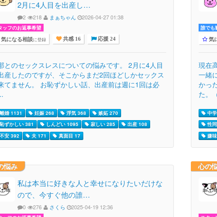
2月に4人目を出産し…
2
218
まぁちゃん
2026-04-27 01:38
タッフのお返事希望
誰でも歓
気になる相談
気
に登録
共感 16
応援 24
那とのセックスレスについての悩みです。 2月に4人目
現在
出産したのですが、そこからまだ2回ほどしかセックス
一緒
来てません。 お恥ずかしい話、出産前は週に1回は必
かっ
..
た。（
離婚 1131
妊娠 268
浮気 368
嫉妬 270
中学生
恥ずかしい 381
しんどい 1095
寂しい 285
出産 108
性同
不安 392
夫 171
真面目 17
嫌味 
の悩み
心の
私は本当に好きな人と幸せになりたいだけな
ので、今すぐ他の誰…
0
276
さくら
2025-04-19 12:36