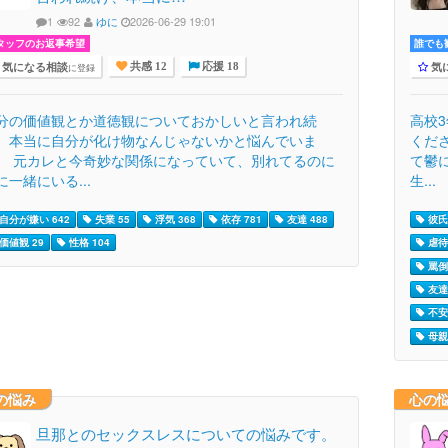
1
92
ゆに
2026-06-29 19:01
タッフのお返事希望
誰でも歓
気になる相談
気
に登録
共感 12
応援 18
分の価値観とか道徳観についておかしいと言われ続
高校
、本当に自分が化け物なんじゃないかと悩んでいま
くだ
。 元カレと今奇妙な関係になっていて、別れてるのに
て鬱
に一緒にいる...
生...
自分が嫌い 642
失業 55
浮気 368
依存 781
友達 488
彼氏 
価値観 29
性格 104
虐待 
罵倒 
友達 
不安 
母親 
の悩み
心の
旦那とのセックスレスについての悩みです。