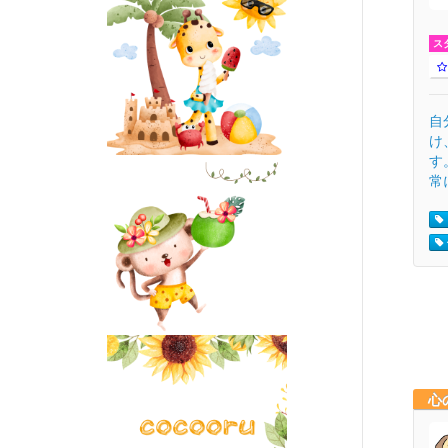
ス
自
け
す
常
心