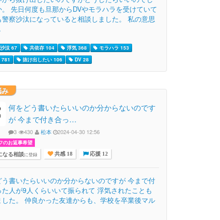
か。 先日何度も旦那からDVやモラハラを受けていて
も警察沙汰になっていると相談しました。 私の意思
.
沙汰 67
共依存 104
浮気 368
モラハラ 153
781
抜け出したい 106
DV 28
悩み
何をどう書いたらいいのか分からないのです
が 今まで付き合っ…
3
430
松本
2024-04-30 12:56
フのお返事希望
になる相談
に登録
共感 18
応援 12
どう書いたらいいのか分からないのですが 今まで付
った人が9人くらいいて振られて 浮気されたことも
ました。 仲良かった友達からも、学校を卒業後マル