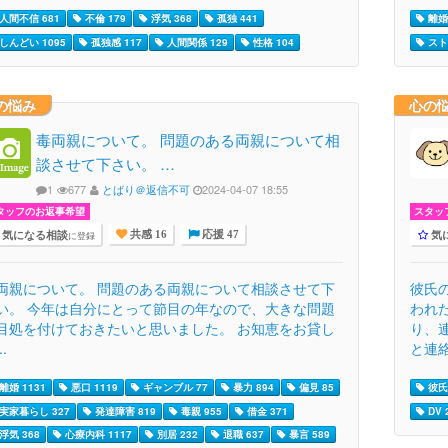
人間不信 681
不倫 179
浮気 368
孤独 441
離婚 
しんどい 1095
孤独感 117
人間関係 129
性格 104
スト
の悩み
心の
毒両親について。 問題のある両親について相
談させて下さい。 …
1
677
とばり＠返信不可
2024-04-07 18:55
タッフのお返事希望
スタッ
気になる相談
気
に登録
共感 16
応援 47
両親について。 問題のある両親について相談させて下
彼氏
い。 今年は自分にとって節目の年なので、大きな問題
われ
目処を付けておきたいと思いました。 お知恵をお貸し
り、
..
と連絡
離婚 1131
悪口 1119
ギャンブル 77
暴力 894
偏見 85
彼氏 
実家暮らし 327
発達障害 819
毒親 955
借金 371
DV 
浮気 368
心療内科 1117
別居 232
退職 637
暴言 589