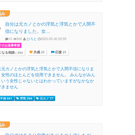
悩み
自分は元カノとかの浮気と浮気とかで人間不
信になりました。女…
10
500
ひろと
2023-05-30 20:55
フのお返事希望
になる相談
に登録
共感 25
応援 25
は元カノとかの浮気と浮気とかで人間不信になりま
。女性のほとんどを信用できません。 みんながみん
ういう女性じゃないとはわかっていますがなかなか
できません
不信 681
浮気 368
元カノ 77
悩み
自分ではあまり自覚がありませんでしたが...