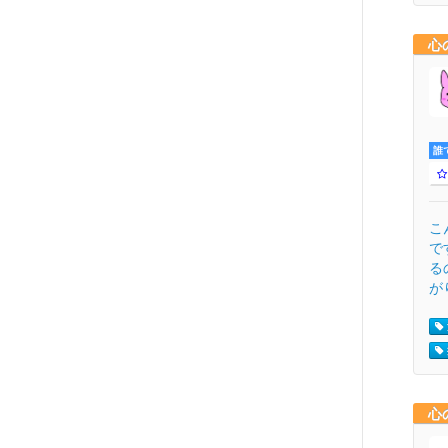
心
誰
こ
で
る
がり
心