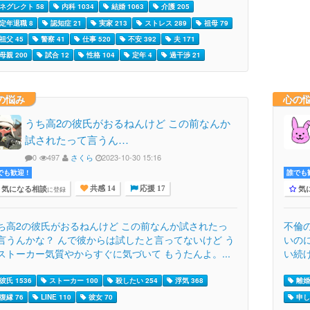
ネグレクト 58
内科 1034
結婚 1063
介護 205
定年退職 8
認知症 21
実家 213
ストレス 289
祖母 79
祖父 45
警察 41
仕事 520
不安 392
夫 171
母親 200
試合 12
性格 104
定年 4
過干渉 21
の悩み
心の
うち高2の彼氏がおるねんけど この前なんか
試されたって言うん…
0
497
さくら
2023-10-30 15:16
でも歓迎 !
誰でも歓
気になる相談
気
に登録
共感 14
応援 17
ち高2の彼氏がおるねんけど この前なんか試されたっ
不倫
言うんかな？ んで彼からは試したと言ってないけど う
いの
ストーカー気質やからすぐに気づいて もうたんよ。...
い続け
彼氏 1536
ストーカー 100
殺したい 254
浮気 368
離婚 
復縁 76
LINE 110
彼女 70
申し