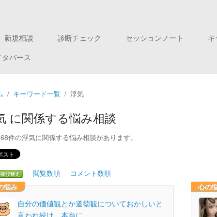
新規相談
診断チェック
セッションノート
キ
メタバース
ム
キーワード一覧
浮気
気 に関係する悩み相談
368件の浮気に関係する悩み相談があります。
閲覧数順
コメント数順
の並び替え
の悩み
心の
自分の価値観とか道徳観についておかしいと
言われ続け、本当に…