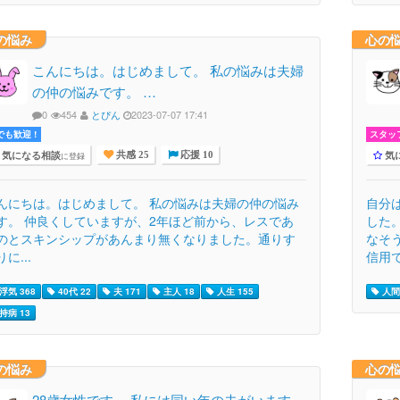
の悩み
心の
こんにちは。はじめまして。 私の悩みは夫婦
の仲の悩みです。 …
0
454
とぴん
2023-07-07 17:41
でも歓迎 !
スタッ
気になる相談
気
に登録
共感 25
応援 10
んにちは。はじめまして。 私の悩みは夫婦の仲の悩み
自分
す。 仲良くしていますが、2年ほど前から、レスであ
した
のとスキンシップがあんまり無くなりました。通りす
なそ
に...
信用
浮気 368
40代 22
夫 171
主人 18
人生 155
人間
持病 13
の悩み
心の
28歳女性です。 私には同い年の夫がいます