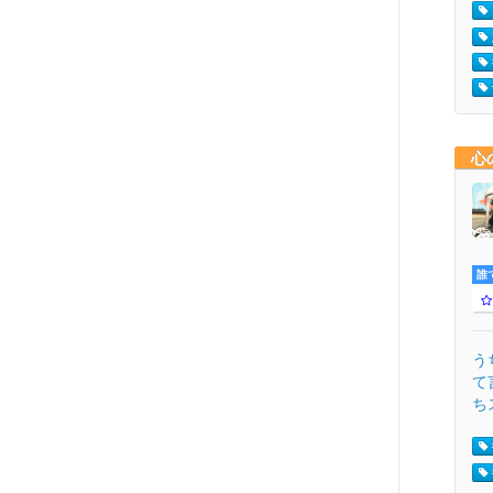
心
誰
う
て
ち