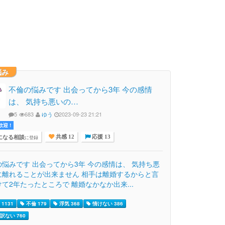
悩み
不倫の悩みです 出会ってから3年 今の感情
は、 気持ち悪いの…
5
683
ゆう
2023-09-23 21:21
迎 !
になる相談
に登録
共感 12
応援 13
の悩みです 出会ってから3年 今の感情は、 気持ち悪
に離れることが出来ません 相手は離婚するからと言
て2年たったところで 離婚なかなか出来...
1131
不倫 179
浮気 368
情けない 386
訳ない 760