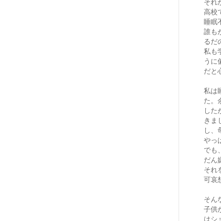
それ
高校
睡眠
誰も
るだ
私も
うに
だと
私は
た。
した
きま
し、
やっ
でも
だん
それ
可哀
そん
子供
はシ