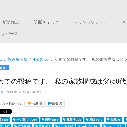
新規相談
診断チェック
セッションノート
キ
メタバース
ム
悩み掲示版
心の悩み
初めての投稿です。 私の家族構成は父(50
歓迎 !
めての投稿です。 私の家族構成は父(50代)
つき
2018-01-28 22:40
933
になる相談
に登録
共感 49
応援 57
 1131
一人暮らし 964
部活 1265
罪悪感 798
悪口 1119
偏見 85
症 145
疎外感 69
無視 829
パート 648
休みがち 181
つらい 2822