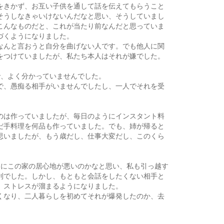
をきかず、お互い子供を通して話を伝えてもらうこと
そうしなきゃいけないんだなと思い、そうしていまし
こんなものだと、これが当たり前なんだと思っていま
づくようになりました。
なんと言おうと自分を曲げない人です。でも他人に関
をつけていましたが、私たち本人はそれが嫌でした。
で、よく分かっていませんでした。
で、愚痴る相手がいませんでしたし、一人でそれを受
。
のは作っていましたが、毎日のようにインスタント料
だ手料理を何品も作っていました。でも、姉が帰ると
思いましたが、もう歳だし、仕事大変だし、このくら
なにこの家の居心地が悪いのかなと思い、私も引っ越す
利でした。しかし、もともと会話をしたくない相手と
、ストレスが溜まるようになりました。
くなり、二人暮らしを初めてそれが爆発したのか、去