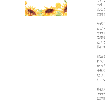
の中
んな
に隠
その
昔か
やれ
吹奏
たく
私に
部活
れて
かっ
手術
なり
り、
私は
それ
に迷