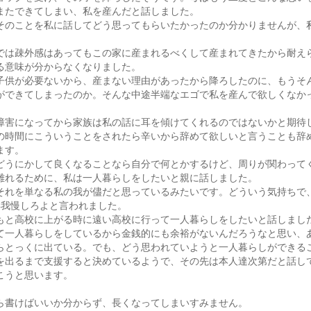
またできてしまい、私を産んだと話しました。
そのことを私に話してどう思ってもらいたかったのか分かりませんが、
。
では疎外感はあってもこの家に産まれるべくして産まれてきたから耐え
る意味が分からなくなりました。
子供が必要ないから、産まない理由があったから降ろしたのに、もうそ
ができてしまったのか。そんな中途半端なエゴで私を産んで欲しくなか
障害になってから家族は私の話に耳を傾けてくれるのではないかと期待
の時間にこういうことをされたら辛いから辞めて欲しいと言うことも辞
ます。
どうにかして良くなることなら自分で何とかするけど、周りが関わって
離れるために、私は一人暮らしをしたいと親に話しました。
それを単なる私の我が儘だと思っているみたいです。どういう気持ちで
年我慢しろよと言われました。
もと高校に上がる時に遠い高校に行って一人暮らしをしたいと話しまし
て一人暮らしをしているから金銭的にも余裕がないんだろうなと思い、
らとっくに出ている。でも、どう思われていようと一人暮らしができる
を出るまで支援すると決めているようで、その先は本人達次第だと話し
こうと思います。
ら書けばいいか分からず、長くなってしまいすみません。