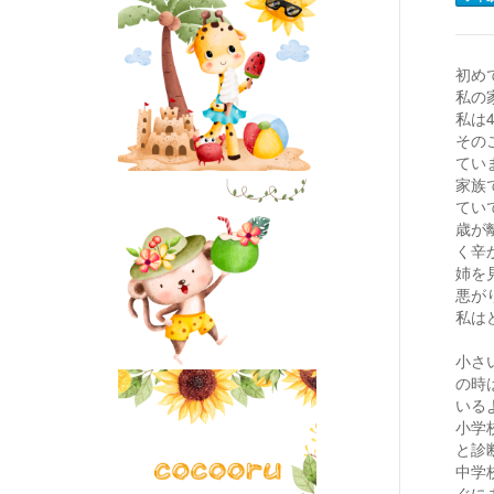
初め
私の家
私は
その
てい
家族
てい
歳が
く辛
姉を
悪が
私は
小さ
の時
いる
小学
と診
中学
ぐに