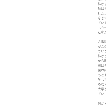
私が
母は
した
今ま
てい
もう
た私
入眠
がこ
てい
私が
から
姉は
後2
もと
学し
るな
大学
てい
何か