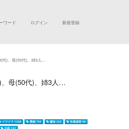
ーワード
ログイン
新規登録
代)、母(50代)、姉3人…
、母(50代)、姉3人…
イライラ 1338
愚痴 794
嫌味 222
吹奏楽部 96
不眠 181