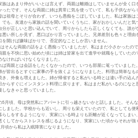
家族はあまり仲がいいとは言えず、両親は離婚はしていませんが全く口
かったです。そんな両親に姉は異常に気を使っていて、私も子供ながら
母は祖母とそりが合わず、いつも愚痴をこぼしていました。私は家族は
。でも、友達から家族の話を聞いていくうちに、家がおかしいんだと気
自分が正しいと思い込んでいて、周りからしたら正しくなくても、誰が
は悪い所しか見ず、悪口ばかり言っていました。兄弟差別も色々と理由
口を開けば嫌味ばかりで、否定的なことしか言いません。
人はそんな両親の話をよく愚痴っていましたが、私はまだ小さかったの
両親を不快に思い始めた頃には姉は皆家を出て進学や就職をしていたの
めなければいけなくなりました。
れば両親とは会話をしたくなかったので、いつも部屋に篭っていました
姉が皆出るとすぐに家事の手を抜くようになりました。料理は簡単なも
続き、外食も増えました。姉が帰省すると私がいる時とは違い手の込ん
日からすぐにインスタント料理に戻ります。私はまだ私がいるのになと
慢しなきゃと思っていました。
の5月頃、母は突然私にアパートに引っ越さないかと話しました。そん
にしました。学校からも近いし、周りも栄えていたので、私としても便
暮らしをするようになり、実家にいる時よりも距離が近くなってしまい
悪くしてからストレスを感じるようになり、実家にいた頃からそれが強
7月頃から私は入眠障害になりました。