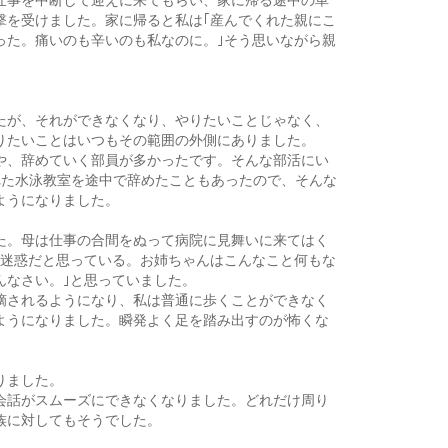
撃を受けました。家に帰ると私は｢産んでくれた親にこ
った。痛いのも辛いのも私なのに。｣そう思いながら親
たが、それができなくなり、やりたいことじゃなく、
りたいことはいつもその範囲の外側にありました。
や、辞めていく部員が多かったです。そんな部活にい
れた水泳教室を途中で辞めたこともあったので、そんな
ようになりました。
た。母は仕事の合間をぬって病院に見舞いに来てはく
と迷惑だと思っている。お姉ちゃんはこんなこと何もな
んなさい。｣と思っていました。
摘されるようになり、私は普通に歩くことができなく
ようになりました。瞬発よく足を踏み出すのが怖くな
りました。
会話がスムーズにできなくなりました。どれだけ周り
族に対してもそうでした。