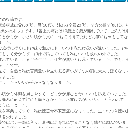
ての投稿です。
族構成は父(50代)、母(50代)、姉3人(全員20代)、父方の祖父(80代)、
4姉妹の末っ子です。1番上の姉とは10歲近く歳が離れていて、上3人
ことからか、小さい頃から父に｢上はこう育てたけどお前には何もしてな
ました。
で旅行に行くにも姉妹で遊ぶにも、いつも私だけ扱いが違いました。姉
てもよく分からず、姉妹で話していても私はいつも蚊帳の外でした。
離れているし、まだ子供だし、仕方が無いとは思っていました。でも、
かったです。
見て、自然と私は言葉遣いや立ち振る舞いが子供の割に大人っぽくなっ
りました。
どうしたらいいか分からなくなりました。
い頃から体調を崩しやすく、どこかが痛むと母にいつも訴えていました
は痛みに耐えて誰にも頼らなかった。お前は気が小さい。｣と言われて
ようにしました。
校を卒業してすぐ、私は膝蓋骨不安定症になりました。生まれつき膝の
断を受けました。
校ではバレー部に入り、最初は足を気にすることなく練習に励んでいま
また発症すると思ってもいなかったのですごく不安になりました。母に