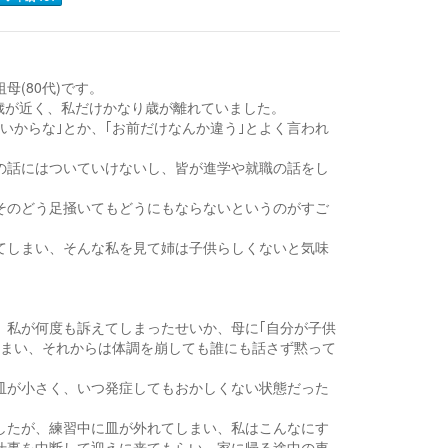
祖母(80代)です。
は歳が近く、私だけかなり歳が離れていました。
いからな｣とか、｢お前だけなんか違う｣とよく言われ
の話にはついていけないし、皆が進学や就職の話をし
そのどう足掻いてもどうにもならないというのがすご
てしまい、そんな私を見て姉は子供らしくないと気味
。私が何度も訴えてしまったせいか、母に｢自分が子供
しまい、それからは体調を崩しても誰にも話さず黙って
皿が小さく、いつ発症してもおかしくない状態だった
したが、練習中に皿が外れてしまい、私はこんなにす
仕事を中断して迎えに来てもらい、家に帰る途中の車