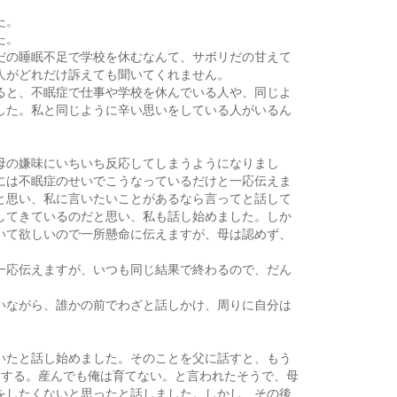
た。
た。
だの睡眠不足で学校を休むなんて、サボリだの甘えて
人がどれだけ訴えても聞いてくれません。
ると、不眠症で仕事や学校を休んでいる人や、同じよ
した。私と同じように辛い思いをしている人がいるん
母の嫌味にいちいち反応してしまうようになりまし
には不眠症のせいでこうなっているだけと一応伝えま
と思い、私に言いたいことがあるなら言ってと話して
してきているのだと思い、私も話し始めました。しか
いて欲しいので一所懸命に伝えますが、母は認めず、
一応伝えますが、いつも同じ結果で終わるので、だん
いながら、誰かの前でわざと話しかけ、周りに自分は
いたと話し始めました。そのことを父に話すと、もう
うする。産んでも俺は育てない。と言われたそうで、母
をしたくないと思ったと話しました。しかし、その後