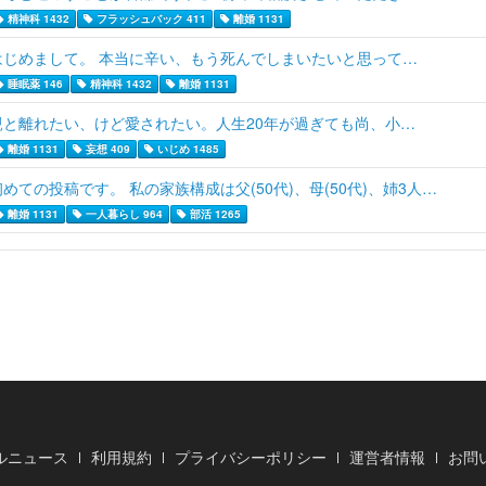
精神科 1432
フラッシュバック 411
離婚 1131
はじめまして。 本当に辛い、もう死んでしまいたいと思って…
睡眠薬 146
精神科 1432
離婚 1131
親と離れたい、けど愛されたい。人生20年が過ぎても尚、小…
離婚 1131
妄想 409
いじめ 1485
初めての投稿です。 私の家族構成は父(50代)、母(50代)、姉3人…
離婚 1131
一人暮らし 964
部活 1265
ルニュース
利用規約
プライバシーポリシー
運営者情報
お問