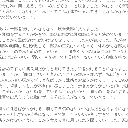
で母は私に聞こえるように｢めんどくさ…｣と呟きました。私はすごく衝
こと思いたくないけど、私だってこんな体で生まれてきたくなんかなか
れて泣いていました。
後バレー部を続けられなくなり、吹奏楽部に入りました。
ら運動をすることが好きで、部活は絶対に運動部に入ると決めていまし
ることから選ばなければいけなくなってしまったのが嫌でした。私がや
楽部の顧問は差別が激しく、部活の空気はいつも重く、休みがちな部員
なかったので私も辞めてしまいました。6歲くらいの頃急に連れていか
親は｢気が小さい、弱い、何をやっても長続きしない｣という印象を持つ
を辞めてすぐに成長期だからと避けてきた手術を受けることになりまし
いましたが、｢面倒くさい｣と言われたことが頭から離れず、私は｢きっ
たのに小さい頃からずっと私ばっかり迷惑とお金をかけてしまってごめ
後、手術前よりも足が不自由に感じました。歩き方がおかしいと姉に指
、自分はおかしな行動をしているんじゃないかと、周りの目を気にする
体育では思うように動けず、自分に自信がなくなっていきました。
周りに迷惑ばかりかける、弱くて自信のないやつなんだと思うようにな
から人と話すのが苦手になり、何て返したらいいか考えすぎてしまい、
惑をかけないようにするかを考えて常に周りに気を配っていました。家