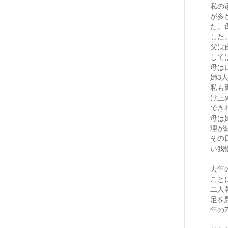
私の
が多
た。
した
父は
して
母は
姉3
私も
け止
でき
母は
理が
その
い我
去年
こと
二人
足を
年の