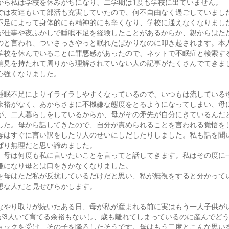
から私は学校を休みがちになり、二学期は1度も学校に出ていません。
では友達もいて部活も充実していたので、何不自由なく過ごしていまし
不足によって身体的にも精神的にも辛くなり、学校に通えなくなりまし
が仕事や夜ふかしで睡眠不足を経験したことがあるからか、親からはた
のと言われ、ついさっきやっと眠れたばかりなのに叩き起されます。本
学校を休んでいることに罪悪感があったので、ネットで不眠症と検索す
偏見を持たれて周りから理解されていない人の記事がたくさんでてきま
心強くなりました。
睡眠不足によりイライラしやすくなっているので、いつもは流している
余裕がなく、あからさまに不機嫌な態度をとるようになってしまい、母
が、二人暮らしをしているからか、母がその矛先が自分にきているんだ
した。母から話してきたので、自分が責められることを言われる覚悟を
母はすぐに言い訳をしたり人のせいにしだしたりしました。私も話を聞
ぱり無理だと思い諦めました。
、母は何度も私に言いたいことを言ってと話してきます。私はその度に
嫌になり母とは口をきかなくなりました。
を母はただ私が反抗しているだけだと思い、私が無視をすると分かって
想な人だと見せびらかします。
なやり取りが続いたある日、母が私が産まれる前に実はもう一人子供が
が3人いて育てる余裕もないし、歳も離れてしまっているのに産んでど
ョックを受け、その子を降ろしたそうです。母はもう二度とこんな思い