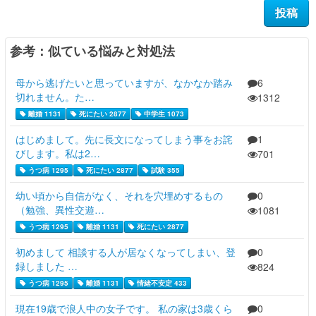
参考：似ている悩みと対処法
母から逃げたいと思っていますが、なかなか踏み
6
切れません。た…
1312
離婚 1131
死にたい 2877
中学生 1073
はじめまして。先に長文になってしまう事をお詫
1
びします。私は2…
701
うつ病 1295
死にたい 2877
試験 355
幼い頃から自信がなく、それを穴埋めするもの
0
（勉強、異性交遊…
1081
うつ病 1295
離婚 1131
死にたい 2877
初めまして 相談する人が居なくなってしまい、登
0
録しました …
824
うつ病 1295
離婚 1131
情緒不安定 433
現在19歳で浪人中の女子です。 私の家は3歳くら
0