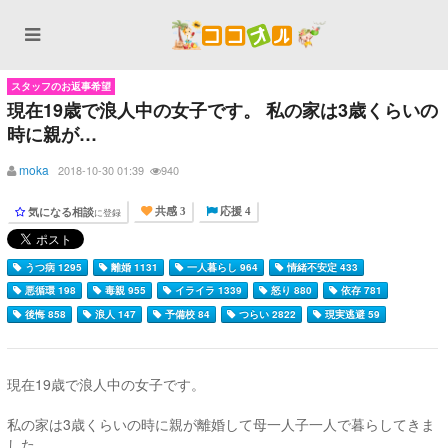
スタッフのお返事希望
現在19歳で浪人中の女子です。 私の家は3歳くらいの
時に親が…
moka
2018-10-30 01:39
940
気になる相談
に登録
共感 3
応援 4
うつ病 1295
離婚 1131
一人暮らし 964
情緒不安定 433
悪循環 198
毒親 955
イライラ 1339
怒り 880
依存 781
後悔 858
浪人 147
予備校 84
つらい 2822
現実逃避 59
現在19歳で浪人中の女子です。
私の家は3歳くらいの時に親が離婚して母一人子一人で暮らしてきま
した。