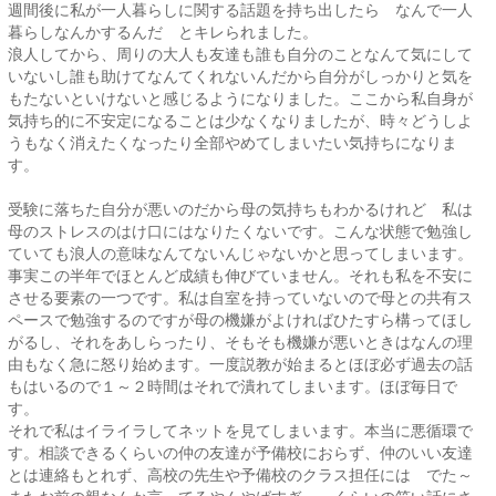
週間後に私が一人暮らしに関する話題を持ち出したら なんで一人
暮らしなんかするんだ とキレられました。
浪人してから、周りの大人も友達も誰も自分のことなんて気にして
いないし誰も助けてなんてくれないんだから自分がしっかりと気を
もたないといけないと感じるようになりました。ここから私自身が
気持ち的に不安定になることは少なくなりましたが、時々どうしよ
うもなく消えたくなったり全部やめてしまいたい気持ちになりま
す。
受験に落ちた自分が悪いのだから母の気持ちもわかるけれど 私は
母のストレスのはけ口にはなりたくないです。こんな状態で勉強し
ていても浪人の意味なんてないんじゃないかと思ってしまいます。
事実この半年でほとんど成績も伸びていません。それも私を不安に
させる要素の一つです。私は自室を持っていないので母との共有ス
ペースで勉強するのですが母の機嫌がよければひたすら構ってほし
がるし、それをあしらったり、そもそも機嫌が悪いときはなんの理
由もなく急に怒り始めます。一度説教が始まるとほぼ必ず過去の話
もはいるので１～２時間はそれで潰れてしまいます。ほぼ毎日で
す。
それで私はイライラしてネットを見てしまいます。本当に悪循環で
す。相談できるくらいの仲の友達が予備校におらず、仲のいい友達
とは連絡もとれず、高校の先生や予備校のクラス担任には でた～
またお前の親なんか言ってるやんやばすぎ～ くらいの笑い話にさ