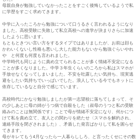
母親自身が勉強していなかったことをすごく後悔しているようで私
に学歴をすごく求めてきます。
中学に入ったころから勉強について口うるさく言われるようになり
ました。高校受験に失敗して私立高校への進学が決まりさらに加速
したように思います。
もともときつい言い方をするタイプではありましたが、お前は顔も
かわいくないし性格も悪いし大した能力もないから勉強ぐらいやれ
や と何度も何度も言われました。
中学時代も同じように責め立てられることが多く情緒不安定になる
ことが多くなりました。中学３年生くらいのころから私はスマホが
手放せなくなってしまいました。不安を吐露したい気持ち、現実逃
避をしたい気持ちでいっぱいでした。浪人している今でもネットに
依存しているなと自分で感じています。
高校時代にかなり勉強しましたが第一志望校に落ちてしまって、そ
の少しあとに母の姉がうつ病で自殺をした（叔母のうつと私の受験
絡みのことは無関係です）ことで母が情緒不安定になり、何かにつ
けて私を責め立て、友人との関わりを絶たせ〈スマホを解約され、
連絡手段を閉ざされました）、矛盾した発言ばかりして私を困らせ
てきます。
母がキレてもう4月なったら一人暮らししろ、と言ったくせにその数