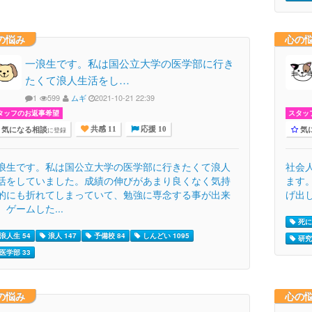
の悩み
心の
一浪生です。私は国公立大学の医学部に行き
たくて浪人生活をし…
1
599
ムギ
2021-10-21 22:39
タッフのお返事希望
スタッ
気になる相談
気
に登録
共感 11
応援 10
浪生です。私は国公立大学の医学部に行きたくて浪人
社会
活をしていました。成績の伸びがあまり良くなく気持
ます
的にも折れてしまっていて、勉強に専念する事が出来
げ出し
、ゲームした...
死に
浪人生 54
浪人 147
予備校 84
しんどい 1095
研究
医学部 33
の悩み
心の