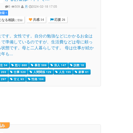
5
509
月
2024-02-18 17:05
迎 !
になる相談
に登録
共感 14
応援 26
生です。女性です。自分の勉強などにかかるお金は
トで準備しているのですが、生活費などは母に頼っ
る状態です。母と二人暮らしです。 母は仕事が続か
年も...
生 54
怒り 880
暴言 589
浪人 147
説教 18
203
仕事 520
人間関係 129
人生 155
家事 61
297
甘え 93
性格 104
悩み