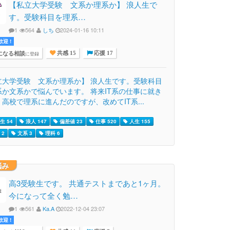
【私立大学受験 文系か理系か】 浪人生で
す。受験科目を理系…
1
564
しち
2024-01-16 10:11
迎 !
になる相談
に登録
共感 15
応援 17
立大学受験 文系か理系か】 浪人生です。受験科目
系か文系かで悩んでいます。 将来IT系の仕事に就き
高校で理系に進んだのですが、改めてIT系...
生 54
浪人 147
偏差値 23
仕事 520
人生 155
 2
文系 3
理科 6
悩み
高3受験生です。 共通テストまであと1ヶ月。
今になって全く勉…
1
561
Ka.A
2022-12-04 23:07
迎 !