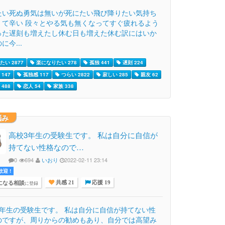
たい死ぬ勇気は無いが死にたい飛び降りたい気持ち
くて辛い 段々とやる気も無くなってすぐ疲れるよう
った遅刻も増えたし休む日も増えた休む訳にはいか
に今...
たい 2877
楽になりたい 278
孤独 441
遅刻 224
147
孤独感 117
つらい 2822
寂しい 285
親友 62
488
恋人 54
家族 338
悩み
高校3年生の受験生です。 私は自分に自信が
持てない性格なので…
0
694
いおり
2022-02-11 23:14
迎 !
になる相談
に登録
共感 21
応援 19
3年生の受験生です。 私は自分に自信が持てない性
のですが、周りからの勧めもあり、自分では高望み