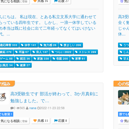
気になる相談
気
に登録
共感 16
応援 27
んにちは。 私は現在、とある私立文系大学に通わせて
高3
らっている四年生です。 しかし、一浪一休学している
全く
め本当は既に社会に出て二年経ってなくてはいけない
じゃ
。...
休...
適応障害 333
休学 141
無力感 26
羨ましい 206
うつ病
嫉妬 270
卒論 67
浪人 147
つらい 2822
ストレス 289
しん
ゲーム 88
就活 36
家族 338
母親 200
家事 61
甘え 
お風呂 34
健康 27
の悩み
心の
高3受験生です 部活が終わって、3か月真剣に
勉強しました。で…
0
565
nana
2022-11-23 22:58
でも歓迎 !
誰でも歓
気になる相談
気
に登録
共感 11
応援 8