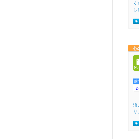
く
し
心
誰
浪
り