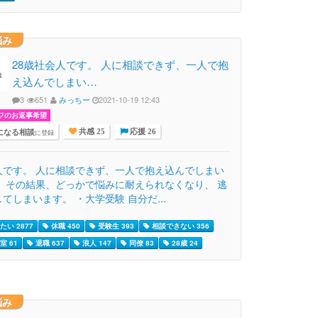
悩み
28歳社会人です。 人に相談できず、一人で抱
え込んでしまい…
3
651
みっちー
2021-10-19 12:43
フのお返事希望
になる相談
に登録
共感 25
応援 26
人です。 人に相談できず、一人で抱え込んでしまい
。 その結果、どっかで悩みに耐えられなくなり、 逃
てしまいます。 ・大学受験 自分だ...
たい 2877
休職 450
受験生 393
相談できない 356
室 61
退職 637
浪人 147
同僚 83
28歳 24
悩み