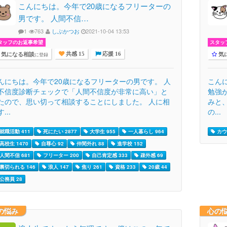
こんにちは。今年で20歳になるフリーターの
男です。 人間不信…
1
763
しぶかつお
2021-10-04 13:53
タッフのお返事希望
スタッ
気になる相談
気
に登録
共感 15
応援 16
んにちは。今年で20歳になるフリーターの男です。 人
こん
不信度診断チェックで「人間不信度が非常に高い」と
勉強
たので、思い切って相談することにしました。 人に相
みと
...
の...
就職活動 411
死にたい 2877
大学生 955
一人暮らし 964
カウ
高校生 1470
自尊心 92
仲間外れ 88
進学校 152
人間不信 681
フリーター 200
自己肯定感 333
疎外感 69
裏切られる 146
浪人 147
焦り 261
資格 233
20歳 44
公務員 28
の悩み
心の