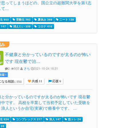
で思ってしまうほどの、国公立の超難関大学を第1志
て...
生 955
受験生 393
夏休み 369
ニート 138
147
消えたい 359
コロナ 416
悩み
不健康と分かっているのですが太るのが怖い
です 現在鬱で治…
2
505
さち
2021-10-24 18:31
迎 !
になる相談
に登録
共感 11
応援 6
康と分かっているのですが太るのが怖いです 現在鬱
療中です。 高校を卒業して当初予定していた受験を
浪人というか自宅(実家)で療養中です。 ...
生 834
コンプレックス 217
浪人 147
筋トレ 24
25