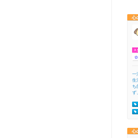
心
ス
一
生
ち
ず
心