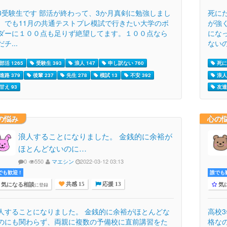
3受験生です 部活が終わって、3か月真剣に勉強しまし
死に
。でも11月の共通テストプレ模試で行きたい大学のボ
が強
ダーに１００点も足りず絶望してます。１００点なら
にな
チ...
ないの
部活 1265
受験生 393
浪人 147
申し訳ない 760
死に
進路 379
後輩 237
先生 278
模試 13
不安 392
浪人 
甘え 93
友達 
の悩み
心の
浪人することになりました。 金銭的に余裕が
ほとんどないのに…
0
550
マエシン
2022-03-12 03:13
でも歓迎 !
誰でも歓
気になる相談
気
に登録
共感 15
応援 13
人することになりました。 金銭的に余裕がほとんどな
高校
のにも関わらず、両親に複数の予備校に直前講習をた
格な