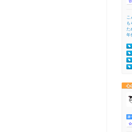
こ
も
た
年代
心
誰