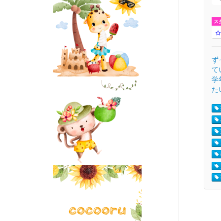
ス
ず
て
学
た