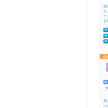
高
た
ー
まだ
心
誰
浪
い