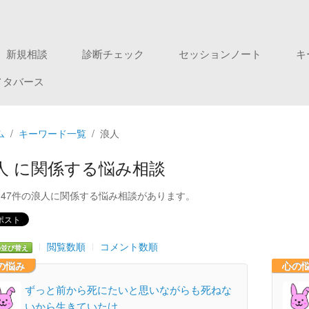
新規相談
診断チェック
セッションノート
キ
メタバース
ム
キーワード一覧
浪人
人 に関係する悩み相談
147件の浪人に関係する悩み相談があります。
閲覧数順
コメント数順
の並び替え
の悩み
心の
ずっと前から死にたいと思いながらも死ねな
いから生きていたけ…