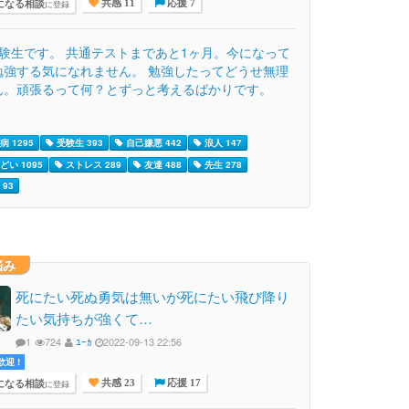
になる相談
に登録
共感 11
応援 7
受験生です。 共通テストまであと1ヶ月。今になって
勉強する気になれません。 勉強したってどうせ無理
ん。頑張るって何？とずっと考えるばかりです。
 1295
受験生 393
自己嫌悪 442
浪人 147
どい 1095
ストレス 289
友達 488
先生 278
93
悩み
死にたい死ぬ勇気は無いが死にたい飛び降り
たい気持ちが強くて…
1
724
ﾕｰｶ
2022-09-13 22:56
迎 !
になる相談
に登録
共感 23
応援 17