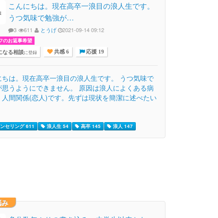
こんにちは。現在高卒一浪目の浪人生です。
うつ気味で勉強が…
3
611
とうげ
2021-09-14 09:12
フのお返事希望
になる相談
に登録
共感 6
応援 19
にちは。現在高卒一浪目の浪人生です。 うつ気味で
が思うようにできません。 原因は浪人によくある病
、人間関係(恋人)です。先ずは現状を簡潔に述べたい
ンセリング 611
浪人生 54
高卒 145
浪人 147
悩み