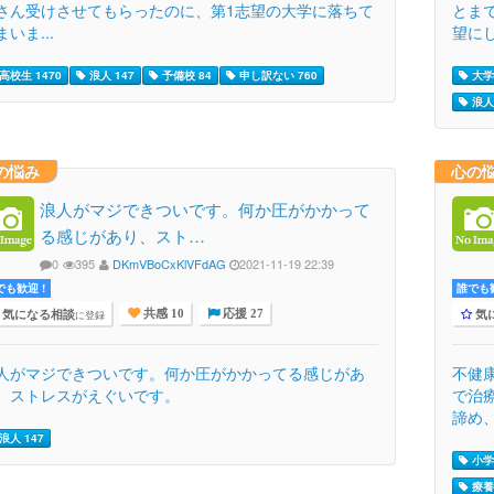
さん受けさせてもらったのに、第1志望の大学に落ちて
とま
まいま...
望にし
高校生 1470
浪人 147
予備校 84
申し訳ない 760
大学
浪人 
の悩み
心の
浪人がマジできついです。何か圧がかかって
る感じがあり、スト…
0
395
DKmVBoCxKlVFdAG
2021-11-19 22:39
でも歓迎 !
誰でも歓
気になる相談
気
に登録
共感 10
応援 27
人がマジできついです。何か圧がかかってる感じがあ
不健
、ストレスがえぐいです。
で治
諦め、
浪人 147
小学
療養 