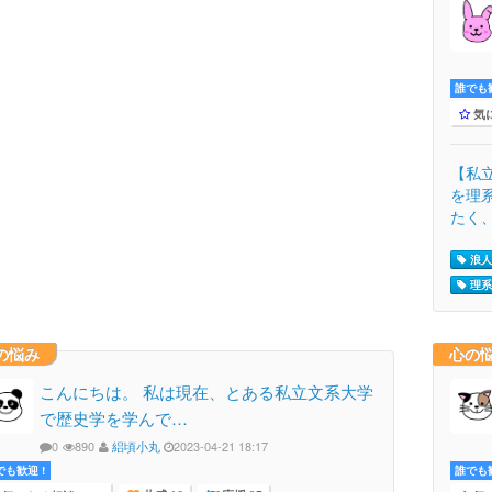
誰でも歓
気
【私
を理
たく、
浪人
理系
の悩み
心の
こんにちは。 私は現在、とある私立文系大学
で歴史学を学んで…
0
890
絽頃小丸
2023-04-21 18:17
でも歓迎 !
誰でも歓