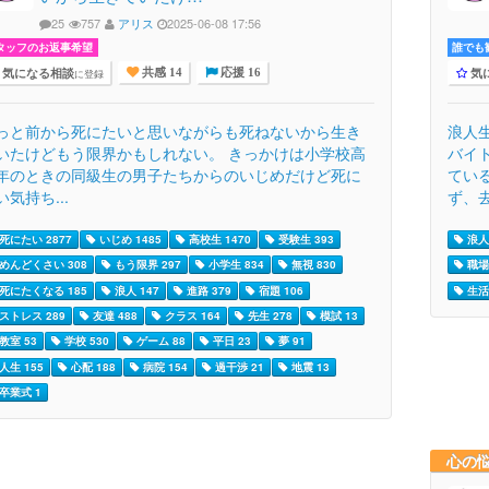
25
757
アリス
2025-06-08 17:56
タッフのお返事希望
誰でも歓
気になる相談
気
に登録
共感 14
応援 16
っと前から死にたいと思いながらも死ねないから生き
浪人
いたけどもう限界かもしれない。 きっかけは小学校高
バイ
年のときの同級生の男子たちからのいじめだけど死に
てい
い気持ち...
ず、去
死にたい 2877
いじめ 1485
高校生 1470
受験生 393
浪人
めんどくさい 308
もう限界 297
小学生 834
無視 830
職場 
死にたくなる 185
浪人 147
進路 379
宿題 106
生活 
ストレス 289
友達 488
クラス 164
先生 278
模試 13
教室 53
学校 530
ゲーム 88
平日 23
夢 91
人生 155
心配 188
病院 154
過干渉 21
地震 13
卒業式 1
心の