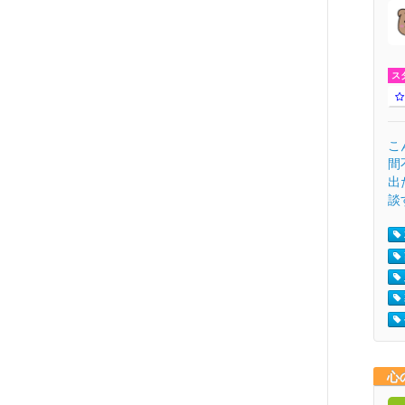
ス
こ
間
出
談す
心