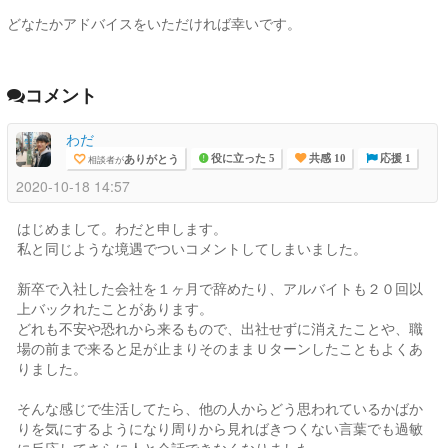
どなたかアドバイスをいただければ幸いです。
コメント
わだ
ありがとう
相談者が
役に立った 5
共感 10
応援 1
2020-10-18 14:57
はじめまして。わだと申します。
私と同じような境遇でついコメントしてしまいました。
新卒で入社した会社を１ヶ月で辞めたり、アルバイトも２０回以
上バックれたことがあります。
どれも不安や恐れから来るもので、出社せずに消えたことや、職
場の前まで来ると足が止まりそのままＵターンしたこともよくあ
りました。
そんな感じで生活してたら、他の人からどう思われているかばか
りを気にするようになり周りから見ればきつくない言葉でも過敏