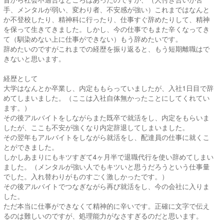
手、メンタルが弱い、変わり者、不安感が強い）これまではなんと
か不登校したり、精神科に行ったり、仕事すぐ辞めたりして、精神
を保って生きてきました。しかし、今の仕事でもまた辛くなってき
て（馴染めない上に仕事ができない）もう辞めたいです。
辞めたいのですがこれまでの経歴を振り返ると、もう短期離職はで
きないと思います。
経歴として
大学はなんとか卒業し、内定ももらっていましたが、入社1日目で辞
めてしまいました。（ここは入社自体無かったことにしてくれてい
ます。）
その後アルバイトをしながらまた既卒で就活をし、内定をもらいま
したが、ここも不安が強くなり内定辞退してしまいました。
その翌年もアルバイトをしながら就活をし、配達員の仕事に就くこ
とができました。
しかしあまりにもキツすぎて4ヶ月半で退職代行を使い辞めてしまい
ました。（メンタルが強い人でもキツいと思うだろうという仕事量
でした。入れ替わりがものすごく激しかったです。）
その後アルバイトでつなぎながら再び就活をし、今の会社に入りま
した。
ただ本当に仕事ができなくて精神的に辛いです。正確に文字で伝え
るのは難しいのですが、処理能力がなさすぎるのだと思います。