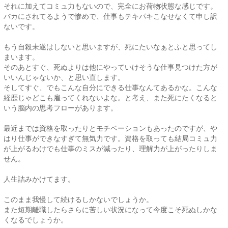
それに加えてコミュ力もないので、完全にお荷物状態な感じです。
バカにされてるようで惨めで、仕事もテキパキこなせなくて申し訳
ないです。
もう自殺未遂はしないと思いますが、死にたいなぁとふと思ってし
まいます。
そのあとすぐ、死ぬよりは他にやっていけそうな仕事見つけた方が
いいんじゃないか、と思い直します。
そしてすぐ、でもこんな自分にできる仕事なんてあるかな。こんな
経歴じゃどこも雇ってくれないよな。と考え、また死にたくなると
いう脳内の思考フローがあります。
最近までは資格を取ったりとモチベーションもあったのですが、や
はり仕事ができなすぎて無気力です。資格を取っても結局コミュ力
が上がるわけでも仕事のミスが減ったり、理解力が上がったりしま
せん。
人生詰みかけてます。
このまま我慢して続けるしかないでしょうか。
また短期離職したらさらに苦しい状況になって今度こそ死ぬしかな
くなるでしょうか。