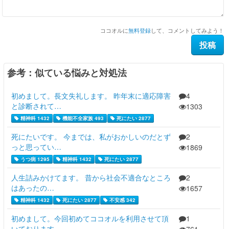
ココオルに
無料登録
して、コメントしてみよう！
参考：似ている悩みと対処法
初めまして。長文失礼します。 昨年末に適応障害
4
と診断されて…
1303
精神科 1432
機能不全家族 493
死にたい 2877
死にたいです。 今までは、私がおかしいのだとず
2
っと思ってい…
1869
うつ病 1295
精神科 1432
死にたい 2877
人生詰みかけてます。 昔から社会不適合なところ
2
はあったの…
1657
精神科 1432
死にたい 2877
不安感 342
初めまして。今回初めてココオルを利用させて頂
1
いております。 …