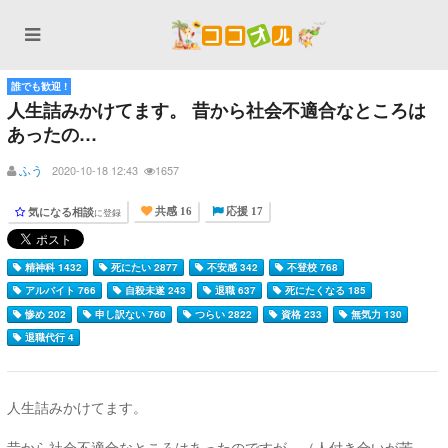
誰でも歓迎 !
人生詰みかけてます。 昔から社会不適合なところは
あったの…
ふう
2020-10-18 12:43
1657
気になる相談
に登録
共感 16
応援 17
精神科 1432
死にたい 2877
不安感 342
不登校 768
アルバイト 766
自殺未遂 243
退職 637
死にたくなる 185
惨め 202
申し訳ない 760
つらい 2822
資格 233
無気力 130
退職代行 4
人生詰みかけてます。
昔から社会不適合なところはあったのですが、（人付き合いが苦