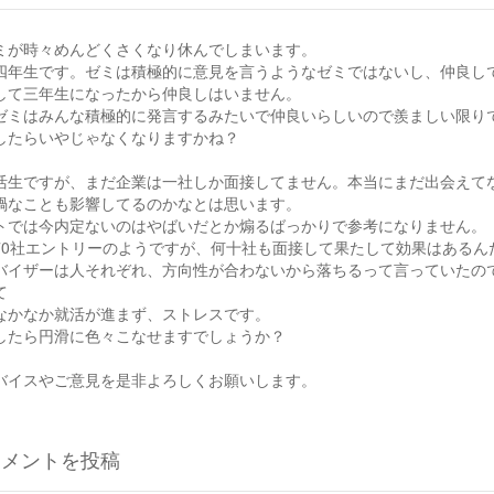
ミが時々めんどくさくなり休んでしまいます。
四年生です。ゼミは積極的に意見を言うようなゼミではないし、仲良し
して三年生になったから仲良しはいません。
ゼミはみんな積極的に発言するみたいで仲良いらしいので羨ましい限り
したらいやじゃなくなりますかね？
活生ですが、まだ企業は一社しか面接してません。本当にまだ出会えて
禍なことも影響してるのかなとは思います。
トでは今内定ないのはやばいだとか煽るばっかりで参考になりません。
70社エントリーのようですが、何十社も面接して果たして効果はあるん
バイザーは人それぞれ、方向性が合わないから落ちるって言っていたの
て
なかなか就活が進まず、ストレスです。
したら円滑に色々こなせますでしょうか？
バイスやご意見を是非よろしくお願いします。
コメントを投稿