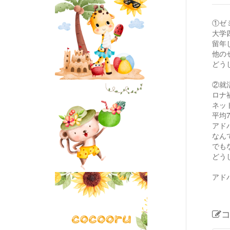
①ゼ
大学
留年
他の
どう
②就
ロナ
ネッ
平均
アド
なん
でも
どう
アド