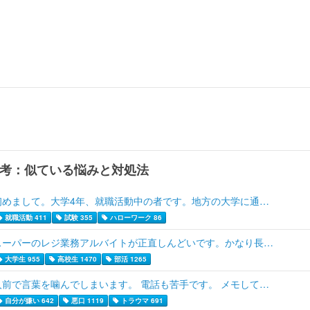
考：似ている悩みと対処法
初めまして。大学4年、就職活動中の者です。地方の大学に通…
就職活動 411
試験 355
ハローワーク 86
スーパーのレジ業務アルバイトが正直しんどいです。かなり長…
大学生 955
高校生 1470
部活 1265
人前で言葉を噛んでしまいます。 電話も苦手です。 メモして…
自分が嫌い 642
悪口 1119
トラウマ 691