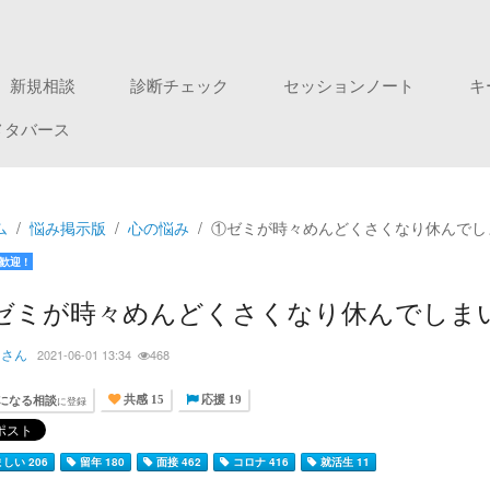
新規相談
診断チェック
セッションノート
キ
メタバース
ム
悩み掲示版
心の悩み
①ゼミが時々めんどくさくなり休んでし
歓迎 !
ゼミが時々めんどくさくなり休んでしまい
もさん
2021-06-01 13:34
468
になる相談
に登録
共感 15
応援 19
しい 206
留年 180
面接 462
コロナ 416
就活生 11