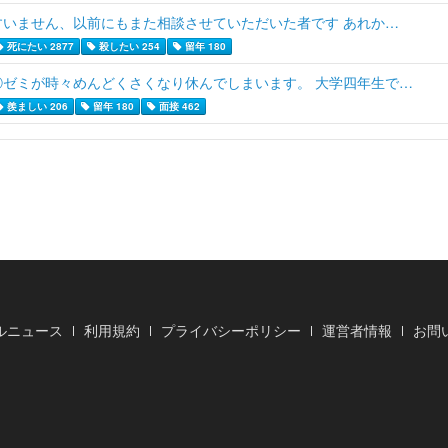
すいません、以前にもまた相談させていただいた者です あれか…
死にたい 2877
殺したい 254
留年 180
①ゼミが時々めんどくさくなり休んでしまいます。 大学四年生で…
羨ましい 206
留年 180
面接 462
ルニュース
利用規約
プライバシーポリシー
運営者情報
お問