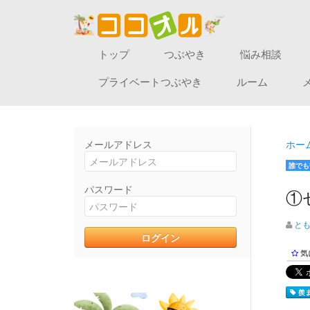
トップ
つぶやき
悩み相談
プライベートつぶやき
ルーム
メールアドレス
ホー
誰でも
パスワード
①
と
気
羨ま