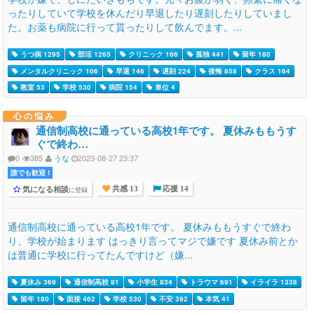
ったりしていて学校を休んだり早退したり遅刻したりしていまし
た。お薬も病院に行って貰ったりして飲んでます。...
うつ病 1295
部活 1265
クリニック 166
孤独 441
留年 180
メンタルクリニック 106
早退 146
遅刻 224
後悔 858
クラス 164
教室 53
学校 530
病院 154
単位 4
心の悩み
通信制高校に通っている高校1年です。 夏休みももうす
ぐで終わ…
0
385
うな
2023-08-27 23:37
誰でも歓迎 !
気になる相談
に登録
共感 13
応援 14
通信制高校に通っている高校1年です。 夏休みももうすぐで終わ
り、学校が始まります はっきり言ってマジで嫌です 夏休み前とか
は普通に学校に行ってたんですけど（嫌...
夏休み 369
通信制高校 81
小学生 834
トラウマ 691
イライラ 1338
留年 180
面接 462
学校 530
不安 392
本気 41