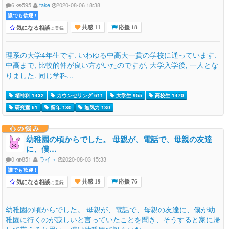
6
595
take
2020-08-06 18:38
誰でも歓迎 !
気になる相談
に登録
共感 11
応援 18
理系の大学4年生です. いわゆる中高大一貫の学校に通っています.
中高まで, 比較的仲が良い方がいたのですが, 大学入学後, 一人とな
りました. 同じ学科...
精神科 1432
カウンセリング 611
大学生 955
高校生 1470
研究室 61
留年 180
無気力 130
心の悩み
幼稚園の頃からでした。 母親が、電話で、母親の友達
に、僕…
0
851
ライト
2020-08-03 15:33
誰でも歓迎 !
気になる相談
に登録
共感 19
応援 76
幼稚園の頃からでした。 母親が、電話で、母親の友達に、僕が幼
稚園に行くのが寂しいと言っていたことを聞き、そうすると家に帰