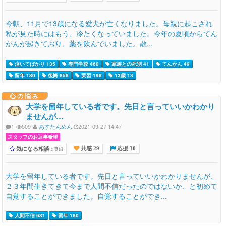
今朝、11月で13歳になる愛犬が亡くなりました。母親に起こされ
私が見た時にはもう、冷たくなっていました。今年の夏頃からてん
かんが起きており、薬を飲んでいました。散...
泣いてばかり 135
専門学校 468
家族との死別 41
てんかん 49
留年 180
後悔 858
実習 198
13歳 13
心の悩み
大学を留年している者です。先日と言っていいかわかり
ませんが…
1
509
あすたんめん
2021-09-27 14:47
スタッフのお返事希望
気になる相談
に登録
共感 29
応援 30
大学を留年している者です。先日と言っていいかわかりませんが、
２３年間生きてきて今まで人間不信だったのではないか、と初めて
自覚することができました。自覚することができ...
人間不信 681
留年 180