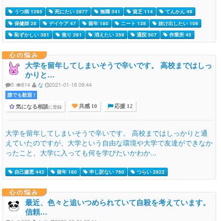
うつ病 1295
死にたい 2877
無職 341
貧乏 114
てんかん 49
保健師 28
デイケア 47
留年 180
ニート 138
抜け出したい 106
恥ずかしい 381
焦り 261
消えたい 359
通院 507
作業所 45
心の悩み
大学を留年してしまいそうで辛いです。 高校まではしっ
かりと…
5
814
な
2021-01-18 09:44
誰でも歓迎 !
気になる相談
に登録
共感 10
応援 12
大学を留年してしまいそうで辛いです。 高校まではしっかりと通
えていたのですが、大学という自由な環境や大学で友達ができなか
ったこと、大学に入っても何を学びたいかわか...
自己嫌悪 442
留年 180
申し訳ない 760
つらい 2822
心の悩み
最近、色々と追いつめられていて自殺を考えています。
信頼…