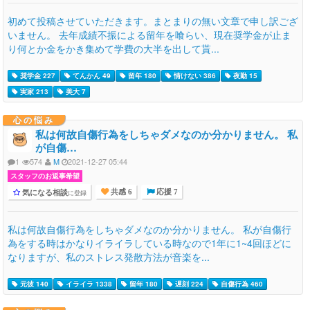
初めて投稿させていただきます。まとまりの無い文章で申し訳ござ
いません。 去年成績不振による留年を喰らい、現在奨学金が止ま
り何とか金をかき集めて学費の大半を出して貰...
奨学金 227
てんかん 49
留年 180
情けない 386
夜勤 15
実家 213
美大 7
心の悩み
私は何故自傷行為をしちゃダメなのか分かりません。 私
が自傷…
1
574
M
2021-12-27 05:44
スタッフのお返事希望
気になる相談
に登録
共感 6
応援 7
私は何故自傷行為をしちゃダメなのか分かりません。 私が自傷行
為をする時はかなりイライラしている時なので1年に1~4回ほどに
なりますが、私のストレス発散方法が音楽を...
元彼 140
イライラ 1338
留年 180
遅刻 224
自傷行為 460