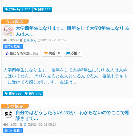
アルバイト 766
留年 180
心の悩み
大学四年生になります。 留年をして大学3年生になり 友
人は大…
6
532
ともさん
2021-03-29 01:36
誰でも歓迎 !
気になる相談
に登録
共感 18
応援 2
大学四年生になります。 留年をして大学3年生になり 友人は大学
にはいません。 周りを見ると友人とつるんでる人、授業もテキト
ーに受けてる感じがします。 友達は...
留年 180
退学 140
心の悩み
自分ではどうしたらいいのか、わからないのでここで相
談させて…
2
534
栞
2021-03-02 09:21
誰でも歓迎 !