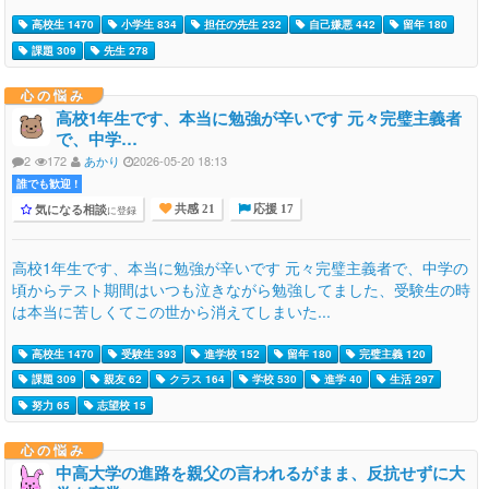
高校生 1470
小学生 834
担任の先生 232
自己嫌悪 442
留年 180
課題 309
先生 278
心の悩み
高校1年生です、本当に勉強が辛いです 元々完璧主義者
で、中学…
2
172
あかり
2026-05-20 18:13
誰でも歓迎 !
気になる相談
に登録
共感 21
応援 17
高校1年生です、本当に勉強が辛いです 元々完璧主義者で、中学の
頃からテスト期間はいつも泣きながら勉強してました、受験生の時
は本当に苦しくてこの世から消えてしまいた...
高校生 1470
受験生 393
進学校 152
留年 180
完璧主義 120
課題 309
親友 62
クラス 164
学校 530
進学 40
生活 297
努力 65
志望校 15
心の悩み
中高大学の進路を親父の言われるがまま、反抗せずに大