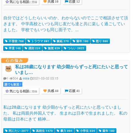
気になる相談
に登録
共感 10
応援 12
自分ではどうしたらいいのか、わからないのでここで相談させて頂
きます。 中学高校といつも同じ友だち達と共に楽しく過ごしてい
ました。 学校でもいつも同じ面子で、...
不登校 768
トラウマ 691
嫉妬 270
留年 180
怒り 880
早退 146
遅刻 224
無視 829
つらい 2822
心の悩み
私は28歳になります 幼少期からずっと死にたいと思って
いまし…
1
504
mira
2021-03-02 03:15
誰でも歓迎 !
気になる相談
に登録
共感 44
応援 41
私は28歳になります 幼少期からずっと死にたいと思っていまし
た。 私は両親共外国人です。 生まれは日本で生まれました。 私の
母親は日本にきて 精神...
死にたい 2877
高校生 1470
暴力 894
小学生 834
留年 180