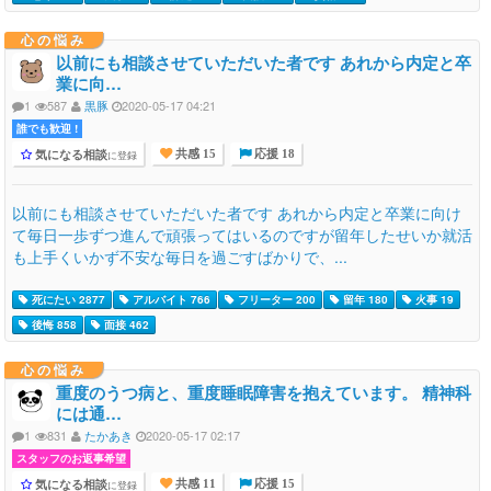
心の悩み
以前にも相談させていただいた者です あれから内定と卒
業に向…
1
587
黒豚
2020-05-17 04:21
誰でも歓迎 !
気になる相談
に登録
共感 15
応援 18
以前にも相談させていただいた者です あれから内定と卒業に向け
て毎日一歩ずつ進んで頑張ってはいるのですが留年したせいか就活
も上手くいかず不安な毎日を過ごすばかりで、...
死にたい 2877
アルバイト 766
フリーター 200
留年 180
火事 19
後悔 858
面接 462
心の悩み
重度のうつ病と、重度睡眠障害を抱えています。 精神科
には通…
1
831
たかあき
2020-05-17 02:17
スタッフのお返事希望
気になる相談
に登録
共感 11
応援 15