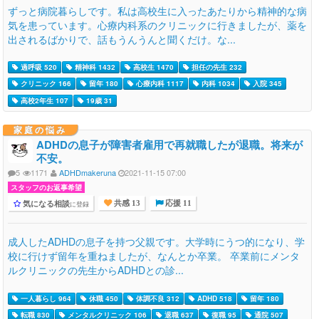
ずっと病院暮らしです。私は高校生に入ったあたりから精神的な病
気を患っています。心療内科系のクリニックに行きましたが、薬を
出されるばかりで、話もうんうんと聞くだけ。な...
過呼吸 520
精神科 1432
高校生 1470
担任の先生 232
クリニック 166
留年 180
心療内科 1117
内科 1034
入院 345
高校2年生 107
19歳 31
家庭の悩み
ADHDの息子が障害者雇用で再就職したが退職。将来が
不安。
5
1171
ADHDmakeruna
2021-11-15 07:00
スタッフのお返事希望
気になる相談
に登録
共感 13
応援 11
成人したADHDの息子を持つ父親です。大学時にうつ的になり、学
校に行けず留年を重ねましたが、なんとか卒業。 卒業前にメンタ
ルクリニックの先生からADHDとの診...
一人暮らし 964
休職 450
体調不良 312
ADHD 518
留年 180
転職 830
メンタルクリニック 106
退職 637
復職 95
通院 507