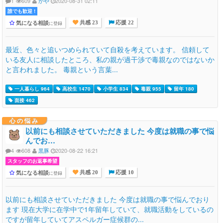
1
609
かや
2020-08-31 02:11
誰でも歓迎 !
気になる相談
に登録
共感 23
応援 22
最近、色々と追いつめられていて自殺を考えています。 信頼して
いる友人に相談したところ、私の親が過干渉で毒親なのではないか
と言われました。 毒親という言葉...
一人暮らし 964
高校生 1470
小学生 834
毒親 955
留年 180
面接 462
心の悩み
以前にも相談させていただきました 今度は就職の事で悩
んでお…
4
608
黒豚
2020-08-22 16:21
スタッフのお返事希望
気になる相談
に登録
共感 20
応援 10
以前にも相談させていただきました 今度は就職の事で悩んでおり
ます 現在大学に在学中で1年留年していて、就職活動をしているの
ですが留年していてアスペルガー症候群の...