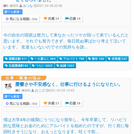
6
959
みつな
2021-04-08 20:56
誰でも歓迎 !
気になる相談
に登録
共感 14
応援 14
今の自分の現状は努力して来なかったツケが回って来ているんだと
思います。 それでも努力できず、毎日死ぬ事ばかり考えて泣いて
います。 友達もいないのでその気持ちを誰...
就職活動 411
一人暮らし 964
アルバイト 766
留年 180
劣等感 235
自意識過剰 95
つらい 2822
結婚 1063
仕事・職場の悩み
憂鬱さや不安感なく、仕事に行けるようになりたい。
2
668
おこげ
2021-04-03 13:43
誰でも歓迎 !
気になる相談
に登録
共感 13
応援 16
僕は大学4年の後期にうつになり留年し、今年卒業して、リハビリ
的な意味とお金のためにアルバイトを始めたのですが、行く前に毎
回吐きそうになり、おえっとなります。吐く寸前...