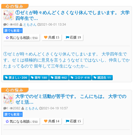
心の悩み
①ゼミが時々めんどくさくなり休んでしまいます。 大学
四年生で…
0
468
ともさん
2021-06-01 13:34
誰でも歓迎 !
気になる相談
に登録
共感 15
応援 19
①ゼミが時々めんどくさくなり休んでしまいます。 大学四年生で
す。ゼミは積極的に意見を言うようなゼミではないし、仲良しでか
たまってるので 留年して三年生になったか...
羨ましい 206
留年 180
面接 462
コロナ 416
就活生 11
心の悩み
大学でのゼミ活動が苦手です。 こんにちは。 大学での
ゼミ活…
1
2082
ともさん
2021-04-19 10:57
誰でも歓迎 !
気になる相談
に登録
共感 14
応援 15