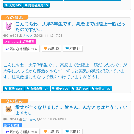
入院 345
障害者雇用 15
心の悩み
こんにちわ、大学3年生です。高恋までは陸上一筋だっ
たのですが…
2
608
ふゆき
2021-11-12 17:28
スタッフのお返事希望
気になる相談
に登録
共感 13
応援 14
こんにちわ、大学3年生です。高恋までは陸上一筋だったのですが
大学に入ってから部活をやらず、ずっと無気力状態が続いていま
す。注意散漫にもなって気をつけていますがどうし...
部活 1265
自暴自棄 104
留年 180
課題 309
無気力 130
心の悩み
愛犬が亡くなりました。皆さんこんなときはどうしてい
ますか。
2
541
ぽーみん
2021-10-24 13:00
誰でも歓迎 !
気になる相談
に登録
共感 13
応援 12