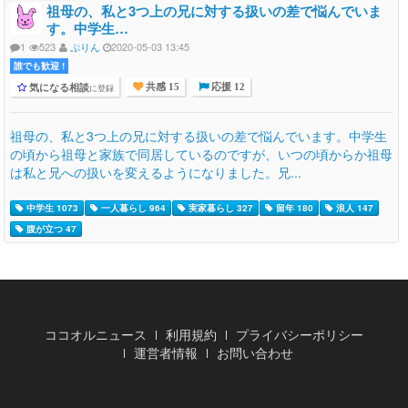
祖母の、私と3つ上の兄に対する扱いの差で悩んでいま
す。中学生…
1
523
ぷりん
2020-05-03 13:45
誰でも歓迎 !
気になる相談
に登録
共感 15
応援 12
祖母の、私と3つ上の兄に対する扱いの差で悩んでいます。中学生
の頃から祖母と家族で同居しているのですが、いつの頃からか祖母
は私と兄への扱いを変えるようになりました。兄...
中学生 1073
一人暮らし 964
実家暮らし 327
留年 180
浪人 147
腹が立つ 47
ココオルニュース
利用規約
プライバシーポリシー
運営者情報
お問い合わせ