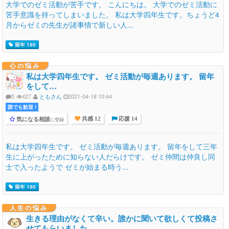
大学でのゼミ活動が苦手です。 こんにちは。 大学でのゼミ活動に
苦手意識を持ってしまいました。 私は大学四年生です。ちょうど4
月からゼミの先生が諸事情で新しい人...
留年 180
心の悩み
私は大学四年生です。 ゼミ活動が毎週あります。 留年
をして…
5
427
ともさん
2021-04-18 10:44
誰でも歓迎 !
気になる相談
に登録
共感 12
応援 14
私は大学四年生です。 ゼミ活動が毎週あります。 留年をして三年
生に上がったために知らない人だらけです。 ゼミ仲間は仲良し同
士で入ったようで ゼミが始まる時う...
留年 180
人生の悩み
生きる理由がなくて辛い。誰かに聞いて欲しくて投稿さ
せてもらいました