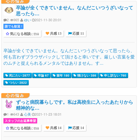
心の悩み
卒論が全くできていません。なんだこいつうざいなって
思ったら…
2
965
ゆい
2021-11-30 20:01
誰でも歓迎 !
気になる相談
に登録
共感 13
応援 11
卒論が全くできていません。なんだこいつうざいなって思ったら、
何も言わずブラウザバックして頂けると幸いです。厳しい言葉を愛
のムチと捉えられるメンタルではありません。す...
死にたい 2877
卒論 67
留年 180
情けない 386
申し訳ない 760
つらい 2822
心の悩み
ずっと病院暮らしです。私は高校生に入ったあたりから
精神的な…
1
643
心美
2021-11-23 18:01
スタッフのお返事希望
気になる相談
に登録
共感 14
応援 14