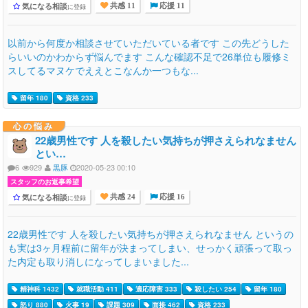
気になる相談
に登録
共感 11
応援 11
以前から何度か相談させていただいている者です この先どうした
らいいのかわからず悩んでます こんな確認不足で26単位も履修ミ
スしてるマヌケでええとこなんか一つもな...
留年 180
資格 233
心の悩み
22歳男性です 人を殺したい気持ちが押さえられなません
とい…
6
929
黒豚
2020-05-23 00:10
スタッフのお返事希望
気になる相談
に登録
共感 24
応援 16
22歳男性です 人を殺したい気持ちが押さえられなません というの
も実は3ヶ月程前に留年が決まってしまい、せっかく頑張って取っ
た内定も取り消しになってしまいました...
精神科 1432
就職活動 411
適応障害 333
殺したい 254
留年 180
怒り 880
火事 19
課題 309
面接 462
資格 233