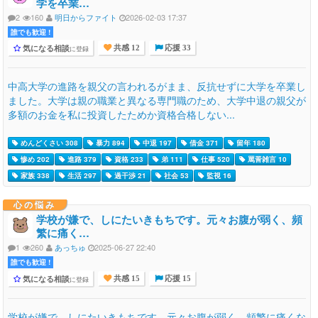
学を卒業…
2
160
明日からファイト
2026-02-03 17:37
誰でも歓迎 !
気になる相談
に登録
共感 12
応援 33
中高大学の進路を親父の言われるがまま、反抗せずに大学を卒業し
ました。大学は親の職業と異なる専門職のため、大学中退の親父が
多額のお金を私に投資したためか資格合格しない...
めんどくさい 308
暴力 894
中退 197
借金 371
留年 180
惨め 202
進路 379
資格 233
弟 111
仕事 520
罵詈雑言 10
家族 338
生活 297
過干渉 21
社会 53
監視 16
心の悩み
学校が嫌で、しにたいきもちです。元々お腹が弱く、頻
繁に痛く…
1
260
あっちゅ
2025-06-27 22:40
誰でも歓迎 !
気になる相談
に登録
共感 15
応援 15
学校が嫌で、しにたいきもちです。元々お腹が弱く、頻繁に痛くな