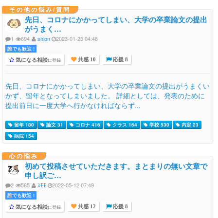
その他の悩み/質問
先日、コロナにかかってしまい、大学の卒業論文の提出
がうまく…
1
694
shion
2023-01-25 04:48
誰でも歓迎 !
気になる相談
に登録
共感 10
応援 8
先日、コロナにかかってしまい、大学の卒業論文の提出がうまくい
かず、留年となってしまいました。 詳細としては、発表のために
提出前日に一度大学へ行かなければならず...
留年 180
論文 31
コロナ 416
クラス 164
学校 530
内定 23
病院 154
心の悩み
初めて投稿させていただきます。まとまりの無い文章で
申し訳ご…
2
585
ｽﾓﾓ
2022-05-12 07:49
誰でも歓迎 !
気になる相談
に登録
共感 12
応援 8