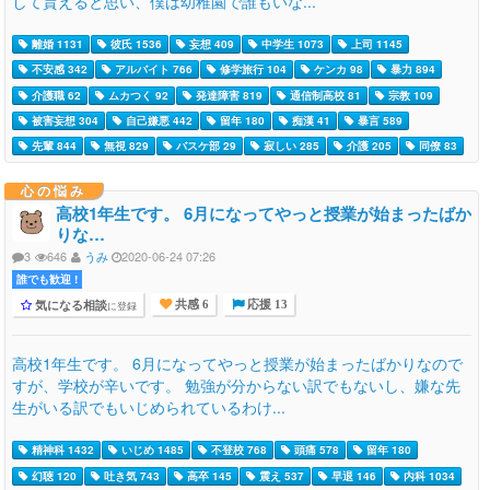
して貰えると思い、僕は幼稚園で誰もいな...
離婚 1131
彼氏 1536
妄想 409
中学生 1073
上司 1145
不安感 342
アルバイト 766
修学旅行 104
ケンカ 98
暴力 894
介護職 62
ムカつく 92
発達障害 819
通信制高校 81
宗教 109
被害妄想 304
自己嫌悪 442
留年 180
痴漢 41
暴言 589
先輩 844
無視 829
バスケ部 29
寂しい 285
介護 205
同僚 83
心の悩み
高校1年生です。 6月になってやっと授業が始まったばか
りな…
3
646
うみ
2020-06-24 07:26
誰でも歓迎 !
気になる相談
に登録
共感 6
応援 13
高校1年生です。 6月になってやっと授業が始まったばかりなので
すが、学校が辛いです。 勉強が分からない訳でもないし、嫌な先
生がいる訳でもいじめられているわけ...
精神科 1432
いじめ 1485
不登校 768
頭痛 578
留年 180
幻聴 120
吐き気 743
高卒 145
震え 537
早退 146
内科 1034