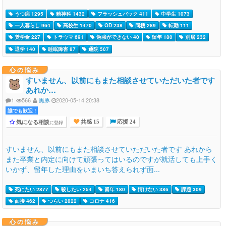
うつ病 1295
精神科 1432
フラッシュバック 411
中学生 1073
一人暮らし 964
高校生 1470
OD 238
同棲 289
転勤 111
奨学金 227
トラウマ 691
勉強ができない 40
留年 180
別居 232
退学 140
睡眠障害 87
通院 507
心の悩み
すいません、以前にもまた相談させていただいた者です
あれか…
1
566
黒豚
2020-05-14 20:38
誰でも歓迎 !
気になる相談
に登録
共感 15
応援 24
すいません、以前にもまた相談させていただいた者です あれから
また卒業と内定に向けて頑張ってはいるのですが就活しても上手く
いかず、留年した理由をいまいち答えられず面...
死にたい 2877
殺したい 254
留年 180
情けない 386
課題 309
面接 462
つらい 2822
コロナ 416
心の悩み