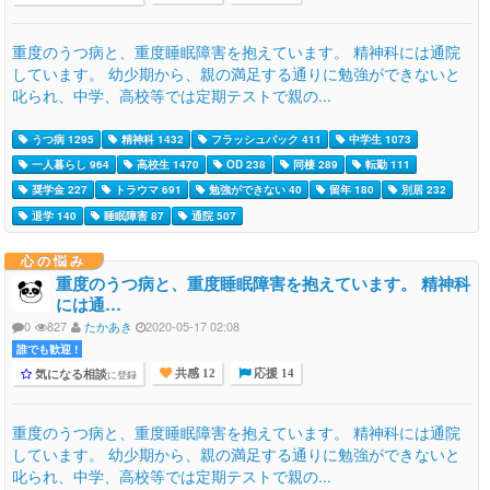
重度のうつ病と、重度睡眠障害を抱えています。 精神科には通院
しています。 幼少期から、親の満足する通りに勉強ができないと
叱られ、中学、高校等では定期テストで親の...
うつ病 1295
精神科 1432
フラッシュバック 411
中学生 1073
一人暮らし 964
高校生 1470
OD 238
同棲 289
転勤 111
奨学金 227
トラウマ 691
勉強ができない 40
留年 180
別居 232
退学 140
睡眠障害 87
通院 507
心の悩み
重度のうつ病と、重度睡眠障害を抱えています。 精神科
には通…
0
827
たかあき
2020-05-17 02:08
誰でも歓迎 !
気になる相談
に登録
共感 12
応援 14
重度のうつ病と、重度睡眠障害を抱えています。 精神科には通院
しています。 幼少期から、親の満足する通りに勉強ができないと
叱られ、中学、高校等では定期テストで親の...