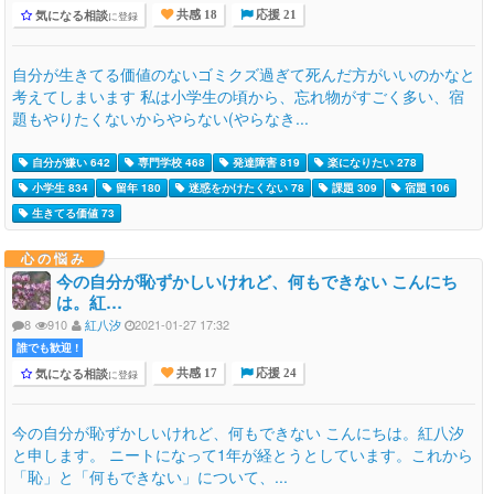
気になる相談
に登録
共感 18
応援 21
自分が生きてる価値のないゴミクズ過ぎて死んだ方がいいのかなと
考えてしまいます 私は小学生の頃から、忘れ物がすごく多い、宿
題もやりたくないからやらない(やらなき...
自分が嫌い 642
専門学校 468
発達障害 819
楽になりたい 278
小学生 834
留年 180
迷惑をかけたくない 78
課題 309
宿題 106
生きてる価値 73
心の悩み
今の自分が恥ずかしいけれど、何もできない こんにち
は。紅…
8
910
紅八汐
2021-01-27 17:32
誰でも歓迎 !
気になる相談
に登録
共感 17
応援 24
今の自分が恥ずかしいけれど、何もできない こんにちは。紅八汐
と申します。 ニートになって1年が経とうとしています。これから
「恥」と「何もできない」について、...