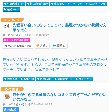
心療内科 1117
対人恐怖症 219
暴言 589
内科 1034
しんどい 1095
結婚 1063
心の悩み
先程言い合いになってしまい、整理がつかない状態で文
章を送ら…
1
537
ひー
2021-02-15 01:25
スタッフのお返事希望
気になる相談
に登録
共感 7
応援 11
先程言い合いになってしまい、整理がつかない状態で文章を送らせ
ていただきます。 社会人1年目で医療系のシステム開発のプログラ
マーをしています。 実家で暮らして...
休学 141
留年 180
医学部 33
管理栄養士 6
コロナ 416
心の悩み
自分が生きてる価値のないゴミクズ過ぎて死んだ方がい
いのかな…
1
827
いるか
2021-02-01 04:25
誰でも歓迎 !