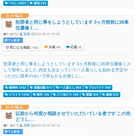
つらい 2822
資格 233
心の悩み
犯罪者と同じ事をしようとしています 3ヶ月程前に26単
位履修ミ…
3
762
黒豚
2020-06-07 00:25
誰でも歓迎 !
気になる相談
に登録
共感 14
応援 12
犯罪者と同じ事をしようとしています 3ヶ月程前に26単位履修ミス
して留年しました 内定も決まっていて一人暮らしも始める予定や
ったのに留年のせいで何もかも台無しに...
精神科 1432
就職活動 411
一人暮らし 964
アルバイト 766
イライラ 1338
留年 180
八つ当たり 186
課題 309
資格 233
心の悩み
以前から何度か相談させていただいている者です この先
どうし…
1
478
黒豚
2020-05-30 00:16
誰でも歓迎 !