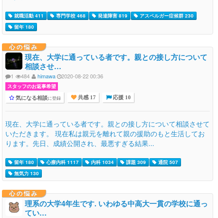
就職活動 411
専門学校 468
発達障害 819
アスペルガー症候群 230
留年 180
心の悩み
現在、大学に通っている者です。親との接し方について
相談させ…
1
484
himawa
2020-08-22 00:36
スタッフのお返事希望
気になる相談
に登録
共感 17
応援 10
現在、大学に通っている者です。親との接し方について相談させて
いただきます。 現在私は親元を離れて親の援助のもと生活してお
ります。先日、成績公開され、最悪すぎる結果...
留年 180
心療内科 1117
内科 1034
課題 309
通院 507
無気力 130
心の悩み
理系の大学4年生です. いわゆる中高大一貫の学校に通っ
てい…