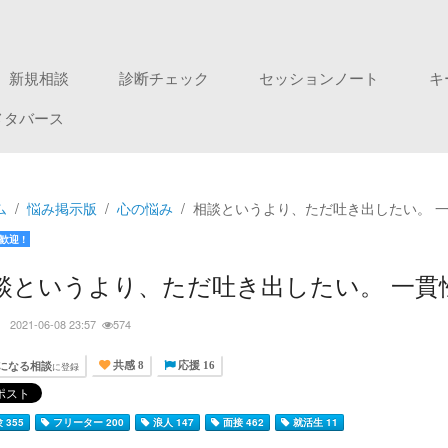
新規相談
診断チェック
セッションノート
キ
メタバース
ム
悩み掲示版
心の悩み
相談というより、ただ吐き出したい。 
歓迎 !
談というより、ただ吐き出したい。 一貫
ン
2021-06-08 23:57
574
になる相談
に登録
共感 8
応援 16
 355
フリーター 200
浪人 147
面接 462
就活生 11