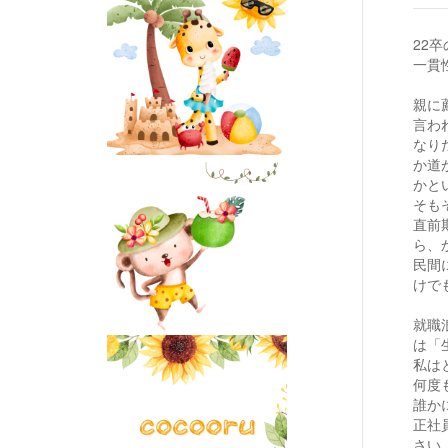
22
一貫
親に
言わ
なり
か道
かと
そも
直前
ら、
民間
けで
就職
は「
私は
何度
誰か
正社
さい