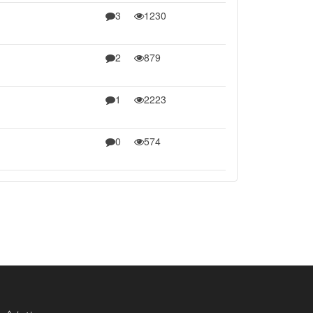
3
1230
2
879
1
2223
0
574