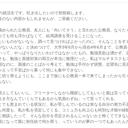
卒の就活生です。吐き出したいので初投稿します。
性のない内容かもしれませんが、ご容赦ください。
薦められた公務員。友人にも「向いてそう」と言われた公務員。なりた
れても何も浮かばなくて、結局講座を受けることになった。
たいものがないなら、調べて見つければよかったのに、そんなことをす
がないんだな」と決めつけて、大学3年6月から現在4年6月まで、公務
いって、やっぱりなりたいわけではなかったもの。勉強意欲は湧かず、
そも、勉強と面接対策の両立が本当に無理だった。私はマルチタスクも
期なのに、面接のことばかり考えて、勉強は手付かず状態。志望先に見
かえって不安ばかり募って何にも集中できない。
に切り替えようにも、ここまで仮にも公務員一本で来てしまったから引
もない。
浪人してもいいし、フリーターしながら職探ししてもいいと親は言って
生き方なんていくらでもあるから気負わずね」って笑ってくれる。
とても恵まれている状況だ。私が苦しんでいるのは単なる自分の努力不
も何度も、私が私を否定してくる。コミュ力も向上心も特別な才能や経
に相談したって、そんな自分を否定されるんじゃないかと怖くてできな
員になって親に初任給で何か買う、っていうのが夢の一つでもあったん
。