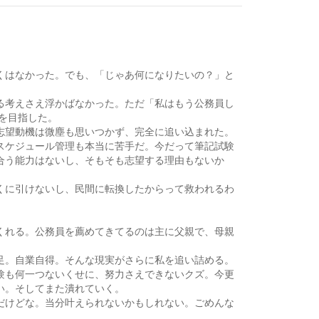
くはなかった。でも、「じゃあ何になりたいの？」と
る考えさえ浮かばなかった。ただ「私はもう公務員し
員を目指した。
志望動機は微塵も思いつかず、完全に追い込まれた。
スケジュール管理も本当に苦手だ。今だって筆記試験
合う能力はないし、そもそも志望する理由もないか
くに引けないし、民間に転換したからって救われるわ
くれる。公務員を薦めてきてるのは主に父親で、母親
足。自業自得。そんな現実がさらに私を追い詰める。
験も何一つないくせに、努力さえできないクズ。今更
い。そしてまた潰れていく。
だけどな。当分叶えられないかもしれない。ごめんな