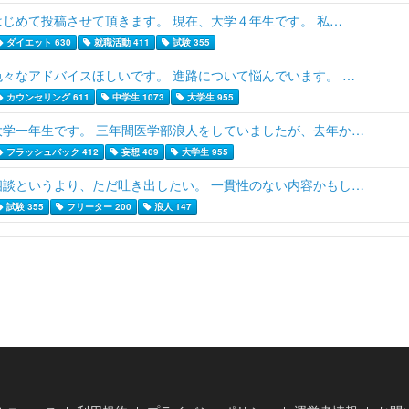
はじめて投稿させて頂きます。 現在、大学４年生です。 私…
ダイエット 630
就職活動 411
試験 355
色々なアドバイスほしいです。 進路について悩んでいます。 …
カウンセリング 611
中学生 1073
大学生 955
大学一年生です。 三年間医学部浪人をしていましたが、去年か…
フラッシュバック 412
妄想 409
大学生 955
相談というより、ただ吐き出したい。 一貫性のない内容かもし…
試験 355
フリーター 200
浪人 147