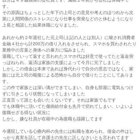
す。
その原因はちょっとした年下の上司との意見や考えのほつれから次
第に人間関係のストレスになり仕事を突発などのと休むようになり
上長と相談した結果休職になりました。
あれから約２年退社した元上司(上記の人とは別人）に唆され消費者
金融４社から計200万の借り入れをさせられ、スマホを買わされたり
業務中の言葉と身体への暴力に悩みました
退職していって返すと言われたスマホ代は好意で使ってたと返金突
っぱねられ、返済は家族の支援によって今月に完了しました
しかしこの借金は本来であれば身代わりで自分の意志ではなく、家
族には元上司の報復による恐怖から自分で借りたことにしてありま
す。
この件で家族とは深い溝ができてしまい、自身も部屋に電気もつけ
ずに引きこもり状態になってしまいました
正直言って誰とも会いたくないです、それは家族でもです
でも休職中に頂いてた傷病給付金も先月で切れてしまい、いよいよ
復職せざる得ない状況に
しかし、嫌な社員が在籍中の為復職も躊躇してます
今通院している心療内科の先生には転職を進められ、借金の件はし
っかり真実を話して弁護士の先生に託しなさいとも言われてます