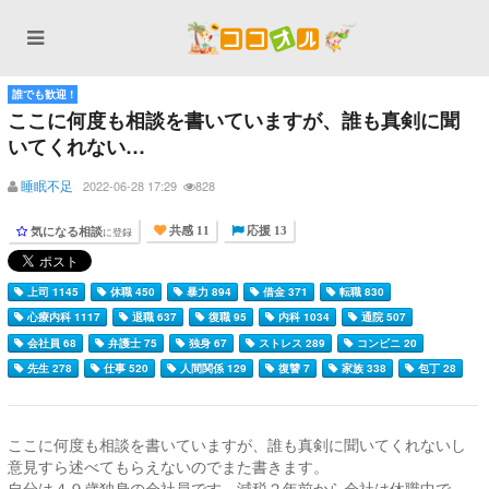
誰でも歓迎 !
ここに何度も相談を書いていますが、誰も真剣に聞
いてくれない…
睡眠不足
2022-06-28 17:29
828
気になる相談
に登録
共感 11
応援 13
上司 1145
休職 450
暴力 894
借金 371
転職 830
心療内科 1117
退職 637
復職 95
内科 1034
通院 507
会社員 68
弁護士 75
独身 67
ストレス 289
コンビニ 20
先生 278
仕事 520
人間関係 129
復讐 7
家族 338
包丁 28
ここに何度も相談を書いていますが、誰も真剣に聞いてくれないし
意見すら述べてもらえないのでまた書きます。
自分は４９歳独身の会社員です、減税２年前から会社は休職中で