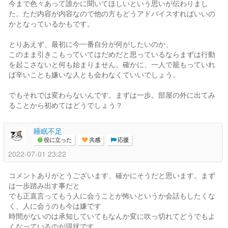
今まで色々あって誰かに聞いてほしいという思いが伝わりまし
た。ただ内容が内容なので他の方もどうアドバイスすればいいの
かとなっているかもです。
とりあえず、最初に今一番自分が何がしたいのか、
このまま引きこもっていてはだめだと思っているならまずは行動
を起こさないと何も始まりません。確かに、一人で籠もっていれ
ば辛いことも嫌いな人とも会わなくていいでしょう。
でもそれでは変わらないんです。まずは一歩。部屋の外に出てみ
ることから初めてはどうでしょう？
睡眠不足
役に立った
共感
応援
2022-07-01 23:22
コメントありがとうございます、確かにそうだと思います。まず
は一歩踏み出す事だと
でも正直言ってもう人に会うことが怖いというか会話もしたくな
く、人に会うのも今は嫌です
時間がないのは承知していてもなんか変に吹っ切れてどうでもよ
くなっているのが現状です