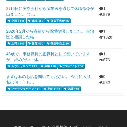
3月5日に突然会社から産業医を通じて休職命令が
1
出ました。 で…
879
上司 1145
休職 450
傷病手当金 26
2020年2月から療養から職場復帰しました。 主治
1
医と相談した結…
1028
上司 1145
休職 450
傷病手当金 26
48歳で。事務職員の正職員として働いています
1
が、辞めたい・休…
676
カウンセリング 611
休職 450
アルバイト 766
まずは私のお話を聞いてください。 今月に入り、
0
私は何十年も…
582
フラッシュバック 411
上司 1145
休職 450