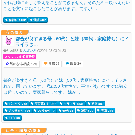
かれた時に正しく答えることができません。そのため一度伝えたい
ことを文字に起こしたことがあります。ですが、...
精神科 1432
通院 507
心の悩み
都合が良すぎる母（60代）と妹（30代．家庭持ち）にイ
ライラさ…
8
568
みずいろ
2024-08-03 01:33
スタッフのお返事希望
気になる相談
に登録
共感 20
応援 20
都合が良すぎる母（60代）と妹（30代．家庭持ち）にイライラさ
れて、困っています。 私は30代女性で、事情があってすぐに独立
は難しいので、実家暮らしです。 妹が...
パニック 755
実家暮らし 327
イライラ 1339
怒り 880
八つ当たり 186
30代女性 17
60代 25
通院 507
実家 213
30代 33
仕事・職場の悩み