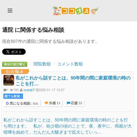
通院 に関係する悩み相談
現在507件の通院に関係する悩み相談があります。
閲覧数順
コメント数順
表示の並び替え
心の悩み
私がこれから話すことは、50年間の間に家庭環境の時の
ことを打…
1
180
oranje7
2026-01-17 13:37
誰でも歓迎 !
気になる相談
に登録
共感 13
応援 55
私がこれから話すことは、50年間の間に家庭環境の時のことを打
ち明けます。 私が、幼少期の頃のことで、夜、夜中に、両親が大
喧嘩を始めて、だんだん大騒ぎまで拡大していっ...