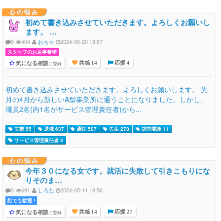
心の悩み
初めて書き込みさせていただきます。よろしくお願いし
ます。 …
5
404
おちゃ
2024-05-20 13:57
スタッフのお返事希望
気になる相談
に登録
共感 14
応援 4
初めて書き込みさせていただきます。よろしくお願いします。 先
月の4月から新しいA型事業所に通うことになりました。しかし、
職員2名(内1名がサービス管理責任者)から...
失業 55
退職 637
通院 507
先生 278
訪問看護 11
サービス管理責任者 3
心の悩み
今年３０になる女です。就活に失敗して引きこもりにな
りそのま…
3
691
しろた
2024-05-11 18:56
誰でも歓迎 !
気になる相談
に登録
共感 14
応援 27