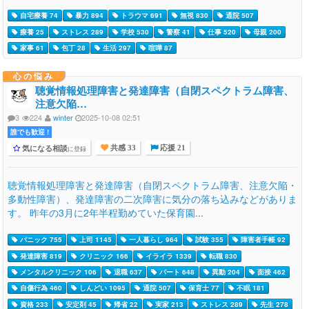
自宅療養 74
暴力 894
トラウマ 691
無視 830
通院 507
療養 25
ストレス 289
学校 530
警察 41
仕事 520
母親 200
家事 61
包丁 28
生活 297
喧嘩 87
心の悩み
聴覚情報処理障害と発達障害（自閉スペクトラム障害、
注意欠陥…
3
224
winter
2025-10-08 02:51
誰でも歓迎 !
気になる相談
に登録
共感 33
応援 21
聴覚情報処理障害と発達障害（自閉スペクトラム障害、注意欠陥・
多動性障害）、発達障害の二次障害に気分の落ち込みなどがありま
す。 昨年の3月に2年半程勤めていた保育園...
パニック 755
上司 1145
一人暮らし 964
試験 355
障害者手帳 92
発達障害 819
クリニック 166
イライラ 1339
転職 830
メンタルクリニック 106
退職 637
パート 648
異動 204
面接 462
自傷行為 460
しんどい 1095
通院 507
保育士 77
不眠 181
資格 233
安定剤 45
帰省 22
実家 213
ストレス 289
先生 278