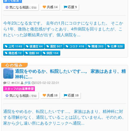
誰でも歓迎 !
気になる相談
に登録
共感 14
応援 9
今年23になる女です。 去年の1月にコロナになりました。 そこか
ら1年、微熱と倦怠感がずっとあり、4件病院を回りましたが、こ
れといった診断結果が出ず、個人病院を...
上司 1145
後遺症 64
通院 507
コロナ 416
職場 203
仕事 520
倦怠感 12
信頼 30
病院 154
心の悩み
通院をやめるか、転院したいです…。 家族はあまり、精
神科に…
12
434
夕張
2025-02-02 22:01
スタッフのお返事希望
気になる相談
に登録
共感 10
応援 10
通院をやめるか、転院したいです…。 家族はあまり、精神科に対
する理解がなく、通院していることは話していません。そのため、
家から少し遠い所にあるクリニックへ通院...