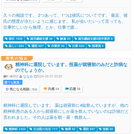
久々の相談です。 2つあって、1つは彼氏についてです。 最近、彼
氏の態度が冷たいように感じます。 私が会いたいって言っても、
仕事忙しいから無理。とか、仕事で疲...
彼氏 1536
就労継続支援 36
解雇 55
就労継続支援A型作業所 9
寂しい 285
通院 507
作業所 45
仕事 520
指導員 4
病気の悩み
精神科に通院しています。投薬が就寝前のみだと詐病な
のでしょうか。
6
502
ななみ
2024-05-31 23:20
誰でも歓迎 !
気になる相談
に登録
共感 14
応援 56
精神科に通院しています。 薬は就寝前に4錠飲んでいますが、他の
精神疾患のある人から就寝前にしか薬を飲んでいないのは詐病だと
言われました。その人は薬を朝・昼・晩飲ん...
精神科 1432
主治医の先生 117
侮辱 52
通院 507
信頼 30