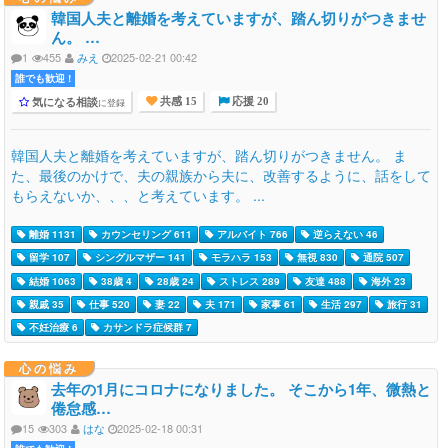
韓国人夫と離婚を考えていますが、踏ん切りがつきませ
ん。 …
1
455
みえ
2025-02-21 00:42
誰でも歓迎 !
気になる相談
に登録
共感 15
応援 20
韓国人夫と離婚を考えていますが、踏ん切りがつきません。 ま
た、最後のかけで、夫の親族から夫に、改善するように、話をして
もらえないか、、、と考えています。 ...
離婚 1131
カウンセリング 611
アルバイト 766
逆らえない 46
留学 107
シングルマザー 141
モラハラ 153
無視 830
通院 507
結婚 1063
38歳 4
28歳 24
ストレス 289
友達 488
海外 23
親戚 35
仕事 520
妻 22
夫 171
家事 61
生活 297
旅行 31
不妊治療 6
カサンドラ症候群 7
心の悩み
去年の1月にコロナになりました。 そこから1年、微熱と
倦怠感…
15
303
はな
2025-02-18 00:31