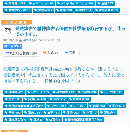
精神科 1432
クリニック 166
メンタルクリニック 106
通院 507
就労移行支援 13
休憩時間 7
家族 338
病院 154
障害者雇用 15
病気の悩み
発達障害で精神障害者保健福祉手帳を取得するか、迷っ
ています…
5
530
winter
2024-12-20 21:51
誰でも歓迎 !
気になる相談
に登録
共感 14
応援 9
発達障害で精神障害者保健福祉手帳を取得するか、迷っています。
聴覚過敏や日常生活をする上で困っているからです。 他人に聴覚
過敏の事を話すと、「精神的な原因でです...
過呼吸 520
パニック 755
発達障害 819
小学生 834
トラウマ 691
眠気 133
自傷行為 460
通院 507
聴覚過敏 10
精神障害者保健福祉手帳 6
クラス 164
先生 278
職場 203
学校 530
不安 392
家族 338
心配 188
生活 297
体育 18
運動会 4
睡眠導入剤 4
福祉 6
体育祭 5
聴覚情報処理障害(APD) 6
心の悩み