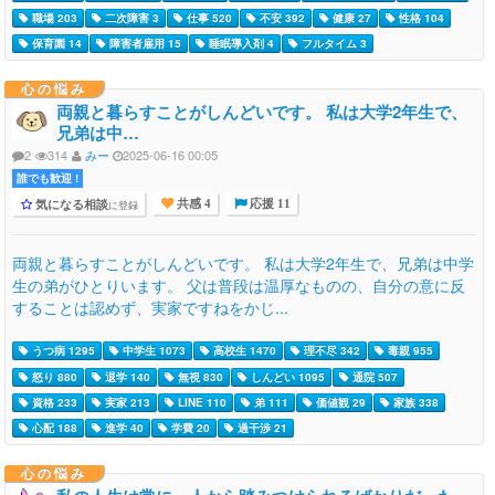
職場 203
二次障害 3
仕事 520
不安 392
健康 27
性格 104
保育園 14
障害者雇用 15
睡眠導入剤 4
フルタイム 3
心の悩み
両親と暮らすことがしんどいです。 私は大学2年生で、
兄弟は中…
2
314
みー
2025-06-16 00:05
誰でも歓迎 !
気になる相談
に登録
共感 4
応援 11
両親と暮らすことがしんどいです。 私は大学2年生で、兄弟は中学
生の弟がひとりいます。 父は普段は温厚なものの、自分の意に反
することは認めず、実家ですねをかじ...
うつ病 1295
中学生 1073
高校生 1470
理不尽 342
毒親 955
怒り 880
退学 140
無視 830
しんどい 1095
通院 507
資格 233
実家 213
LINE 110
弟 111
価値観 29
家族 338
心配 188
進学 40
学費 20
過干渉 21
心の悩み