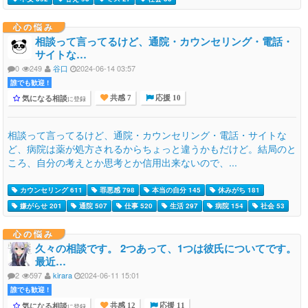
心の悩み
相談って言ってるけど、通院・カウンセリング・電話・
サイトな…
0
249
谷口
2024-06-14 03:57
誰でも歓迎 !
気になる相談
に登録
共感 7
応援 10
相談って言ってるけど、通院・カウンセリング・電話・サイトな
ど、病院は薬が処方されるからちょっと違うかもだけど。結局のと
ころ、自分の考えとか思考とか信用出来ないので、...
カウンセリング 611
罪悪感 798
本当の自分 145
休みがち 181
嫌がらせ 201
通院 507
仕事 520
生活 297
病院 154
社会 53
心の悩み
久々の相談です。 2つあって、1つは彼氏についてです。
最近…
2
597
kirara
2024-06-11 15:01
誰でも歓迎 !
気になる相談
に登録
共感 12
応援 11