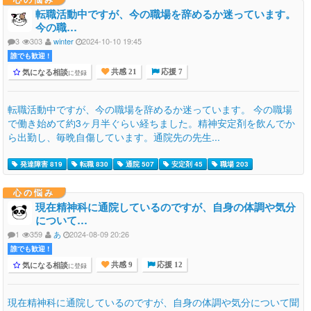
転職活動中ですが、今の職場を辞めるか迷っています。
今の職…
3
303
winter
2024-10-10 19:45
誰でも歓迎 !
気になる相談
に登録
共感 21
応援 7
転職活動中ですが、今の職場を辞めるか迷っています。 今の職場
で働き始めて約3ヶ月半ぐらい経ちました。精神安定剤を飲んでか
ら出勤し、毎晩自傷しています。通院先の先生...
発達障害 819
転職 830
通院 507
安定剤 45
職場 203
心の悩み
現在精神科に通院しているのですが、自身の体調や気分
について…
1
359
あ
2024-08-09 20:26
誰でも歓迎 !
気になる相談
に登録
共感 9
応援 12
現在精神科に通院しているのですが、自身の体調や気分について聞