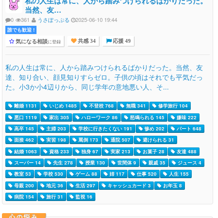
私の人生は常に、人から踏みつけられるばかりだった。
当然、友…
0
361
うさぽっぷる
2025-06-10 19:44
誰でも歓迎 !
気になる相談
に登録
共感 34
応援 49
私の人生は常に、人から踏みつけられるばかりだった。当然、友
達、知り合い、顔見知りすらゼロ。子供の頃はそれでも平気だっ
た。小3か小4辺りから、同じ学年の意地悪い人、そ...
離婚 1131
いじめ 1485
不登校 768
無職 341
修学旅行 104
悪口 1119
家出 305
ハローワーク 86
怒鳴られる 145
嫌味 222
高卒 145
主婦 203
学校に行きたくない 191
惨め 202
パート 648
面接 462
実習 198
罵倒 173
通院 507
避けられる 31
結婚 1063
資格 233
独身 67
実家 213
お菓子 28
友達 488
スーパー 14
先生 278
授業 130
世間体 9
親戚 35
ジュース 4
教室 53
学校 530
ゲーム 88
姉 117
仕事 520
人生 155
母親 200
地元 36
生活 297
キャッシュカード 3
お年玉 8
病院 154
旅行 31
監視 16
心の悩み