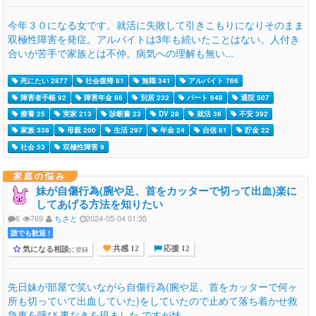
今年３０になる女です。就活に失敗して引きこもりになりそのまま
双極性障害を発症。アルバイトは3年も続いたことはない。人付き
合いが苦手で家族とは不仲。病気への理解も無い...
死にたい 2877
社会復帰 81
無職 341
アルバイト 766
障害者手帳 92
障害年金 86
別居 232
パート 648
通院 507
療養 25
実家 213
診断書 23
DV 28
就活 36
不安 392
家族 338
母親 200
生活 297
年金 24
自信 81
貯金 22
社会 53
双極性障害 9
家庭の悩み
妹が自傷行為(腕や足、首をカッターで切って出血)楽に
してあげる方法を知りたい
6
769
ちさと
2024-05-04 01:35
誰でも歓迎 !
気になる相談
に登録
共感 12
応援 12
先日妹が部屋で笑いながら自傷行為(腕や足、首をカッターで何ヶ
所も切っていて出血していた)をしていたので止めて落ち着かせ救
急車を呼び 事なきを得ました ですが妹...