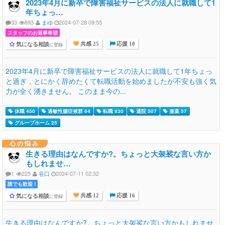
2023年4月に新卒で障害福祉サービスの法人に就職して1
年ちょっ…
33
893
まゆ
2024-07-28 09:55
スタッフのお返事希望
気になる相談
に登録
共感 25
応援 10
2023年4月に新卒で障害福祉サービスの法人に就職して1年ちょっ
と過ぎ，とにかく辞めたくて転職活動を始めましたが不安も強く気
力が全く湧きません。 このまま今の...
休職 450
過敏性腸症候群 64
転職 830
通院 507
服薬 57
グループホーム 25
心の悩み
生きる理由はなんですか?。ちょっと大袈裟な言い方か
もしれませ…
1
225
谷口
2024-07-11 02:32
誰でも歓迎 !
気になる相談
に登録
共感 12
応援 16
生きる理由はなんですか?。ちょっと大袈裟な言い方かもしれませ