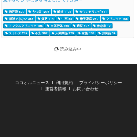
過呼吸 520
うつ病 1295
離婚 1131
カウンセリング 611
相談できない 356
貧乏 114
中卒 53
母子家庭 259
クリニック 166
メンタルクリニック 106
自傷行為 460
通院 507
救急車 12
ストレス 289
不安 392
人間関係 129
家族 338
お風呂 34
読み込み中
ココオルニュース
利用規約
プライバシーポリシー
運営者情報
お問い合わせ