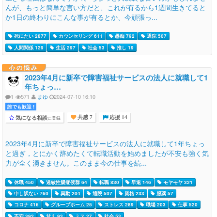
んが、もっと簡単な言い方だと、これが有るから1週間生きてると
か1日の終わりにこんな事が有るとか、今頑張っ...
死にたい 2877
カウンセリング 611
愚痴 792
通院 507
人間関係 129
生活 297
社会 53
推し 19
心の悩み
2023年4月に新卒で障害福祉サービスの法人に就職して1
年ちょっ…
1
571
まゆ
2024-07-10 16:10
誰でも歓迎 !
気になる相談
に登録
共感 7
応援 14
2023年4月に新卒で障害福祉サービスの法人に就職して1年ちょっ
と過ぎ，とにかく辞めたくて転職活動を始めましたが不安も強く気
力が全く湧きません。このまま今の仕事を続...
休職 450
過敏性腸症候群 64
転職 830
早退 146
モヤモヤ 321
申し訳ない 760
異動 204
通院 507
資格 233
服薬 57
コロナ 416
グループホーム 25
ストレス 289
職場 203
仕事 520
不安 392
甘え 93
ミス 27
社会 53