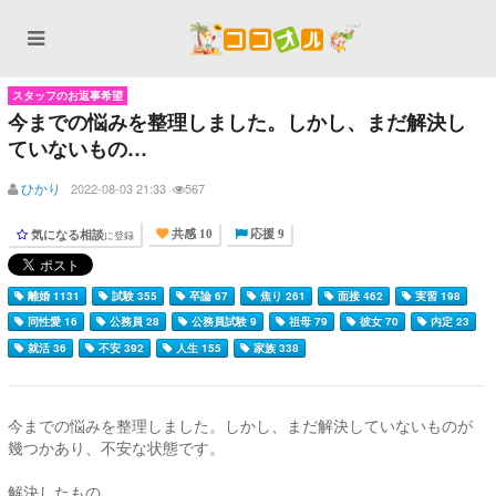
スタッフのお返事希望
今までの悩みを整理しました。しかし、まだ解決し
ていないもの…
ひかり
2022-08-03 21:33
567
気になる相談
に登録
共感 10
応援 9
離婚 1131
試験 355
卒論 67
焦り 261
面接 462
実習 198
同性愛 16
公務員 28
公務員試験 9
祖母 79
彼女 70
内定 23
就活 36
不安 392
人生 155
家族 338
今までの悩みを整理しました。しかし、まだ解決していないものが
幾つかあり、不安な状態です。
解決したもの