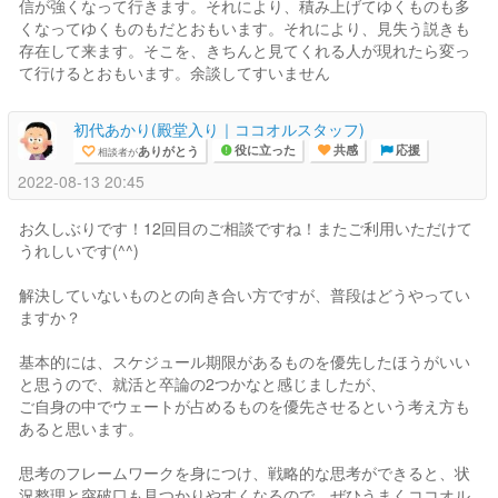
信が強くなって行きます。それにより、積み上げてゆくものも多
くなってゆくものもだとおもいます。それにより、見失う説きも
存在して来ます。そこを、きちんと見てくれる人が現れたら変っ
て行けるとおもいます。余談してすいません
初代あかり(殿堂入り｜ココオルスタッフ)
ありがとう
相談者が
役に立った
共感
応援
2022-08-13 20:45
お久しぶりです！12回目のご相談ですね！またご利用いただけて
うれしいです(^^)
解決していないものとの向き合い方ですが、普段はどうやってい
ますか？
基本的には、スケジュール期限があるものを優先したほうがいい
と思うので、就活と卒論の2つかなと感じましたが、
ご自身の中でウェートが占めるものを優先させるという考え方も
あると思います。
思考のフレームワークを身につけ、戦略的な思考ができると、状
況整理と突破口も見つかりやすくなるので、ぜひうまくココオル