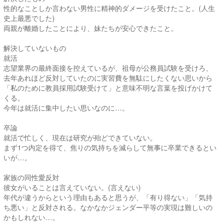
性的なことしか言わない男性に精神的ダメージを受けたこと。(人生
史上最悪でした)
両親が離婚したことにより、妹たちが安心できたこと。
解決していないもの
就活
志望業界の最終面接を控えているが、祖母が公務員試験を受けろ、
去年あれほど反対していたのに実習費を無駄にしたくない思いから
「私のために教員採用試験受けて」と意味不明な言葉を投げかけて
くる。
今年は就活に集中したい思いなのに…。
卒論
就活で忙しく、現在は研究が殆どできていない。
まず1つ内定を得て、焦りの気持ちを減らして無事に卒業できるとい
いが…。
家族の同性愛反対
彼女がいることは言えていない。(言えない)
年代が違うからという理由もあると思うが、「有り得ない」「気持
ち悪い」と反対される。なかなかジェンダー平等の実現は難しいの
かもしれない…。