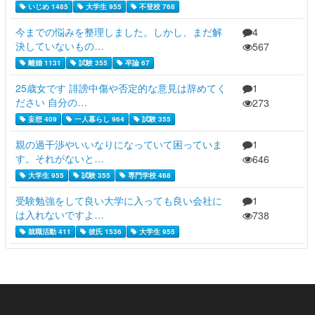
いじめ 1485
大学生 955
不登校 768
今までの悩みを整理しました。しかし、まだ解
4
決していないもの…
567
離婚 1131
試験 355
卒論 67
25歳女です 誹謗中傷や否定的な意見は辞めてく
1
ださい 自分の…
273
妄想 409
一人暮らし 964
試験 355
親の過干渉やいいなりになっていて困っていま
1
す。それがないと…
646
大学生 955
試験 355
専門学校 468
受験勉強をして良い大学に入っても良い会社に
1
は入れないですよ…
738
就職活動 411
彼氏 1536
大学生 955