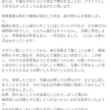
あとは、不倫をされた上に子供まで奪われることが、プライドとし
て許せなかったところもあるのだと思います。
無事親権も取れて離婚が成立した矢先、彼の胃がんが発覚しまし
た。
離婚が成立したら旅行に行こうと話していたのですが、その旅行の1
週間前の話でした。もちろん旅行はキャンセルし、治療に専念しま
した。早期発見の甲斐もあり、一旦完治しました。（とはいえ数か
月はかかっています）
デザイン業にシフトしてから、毎日深夜まで働くことが多く、睡眠
時間も十分に取れず、休日なんて滅多にない状況でした。この時
に、それでも全部背負おうとする彼だったため、お願いだからもっ
と自分のことを大切にしてほしいと懇願し、元嫁に子供をもっと預
かってもらえるようお願いした方がいいと伝えました。
でも、前述したとおり、元嫁はお察しの人間なので、まともに話し
合うこともできず、それであれば元嫁の両親に相談してみたらどう
かと打診もしました。
結果、預かるにしても年金暮らしだから…云々と濁され、
最終的には元嫁とやり直してくれないかといわれる始末だったよう
で、
さすがの彼もこれには怒りを示して終わったようですが。