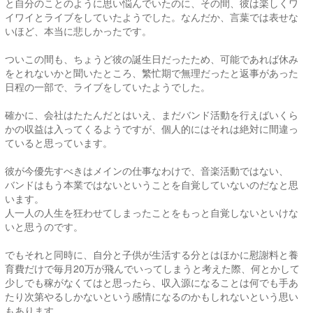
と自分のことのように思い悩んでいたのに、その間、彼は楽しくワ
イワイとライブをしていたようでした。なんだか、言葉では表せな
いほど、本当に悲しかったです。
ついこの間も、ちょうど彼の誕生日だったため、可能であれば休み
をとれないかと聞いたところ、繁忙期で無理だったと返事があった
日程の一部で、ライブをしていたようでした。
確かに、会社はたたんだとはいえ、まだバンド活動を行えばいくら
かの収益は入ってくるようですが、個人的にはそれは絶対に間違っ
ていると思っています。
彼が今優先すべきはメインの仕事なわけで、音楽活動ではない、
バンドはもう本業ではないということを自覚していないのだなと思
います。
人一人の人生を狂わせてしまったことをもっと自覚しないといけな
いと思うのです。
でもそれと同時に、自分と子供が生活する分とはほかに慰謝料と養
育費だけで毎月20万が飛んでいってしまうと考えた際、何とかして
少しでも稼がなくてはと思ったら、収入源になることは何でも手あ
たり次第やるしかないという感情になるのかもしれないという思い
もあります。