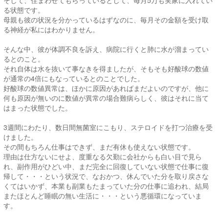
そして、住まわせてもらっているとして、毎月5万も実家に入れてい
る状態です。
母親も彼の状況を分かっているはずなのに、毎月その金額を受け取
る神経が私にはわかりません。
そんな中、彼が体調不良を訴え、病院に行くと肺に水が溜まってい
るとのこと。
それ自体は水を抜いて事なきを得ましたが、そもそも好酸球の数値
が通常の4倍にもなっているとのことでした。
好酸球の数値異常は、ほかに原因があればまだよいのですが、他に
何も原因が無いのに数値が異常の場合難病らしく、彼はそれに当て
はまった状態でした。
3週間にわたり、数日間無菌室にこもり、ステロイドを打つ治療を受
けました。
その間もちろん仕事はできず、まだ有休も使えない状態です。
理由は仕方ないにせよ、度重なる欠勤に会社からも白い目で見ら
れ、副作用がひどい中、まだ完全に回復していない状態で仕事に復
帰して・・・という状況で、なおかつ、休んでいた分を取り戻さな
くてはいかず、本業も副業もたまっていた分の仕事に追われ、結局
またほとんど睡眠の無い生活に・・・という悪循環になっていま
す。