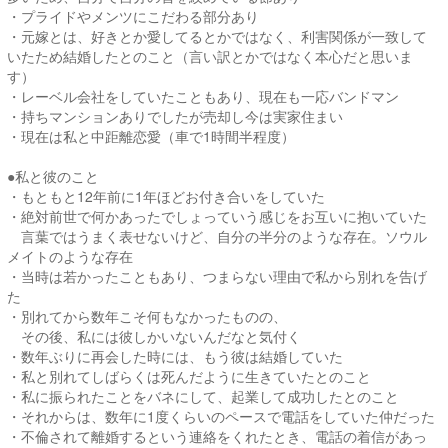
・プライドやメンツにこだわる部分あり
・元嫁とは、好きとか愛してるとかではなく、利害関係が一致して
いたため結婚したとのこと（言い訳とかではなく本心だと思いま
す）
・レーベル会社をしていたこともあり、現在も一応バンドマン
・持ちマンションありでしたが売却し今は実家住まい
・現在は私と中距離恋愛（車で1時間半程度）
●私と彼のこと
・もともと12年前に1年ほどお付き合いをしていた
・絶対前世で何かあったでしょっていう感じをお互いに抱いていた
言葉ではうまく表せないけど、自分の半分のような存在。ソウル
メイトのような存在
・当時は若かったこともあり、つまらない理由で私から別れを告げ
た
・別れてから数年こそ何もなかったものの、
その後、私には彼しかいないんだなと気付く
・数年ぶりに再会した時には、もう彼は結婚していた
・私と別れてしばらくは死んだように生きていたとのこと
・私に振られたことをバネにして、起業して成功したとのこと
・それからは、数年に1度くらいのペースで電話をしていた仲だった
・不倫されて離婚するという連絡をくれたとき、電話の着信があっ