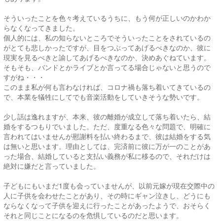
そういったことを色々考えているうちに、もう何が正しいのかわか
らなくなってきました。
個人的には、私の知らないところでそういったことをされているの
がとても悲しかったですが、目をつぶってあげるべきなのか、彼に
現実を見るべきと諭してあげるべきなのか、決めあぐねています。
そもそも、バンドとかライブとか言ってる場合じゃないと思うので
すがね・・・
このまま私が何も言わなければ、コロナ禍も落ち着いてきているの
で、本業を犠牲にしてでも音楽活動をしていきそうな勢いです。
少し話は逸れますが、本来、彼の離婚が成立して落ち着いたら、結
婚をするつもりでいました。ただ、度重なる色々な問題で、明確に
言われてはいませんが慰謝料を払い終わるまで、彼は結婚をする気
は無いと思います。理由としては、完済前に彼に万が一のことがあ
った場合、結婚していると支払い義務が私に移るので、それだけは
絶対に嫌だと言っていました。
子どもにもいまだ1度も会っていませんが、以前元嫁が現在交際中の
人に子供を会わせたことがあり、その時にギャン泣きし、どうにも
ならなくなって子供を迎えに行ったことがあったようで、おそらく
それと同じことになるのを危惧しているのだと思います。