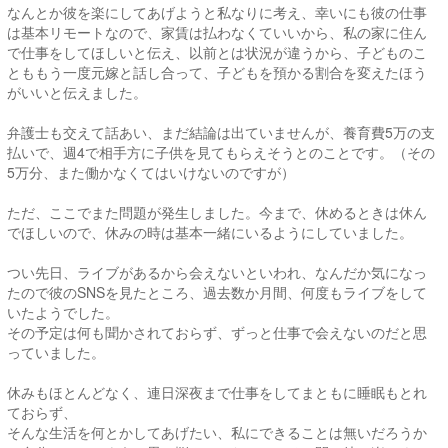
なんとか彼を楽にしてあげようと私なりに考え、幸いにも彼の仕事
は基本リモートなので、家賃は払わなくていいから、私の家に住ん
で仕事をしてほしいと伝え、以前とは状況が違うから、子どものこ
とももう一度元嫁と話し合って、子どもを預かる割合を変えたほう
がいいと伝えました。
弁護士も交えて話あい、まだ結論は出ていませんが、養育費5万の支
払いで、週4で相手方に子供を見てもらえそうとのことです。（その
5万分、また働かなくてはいけないのですが）
ただ、ここでまた問題が発生しました。今まで、休めるときは休ん
でほしいので、休みの時は基本一緒にいるようにしていました。
つい先日、ライブがあるから会えないといわれ、なんだか気になっ
たので彼のSNSを見たところ、過去数か月間、何度もライブをして
いたようでした。
その予定は何も聞かされておらず、ずっと仕事で会えないのだと思
っていました。
休みもほとんどなく、連日深夜まで仕事をしてまともに睡眠もとれ
ておらず、
そんな生活を何とかしてあげたい、私にできることは無いだろうか