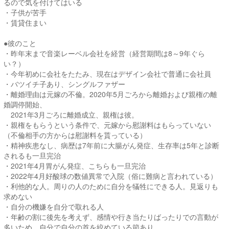
るので気を付けてはいる
・子供が苦手
・賃貸住まい
●彼のこと
・昨年末まで音楽レーベル会社を経営（経営期間は8～9年ぐら
い？）
・今年初めに会社をたたみ、現在はデザイン会社で普通に会社員
・バツイチ子あり、シングルファザー
・離婚理由は元嫁の不倫。2020年5月ごろから離婚および親権の離
婚調停開始、
2021年3月ごろに離婚成立、親権は彼。
・親権をもらうという条件で、元嫁から慰謝料はもらっていない
（不倫相手の方からは慰謝料を貰っている）
・精神疾患なし、病歴は7年前に大腸がん発症、生存率は5年と診断
されるも一旦完治
・2021年4月胃がん発症、こちらも一旦完治
・2022年4月好酸球の数値異常で入院（俗に難病と言われている）
・利他的な人。周りの人のために自分を犠牲にできる人。見返りも
求めない
・自分の機嫌を自分で取れる人
・年齢の割に後先を考えず、感情や行き当たりばったりでの言動が
多いため、自分で自分の首を絞めている節あり