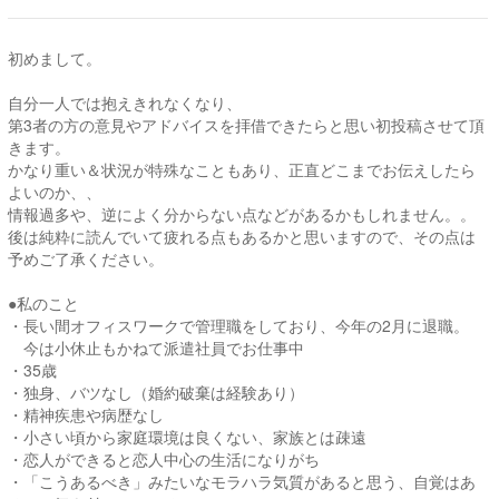
初めまして。
自分一人では抱えきれなくなり、
第3者の方の意見やアドバイスを拝借できたらと思い初投稿させて頂
きます。
かなり重い＆状況が特殊なこともあり、正直どこまでお伝えしたら
よいのか、、
情報過多や、逆によく分からない点などがあるかもしれません。。
後は純粋に読んでいて疲れる点もあるかと思いますので、その点は
予めご了承ください。
●私のこと
・長い間オフィスワークで管理職をしており、今年の2月に退職。
今は小休止もかねて派遣社員でお仕事中
・35歳
・独身、バツなし（婚約破棄は経験あり）
・精神疾患や病歴なし
・小さい頃から家庭環境は良くない、家族とは疎遠
・恋人ができると恋人中心の生活になりがち
・「こうあるべき」みたいなモラハラ気質があると思う、自覚はあ