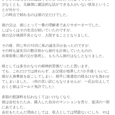
少なくとも、元嫁側に建設的な話ができる人がいない状況というこ
とが分かり、
この時点で頼れるのは彼の父だけでした。
彼の父は、彼にとって一番の理解者でありサポーターでした。
しばらくはその生活が続いていたのですが、
彼の父が体調不良となり、入院することとなりました。
その後、同じ年の10月に私の誕生日があったのですが、
その時も誕生日の数日前から旅行を計画していたものの、
出発前夜に彼の父が急死し、もちろん旅行はなしとなりました。
彼としては多分かなりの精神的苦痛だったと思います。
でも、これだけでは終わらず、お父様が他界した1か月後くらいに、
彼が人身事故を起こしてしまい、相手に後遺症の残るけがを負わせ
てしまいました。（何の言い訳にもなりませんが、一応お伝えして
おくと彼はゴールド免許でした）
多額の慰謝料を払わなくてはいけなくなり、
彼は会社をたたみ、購入した自分のマンションを売り、返済の一部
にあてました。
会社をたたんだ理由としては、収入としては問題ないにしろ、やは