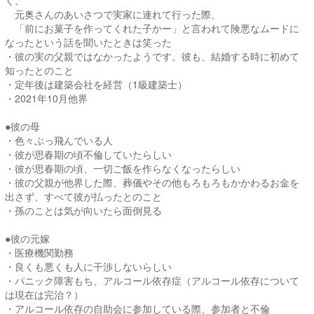
く、
元奥さんのあいさつで実家に連れて行った際、
「前にお菓子を作ってくれた子かー」と言われて険悪なムードに
なったという話を聞いたときは笑った
・彼の実の父親ではなかったようです。彼も、結婚する時に初めて
知ったとのこと
・定年後は建築会社を経営（1級建築士）
・2021年10月他界
●彼の母
・色々ぶっ飛んでいる人
・彼が思春期の頃不倫していたらしい
・彼が思春期の頃、一切ご飯を作らなくなったらしい
・彼の父親が他界した際、葬儀やその他もろもろもかかわるお金を
出さず、すべて彼が払ったとのこと
・孫のことは気が向いたら面倒見る
●彼の元嫁
・医療機関勤務
・良くも悪くも人に干渉しないらしい
・パニック障害もち、アルコール依存症（アルコール依存について
は現在は完治？）
・アルコール依存の自助会に参加している際、参加者と不倫