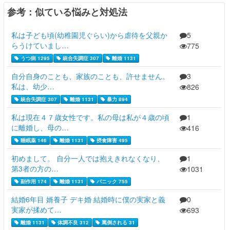
参考：似ている悩みと対処法
私は子ども頃(幼稚園児ぐらい)から虐待を父親か
5
らうけていまし…
775
うつ病 1295
統合失調症 307
離婚 1131
自分自身のことも、家族のことも、許せません。
3
私は、幼少…
826
統合失調症 307
離婚 1131
暴力 894
私は現在４７歳女性です。私の母は私が４歳の頃
1
に離婚し、母の…
416
睡眠薬 146
離婚 1131
摂食障害 495
初めまして。 自分一人では抱えきれなくなり、
1
第3者の方の…
1031
副作用 174
離婚 1131
パニック 755
結婚6年目 婿養子 デキ婚 結婚時に僕の実家と義
0
実家が揉めて…
693
離婚 1131
体調不良 312
罵倒される 31