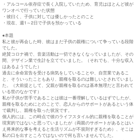
・アルコール依存症で長く入院していたため、育児はほとんど彼が
ワンオペで行っていた状態
・彼曰く、子供に対しては優しかったとのこと
・現在、週1～2日で子供を預かっている
●本題
私と彼が再会した時、彼はまだ子供の親権について争っている段階
でした。
絶賛コロナ禍で、音楽活動は一切できなくなっていましたが、その
間、デザイン業で生計を立てていました。（それでも、十分な収入
はあるようでした）
過去に余命宣告を受ける病気をしていることや、自営業であるこ
と、そういったこともあり、親権を取るのは難しいとされていまし
た。（大前提として、父親が親権を取るのは基本無理だと言われて
いる世のなかです）
私が子供が苦手であることは彼は一番理解しているはずでしたが、
親権を取るためにとのことで、恋人からのサポートがあるという体
で裁判し、親権を取った状況です。
個人的には、この時点で彼のライフスタイル的に親権を取ることが
現実的ではないと思っていましたが（両親のサポートがあるとはい
え将来的な事を考えると生活リズムが不規則すぎるため）、そこは
私の口を出すところではないので何も言いませんでした。