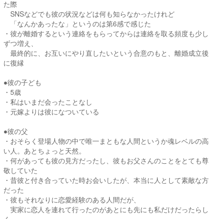
た際
SNSなどでも彼の状況などは何も知らなかったけれど
「なんかあったな」というのは第6感で感じた
・彼が離婚するという連絡をもらってからは連絡を取る頻度も少し
ずつ増え、
最終的に、お互いにやり直したいという合意のもと、離婚成立後
に復縁
●彼の子ども
・5歳
・私はいまだ会ったことなし
・元嫁よりは彼になついている
●彼の父
・おそらく登場人物の中で唯一まともな人間というか魂レベルの高
い人。あとちょっと天然。
・何があっても彼の見方だったし、彼もお父さんのことをとても尊
敬していた
・昔彼と付き合っていた時お会いしたが、本当に人として素敵な方
だった
・彼もそれなりに恋愛経験のある人間だが、
実家に恋人を連れて行ったのがあとにも先にも私だけだったらし