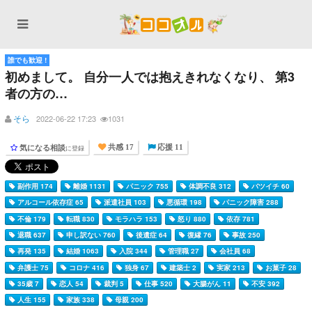
誰でも歓迎 !
初めまして。 自分一人では抱えきれなくなり、 第3
者の方の…
そら
2022-06-22 17:23
1031
気になる相談
に登録
共感 17
応援 11
副作用 174
離婚 1131
パニック 755
体調不良 312
バツイチ 60
アルコール依存症 65
派遣社員 103
悪循環 198
パニック障害 288
不倫 179
転職 830
モラハラ 153
怒り 880
依存 781
退職 637
申し訳ない 760
後遺症 64
復縁 76
事故 250
再発 135
結婚 1063
入院 344
管理職 27
会社員 68
弁護士 75
コロナ 416
独身 67
建築士 2
実家 213
お菓子 28
35歳 7
恋人 54
裁判 5
仕事 520
大腸がん 11
不安 392
人生 155
家族 338
母親 200