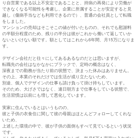
り自営業である以上不安定であることと、持病の再発により労働が
できなくなる可能性を考慮し、企業に所属することが安定すると見
越し（傷病手当なども利用できるので）、普通の会社員として転職
をしました。
マンションの売却はそこそこの値が付いたものの、それでも慰謝料
の半額分程度のため、残りの半分は彼がこれから働いて返していか
ないといけない額です。額としてはこれから6年間、月15万になりま
す。
デザイン会社だと往々にしてあるあるなのだとは思いますが、
転職先の会社はなかなかにブラックで、定時の概念はなく、
深夜までの勤務が当たり前の状態で、決まった休みはありません。
その上、本業のそれだけでは生活が成り立たないため、
別途、個人でデザインの仕事も請け負って掛け持ちしています。
そのため、大げさではなく、連日朝方まで仕事をしている状態で、
生活習慣は以前にも増して悪化しています。
実家に住んでいるとはいうものの、
彼と子供の衣食住に関して彼の母親はほとんどフォローしてくれな
いため、
上述した環境の中で、彼が子供の面倒もすべて見ているという状況
です。