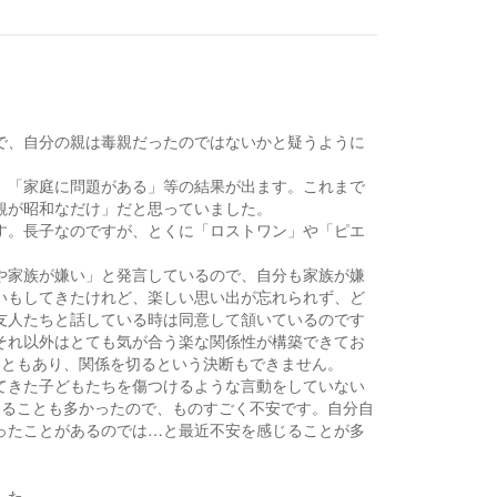
。
で、自分の親は毒親だったのではないかと疑うように
、「家庭に問題がある」等の結果が出ます。これまで
観が昭和なだけ」だと思っていました。
す。長子なのですが、とくに「ロストワン」や「ピエ
や家族が嫌い」と発言しているので、自分も家族が嫌
いもしてきたけれど、楽しい思い出が忘れられず、ど
友人たちと話している時は同意して頷いているのです
それ以外はとても気が合う楽な関係性が構築できてお
こともあり、関係を切るという決断もできません。
てきた子どもたちを傷つけるような言動をしていない
わることも多かったので、ものすごく不安です。自分自
ったことがあるのでは…と最近不安を感じることが多
した。