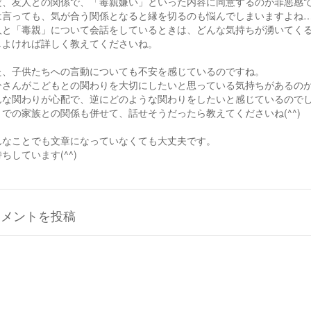
だ、友人との関係で、「毒親嫌い」といった内容に同意するのが罪悪感
は言っても、気が合う関係となると縁を切るのも悩んでしまいますよね
人と「毒親」について会話をしているときは、どんな気持ちが湧いてく
しよければ詳しく教えてくださいね。
た、子供たちへの言動についても不安を感じているのですね。
ひさんがこどもとの関わりを大切にしたいと思っている気持ちがあるの
んな関わりが心配で、逆にどのような関わりをしたいと感じているので
までの家族との関係も併せて、話せそうだったら教えてくださいね(^^)
んなことでも文章になっていなくても大丈夫です。
ちしています(^^)
コメントを投稿