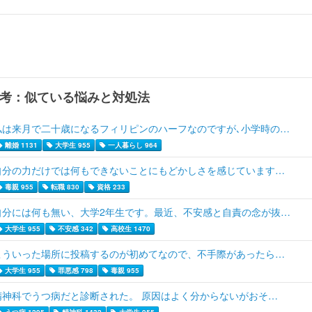
考：似ている悩みと対処法
私は来月で二十歳になるフィリピンのハーフなのですが､小学時の…
離婚 1131
大学生 955
一人暮らし 964
自分の力だけでは何もできないことにもどかしさを感じています…
毒親 955
転職 830
資格 233
自分には何も無い、大学2年生です。最近、不安感と自責の念が抜…
大学生 955
不安感 342
高校生 1470
こういった場所に投稿するのが初めてなので、不手際があったら…
大学生 955
罪悪感 798
毒親 955
精神科でうつ病だと診断された。 原因はよく分からないがおそ…