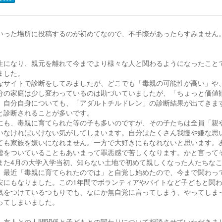
いった場所に投稿するのが初めてなので、不手際があったらすみません
生になり、親元を離れて今までより様々な人と関わるようになったこと
ました。
なサイトで診断をしてみましたが、どこでも「毒親の可能性が高い」や
分の家庭は少し変わっているのは勘づいていましたが、「ちょっと価値
、自分自身についても、「アダルトチルドレン」の診断結果が出てきま
と診断されることが多いです。
にも、毒親に育てられた等の子も多いのですが、その子たちは全員「親
いなければいけない気がしてしまいます。自分はたくさん我慢や嫌な思
ても家族を嫌いになれません。一方で大好きにもなれないと思います。
嘘をついていることもあいまって罪悪感で苦しくなります。かと言って
また4月の大学入学当初、知らない土地で初めて親しくなった人たちな
、最近「毒親に育てられたのでは」と自覚し始めたので、今まで関わっ
安にもなりました。この1年間でボランティアやバイトなど子どもと関
気をつけているつもりでも、なにか無自覚に言ってしまう、やってしま
ってしまいました。
、友人との人間関係と子どもとの関わりについて相談させていただきま