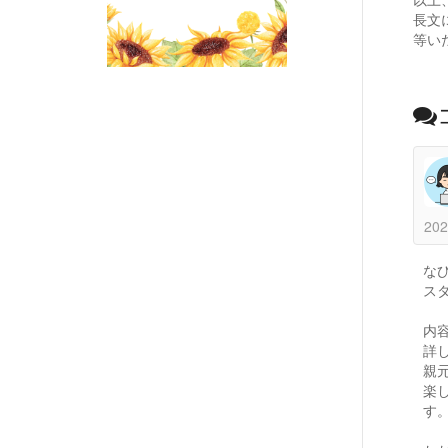
長文
等い
202
な
スタ
内
詳
親
楽
す