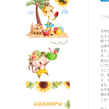
こう
大学
なり
様々
は自
また
ロ」
友人
いで
うし
が、
り、
また
か不
身が
くな
以上