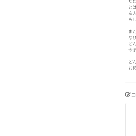
た
と
友
も
ま
な
ど
今
ど
お待