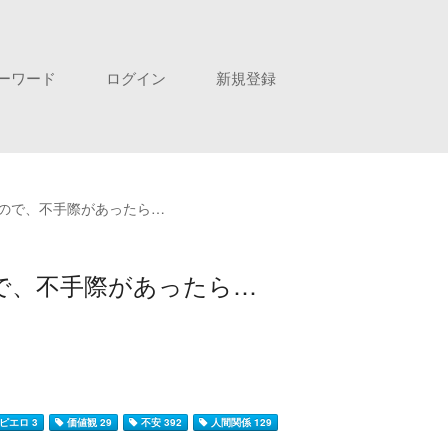
ーワード
ログイン
新規登録
ので、不手際があったら…
で、不手際があったら…
ピエロ 3
価値観 29
不安 392
人間関係 129