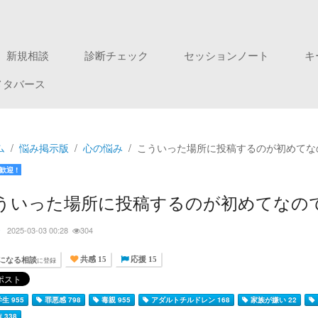
新規相談
診断チェック
セッションノート
キ
メタバース
ム
悩み掲示版
心の悩み
こういった場所に投稿するのが初めてな
歓迎 !
ういった場所に投稿するのが初めてなの
ひ
2025-03-03 00:28
304
になる相談
に登録
共感 15
応援 15
生 955
罪悪感 798
毒親 955
アダルトチルドレン 168
家族が嫌い 22
 338