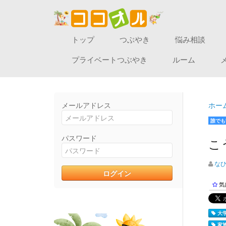
トップ
つぶやき
悩み相談
プライベートつぶやき
ルーム
メールアドレス
ホー
誰でも
パスワード
こ
な
気
大学
家族