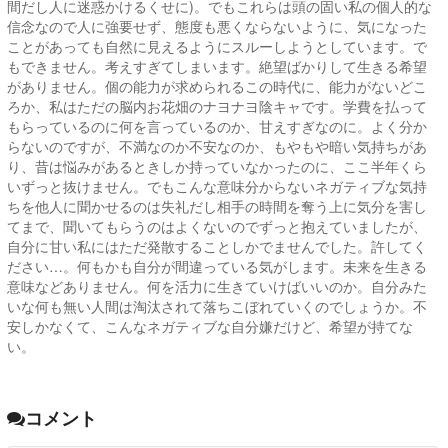
間だし人に迷惑かけるくせに)。でもこれらは頭の固い私の個人的な
信念なので人に強要せず、態度も悪くならないように、気になった
ことがあっても自然に見えるようにスルーしようとしています。で
もできません。考えすぎてしまいます。絶望ばかりして生きる希望
がありません。個の能力が求められるこの時代に、能力がないどこ
ろか、私はただの脳内お花畑のナヨナヨ陰キャです。学費を払って
もらっているのに何を言っているのか、甘えすぎなのに。よく分か
らないのですが、不満なのか不安なのか、もやもや暗い気持ちがあ
り、昔は悩みがあるときしか持っていなかったのに、ここ半年くら
いずっと抜けません。でもこんな意味分からないネガティブな気持
ちを他人に聞かせるのは失礼だし相手の時間を奪う上に気分を害し
てまで、聞いてもらうのはよくないのでずっと抱えていましたが、
自分に甘い私にはただ発散することしかでませんでした。許してく
ださい…。何もかも自分が間違っている気がします。未来を生きる
意味などありません。何を活力に生きていけばいいのか。自分みた
いな何も無い人間は淘汰されて落ちこぼれていくのでしょうか。不
安しかなくて、こんなネガティブな自分嫌だけど、希望が持てな
い。
コメント