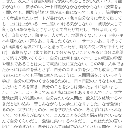
ません。友人より課題の講評で褒められることが少ない（つまり能
力がない）、数学のレポート課題がなかなか分からない（授業をよ
く聞いても、問題を読むと頭が真っ白になってしまう）、論理的で
よく考慮されたレポートが書けない（色々自分なりに考えて出して
も、上には上がいる、一生追いつける気がしない）、成績が大して
良くない(単位を落とさないなんて当たり前だし、自分は3しかな
い)、自信がない、陰キャ、人が怖い、地頭良くない、バイト中ハキ
ハキ喋れない（声をあまり発したくない）、サークルあまり行って
ない(課題や勉強に忙しいと思っていたが、時間の使い方が下手なだ
け)、資格もない（家で勉強して分からないことがあると自分に絶望
して怒りが湧いてくる）、自分には何も無いです。この程度の学歴
や理系であることは大して就活に役に立たない。この2年、入学でき
たからには単位を落とさず、自分のコミュ力を少しでも改善して周
りの人にとっても平和に生きれるように、人間関係をよりいっそう
学び、自分の思考のくせを知るために、日々日記のようなものに直
したいところを書き、自分のことを少しは知れたように思いまし
た。しかし、よく考えてみると私には何もありませんでした。大学
受験は周りが推薦の中、自分みたいな人間は一般入試を経験するべ
きだと思い込み、苦しみながらも大学生になりました。なぜ勉強す
るのか、大学に行くのか、何を学びたいのか、考えずにはいられな
くて、でも答えが出なくて、こんなことを永遠と悩み続けているな
んて自分くらいだし、勉強に集中するべきだし、これはただの言い
訳にしか過ぎない、自分はなんて頑固でめんどくさい人間か、と思