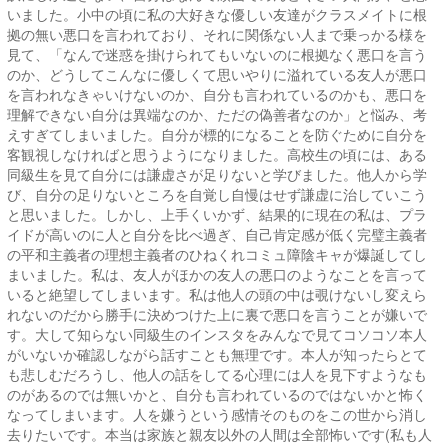
いました。小中の頃に私の大好きな優しい友達がクラスメイトに根
拠の無い悪口を言われており、それに関係ない人まで乗っかる様を
見て、「なんで迷惑を掛けられてもいないのに根拠なく悪口を言う
のか、どうしてこんなに優しくて思いやりに溢れている友人が悪口
を言われなきゃいけないのか、自分も言われているのかも、悪口を
理解できない自分は異端なのか、ただの偽善者なのか」と悩み、考
えすぎてしまいました。自分が標的になることを防ぐために自分を
客観視しなければと思うようになりました。高校生の頃には、ある
同級生を見て自分には謙虚さが足りないと学びました。他人から学
び、自分の足りないところを自覚し自慢はせず謙虚に治していこう
と思いました。しかし、上手くいかず、結果的に現在の私は、プラ
イドが高いのに人と自分を比べ過ぎ、自己肯定感が低く完璧主義者
の平和主義者の理想主義者のひねくれコミュ障陰キャが爆誕してし
まいました。私は、友人がほかの友人の悪口のようなことを言って
いると絶望してしまいます。私は他人の頭の中は覗けないし変えら
れないのだから勝手に決めつけた上に裏で悪口を言うことが嫌いで
す。大して知らない同級生のインスタをみんなで見てコソコソ本人
がいないか確認しながら話すことも無理です。本人が知ったらとて
も悲しむだろうし、他人の話をしてる心理には人を見下すようなも
のがあるのでは無いかと、自分も言われているのではないかと怖く
なってしまいます。人を嫌うという感情そのものをこの世から消し
去りたいです。本当は家族と親友以外の人間は全部怖いです(私も人