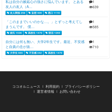
私は自分の嫉妬心の強さに悩んでいます。 とある
1
友人の友人（A…
639
友人関係 258
妄想 409
悪口 1119
「このままでいいのかな…。」とずっと考えてし
1
まうんです。 僕…
585
彼氏 1536
高校生 1470
部活 1265
自分には何も無い、大学2年生です。最近、不安感
1
と自責の念が抜…
710
大学生 955
不安感 342
高校生 1470
ココオルニュース
利用規約
プライバシーポリシー
運営者情報
お問い合わせ