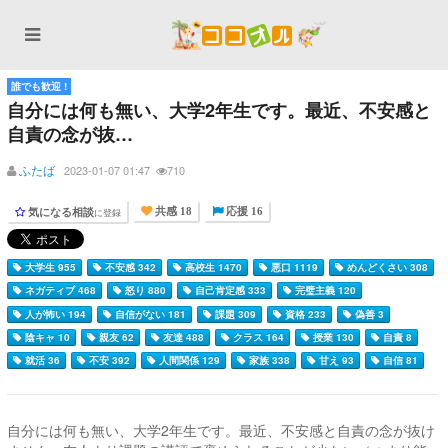
誰でも歓迎 !
自分には何も無い、大学2年生です。最近、不安感と
自責の念が抜…
ふたば
2023-01-07 01:47
710
気になる相談
に登録
共感 18
応援 16
大学生 955
不安感 342
高校生 1470
悪口 1119
めんどくさい 308
ネガティブ 468
怒り 880
自己肯定感 333
完璧主義 120
人が怖い 194
自信がない 181
課題 309
資格 233
偽善 3
陰キャ 10
親友 62
友達 488
クラス 164
授業 130
自責 8
就活 36
不安 392
人間関係 129
家族 338
甘え 93
自信 81
自分には何も無い、大学2年生です。最近、不安感と自責の念が抜け