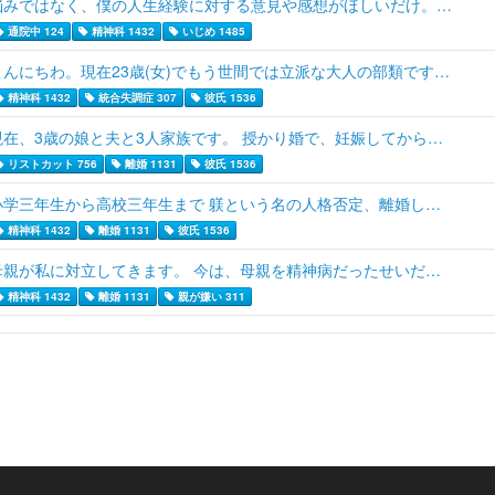
悩みではなく、僕の人生経験に対する意見や感想がほしいだけ。…
通院中 124
精神科 1432
いじめ 1485
こんにちわ。現在23歳(女)でもう世間では立派な大人の部類です…
精神科 1432
統合失調症 307
彼氏 1536
現在、3歳の娘と夫と3人家族です。 授かり婚で、妊娠してから…
リストカット 756
離婚 1131
彼氏 1536
小学三年生から高校三年生まで 躾という名の人格否定、離婚し…
精神科 1432
離婚 1131
彼氏 1536
母親が私に対立してきます。 今は、母親を精神病だったせいだ…
精神科 1432
離婚 1131
親が嫌い 311