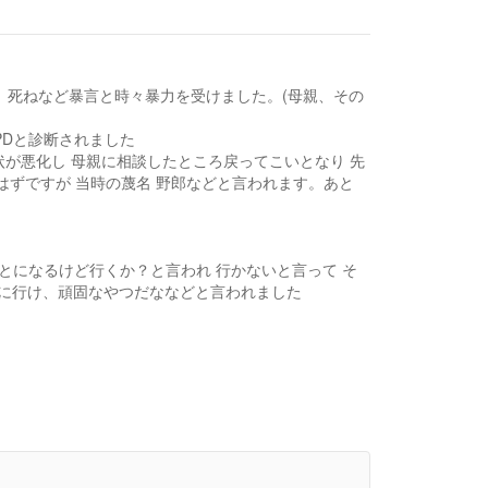
、死ねなど暴言と時々暴力を受けました。(母親、その
PDと診断されました
状が悪化し 母親に相談したところ戻ってこいとなり 先
はずですが 当時の蔑名 野郎などと言われます。あと
とになるけど行くか？と言われ 行かないと言って そ
めに行け、頑固なやつだななどと言われました