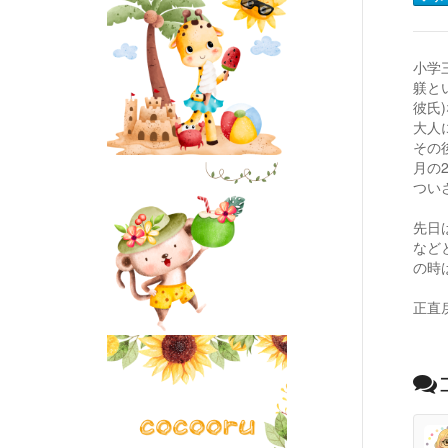
小学
躾と
彼氏
大人
その
月の
つい
先日
など
の時
正直