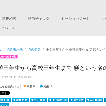
新規相談
診断チェック
セッションノート
キ
メタバース
ム
悩み掲示版
心の悩み
小学三年生から高校三年生まで 躾とい
フのお返事希望
学三年生から高校三年生まで 躾という名
み
2025-10-02 17:06
229
になる相談
に登録
共感 16
応援 12
科 1432
離婚 1131
彼氏 1536
生活保護 183
暴力 894
ADHD 518
ビリ 9