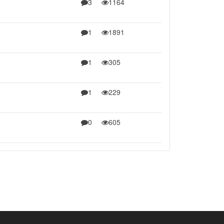
3
1164
1
1891
1
305
1
229
0
605