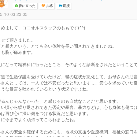
役に立った
共感
応援
5-10-03 23:05
じめまして、ココオルスタッフのももです(^^)
ませて頂きました。
言と暴力という、とても辛い体験を長い間されてきましたね。
ても胸が痛みます。
人になって精神科に行ったところ、そのような診断をされたということ
海道で生活保護を受けていたけど、鬱の症状が悪化して、お母さんの助
みさんとしては、一人では不安だったと思いますし、安心を求めていた
ような暴言を吐かれているという状況ですよね。
戻るんじゃんなかった」と感じるのも自然なことだと思います。
さい頃から繰り返されてきた否定や暴言、暴力などは、心も身体も傷つ
のは再び心に深い傷をつける状況だと思います。
当に今までよく頑張ってこられましたね。
みさんの安全を確保するためにも、地域の支援や医療機関、福祉の窓口