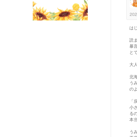
202
は
読
暴
と
大
北
う
の
「
小
る
本
う