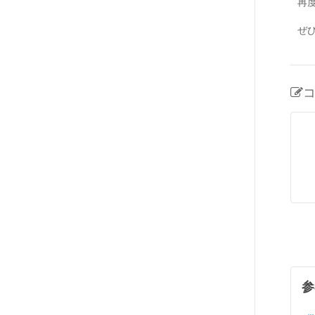
再
ぜひ
参