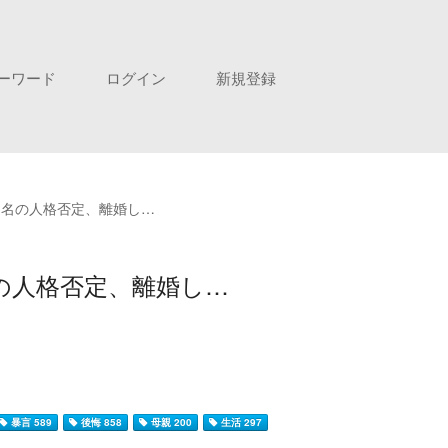
ーワード
ログイン
新規登録
う名の人格否定、離婚し…
の人格否定、離婚し…
暴言 589
後悔 858
母親 200
生活 297