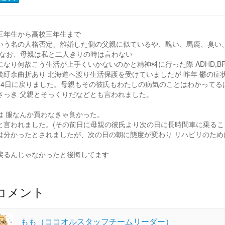
三年生から高校三年生まで
いう名の人格否定、離婚した側の父親に似ているや、醜い、馬鹿、臭い
)なお、母親は私と二人きりの時は言わない
になり何故こう生活が上手くいかないのかと精神科に行った際 ADHD,B
後紆余曲折あり 北海道へ渡り生活保護を受けていましたが 昨年 鬱の症
24日に戻りました。母親もその彼氏もわたしの病気のことはわかってる
さっき 父親とそっくりだなどとも言われました。
は 服なんか買わなきゃ良かった。
と言われました。(その前日に母親の彼氏より次の日に長時間車に乗るこ
は分かったとされましたが、次の日の朝に態度が変わり リハビリのた
戻るんじゃなかったと後悔してます
コメント
もも（ココオルスタッフチームリーダー）