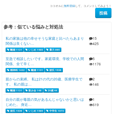
ココオルに
無料登録
して、コメントしてみよう！
参考：似ている悩みと対処法
私の家族は他の幸せそうな家庭と比べたらあまり
15
関係は良くない…
425
離婚 1131
いじめ 1485
暴力 895
至急で相談したいです。家庭環境、学校での人間
5
関係、全て辛く…
1176
精神科 1432
離婚 1131
彼氏 1536
親からの束縛。 私は21の代の20歳、医療学生で
2
す。 私の親は…
146
離婚 1131
飲み会 148
20歳 44
自分の親が毒親の気があるんじゃないかと思いは
1
じめた。 身近…
619
彼氏 1536
いじめ 1485
中学生 1073