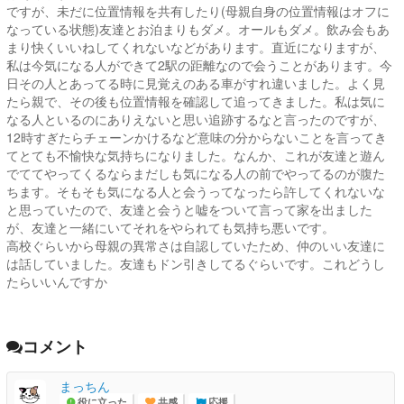
ですが、未だに位置情報を共有したり(母親自身の位置情報はオフに
なっている状態)友達とお泊まりもダメ。オールもダメ。飲み会もあ
まり快くいいねしてくれないなどがあります。直近になりますが、
私は今気になる人ができて2駅の距離なので会うことがあります。今
日その人とあってる時に見覚えのある車がすれ違いました。よく見
たら親で、その後も位置情報を確認して追ってきました。私は気に
なる人といるのにありえないと思い追跡するなと言ったのですが、
12時すぎたらチェーンかけるなど意味の分からないことを言ってき
てとても不愉快な気持ちになりました。なんか、これが友達と遊ん
でててやってくるならまだしも気になる人の前でやってるのが腹た
ちます。そもそも気になる人と会うってなったら許してくれないな
と思っていたので、友達と会うと嘘をついて言って家を出ました
が、友達と一緒にいてそれをやられても気持ち悪いです。
高校ぐらいから母親の異常さは自認していたため、仲のいい友達に
は話していました。友達もドン引きしてるぐらいです。これどうし
たらいいんですか
コメント
まっちん
役に立った
共感
応援