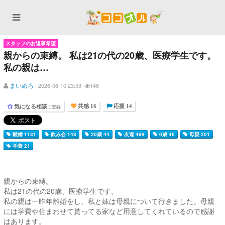
スタッフのお返事希望
親からの束縛。 私は21の代の20歳、医療学生です。
私の親は…
まいめろ
2026-06-10 23:59
146
気になる相談
に登録
共感 16
応援 14
離婚 1131
飲み会 148
20歳 44
友達 489
0歳 46
母親 201
学費 21
親からの束縛。
私は21の代の20歳、医療学生です。
私の親は一昨年離婚をし、私と妹は母親について行きました。母親
には学費や住まわせて貰ってる家など用意してくれているので感謝
はあります。