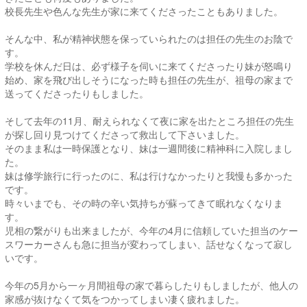
校長先生や色んな先生が家に来てくださったこともありました。
そんな中、私が精神状態を保っていられたのは担任の先生のお陰で
す。
学校を休んだ日は、必ず様子を伺いに来てくださったり妹が怒鳴り
始め、家を飛び出しそうになった時も担任の先生が、祖母の家まで
送ってくださったりもしました。
そして去年の11月、耐えられなくて夜に家を出たところ担任の先生
が探し回り見つけてくださって救出して下さいました。
そのまま私は一時保護となり、妹は一週間後に精神科に入院しまし
た。
妹は修学旅行に行ったのに、私は行けなかったりと我慢も多かった
です。
時々いまでも、その時の辛い気持ちが蘇ってきて眠れなくなりま
す。
児相の繋がりも出来ましたが、今年の4月に信頼していた担当のケー
スワーカーさんも急に担当が変わってしまい、話せなくなって寂し
いです。
今年の5月から一ヶ月間祖母の家で暮らしたりもしましたが、他人の
家感が抜けなくて気をつかってしまい凄く疲れました。