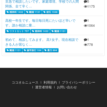
至急で相談したいです。家庭環境、学校での人間
5
関係、全て辛く…
1175
精神科 1432
離婚 1131
彼氏 1536
高校一年生です。毎日毎日死にたいほど辛いで
1
す。誰か相談に乗…
1064
リストカット 757
精神科 1432
離婚 1131
初めて、相談してみます。 高1女子。現在相談で
1
きる人が居なく…
778
離婚 1131
修学旅行 104
暴力 894
ココオルニュース
利用規約
プライバシーポリシー
運営者情報
お問い合わせ