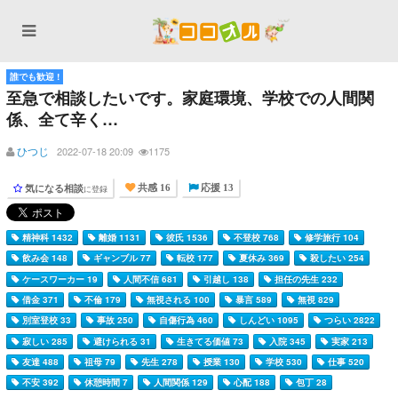
誰でも歓迎 !
至急で相談したいです。家庭環境、学校での人間関
係、全て辛く…
ひつじ
2022-07-18 20:09
1175
気になる相談
に登録
共感 16
応援 13
精神科 1432
離婚 1131
彼氏 1536
不登校 768
修学旅行 104
飲み会 148
ギャンブル 77
転校 177
夏休み 369
殺したい 254
ケースワーカー 19
人間不信 681
引越し 138
担任の先生 232
借金 371
不倫 179
無視される 100
暴言 589
無視 829
別室登校 33
事故 250
自傷行為 460
しんどい 1095
つらい 2822
寂しい 285
避けられる 31
生きてる価値 73
入院 345
実家 213
友達 488
祖母 79
先生 278
授業 130
学校 530
仕事 520
不安 392
休憩時間 7
人間関係 129
心配 188
包丁 28