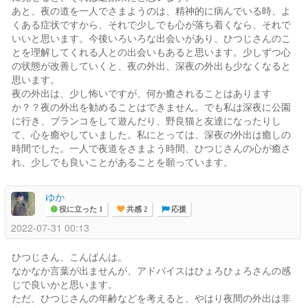
あと、夜の道を一人でさまようのは、精神的に病んでいる時、よ
くある症状ですから、それで少しでも心が落ち着くなら、それで
いいと思います。今後いろいろな出会いがあり、ひつじさんのこ
とを理解してくれる人との出会いもあると思います。少しずつ心
の状態が改善していくと、夜の外出、深夜の外出も少なくなると
思います。
夜の外出は、少し怖いですが、何か癒されることはあります
か？？夜の外出を勧めることはできません。でも私は深夜に公園
に行き、ブランコをして遊んだり、野良猫と友達になったりし
て、心を癒やしていました。私にとっては、深夜の外出は癒しの
時間でした。一人で夜道をさまよう時間、ひつじさんの心が癒さ
れ、少しでも良いことがあることを願っています。
ゆか
役に立った 1
共感 2
応援
2022-07-31 00:13
ひつじさん、こんばんは。
なかなか言葉が出ませんが、アドバイスはひょろひょろさんの感
じで良いかと思います。
ただ、ひつじさんの年齢などを考えると、やはり夜間の外出は非