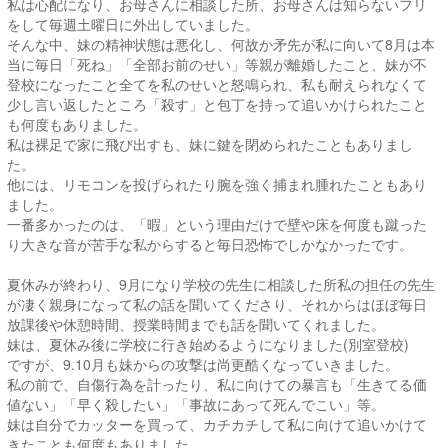
私は心配になり、お母さんに相談した所、お母さんは知らないフリ
をして毎週土曜日に外出していました。
そんな中、妹の精神状態は悪化し、何故か矛先が私に向いて8月は本
当に毎日「死ね」「全部お前のせい」等親が離婚したこと、妹が不
登校になったこと全てを私のせいと怒鳴られ、私も耐えられなくて
少し言い返したところ「殺す」と包丁を持って追いかけられたこと
も何度もありました。
私は裸足で家に飛び出すも、妹に鍵を閉められたこともありまし
た。
他には、リモコンを投げられたり腕を強く捕まれ腫れたこともあり
ました。
一番多かったのは、「暇」という理由だけで壁や床を何度も蹴った
り大きな音が苦手な私からすると毎日恐怖でしかなかったです。
夏休みが終わり、9月になり学校の先生に相談した所私の担任の先生
が凄く親身になって私の話を聞いてくださり、それからはほぼ毎日
放課後や休憩時間、授業時間までも話を聞いてくれました。
妹は、夏休み後に学校に行き始めるようになりました(別室登校)
ですが、9.10月も妹からの攻撃は尚更酷くなっていきました。
私の前で、自傷行為を計ったり、私に向けての暴言も「生きてる価
値ない」「早く殺したい」「事故にあって死んでこい」等。
妹は自分でカッターを買って、カチカチして私に向けて追いかけて
きたことも何度もありました。