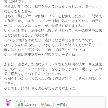
常に危険です。
さまよい歩くのは、犯罪を考えている者からしたら、ターゲット
にしかなりません。
せめて、防犯ブザーや催涙スプレーをお持ちください。（間違え
て作動させないよう、スプレーは特に気をつけてくださいね汗）
一応、オススメはしませんが、金蹴りも使えますね。
いずれにしても、危険な時は思いきり狙って、相手の動きを出来
るだけ封じることが大切です。
その間に助けを求めたり、逃げるなど時間を稼ぐためです。
ひつじさんに限ったことではなく、武道の達人でもない限り、一
般人はぷらぷら平和ボケして歩いては危ないです(･･;)
やはり無難に防犯ブザーと催涙スプレーですね。
あとは、漫喫や、安価なファミレスなどで時間を潰す、商業施設
をぶらつく、コンビニに行く…などがありますね。明るく、人の
居る場所をなるべく選んでくださいね。
公園やトンネル、人気のない道は絶対避けて、なるべく明るいと
ころへ。
少しでも、ひつじさんの心が安らぎますように。
cherry
役に立った 1
共感 1
応援 1