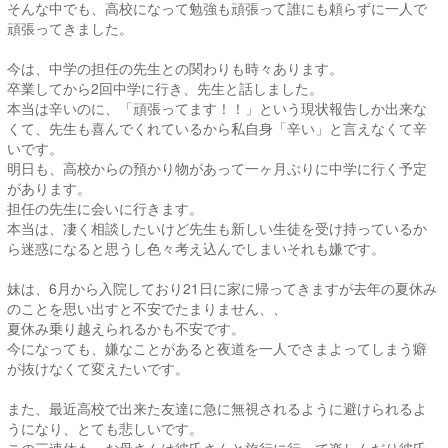
そんな中でも、高校になって勉強も頑張って誰にも頼らずに一人で
頑張ってきました。
今は、中学の担任の先生との関わりも時々あります。
卒業してから2回中学に行き、先生と話しました。
本当は辛いのに、「頑張ってます！！」という現状報告しか出来な
くて、先生も喜んでくれているから私自身「辛い」と言えなくて辛
いです。
明日も、高校からの預かり物があって一ヶ月ぶりに中学に行く予定
があります。
担任の先生に会いに行きます。
本当は、凄く相談したいけど先生も新しい生徒を受け持っているか
ら迷惑になると思うし色々考え込んでしまいそれも嫌です。
妹は、6月から入院しており21日に家に帰ってきますが去年の夏休み
のことを思い出すと不安でたまりません、、
夏休み乗り越えられるかも不安です。
今になっても、嫌なことがあると夜道を一人でさまよってしまう癖
が抜けなくて変えたいです。
また、最近高校で出来た友達に急に無視されるように避けられるよ
うになり、とても悲しいです。