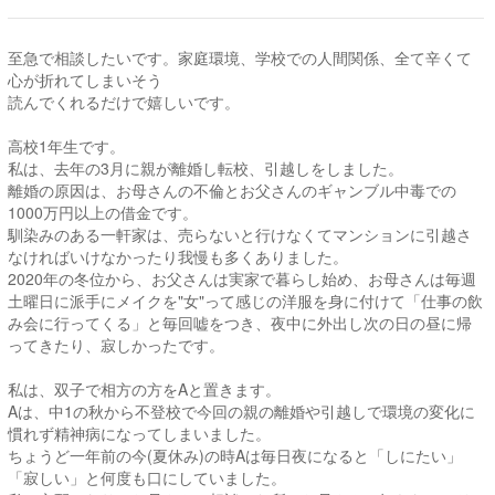
至急で相談したいです。家庭環境、学校での人間関係、全て辛くて
心が折れてしまいそう
読んでくれるだけで嬉しいです。
高校1年生です。
私は、去年の3月に親が離婚し転校、引越しをしました。
離婚の原因は、お母さんの不倫とお父さんのギャンブル中毒での
1000万円以上の借金です。
馴染みのある一軒家は、売らないと行けなくてマンションに引越さ
なければいけなかったり我慢も多くありました。
2020年の冬位から、お父さんは実家で暮らし始め、お母さんは毎週
土曜日に派手にメイクを"女"って感じの洋服を身に付けて「仕事の飲
み会に行ってくる」と毎回嘘をつき、夜中に外出し次の日の昼に帰
ってきたり、寂しかったです。
私は、双子で相方の方をAと置きます。
Aは、中1の秋から不登校で今回の親の離婚や引越しで環境の変化に
慣れず精神病になってしまいました。
ちょうど一年前の今(夏休み)の時Aは毎日夜になると「しにたい」
「寂しい」と何度も口にしていました。