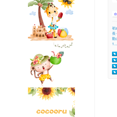
初
長
勤
1..