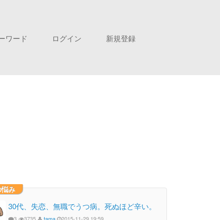
ーワード
ログイン
新規登録
の悩み
30代、失恋、無職でうつ病。死ぬほど辛い。
3
3735
tama
2015-11-29 19:59