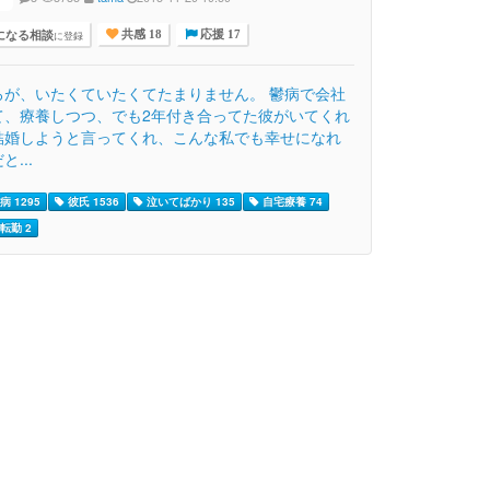
になる相談
に登録
共感 18
応援 17
ろが、いたくていたくてたまりません。 鬱病で会社
て、療養しつつ、でも2年付き合ってた彼がいてくれ
結婚しようと言ってくれ、こんな私でも幸せになれ
と...
 1295
彼氏 1536
泣いてばかり 135
自宅療養 74
転勤 2