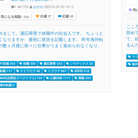
1
1735
おがわ
2016-08-30 19:13
気
気になる相談
に登録
共感 37
応援 43
ここ
辞め
めまして。適応障害で休職中の社会人です。 ちょっと
て、
くなりますが、最初に状況を記載します。 昨年海外転
るんだ
の数ヶ月後に徐々に仕事がうまく進められなくなり、
.
うつ病
不安感 342
休職 450
適応障害 333
ソラナックス 22
海外
転勤 111
ストラテラ 48
トラウマ 691
ADHD 518
ASD(自閉症スペクトラム) 135
心療内科 1117
異動 204
海外転勤 2