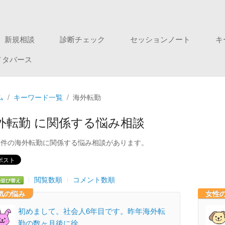
新規相談
診断チェック
セッションノート
キ
メタバース
ム
キーワード一覧
海外転勤
外転勤 に関係する悩み相談
2件の海外転勤に関係する悩み相談があります。
閲覧数順
コメント数順
の並び替え
気の悩み
女性
初めまして。社会人6年目です。昨年海外転
勤の数ヶ月後に徐…