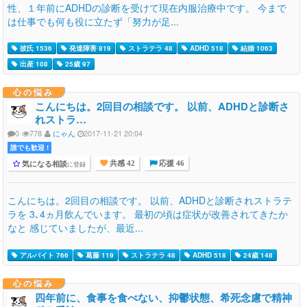
性、１年前にADHDの診断を受けて現在内服治療中です。 今まで
は仕事でも何も役に立たず「努力が足...
彼氏 1536
発達障害 819
ストラテラ 48
ADHD 518
結婚 1063
出産 108
25歳 97
心の悩み
こんにちは。2回目の相談です。 以前、ADHDと診断さ
れストラ…
0
778
にゃん
2017-11-21 20:04
誰でも歓迎 !
気になる相談
に登録
共感 42
応援 46
こんにちは。2回目の相談です。 以前、ADHDと診断されストラテ
ラを 3､4ヵ月飲んでいます。 最初の頃は症状が改善されてきたか
なと 感じていましたが、最近...
アルバイト 766
葛藤 119
ストラテラ 48
ADHD 518
24歳 148
心の悩み
四年前に、食事を食べない、抑鬱状態、希死念慮で精神