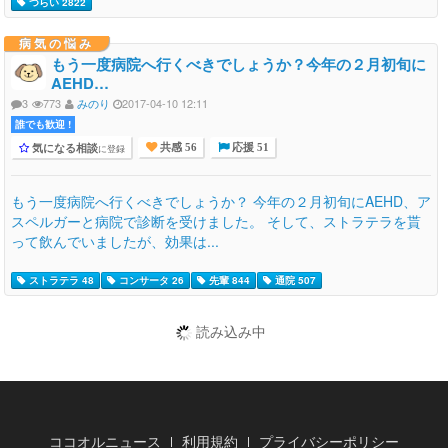
つらい 2822
病気の悩み
もう一度病院へ行くべきでしょうか？今年の２月初旬に
AEHD…
3
773
みのり
2017-04-10 12:11
誰でも歓迎 !
気になる相談
に登録
共感 56
応援 51
もう一度病院へ行くべきでしょうか？ 今年の２月初旬にAEHD、ア
スペルガーと病院で診断を受けました。 そして、ストラテラを貰
って飲んでいましたが、効果は...
ストラテラ 48
コンサータ 26
先輩 844
通院 507
読み込み中
ココオルニュース
利用規約
プライバシーポリシー