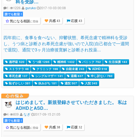
科を受診…
1
1226
guruko
2017-10-03 00:08
誰でも歓迎 !
気になる相談
に登録
共感 43
応援 43
四年前に、食事を食べない、抑鬱状態、希死念慮で精神科を受診
し、うつ病と診断され希死念慮が強いので入院(自己都合で一週間
で退院)、通院で3ヶ月治療後寛解と診断され投薬...
過呼吸 520
うつ病 1295
精神科 1432
パニック 752
生活保護 183
ストラテラ 48
クリニック 166
自殺未遂 243
ADHD 518
希死念慮 137
シングルマザー 141
退職 637
申し訳ない 760
恥ずかしい 381
休みがち 181
通院 507
入院 345
心の悩み
はじめまして。新規登録させていただきました。 私は
ADHDとASD…
4
809
なぎ
2017-09-15 21:05
誰でも歓迎 !
気になる相談
に登録
共感 38
応援 32