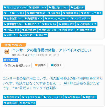
リストカット 757
精神科 1432
死にたい 2877
妄想 409
一人暮らし 964
解離性障害 64
OD 238
看護師 195
ネガティブ 468
自暴自棄 104
発達障害 819
ケースワーカー 19
ストラテラ 48
被害妄想 304
ADHD 518
離人症 20
自閉症 170
心療内科 1117
不眠症 145
疎外感 69
情けない 386
内科 1034
自傷行為 460
不眠 181
入院 345
服薬 57
病気の悩み
コンサータの副作用の体験、アドバイスがほしい
1
971
たんた
2019-02-02 22:15
誰でも歓迎 !
気になる相談
に登録
共感 9
応援 7
コンサータの副作用について。他の服用者様の副作用体験を聞きた
いです。相談ではなくてすみません…。 ADHDと診断を受けた者
です。つい最近ストラテラでは副作...
副作用 174
ストラテラ 48
コンサータ 26
ADHD 518
動悸 371
頭痛 578
吐き気 743