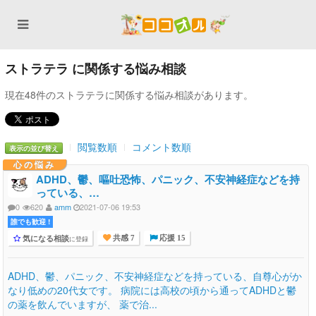
ストラテラ に関係する悩み相談
現在48件のストラテラに関係する悩み相談があります。
閲覧数順
コメント数順
表示の並び替え
心の悩み
ADHD、鬱、嘔吐恐怖、パニック、不安神経症などを持
っている、…
0
620
amm
2021-07-06 19:53
誰でも歓迎 !
気になる相談
に登録
共感 7
応援 15
ADHD、鬱、パニック、不安神経症などを持っている、自尊心がか
なり低めの20代女です。 病院には高校の頃から通ってADHDと鬱
の薬を飲んでいますが、 薬で治...