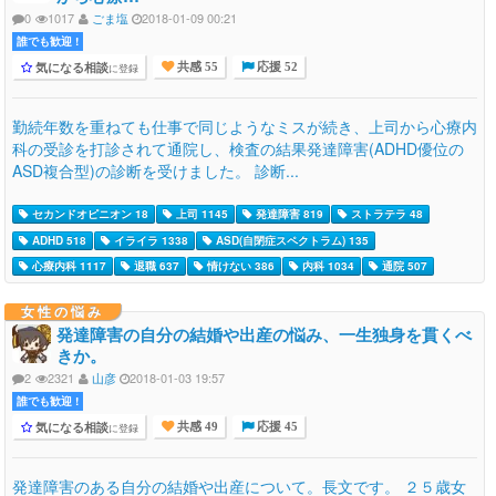
0
1017
ごま塩
2018-01-09 00:21
誰でも歓迎 !
気になる相談
に登録
共感 55
応援 52
勤続年数を重ねても仕事で同じようなミスが続き、上司から心療内
科の受診を打診されて通院し、検査の結果発達障害(ADHD優位の
ASD複合型)の診断を受けました。 診断...
セカンドオピニオン 18
上司 1145
発達障害 819
ストラテラ 48
ADHD 518
イライラ 1338
ASD(自閉症スペクトラム) 135
心療内科 1117
退職 637
情けない 386
内科 1034
通院 507
女性の悩み
発達障害の自分の結婚や出産の悩み、一生独身を貫くべ
きか。
2
2321
山彦
2018-01-03 19:57
誰でも歓迎 !
気になる相談
に登録
共感 49
応援 45
発達障害のある自分の結婚や出産について。長文です。 ２５歳女