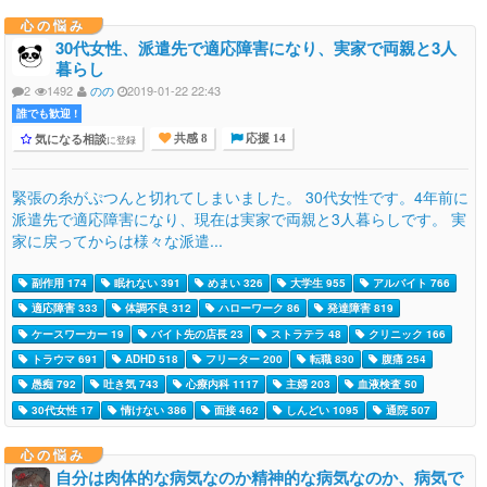
心の悩み
30代女性、派遣先で適応障害になり、実家で両親と3人
暮らし
2
1492
のの
2019-01-22 22:43
誰でも歓迎 !
気になる相談
に登録
共感 8
応援 14
緊張の糸がぷつんと切れてしまいました。 30代女性です。4年前に
派遣先で適応障害になり、現在は実家で両親と3人暮らしです。 実
家に戻ってからは様々な派遣...
副作用 174
眠れない 391
めまい 326
大学生 955
アルバイト 766
適応障害 333
体調不良 312
ハローワーク 86
発達障害 819
ケースワーカー 19
バイト先の店長 23
ストラテラ 48
クリニック 166
トラウマ 691
ADHD 518
フリーター 200
転職 830
腹痛 254
愚痴 792
吐き気 743
心療内科 1117
主婦 203
血液検査 50
30代女性 17
情けない 386
面接 462
しんどい 1095
通院 507
心の悩み
自分は肉体的な病気なのか精神的な病気なのか、病気で