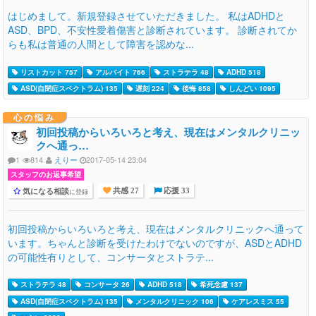
はじめまして。新規登録させていただきました。 私はADHDと
ASD、BPD、不安性愛着傷害と診断されています。 診断されてか
らも私は普通の人間として障害を認めな...
リストカット 757
アルバイト 766
ストラテラ 48
ADHD 518
ASD(自閉症スペクトラム) 135
遅刻 224
後悔 858
しんどい 1095
心の悩み
初回投稿からいろいろと考え、現在はメンタルクリニッ
クへ通っ…
1
814
えりー
2017-05-14 23:04
スタッフのお返事希望
気になる相談
に登録
共感 27
応援 33
初回投稿からいろいろと考え、現在はメンタルクリニックへ通って
います。ちゃんと診断を受けたわけでないのですが、ASDとADHD
の可能性有りとして、コンサータとストラテ...
ストラテラ 48
コンサータ 26
ADHD 518
希死念慮 137
ASD(自閉症スペクトラム) 135
メンタルクリニック 106
ケアレスミス 55