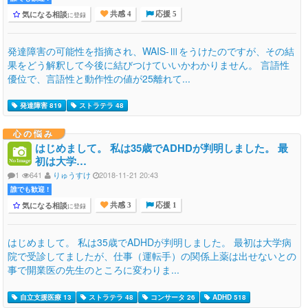
気になる相談
に登録
共感 4
応援 5
発達障害の可能性を指摘され、WAIS-Ⅲをうけたのですが、その結
果をどう解釈して今後に結びつけていいかわかりません。 言語性
優位で、言語性と動作性の値が25離れて...
発達障害 819
ストラテラ 48
心の悩み
はじめまして。 私は35歳でADHDが判明しました。 最
初は大学…
1
641
りゅうすけ
2018-11-21 20:43
誰でも歓迎 !
気になる相談
に登録
共感 3
応援 1
はじめまして。 私は35歳でADHDが判明しました。 最初は大学病
院で受診してましたが、仕事（運転手）の関係上薬は出せないとの
事で開業医の先生のところに変わりま...
自立支援医療 13
ストラテラ 48
コンサータ 26
ADHD 518