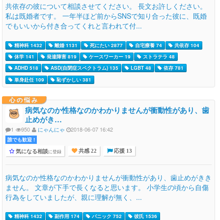
共依存の彼について相談させてください。 長文お許しください。
私は既婚者です。 一年半ほど前からSNSで知り合った彼に、既婚
でもいいから付き合ってくれと言われて付...
精神科 1432
離婚 1131
死にたい 2877
自宅療養 74
共依存 104
休学 141
発達障害 819
ケースワーカー 19
ストラテラ 48
ADHD 518
ASD(自閉症スペクトラム) 135
LGBT 48
依存 781
単身赴任 109
恥ずかしい 381
心の悩み
病気なのか性格なのかわかりませんが衝動性があり、歯
止めがき…
1
950
にゃんにゃ
2018-06-07 16:42
誰でも歓迎 !
気になる相談
に登録
共感 22
応援 13
病気なのか性格なのかわかりませんが衝動性があり、歯止めがきき
ません。 文章が下手で長くなると思います。 小学生の頃から自傷
行為をしていましたが、親に理解が無く、...
精神科 1432
副作用 174
パニック 752
彼氏 1536