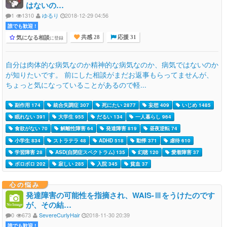
はないの…
1
1310
ゆるり
2018-12-29 04:56
誰でも歓迎 !
気になる相談
に登録
共感 28
応援 31
自分は肉体的な病気なのか精神的な病気なのか、病気ではないのか
が知りたいです。 前にした相談がまだお返事もらってませんが、
ちょっと気になっていることがあるので軽...
副作用 174
統合失調症 307
死にたい 2877
妄想 409
いじめ 1485
眠れない 391
大学生 955
だるい 134
一人暮らし 964
食欲がない 70
解離性障害 64
発達障害 819
昼夜逆転 74
小学生 834
ストラテラ 48
ADHD 518
動悸 371
虐待 610
学習障害 28
ASD(自閉症スペクトラム) 135
幻聴 120
愛着障害 37
ボロボロ 202
寂しい 285
入院 345
貧血 37
心の悩み
発達障害の可能性を指摘され、WAIS-Ⅲをうけたのです
が、その結…
0
673
SevereCurlyHair
2018-11-30 20:39
誰でも歓迎 !