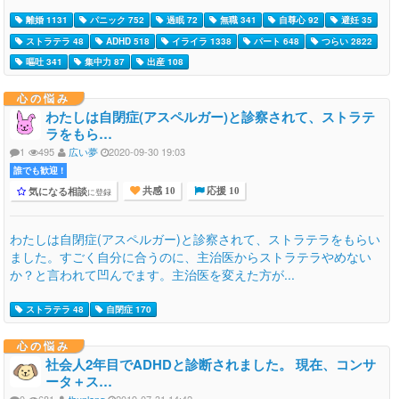
離婚 1131
パニック 752
過眠 72
無職 341
自尊心 92
避妊 35
ストラテラ 48
ADHD 518
イライラ 1338
パート 648
つらい 2822
嘔吐 341
集中力 87
出産 108
心の悩み
わたしは自閉症(アスペルガー)と診察されて、ストラテ
ラをもら…
1
495
広い夢
2020-09-30 19:03
誰でも歓迎 !
気になる相談
に登録
共感 10
応援 10
わたしは自閉症(アスペルガー)と診察されて、ストラテラをもらい
ました。すごく自分に合うのに、主治医からストラテラやめない
か？と言われて凹んでます。主治医を変えた方が...
ストラテラ 48
自閉症 170
心の悩み
社会人2年目でADHDと診断されました。 現在、コンサ
ータ＋ス…