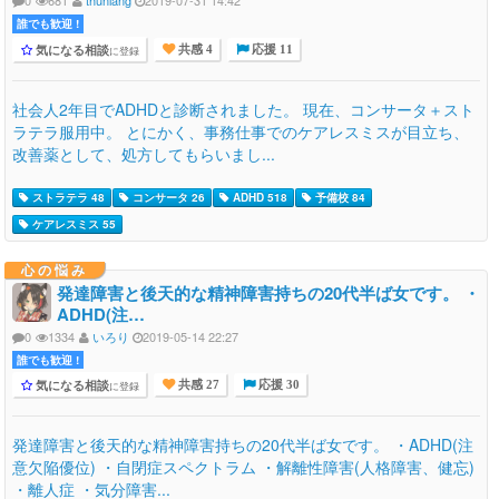
0
681
thunlang
2019-07-31 14:42
誰でも歓迎 !
気になる相談
に登録
共感 4
応援 11
社会人2年目でADHDと診断されました。 現在、コンサータ＋スト
ラテラ服用中。 とにかく、事務仕事でのケアレスミスが目立ち、
改善薬として、処方してもらいまし...
ストラテラ 48
コンサータ 26
ADHD 518
予備校 84
ケアレスミス 55
心の悩み
発達障害と後天的な精神障害持ちの20代半ば女です。 ・
ADHD(注…
0
1334
いろり
2019-05-14 22:27
誰でも歓迎 !
気になる相談
に登録
共感 27
応援 30
発達障害と後天的な精神障害持ちの20代半ば女です。 ・ADHD(注
意欠陥優位) ・自閉症スペクトラム ・解離性障害(人格障害、健忘)
・離人症 ・気分障害...