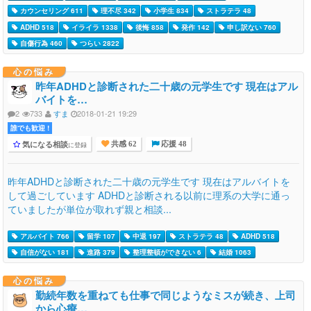
カウンセリング 611
理不尽 342
小学生 834
ストラテラ 48
ADHD 518
イライラ 1338
後悔 858
発作 142
申し訳ない 760
自傷行為 460
つらい 2822
心の悩み
昨年ADHDと診断された二十歳の元学生です 現在はアル
バイトを…
2
733
すま
2018-01-21 19:29
誰でも歓迎 !
気になる相談
に登録
共感 62
応援 48
昨年ADHDと診断された二十歳の元学生です 現在はアルバイトを
して過ごしています ADHDと診断される以前に理系の大学に通っ
ていましたが単位が取れず親と相談...
アルバイト 766
留学 107
中退 197
ストラテラ 48
ADHD 518
自信がない 181
進路 379
整理整頓ができない 6
結婚 1063
心の悩み
勤続年数を重ねても仕事で同じようなミスが続き、上司
から心療…