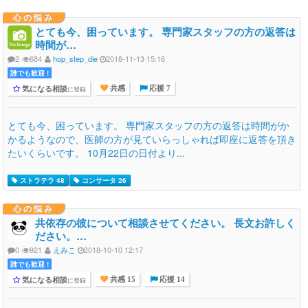
心の悩み
とても今、困っています。 専門家スタッフの方の返答は
時間が…
2
684
hop_step_die
2018-11-13 15:16
誰でも歓迎 !
気になる相談
に登録
共感
応援 7
とても今、困っています。 専門家スタッフの方の返答は時間がか
かるようなので、医師の方が見ていらっしゃれば即座に返答を頂き
たいくらいです。 10月22日の日付より...
ストラテラ 48
コンサータ 26
心の悩み
共依存の彼について相談させてください。 長文お許しく
ださい。…
0
921
えみこ
2018-10-10 12:17
誰でも歓迎 !
気になる相談
に登録
共感 15
応援 14