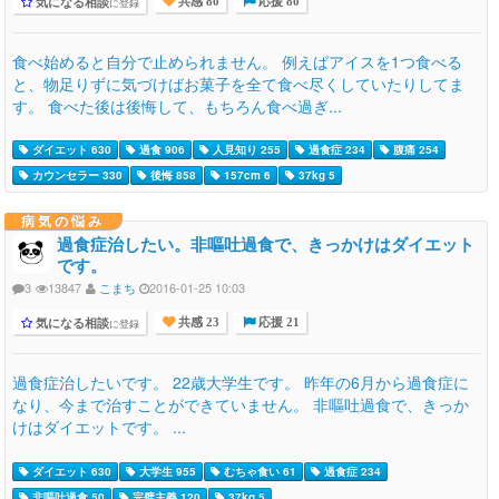
気になる相談
に登録
共感 80
応援 80
食べ始めると自分で止められません。 例えばアイスを1つ食べる
と、物足りずに気づけばお菓子を全て食べ尽くしていたりしてま
す。 食べた後は後悔して、もちろん食べ過ぎ...
ダイエット 630
過食 906
人見知り 255
過食症 234
腹痛 254
カウンセラー 330
後悔 858
157cm 6
37kg 5
病気の悩み
過食症治したい。非嘔吐過食で、きっかけはダイエット
です。
3
13847
こまち
2016-01-25 10:03
気になる相談
に登録
共感 23
応援 21
過食症治したいです。 22歳大学生です。 昨年の6月から過食症に
なり、今まで治すことができていません。 非嘔吐過食で、きっか
けはダイエットです。 ...
ダイエット 630
大学生 955
むちゃ食い 61
過食症 234
非嘔吐過食 50
完璧主義 120
37kg 5