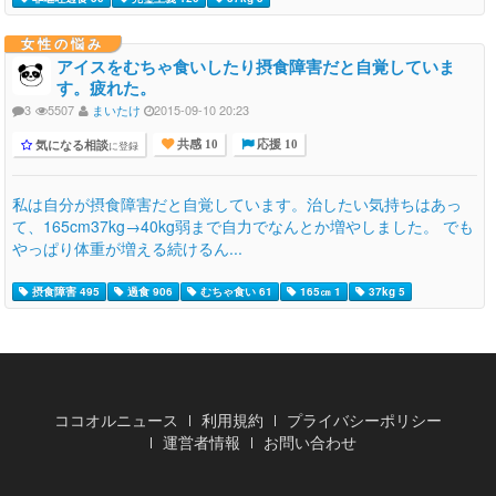
女性の悩み
アイスをむちゃ食いしたり摂食障害だと自覚していま
す。疲れた。
3
5507
まいたけ
2015-09-10 20:23
気になる相談
に登録
共感 10
応援 10
私は自分が摂食障害だと自覚しています。治したい気持ちはあっ
て、165cm37kg→40kg弱まで自力でなんとか増やしました。 でも
やっぱり体重が増える続けるん...
摂食障害 495
過食 906
むちゃ食い 61
165㎝ 1
37kg 5
ココオルニュース
利用規約
プライバシーポリシー
運営者情報
お問い合わせ