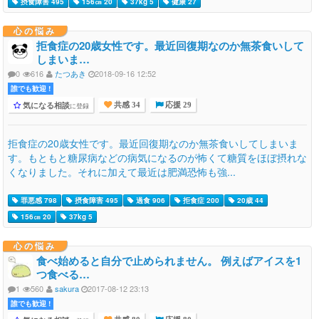
摂食障害 495
156㎝ 20
37kg 5
健康 27
心の悩み
拒食症の20歳女性です。最近回復期なのか無茶食いして
しまいま…
0
616
たつあき
2018-09-16 12:52
誰でも歓迎 !
気になる相談
に登録
共感 34
応援 29
拒食症の20歳女性です。最近回復期なのか無茶食いしてしまいま
す。もともと糖尿病などの病気になるのが怖くて糖質をほぼ摂れな
くなりました。それに加えて最近は肥満恐怖も強...
罪悪感 798
摂食障害 495
過食 906
拒食症 200
20歳 44
156㎝ 20
37kg 5
心の悩み
食べ始めると自分で止められません。 例えばアイスを1
つ食べる…
1
560
sakura
2017-08-12 23:13
誰でも歓迎 !