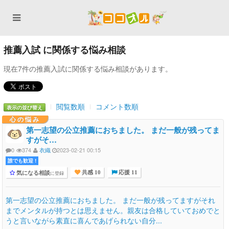
推薦入試 に関係する悩み相談
現在7件の推薦入試に関係する悩み相談があります。
閲覧数順
コメント数順
表示の並び替え
心の悩み
第一志望の公立推薦におちました。 まだ一般が残ってま
すがそ…
0
374
衣織
2023-02-21 00:15
誰でも歓迎 !
気になる相談
に登録
共感 10
応援 11
第一志望の公立推薦におちました。 まだ一般が残ってますがそれ
までメンタルが持つとは思えません。親友は合格していておめでと
うと言いながら素直に喜んであげられない自分...