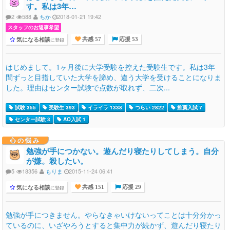
す。私は3年…
2
588
ちか
2018-01-21 19:42
スタッフのお返事希望
気になる相談
に登録
共感 57
応援 53
はじめまして。1ヶ月後に大学受験を控えた受験生です。私は3年
間ずっと目指していた大学を諦め、違う大学を受けることになりま
した。理由はセンター試験で点数が取れず、二次...
試験 355
受験生 393
イライラ 1338
つらい 2822
推薦入試 7
センター試験 3
AO入試 1
心の悩み
勉強が手につかない。遊んだり寝たりしてしまう。自分
が嫌。殺したい。
5
18356
もりま
2015-11-24 06:41
気になる相談
に登録
共感 151
応援 29
勉強が手につきません。やらなきゃいけないってことは十分分かっ
ているのに、いざやろうとすると集中力が続かず、遊んだり寝たり