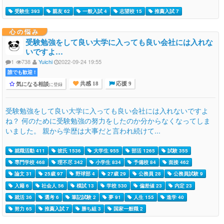
受験生 393
親友 62
一般入試 4
志望校 15
推薦入試 7
心の悩み
受験勉強をして良い大学に入っても良い会社には入れな
いですよ…
1
738
Yuichi
2022-09-24 19:55
誰でも歓迎 !
気になる相談
に登録
共感 18
応援 9
受験勉強をして良い大学に入っても良い会社には入れないですよ
ね？ 何のために受験勉強の努力をしたのか分からなくなってしま
いました。 親から学歴は大事だと言われ続けて...
就職活動 411
彼氏 1536
大学生 955
部活 1265
試験 355
専門学校 468
理不尽 342
小学生 834
予備校 84
面接 462
論文 31
25歳 97
野球部 4
27歳 29
公務員 28
公務員試験 9
入籍 6
社会人 56
模試 13
学校 530
偏差値 23
内定 23
就活 36
選考 6
筆記試験 2
夢 91
人生 155
進学 40
努力 65
推薦入試 7
勝ち組 3
国家一般職 2