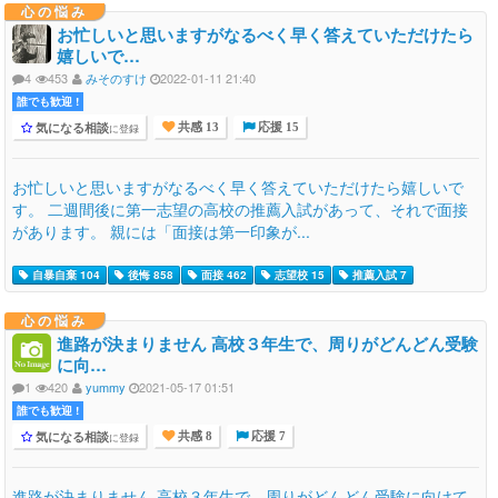
心の悩み
お忙しいと思いますがなるべく早く答えていただけたら
嬉しいで…
4
453
みそのすけ
2022-01-11 21:40
誰でも歓迎 !
気になる相談
に登録
共感 13
応援 15
お忙しいと思いますがなるべく早く答えていただけたら嬉しいで
す。 二週間後に第一志望の高校の推薦入試があって、それで面接
があります。 親には「面接は第一印象が...
自暴自棄 104
後悔 858
面接 462
志望校 15
推薦入試 7
心の悩み
進路が決まりません 高校３年生で、周りがどんどん受験
に向…
1
420
yummy
2021-05-17 01:51
誰でも歓迎 !
気になる相談
に登録
共感 8
応援 7
進路が決まりません 高校３年生で、周りがどんどん受験に向けて