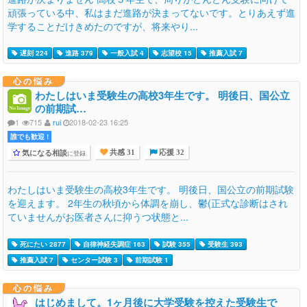
頑張っている中、私はまだ進路が決まってないです。とりあえず進
学することだけきめたのですが、将来やり...
遅刻 224
進路 379
一般入試 4
志望校 15
推薦入試 7
心の悩み
わたしはいま受験生の高校3年生です。 明後日、国公立
の前期試…
1
715
rui
2018-02-23 16:25
誰でも歓迎 !
気になる相談
に登録
共感 31
応援 32
わたしはいま受験生の高校3年生です。 明後日、国公立の前期試験
を迎えます。 2年生の秋頃から体調を崩し、鬱(正式な診断はされ
ていませんがお医者さんに抑うつ状態と...
死にたい 2877
自律神経失調症 163
試験 355
受験生 393
推薦入試 7
センター試験 3
前期試験 1
心の悩み
はじめまして。1ヶ月後に大学受験を控えた受験生で