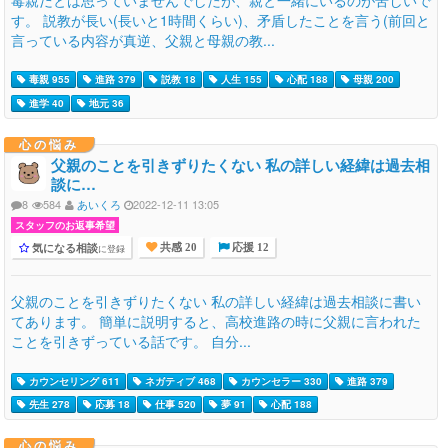
す。 説教が長い(長いと1時間くらい)、矛盾したことを言う(前回と
言っている内容が真逆、父親と母親の教...
毒親 955
進路 379
説教 18
人生 155
心配 188
母親 200
進学 40
地元 36
心の悩み
父親のことを引きずりたくない 私の詳しい経緯は過去相
談に…
8
584
あいくろ
2022-12-11 13:05
スタッフのお返事希望
気になる相談
に登録
共感 20
応援 12
父親のことを引きずりたくない 私の詳しい経緯は過去相談に書い
てあります。 簡単に説明すると、高校進路の時に父親に言われた
ことを引きずっている話です。 自分...
カウンセリング 611
ネガティブ 468
カウンセラー 330
進路 379
先生 278
応募 18
仕事 520
夢 91
心配 188
心の悩み