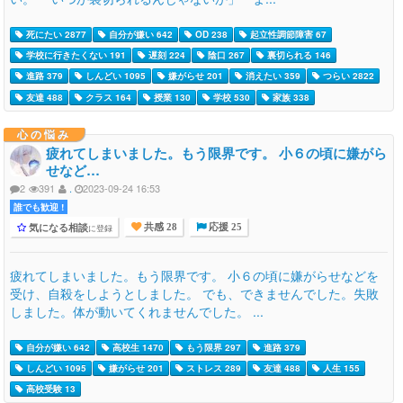
死にたい 2877
自分が嫌い 642
OD 238
起立性調節障害 67
学校に行きたくない 191
遅刻 224
陰口 267
裏切られる 146
進路 379
しんどい 1095
嫌がらせ 201
消えたい 359
つらい 2822
友達 488
クラス 164
授業 130
学校 530
家族 338
心の悩み
疲れてしまいました。もう限界です。 小６の頃に嫌がら
せなど…
2
391
.
2023-09-24 16:53
誰でも歓迎 !
気になる相談
に登録
共感 28
応援 25
疲れてしまいました。もう限界です。 小６の頃に嫌がらせなどを
受け、自殺をしようとしました。 でも、できませんでした。失敗
しました。体が動いてくれませんでした。 ...
自分が嫌い 642
高校生 1470
もう限界 297
進路 379
しんどい 1095
嫌がらせ 201
ストレス 289
友達 488
人生 155
高校受験 13