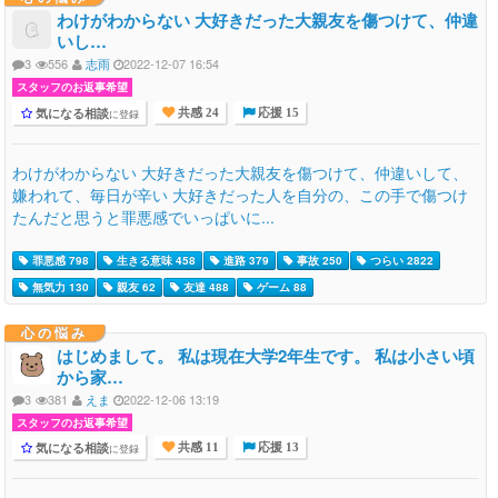
わけがわからない 大好きだった大親友を傷つけて、仲違
いし…
3
556
志雨
2022-12-07 16:54
スタッフのお返事希望
気になる相談
に登録
共感 24
応援 15
わけがわからない 大好きだった大親友を傷つけて、仲違いして、
嫌われて、毎日が辛い 大好きだった人を自分の、この手で傷つけ
たんだと思うと罪悪感でいっぱいに...
罪悪感 798
生きる意味 458
進路 379
事故 250
つらい 2822
無気力 130
親友 62
友達 488
ゲーム 88
心の悩み
はじめまして。 私は現在大学2年生です。 私は小さい頃
から家…
3
381
えま
2022-12-06 13:19
スタッフのお返事希望
気になる相談
に登録
共感 11
応援 13