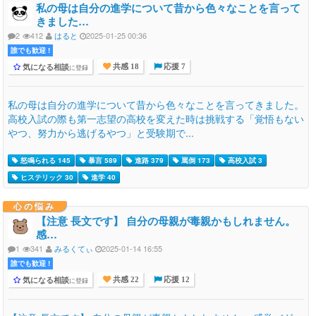
私の母は自分の進学について昔から色々なことを言って
きました…
2
412
はると
2025-01-25 00:36
誰でも歓迎 !
気になる相談
に登録
共感 18
応援 7
私の母は自分の進学について昔から色々なことを言ってきました。
高校入試の際も第一志望の高校を変えた時は挑戦する「覚悟もない
やつ、努力から逃げるやつ」と受験期で...
怒鳴られる 145
暴言 589
進路 379
罵倒 173
高校入試 3
ヒステリック 30
進学 40
心の悩み
【注意 長文です】 自分の母親が毒親かもしれません。
感…
1
341
みるくてぃ
2025-01-14 16:55
誰でも歓迎 !
気になる相談
に登録
共感 22
応援 12