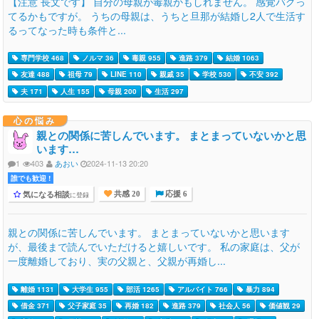
【注意 長文です】 自分の母親が毒親かもしれません。 感覚バグっ
てるかもですが。 うちの母親は、うちと旦那が結婚し2人で生活す
るってなった時も条件と...
専門学校 468
ノルマ 36
毒親 955
進路 379
結婚 1063
友達 488
祖母 79
LINE 110
親戚 35
学校 530
不安 392
夫 171
人生 155
母親 200
生活 297
心の悩み
親との関係に苦しんでいます。 まとまっていないかと思
います…
1
403
あおい
2024-11-13 20:20
誰でも歓迎 !
気になる相談
に登録
共感 20
応援 6
親との関係に苦しんでいます。 まとまっていないかと思います
が、最後まで読んでいただけると嬉しいです。 私の家庭は、父が
一度離婚しており、実の父親と、父親が再婚し...
離婚 1131
大学生 955
部活 1265
アルバイト 766
暴力 894
借金 371
父子家庭 35
再婚 182
進路 379
社会人 56
価値観 29