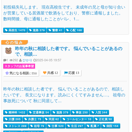
初投稿失礼します。 現在高校生です。 未成年の兄と母が知り合い
が営業している居酒屋で飲酒をしており、警察に通報しました。
数時間後、母に通報したことがバレ、1...
高校生 1470
進路 379
警察 41
心配 188
心の悩み
昨年の秋に相談した者です。 悩んでいることがあるの
で、相談…
1
292
ひかり
2025-04-05 19:57
スタッフのお返事希望
気になる相談
に登録
共感 12
応援 13
昨年の秋に相談した者です。 悩んでいることがあるので、相談し
たいです。 長文になります。読みにくくてすみません…。 祖母の
事故死について 秋に同居して...
精神科 1432
交通事故 54
進路 379
事故 250
入院 344
介護 205
弁護士 75
同居 62
コールセンター 10
正社員 50
ストレス 289
祖母 79
仕事 520
生活 297
配属 7
病院 154