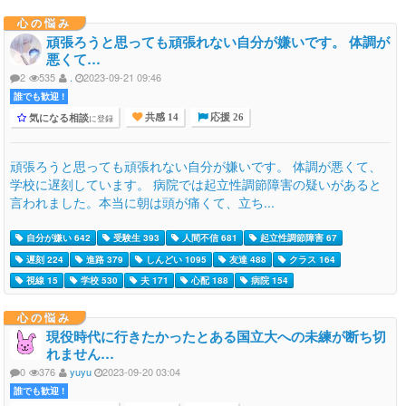
心の悩み
頑張ろうと思っても頑張れない自分が嫌いです。 体調が
悪くて…
2
535
.
2023-09-21 09:46
誰でも歓迎 !
気になる相談
に登録
共感 14
応援 26
頑張ろうと思っても頑張れない自分が嫌いです。 体調が悪くて、
学校に遅刻しています。 病院では起立性調節障害の疑いがあると
言われました。本当に朝は頭が痛くて、立ち...
自分が嫌い 642
受験生 393
人間不信 681
起立性調節障害 67
遅刻 224
進路 379
しんどい 1095
友達 488
クラス 164
視線 15
学校 530
夫 171
心配 188
病院 154
心の悩み
現役時代に行きたかったとある国立大への未練が断ち切
れません…
0
376
yuyu
2023-09-20 03:04
誰でも歓迎 !