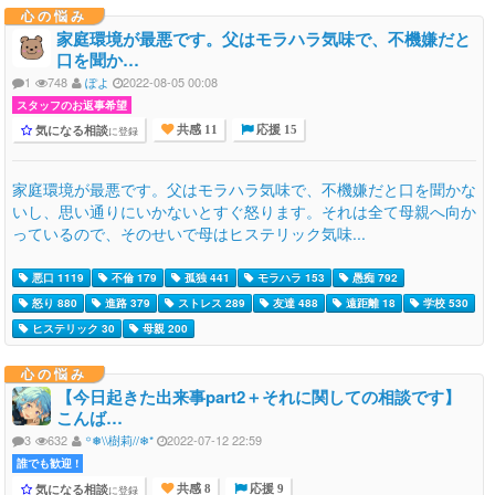
心の悩み
家庭環境が最悪です。父はモラハラ気味で、不機嫌だと
口を聞か…
1
748
ぽよ
2022-08-05 00:08
スタッフのお返事希望
気になる相談
に登録
共感 11
応援 15
家庭環境が最悪です。父はモラハラ気味で、不機嫌だと口を聞かな
いし、思い通りにいかないとすぐ怒ります。それは全て母親へ向か
っているので、そのせいで母はヒステリック気味...
悪口 1119
不倫 179
孤独 441
モラハラ 153
愚痴 792
怒り 880
進路 379
ストレス 289
友達 488
遠距離 18
学校 530
ヒステリック 30
母親 200
心の悩み
【今日起きた出来事part2＋それに関しての相談です】
こんば…
3
632
꙳❅\\樹莉//❄︎*
2022-07-12 22:59
誰でも歓迎 !
気になる相談
に登録
共感 8
応援 9