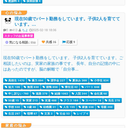
慰謝料 4
損害賠償 4
心の悩み
現在50歳でパート勤務をしています。子供2人を育てて
います。…
5
413
ちよ
2025-02-18 18:06
スタッフのお返事希望
気になる相談
に登録
共感 16
応援 9
現在50歳でパート勤務をしています。 子供2人を育てています。ご
相談したいのは、実家の家族の事です。 長年、自分の記憶の中に
はあったのですが、脳の解離で「自分事...
高校生 1470
暴力 894
奨学金 227
夏休み 369
小学生 834
短大 106
無視 830
後悔 858
寮生活 42
パート 648
申し訳ない 760
進路 379
結婚 1063
入院 344
会社員 68
50歳 15
実家 213
友達 488
クラス 164
スーパー 14
先生 278
学校 530
0歳 46
幼稚園 31
人生 155
家族 338
母親 200
生活 297
喧嘩 87
文系 3
社会 53
レイプ 4
家庭の悩み