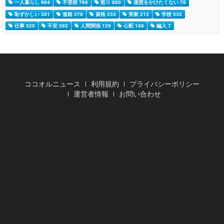
一人暮らし 964
不登校 768
怒り 880
迷惑をかけたくない 78
恥ずかしい 381
進路 379
資格 233
実家 213
学校 530
仕事 520
不安 392
人間関係 129
心配 188
編入 7
ココオルニュース
利用規約
プライバシーポリシー
運営者情報
お問い合わせ