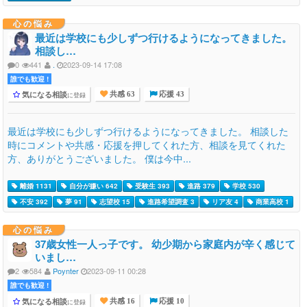
心の悩み
最近は学校にも少しずつ行けるようになってきました。
相談し…
0
441
.
2023-09-14 17:08
誰でも歓迎 !
気になる相談
に登録
共感 63
応援 43
最近は学校にも少しずつ行けるようになってきました。 相談した
時にコメントや共感・応援を押してくれた方、相談を見てくれた
方、ありがとうございました。 僕は今中...
離婚 1131
自分が嫌い 642
受験生 393
進路 379
学校 530
不安 392
夢 91
志望校 15
進路希望調査 3
リア友 4
商業高校 1
心の悩み
37歳女性一人っ子です。 幼少期から家庭内が辛く感じて
いまし…
2
584
Poynter
2023-09-11 00:28
誰でも歓迎 !
気になる相談
に登録
共感 16
応援 10