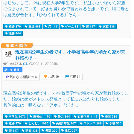
はじめまして。 私は現在大学2年生です。 私は小さい頃から家族
に悩まされていて、好きか嫌いかで言われると嫌いです。特に母と
は意見が合わず、｢ひねくれてる｣｢そん...
進路 379
友達 488
弟 111
ゲーム 88
姉 117
家族 338
性格 104
家庭の悩み
現在高校2年生の者です。小学校高学年の頃から家が荒
れ始めま…
0
673
S.N
2022-11-27 02:56
誰でも歓迎 !
気になる相談
に登録
共感 10
応援 14
現在高校2年生の者です。 小学校高学年の頃から家が荒れ始めまし
た。始めは姉がストレス発散として私に八当たりし始めました。
具体的には「喋るな」「アホ」「消え...
中学生 1073
高校生 1470
暴力 894
心療内科 1117
暴言 589
進路 379
しんどい 1095
高校2年生 107
ストレス 289
学校 530
姉 117
家族 338
母親 200
生活 297