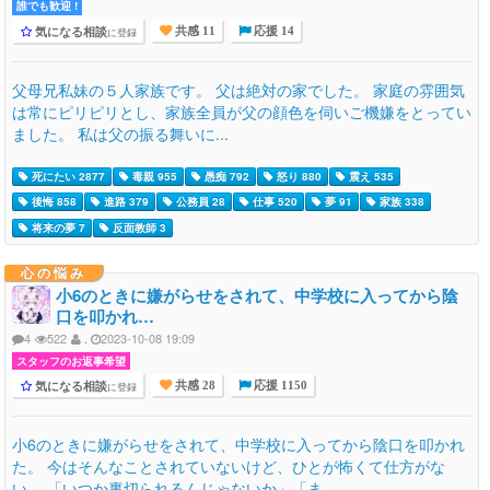
誰でも歓迎 !
気になる相談
に登録
共感 11
応援 14
父母兄私妹の５人家族です。 父は絶対の家でした。 家庭の雰囲気
は常にピリピリとし、家族全員が父の顔色を伺いご機嫌をとってい
ました。 私は父の振る舞いに...
死にたい 2877
毒親 955
愚痴 792
怒り 880
震え 535
後悔 858
進路 379
公務員 28
仕事 520
夢 91
家族 338
将来の夢 7
反面教師 3
心の悩み
小6のときに嫌がらせをされて、中学校に入ってから陰
口を叩かれ…
4
522
.
2023-10-08 19:09
スタッフのお返事希望
気になる相談
に登録
共感 28
応援 1150
小6のときに嫌がらせをされて、中学校に入ってから陰口を叩かれ
た。 今はそんなことされていないけど、ひとが怖くて仕方がな
い。 「いつか裏切られるんじゃないか」「ま...