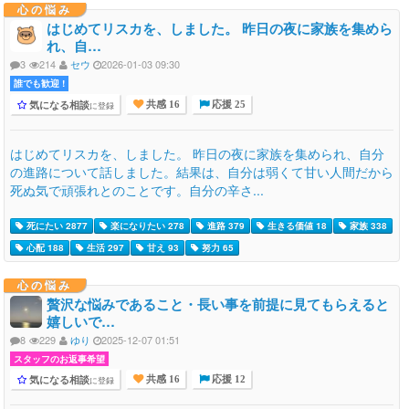
心の悩み
はじめてリスカを、しました。 昨日の夜に家族を集めら
れ、自…
3
214
セウ
2026-01-03 09:30
誰でも歓迎 !
気になる相談
に登録
共感 16
応援 25
はじめてリスカを、しました。 昨日の夜に家族を集められ、自分
の進路について話しました。結果は、自分は弱くて甘い人間だから
死ぬ気で頑張れとのことです。自分の辛さ...
死にたい 2877
楽になりたい 278
進路 379
生きる価値 18
家族 338
心配 188
生活 297
甘え 93
努力 65
心の悩み
贅沢な悩みであること・長い事を前提に見てもらえると
嬉しいで…
8
229
ゆり
2025-12-07 01:51
スタッフのお返事希望
気になる相談
に登録
共感 16
応援 12