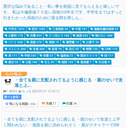
贅沢な悩みであること・長い事を前提に見てもらえると嬉しいで
す。 私は今偏差値７０近い高校の3年生です。中学生まではずっと
行きたかった高校のために寝る間を惜しん...
中学生 1073
部活 1265
三者面談 59
中退 197
過敏性腸症候群 64
心配性 178
先輩 844
八つ当たり 186
無視 830
情けない 386
パート 648
進路 379
便秘 10
履歴書 14
お菓子 28
ストレス 289
友達 488
祖母 79
祖父 45
授業 130
LINE 110
弟 111
学校 530
体重 53
偏差値 23
期末テスト 9
姉 117
就活 36
心配 188
甘え 93
病院 154
過保護 7
文化祭 9
心の悩み
・全てを親に支配されてるように感じる ・親のせいで友
達と上…
1
264
ちっち
2025-07-15 00:12
誰でも歓迎 !
気になる相談
に登録
共感 17
応援 16
・全てを親に支配されてるように感じる ・親のせいで友達と上手
く関われない ・進路を親に決められそう ・親がクチャラーで3年