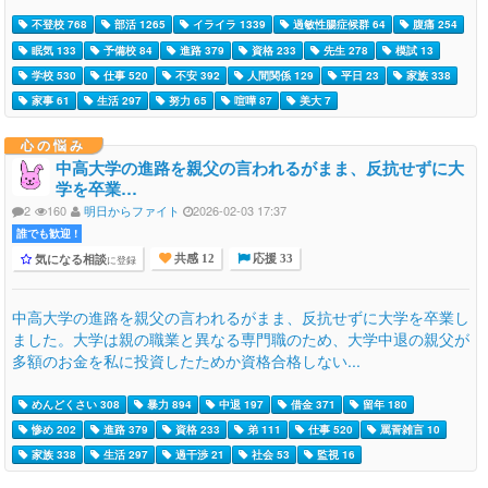
不登校 768
部活 1265
イライラ 1339
過敏性腸症候群 64
腹痛 254
眠気 133
予備校 84
進路 379
資格 233
先生 278
模試 13
学校 530
仕事 520
不安 392
人間関係 129
平日 23
家族 338
家事 61
生活 297
努力 65
喧嘩 87
美大 7
心の悩み
中高大学の進路を親父の言われるがまま、反抗せずに大
学を卒業…
2
160
明日からファイト
2026-02-03 17:37
誰でも歓迎 !
気になる相談
に登録
共感 12
応援 33
中高大学の進路を親父の言われるがまま、反抗せずに大学を卒業し
ました。大学は親の職業と異なる専門職のため、大学中退の親父が
多額のお金を私に投資したためか資格合格しない...
めんどくさい 308
暴力 894
中退 197
借金 371
留年 180
惨め 202
進路 379
資格 233
弟 111
仕事 520
罵詈雑言 10
家族 338
生活 297
過干渉 21
社会 53
監視 16