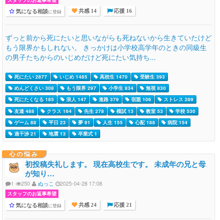
気になる相談
に登録
共感 14
応援 16
ずっと前から死にたいと思いながらも死ねないから生きていたけど
もう限界かもしれない。 きっかけは小学校高学年のときの同級生
の男子たちからのいじめだけど死にたい気持ち...
死にたい 2877
いじめ 1485
高校生 1470
受験生 393
めんどくさい 308
もう限界 297
小学生 834
無視 830
死にたくなる 185
浪人 147
進路 379
宿題 106
ストレス 289
友達 488
クラス 164
先生 278
模試 13
教室 53
学校 530
ゲーム 88
平日 23
夢 91
人生 155
心配 188
病院 154
過干渉 21
地震 13
卒業式 1
心の悩み
初投稿失礼します。 現在高校生です。 未成年の兄と母
が知り…
1
250
ぬっこ
2025-04-28 17:08
スタッフのお返事希望
気になる相談
に登録
共感 24
応援 21