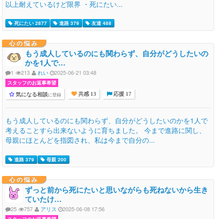
以上耐えているけど限界 ・死にたい...
死にたい 2877
進路 379
友達 488
心の悩み
もう成人しているのにも関わらず、自分がどうしたいの
かを1人で…
1
213
れい
2025-06-21 03:48
スタッフのお返事希望
気になる相談
に登録
共感 13
応援 17
もう成人しているのにも関わらず、自分がどうしたいのかを1人で
考えることすら出来ないように育ちました。 今まで進路に関し、
母親にほとんどを指図され、私は今まで自分の...
進路 379
母親 200
心の悩み
ずっと前から死にたいと思いながらも死ねないから生き
ていたけ…
25
757
アリス
2025-06-08 17:56
スタッフのお返事希望