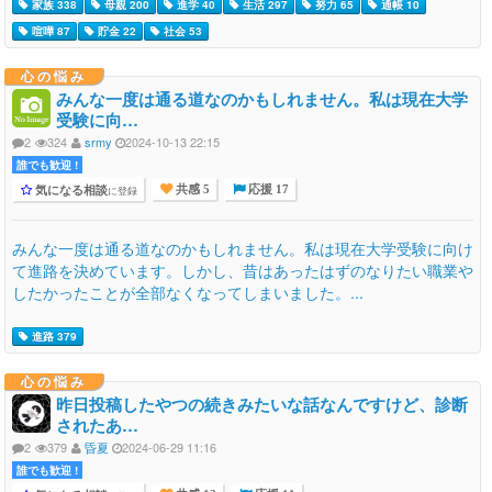
家族 338
母親 200
進学 40
生活 297
努力 65
通帳 10
喧嘩 87
貯金 22
社会 53
心の悩み
みんな一度は通る道なのかもしれません。私は現在大学
受験に向…
2
324
srmy
2024-10-13 22:15
誰でも歓迎 !
気になる相談
に登録
共感 5
応援 17
みんな一度は通る道なのかもしれません。私は現在大学受験に向け
て進路を決めています。しかし、昔はあったはずのなりたい職業や
したかったことが全部なくなってしまいました。...
進路 379
心の悩み
昨日投稿したやつの続きみたいな話なんですけど、診断
されたあ…
2
379
昏夏
2024-06-29 11:16
誰でも歓迎 !