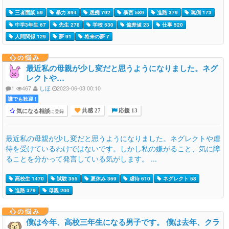
三者面談 59
暴力 894
愚痴 792
暴言 589
進路 379
罵倒 173
中学3年生 67
先生 278
学校 530
偏差値 23
仕事 520
人間関係 129
夢 91
将来の夢 7
心の悩み
最近私の母親が少し変だと思うようになりました。ネグ
レクトや…
1
467
しほ
2023-06-03 00:10
誰でも歓迎 !
気になる相談
に登録
共感 27
応援 13
最近私の母親が少し変だと思うようになりました。ネグレクトや虐
待を受けているわけではないです。しかし私の嫌がること、気に障
ることを分かって発言している気がします。 ...
高校生 1470
試験 355
夏休み 369
虐待 610
ネグレクト 58
進路 379
母親 200
心の悩み
僕は今年、高校三年生になる男子です。 僕は去年、クラ