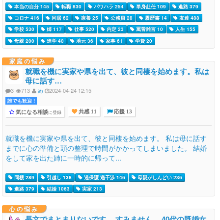
本当の自分 145
転職 830
パワハラ 254
単身赴任 109
進路 379
コロナ 416
同居 62
療養 25
公務員 28
履歴書 14
友達 488
学校 530
姉 117
仕事 520
内定 23
罵詈雑言 10
人生 155
母親 200
進学 40
地元 36
家事 61
学費 20
家庭の悩み
就職を機に実家や県を出て、彼と同棲を始めます。私は
母に話す…
3
713
め
2024-04-24 12:15
誰でも歓迎 !
気になる相談
に登録
共感 11
応援 13
就職を機に実家や県を出て、彼と同棲を始めます。 私は母に話す
までに心の準備と頭の整理で時間がかかってしまいました。 結婚
をして家を出た姉に一時的に帰って...
同棲 289
引越し 138
過保護 過干渉 146
母親がしんどい 236
進路 379
結婚 1063
実家 213
心の悩み
長文でまとまりないです。 すみません。 40代の既婚女