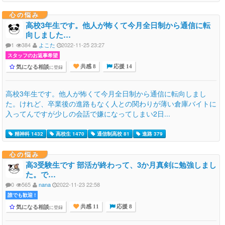
心の悩み
高校3年生です。他人が怖くて今月全日制から通信に転
向しました…
1
384
よこた
2022-11-25 23:27
スタッフのお返事希望
気になる相談
に登録
共感 8
応援 14
高校3年生です。他人が怖くて今月全日制から通信に転向しまし
た。けれど、卒業後の進路もなく人との関わりが薄い倉庫バイトに
入ってんですが少しの会話で嫌になってしまい2日...
精神科 1432
高校生 1470
通信制高校 81
進路 379
心の悩み
高3受験生です 部活が終わって、3か月真剣に勉強しまし
た。で…
0
565
nana
2022-11-23 22:58
誰でも歓迎 !
気になる相談
に登録
共感 11
応援 8