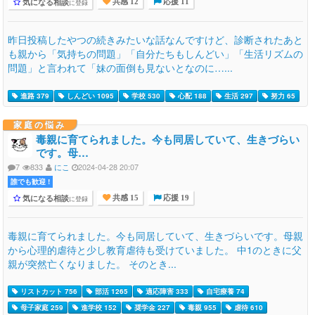
気になる相談
に登録
共感 12
応援 11
昨日投稿したやつの続きみたいな話なんですけど、診断されたあと
も親から「気持ちの問題」「自分たちもしんどい」「生活リズムの
問題」と言われて「妹の面倒も見ないとなのに…...
進路 379
しんどい 1095
学校 530
心配 188
生活 297
努力 65
家庭の悩み
毒親に育てられました。今も同居していて、生きづらい
です。母…
7
833
にこ
2024-04-28 20:07
誰でも歓迎 !
気になる相談
に登録
共感 15
応援 19
毒親に育てられました。今も同居していて、生きづらいです。母親
から心理的虐待と少し教育虐待も受けていました。 中1のときに父
親が突然亡くなりました。 そのとき...
リストカット 756
部活 1265
適応障害 333
自宅療養 74
母子家庭 259
進学校 152
奨学金 227
毒親 955
虐待 610