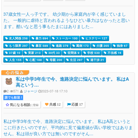
37歳女性一人っ子です。 幼少期から家庭内が辛く感じていまし
た。 一般的に虐待と言われるようなひどい暴力はなかったと思い
ます。酷いなと思う事もたまにはありました...
友人関係 258
暴力 894
ストーカー 100
ヒステリー 127
もう限界 297
暴言 589
進路 379
罵倒 173
介護 205
独身 67
37歳 10
実家 213
30代 33
世間体 9
学校 530
不信感 16
人生 155
心配 188
母親 200
生活 297
過干渉 21
心の悩み
私は中学3年生で今、進路決定に悩んでいます。 私はA
高という…
2
571
ジャージ
2023-07-18 17:10
誰でも歓迎 !
気になる相談
に登録
共感 12
応援 17
私は中学3年生で今、進路決定に悩んでいます。 私はA高というと
こに行きたいのですが、平均的に見て偏差値が高い学校ではありま
せん。私は頭が良い方では無いのですがそん...