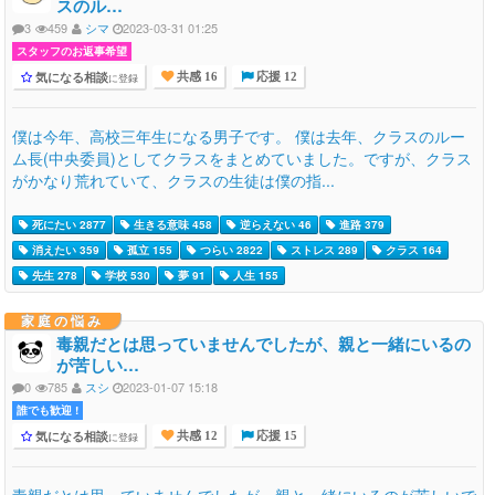
スのル…
3
459
シマ
2023-03-31 01:25
スタッフのお返事希望
気になる相談
に登録
共感 16
応援 12
僕は今年、高校三年生になる男子です。 僕は去年、クラスのルー
ム長(中央委員)としてクラスをまとめていました。ですが、クラス
がかなり荒れていて、クラスの生徒は僕の指...
死にたい 2877
生きる意味 458
逆らえない 46
進路 379
消えたい 359
孤立 155
つらい 2822
ストレス 289
クラス 164
先生 278
学校 530
夢 91
人生 155
家庭の悩み
毒親だとは思っていませんでしたが、親と一緒にいるの
が苦しい…
0
785
スシ
2023-01-07 15:18
誰でも歓迎 !
気になる相談
に登録
共感 12
応援 15
毒親だとは思っていませんでしたが、親と一緒にいるのが苦しいで