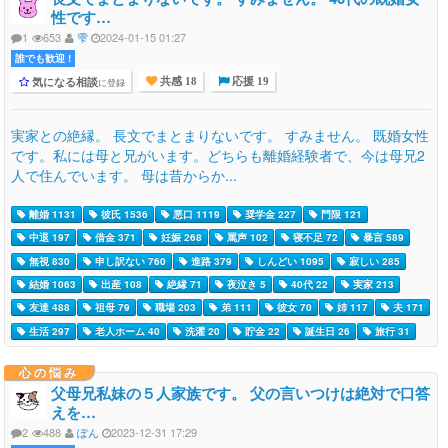
性です…
1
653
雫
2024-01-15 01:27
誰でも歓迎 !
気になる相談
に登録
共感 18
応援 19
実家との絶縁。 長文でまとまりないです。 すみません。 既婚女性
です。私には母と兄がいます。どちらも離婚経験者で、今は母兄2
人で住んでいます。 母は昔からか...
離婚 1131
彼氏 1536
悪口 1119
奨学金 227
門限 121
中退 197
借金 371
妊娠 268
罵声 102
寝不足 72
暴言 589
無視 830
申し訳ない 760
進路 379
しんどい 1095
寂しい 285
結婚 1063
出産 108
絶縁 71
夜泣き 5
40代 22
実家 213
友達 488
祖母 79
職場 203
弟 111
彼女 70
姉 117
夫 171
生活 297
老人ホーム 40
洗濯 20
貯金 22
誕生日 26
旅行 31
心の悩み
父母兄私妹の５人家族です。 父の言いつけは絶対で口答
えを…
2
488
ぽん
2023-12-31 17:29