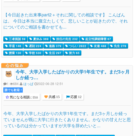
【今日起きた出来事part2＋それに関しての相談です】 こんばん
は。 今日は本当に腹立たしくて、悲しいことが起きたので、それ
についてのご相談を書かせても...
三者面談 59
夏休み 369
担任の先生 232
起立性調節障害 67
早退 146
遅刻 224
進路 379
つらい 2822
友達 488
先生 278
授業 130
学校 530
生活 297
努力 65
心の悩み
今年、大学入学したばかりの大学1年生です。まだ3ヶ月
しか経っ…
1
684
はっぱ
2022-06-28 12:51
誰でも歓迎 !
気になる相談
に登録
共感 15
応援 12
今年、大学入学したばかりの大学1年生です。まだ3ヶ月しか経っ
ていませんが既に大学に行きたくありません。かなりの甘えだと思
っているのは分かっていますが大学を辞めたいと...