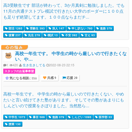
高3受験生です 部活が終わって、3か月真剣に勉強しました。でも
11月の共通テストプレ模試で行きたい大学のボーダーに１００点
も足りず絶望してます。１００点ならまだチ...
部活 1265
受験生 393
浪人 147
申し訳ない 760
進路 379
後輩 237
先生 278
模試 13
不安 392
甘え 93
心の悩み
高校一年生です。 中学生の時から厳しいので行きたくな
い、や…
1
420
生き生きしてる
2022-08-23 22:15
スタッフのお返事希望
気になる相談
に登録
共感 9
応援 20
高校一年生です。 中学生の時から厳しいので行きたくない、やめ
たいと言い続けてきた塾があります。 そしてその塾があまりにも
しんどいので授業をさぼりました。当然怒ら...
中学生 1073
暴言 589
進路 379
しんどい 1095
医学部 33
授業 130