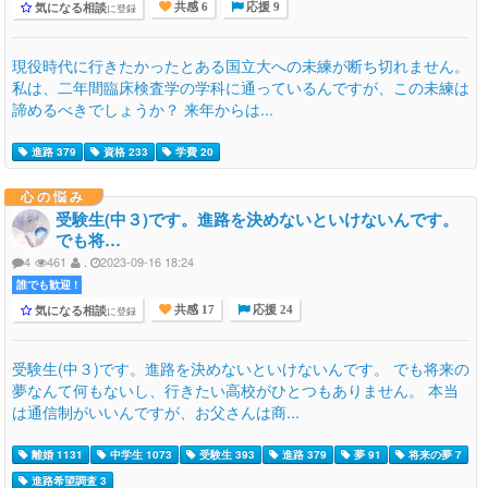
気になる相談
に登録
共感 6
応援 9
現役時代に行きたかったとある国立大への未練が断ち切れません。
私は、二年間臨床検査学の学科に通っているんですが、この未練は
諦めるべきでしょうか？ 来年からは...
進路 379
資格 233
学費 20
心の悩み
受験生(中３)です。進路を決めないといけないんです。
でも将…
4
461
.
2023-09-16 18:24
誰でも歓迎 !
気になる相談
に登録
共感 17
応援 24
受験生(中３)です。進路を決めないといけないんです。 でも将来の
夢なんて何もないし、行きたい高校がひとつもありません。 本当
は通信制がいいんですが、お父さんは商...
離婚 1131
中学生 1073
受験生 393
進路 379
夢 91
将来の夢 7
進路希望調査 3