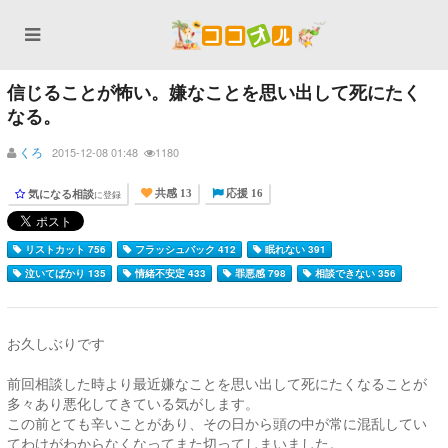
信じることが怖い。嫌なことを思い出して死にたく
なる。
くろ
2015-12-08 01:48
1180
気になる相談
に登録
共感 13
応援 16
リストカット 756
フラッシュバック 412
眠れない 391
泣いてばかり 135
情緒不安定 433
罪悪感 798
相談できない 356
お久しぶりです
前回相談した時より最近嫌なことを思い出して死にたくなることが
多々あり悪化してきている気がします。
この前とても辛いことがあり、その日から頭の中が常に混乱してい
てわけがわからなくなってまた切ってしまいました。