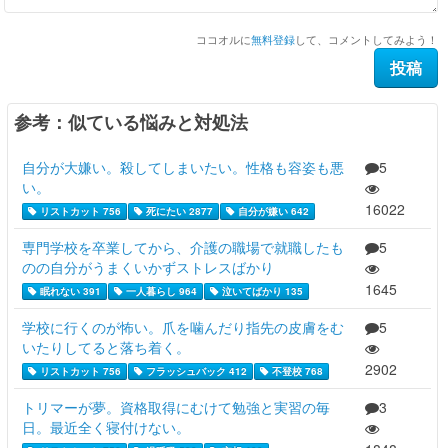
ココオルに
無料登録
して、コメントしてみよう！
参考：似ている悩みと対処法
自分が大嫌い。殺してしまいたい。性格も容姿も悪
5
い。
16022
リストカット 756
死にたい 2877
自分が嫌い 642
専門学校を卒業してから、介護の職場で就職したも
5
のの自分がうまくいかずストレスばかり
1645
眠れない 391
一人暮らし 964
泣いてばかり 135
学校に行くのが怖い。爪を噛んだり指先の皮膚をむ
5
いたりしてると落ち着く。
2902
リストカット 756
フラッシュバック 412
不登校 768
トリマーが夢。資格取得にむけて勉強と実習の毎
3
日。最近全く寝付けない。