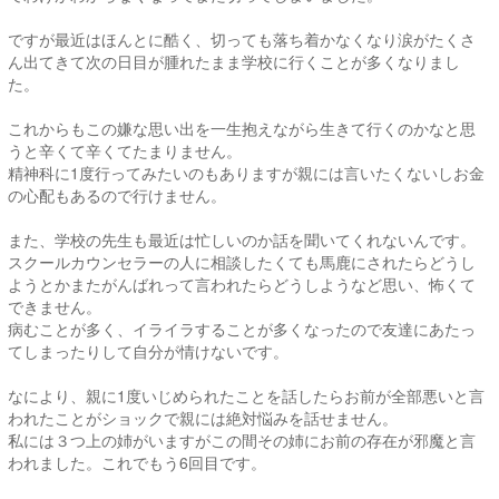
ですが最近はほんとに酷く、切っても落ち着かなくなり涙がたくさ
ん出てきて次の日目が腫れたまま学校に行くことが多くなりまし
た。
これからもこの嫌な思い出を一生抱えながら生きて行くのかなと思
うと辛くて辛くてたまりません。
精神科に1度行ってみたいのもありますが親には言いたくないしお金
の心配もあるので行けません。
また、学校の先生も最近は忙しいのか話を聞いてくれないんです。
スクールカウンセラーの人に相談したくても馬鹿にされたらどうし
ようとかまたがんばれって言われたらどうしようなど思い、怖くて
できません。
病むことが多く、イライラすることが多くなったので友達にあたっ
てしまったりして自分が情けないです。
なにより、親に1度いじめられたことを話したらお前が全部悪いと言
われたことがショックで親には絶対悩みを話せません。
私には３つ上の姉がいますがこの間その姉にお前の存在が邪魔と言
われました。これでもう6回目です。