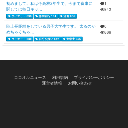
初めまして。私は今高校2年生で、今まで食事に
1
関しては毎日キッ…
942
ダイエット 630
修学旅行 104
過食 906
陸上長距離をしている男子大学生です。 太るのが
0
めちゃくちゃ…
866
ダイエット 630
自分が嫌い 642
大学生 955
ココオルニュース
利用規約
プライバシーポリシー
運営者情報
お問い合わせ