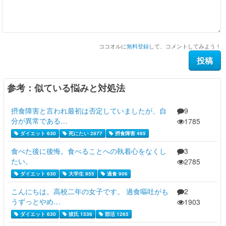
ココオルに
無料登録
して、コメントしてみよう！
参考：似ている悩みと対処法
摂食障害と言われ最初は否定していましたが、自
9
分が異常である…
1785
ダイエット 630
死にたい 2877
摂食障害 495
食べた後に後悔。食べることへの執着心をなくし
3
たい。
2785
ダイエット 630
大学生 955
過食 906
こんにちは。高校二年の女子です。 過食嘔吐がも
2
うずっとやめ…
1903
ダイエット 630
彼氏 1536
部活 1265