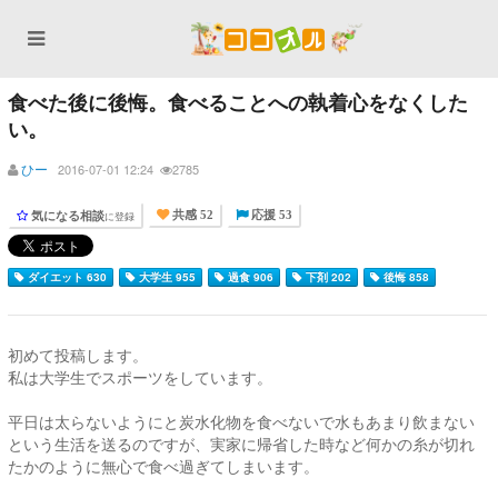
食べた後に後悔。食べることへの執着心をなくした
い。
ひー
2016-07-01 12:24
2785
気になる相談
に登録
共感 52
応援 53
ダイエット 630
大学生 955
過食 906
下剤 202
後悔 858
初めて投稿します。
私は大学生でスポーツをしています。
平日は太らないようにと炭水化物を食べないで水もあまり飲まない
という生活を送るのですが、実家に帰省した時など何かの糸が切れ
たかのように無心で食べ過ぎてしまいます。