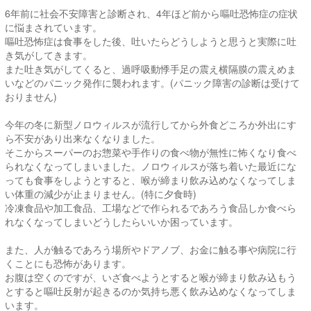
6年前に社会不安障害と診断され、4年ほど前から嘔吐恐怖症の症状
に悩まされています。
嘔吐恐怖症は食事をした後、吐いたらどうしようと思うと実際に吐
き気がしてきます。
また吐き気がしてくると、過呼吸動悸手足の震え横隔膜の震えめま
いなどのパニック発作に襲われます。(パニック障害の診断は受けて
おりません)
今年の冬に新型ノロウィルスが流行してから外食どころか外出にす
ら不安があり出来なくなりました。
そこからスーパーのお惣菜や手作りの食べ物が無性に怖くなり食べ
られなくなってしまいました。ノロウィルスが落ち着いた最近にな
っても食事をしようとすると、喉が締まり飲み込めなくなってしま
い体重の減少が止まりません。(特に夕食時)
冷凍食品や加工食品、工場などで作られるであろう食品しか食べら
れなくなってしまいどうしたらいいか困っています。
また、人が触るであろう場所やドアノブ、お金に触る事や病院に行
くことにも恐怖があります。
お腹は空くのですが、いざ食べようとすると喉が締まり飲み込もう
とすると嘔吐反射が起きるのか気持ち悪く飲み込めなくなってしま
います。