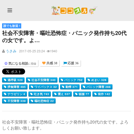
誰でも歓迎 !
社会不安障害・嘔吐恐怖症・パニック発作持ち20代
の女です。よ…
うさみ
2017-05-25 23:24
1940
気になる相談
に登録
共感 38
応援 36
過呼吸 520
社会不安障害 340
パニック 752
めまい 326
摂食障害 495
ワイパックス 32
動悸 371
パニック障害 288
ナウゼリン 4
吐き気 743
震え 537
頓服 77
発作 142
不安障害 339
嘔吐恐怖症 22
社会不安障害・嘔吐恐怖症・パニック発作持ち20代の女です。よろ
しくお願い致します。