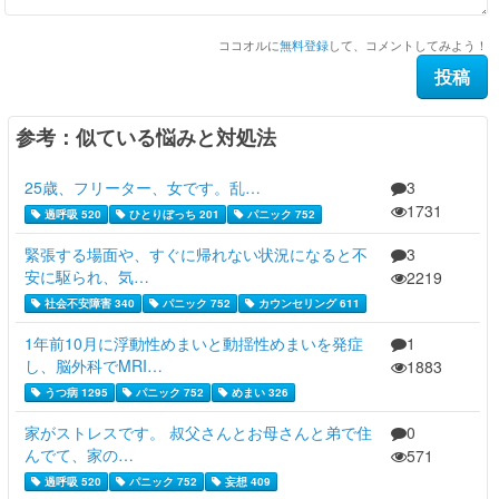
ココオルに
無料登録
して、コメントしてみよう！
参考：似ている悩みと対処法
25歳、フリーター、女です。乱…
3
1731
過呼吸 520
ひとりぼっち 201
パニック 752
緊張する場面や、すぐに帰れない状況になると不
3
安に駆られ、気…
2219
社会不安障害 340
パニック 752
カウンセリング 611
1年前10月に浮動性めまいと動揺性めまいを発症
1
し、脳外科でMRI…
1883
うつ病 1295
パニック 752
めまい 326
家がストレスです。 叔父さんとお母さんと弟で住
0
んでて、家の…
571
過呼吸 520
パニック 752
妄想 409