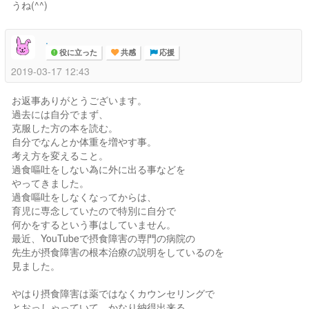
うね(^^)
.
役に立った
共感
応援
2019-03-17 12:43
お返事ありがとうございます。
過去には自分でまず、
克服した方の本を読む。
自分でなんとか体重を増やす事。
考え方を変えること。
過食嘔吐をしない為に外に出る事などを
やってきました。
過食嘔吐をしなくなってからは、
育児に専念していたので特別に自分で
何かをするという事はしていません。
最近、YouTubeで摂食障害の専門の病院の
先生が摂食障害の根本治療の説明をしているのを
見ました。
やはり摂食障害は薬ではなくカウンセリングで
とおっしゃっていて、かなり納得出来る