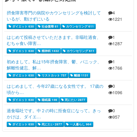
摂食障害専門の病院やカウンセリングを検討して
4
いるが、動けずにいる
1221
ダイエット 630
社会復帰 81
カウンセリング 611
はじめて投稿させていただきます。非嘔吐過食、
1
むちゃ食い障害…
1287
ダイエット 630
精神科 1432
カウンセリング 611
初めまして。私は15年摂食障害、鬱、パニック、
1
解離性健忘、解…
1766
ダイエット 630
リストカット 757
離婚 1131
はじめまして、今年27歳になる女性です。 17歳の
0
頃から…
1096
ダイエット 630
睡眠薬 146
死にたい 2877
過食嘔吐です。中２の時に拒食症になって。きっ
0
かけは、ダイエ…
957
ダイエット 630
死にたい 2877
一人暮らし 964