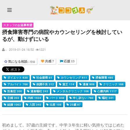
スタッフのお返事希望
摂食障害専門の病院やカウンセリングを検討してい
るが、動けずにいる
.
2019-01-24 16:52
1221
気になる相談
に登録
共感 7
応援 13
ダイエット 630
社会復帰 81
カウンセリング 611
摂食障害 495
アルバイト 766
体調不良 312
貧乏 114
過食 906
クリニック 166
拒食症 200
過食嘔吐 243
メンタルクリニック 106
心療内科 1117
主婦 203
内科 1034
パート 648
申し訳ない 760
嘔吐 341
結婚 1063
入院 345
出産 108
25歳 97
初めまして。37歳の主婦です。中学３年生に軽い気持ちではじめた