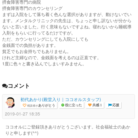
摂食障害専門の病院
摂食障害専門のカウンセリング
まずは入院をして落ち着く色んな選択がありますが、動けないでい
ます。メンタルクリニックの先生は、ちょっと申し訳ないが分から
ないと言いました。行く意味もないですよね。寝れないから睡眠導
入剤をもらいに行ってるだけですが。
ただ、カウンセリングにしても入院にしても
金銭面での負担があります。
貧乏でもお金持ちでもありません。
けれど主婦なので、金銭面を考えるのは正直です。
1度に色々と書き込んでしまいすみません。
コメント
初代あかり(殿堂入り｜ココオルスタッフ)
ありがとう
相談者が
役に立った
共感 1
応援
2019-01-27 18:35
ココオルにご登録頂きありがとうございます。社会福祉士のあか
りと申します(^^)