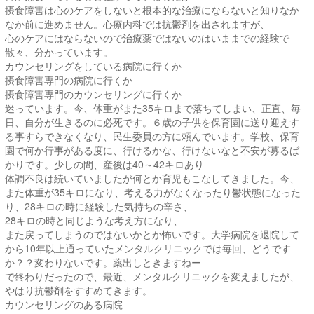
摂食障害は心のケアをしないと根本的な治療にならないと知りなか
なか前に進めません。心療内科では抗鬱剤を出されますが、
心のケアにはならないので治療薬ではないのはいままでの経験で
散々、分かっています。
カウンセリングをしている病院に行くか
摂食障害専門の病院に行くか
摂食障害専門のカウンセリングに行くか
迷っています。今、体重がまた35キロまで落ちてしまい、正直、毎
日、自分が生きるのに必死です。６歳の子供を保育園に送り迎えす
る事すらできなくなり、民生委員の方に頼んでいます。学校、保育
園で何か行事がある度に、行けるかな、行けないなと不安が募るば
かりです。少しの間、産後は40～42キロあり
体調不良は続いていましたが何とか育児もこなしてきました。今、
また体重が35キロになり、考える力がなくなったり鬱状態になった
り、28キロの時に経験した気持ちの辛さ、
28キロの時と同じような考え方になり、
また戻ってしまうのではないかとか怖いです。大学病院を退院して
から10年以上通っていたメンタルクリニックでは毎回、どうです
か？？変わりないです。薬出しときますねー
で終わりだったので、最近、メンタルクリニックを変えましたが、
やはり抗鬱剤をすすめてきます。
カウンセリングのある病院