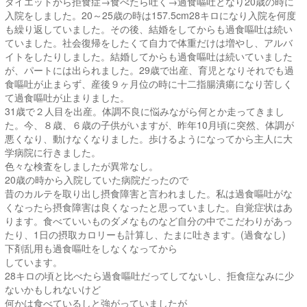
ダイエットから拒食症→食べたら吐く→過食嘔吐となり20歳の時に
入院をしました。20～25歳の時は157.5cm28キロになり入院を何度
も繰り返していました。その後、結婚をしてからも過食嘔吐は続い
ていました。社会復帰をしたくて自力で体重だけは増やし、アルバ
イトをしたりしました。結婚してからも過食嘔吐は続いていました
が、パートには出られました。29歳で出産、育児となりそれでも過
食嘔吐が止まらず、産後９ヶ月位の時に十二指腸潰瘍になり苦しく
て過食嘔吐が止まりました。
31歳で２人目を出産。体調不良に悩みながら何とか走ってきまし
た。今、８歳、６歳の子供がいますが、昨年10月頃に突然、体調が
悪くなり、動けなくなりました。歩けるようになってから主人に大
学病院に行きました。
色々な検査をしましたが異常なし。
20歳の時から入院していた病院だったので
昔のカルテを取り出し摂食障害と言われました。私は過食嘔吐がな
くなったら摂食障害は良くなったと思っていました。自覚症状はあ
ります。食べていいものダメなものなど自分の中でこだわりがあっ
たり、1日の摂取カロリーも計算し、たまに吐きます。(過食なし)
下剤乱用も過食嘔吐をしなくなってから
しています。
28キロの頃と比べたら過食嘔吐だってしてないし、拒食症なみに少
ないかもしれないけど
何かは食べているしと強がっていましたが